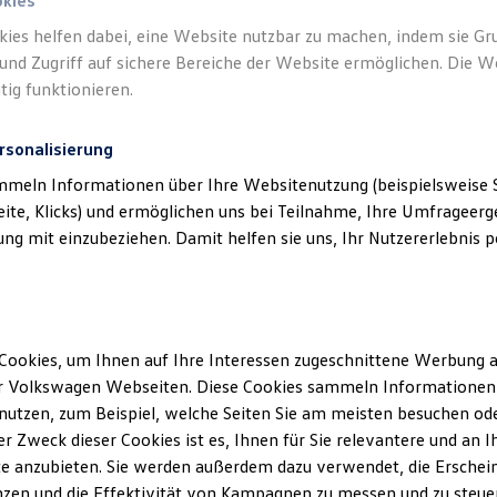
okies
kies helfen dabei, eine Website nutzbar zu machen, indem sie G
und Zugriff auf sichere Bereiche der Website ermöglichen. Die W
liches
)
tig funktionieren.
rsonalisierung
mmeln Informationen über Ihre Websitenutzung (beispielsweise S
eite, Klicks) und ermöglichen uns bei Teilnahme, Ihre Umfrageerge
g mit einzubeziehen. Damit helfen sie uns, Ihr Nutzererlebnis pe
Cookies, um Ihnen auf Ihre Interessen zugeschnittene Werbung a
r Volkswagen Webseiten. Diese Cookies sammeln Informationen 
utzen, zum Beispiel, welche Seiten Sie am meisten besuchen oder
Was 
r Zweck dieser Cookies ist es, Ihnen für Sie relevantere und an I
e anzubieten. Sie werden außerdem dazu verwendet, die Erschein
zen und die Effektivität von Kampagnen zu messen und zu steuern
Die Clas