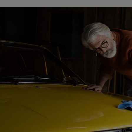
Magazin
Lifestyle
Transport
Familie
Elektromobilität
Volkswagen R
Pannen- und Unfallhilfe
Volkswagen Kundenbetreuung