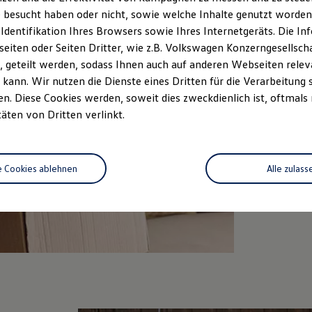
Oldtimer
 besucht haben oder nicht, sowie welche Inhalte genutzt worden s
Volksw
 Identifikation Ihres Browsers sowie Ihres Internetgeräts. Die 
die Jah
iten oder Seiten Dritter, wie z.B. Volkswagen Konzerngesellsch
längste
und rei
 geteilt werden, sodass Ihnen auch auf anderen Webseiten rel
Kotflüg
kann. Wir nutzen die Dienste eines Dritten für die Verarbeitung 
Jetzt p
. Diese Cookies werden, soweit dies zweckdienlich ist, oftmals
Ihren L
täten von Dritten verlinkt.
Zum Sh
e Cookies ablehnen
Alle zulass