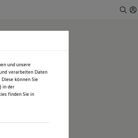
hen und unsere
 und verarbeiten Daten
. Diese können Sie
 in der
es finden Sie in