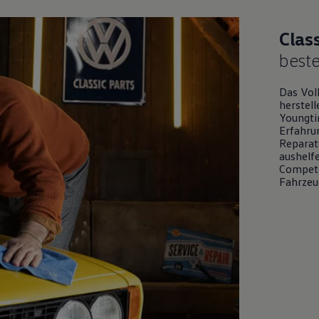
Clas
best
Das
Vol
herstell
Youngti
Erfahru
Reparat
aushelfe
Compete
Fahrzeu