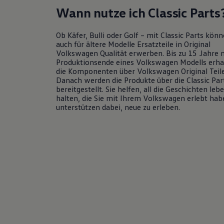
Hybridautos
Wann nutze ich Classic Parts
Marke und Erlebnis
Volkswagen R und R Experience
R-Modelle
Ob Käfer, Bulli oder
Golf
– mit Classic Parts könn
R Experience
auch für ältere Modelle Ersatzteile in
Original
Driving Experience
Volkswagen
Qualität erwerben. Bis zu 15 Jahre 
Volkswagen entdecken
Produktionsende eines
Volkswagen
Modells erha
Werkbesichtigung
die Komponenten über
Volkswagen
Original
Teil
Factory visit
Danach werden die Produkte über die Classic Par
Lifestyle Shop
bereitgestellt. Sie helfen, all die Geschichten leb
T-Roc Kollektion
halten, die Sie mit Ihrem
Volkswagen
erlebt hab
Golf Kollektion
unterstützen dabei, neue zu erleben.
ID. Kollektion
Volkswagen Kollektion
R-Kollektion
GTI Kollektion
Fußball Drop
we drive football
#wedriveproud
Besitzer und Service
myVolkswagen
Software Updates
Service und Ersatzteile
Inspektion und HU/AU
Reparaturen und Checks