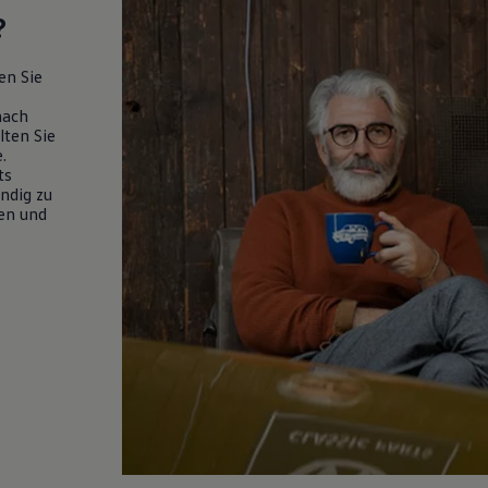
?
en Sie
nach
lten Sie
e
.
ts
endig zu
en und