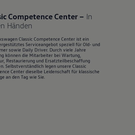
sic Competence Center –
In
en Händen
kswagen
Classic Competence Center ist ein
ergestütztes Serviceangebot speziell für Old- und
mer sowie Daily Driver. Durch viele Jahre
ng können die Mitarbeiter bei Wartung,
ur, Restaurierung und Ersatzteilbeschaffung
n. Selbstverständlich legen unsere Classic
nce Center dieselbe Leidenschaft für klassische
ge an den Tag wie Sie.