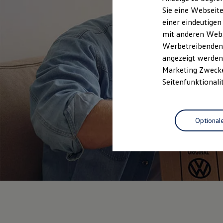
Elektrofahrzeugkonzepte
Sie eine Webseite
ID. EVERY1
einer eindeutigen
Reichweite
Reichweite der ID. Modelle
mit anderen Webse
Reichweite im Winter
Werbetreibenden,
Rekuperation
angezeigt werden 
Laden
Laden unterwegs
Marketing Zwecken
Laden Zuhause
Seitenfunktionali
Ladestationen finden
Ladezeitensimulator
Batterie
Sicherheit
Optional
Garantie und Lebensdauer
Nachhaltigkeit
Technologie
Kosten und Kauf
Verbrauchskosten
Kaufoptionen
E-Auto-Förderung
Software und Konnektivität
Die ID. Software 6
ID. Software Versionen und Updates
Digitale Extras
Schnittstellen zu Ihrem ID.