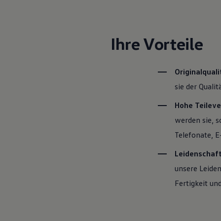
Motorenöl und Flüssigkeiten
Räder und Reifen
Pannen- und Unfallhilfe
Economy Service
Ihre Vorteile
Volkswagen Teile
Zubehör
Modellspezifisches Zubehör
Schutz und Pflege
Originalquali
Transport
sie der Quali
Entertainment und Elektronik
Individualisieren
Wallbox und Ladekabel
Hohe Teileve
Digitale Extras
werden sie, s
Dienste für Ihr Modell finden
Volkswagen Apps, Login und Shop
Telefonate, E
Handy und Fahrzeug verbinden
Updates für Software, Karten und Radio
Leidenschaf
Über Ihr Auto
Vorgängermodelle
unsere Leiden
Kundeninformationen
Fertigkeit und
Volkswagen Kundenbetreuung
Warn- und Kontrollleuchten
Assistenzsysteme
Digitale Betriebsanleitung
Live Beratung