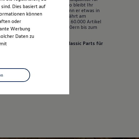
, Youngtimer und Daily Driver. So bleibt Ihr
ind. Dies basiert auf
agen
selbst dann ein
Original
, wenn er etwas in
Informationen können
re gekommen ist. Denn Qualität fährt am
aften oder
n. Unser Sortiment umfasst etwa 60.000 Artikel
cht von der Schraube aus den 1950ern bis zum
evante Werbung
el aus den 2000er Jahren.
solcher Daten zu
assende
Original
Volkswagen
Classic Parts für
 mit
iebling finden und bestellen.
op
en