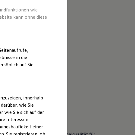
rundfunktionen wie
ebsite kann ohne diese
eitenaufrufe,
bnisse in die
rsönlich auf Sie
nzuzeigen, innerhalb
darüber, wie Sie
 wie Sie sich auf der
sind Classic Parts?
hre Interessen
ungshäufigkeit einer
. Sie registrieren, ob
sic Parts sind Ersatzteile in Originalqualität für