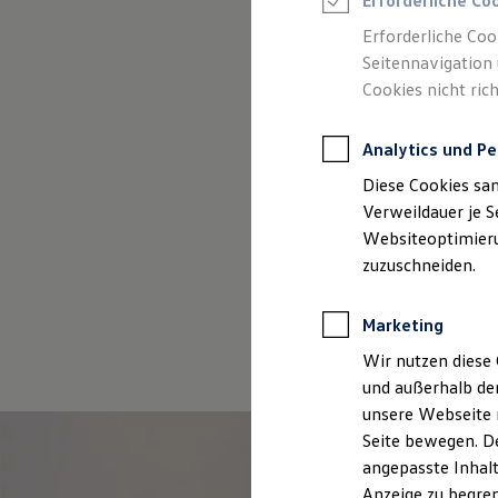
Erforderliche Co
Reifenpakete
Leasing
Erforderliche Coo
Leasing-Angebote
Seitennavigation 
(
Impressum & Recht
Gebrauchtwagen Leasing
Cookies nicht rich
Junge Gebrauchtwagen-Leasing
Elektroauto Leasing
Kleinwagen-Leasing
Analytics und Pe
Leasing ohne Anzahlung
Finanzierung
Diese Cookies sa
Autokredit mit Schlussrate
Versicherungen und Garantien
Verweildauer je S
Kfz-Versicherung
Websiteoptimierun
Restschuldversicherungen
zuzuschneiden.
Garantien
Wartungsverträge
Geschäftskunden
Marketing
Professional Class bei Volkswagen
Großkunden
Wir nutzen diese 
Behörden
und außerhalb de
Direktkunden
Sonderfahrzeuge
unsere Webseite n
Anpfiff zum Gewinn
Seite bewegen. De
Elektromobilität
angepasste Inhalt
Elektroautos
ID. Tutorials
Anzeige zu begren