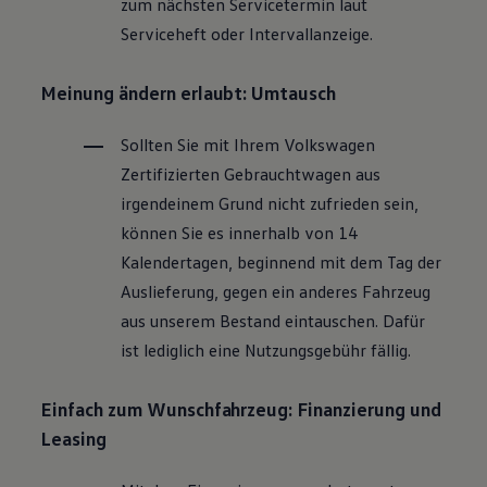
zum nächsten Servicetermin laut
Magazin
Serviceheft oder Intervallanzeige.
Lifestyle
Transport
Familie
Meinung ändern erlaubt: Umtausch
Elektromobilität
Volkswagen R
Pannen- und Unfallhilfe
Sollten Sie mit Ihrem
Volkswagen
Volkswagen Kundenbetreuung
Zertifizierten
Gebrauchtwagen
aus
irgendeinem Grund nicht zufrieden sein,
können Sie es innerhalb von 14
Kalendertagen, beginnend mit dem Tag der
Auslieferung, gegen ein anderes Fahrzeug
aus unserem Bestand eintauschen. Dafür
ist lediglich eine Nutzungsgebühr fällig.
Einfach zum Wunschfahrzeug: Finanzierung und
Leasing