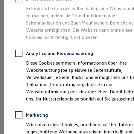
Reifenpakete
Leasing
Erforderliche Cookies helfen dabei, eine Website nu
Leasing-Angebote
zu machen, indem sie Grundfunktionen wie
Gepflegt, geprüft und
Gebrauchtwagen Leasing
Seitennavigation und Zugriff auf sichere Bereiche de
Junge Gebrauchtwagen-Leasing
Elektroauto Leasing
Website ermöglichen. Die Website kann ohne diese
für gut befunden.
Kleinwagen-Leasing
Cookies nicht richtig funktionieren.
Leasing ohne Anzahlung
Volkswagen
Finanzierung
Autokredit mit Schlussrate
Analytics und Personalisierung
Versicherungen und Garantien
Zertifizierte
Kfz-Versicherung
Diese Cookies sammeln Informationen über Ihre
Restschuldversicherungen
Websitenutzung (beispielsweise Seitenaufrufe,
Garantien
Gebrauchtwagen.
Verweildauer je Seite, Klicks) und ermöglichen uns b
Wartungsverträge
Geschäftskunden
Teilnahme, Ihre Umfrageergebnisse in die
Professional Class bei Volkswagen
Websiteoptimierung mit einzubeziehen. Damit helfe
Großkunden
uns, Ihr Nutzererlebnis persönlich auf Sie zuzuschne
Behörden
Direktkunden
Sonderfahrzeuge
Marketing
Anpfiff zum Gewinn
Elektromobilität
Wir nutzen diese Cookies, um Ihnen auf Ihre Intere
Elektroautos
zugeschnittene Werbung anzuzeigen, innerhalb und
ID. Tutorials