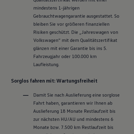
Motorenöl und Flüssigkeiten
mindestens 1-jährigen
Räder und Reifen
Pannen- und Unfallhilfe
Gebrauchtwagengarantie ausgestattet. So
Economy Service
bleiben Sie vor größeren finanziellen
Volkswagen Teile
Zubehör
Risiken geschützt. Die „Jahreswagen von
Modellspezifisches Zubehör
Volkswagen
“ mit dem Qualitätszertifikat
Schutz und Pflege
Transport
glänzen mit einer Garantie bis ins 5.
Entertainment und Elektronik
Fahrzeugjahr oder 100.000 km
Individualisieren
Wallbox und Ladekabel
Laufleistung.
Digitale Extras
Dienste für Ihr Modell finden
Volkswagen Apps, Login und Shop
Sorglos fahren mit: Wartungsfreiheit
Handy und Fahrzeug verbinden
Updates für Software, Karten und Radio
Damit Sie nach Auslieferung eine sorglose
Über Ihr Auto
Vorgängermodelle
Fahrt haben, garantieren wir Ihnen ab
Kundeninformationen
Auslieferung 18 Monate Restlaufzeit bis
Volkswagen Kundenbetreuung
Warn- und Kontrollleuchten
zur nächsten
HU/AU
und mindestens 6
Assistenzsysteme
Monate bzw. 7.500 km Restlaufzeit bis
Digitale Betriebsanleitung
Live Beratung