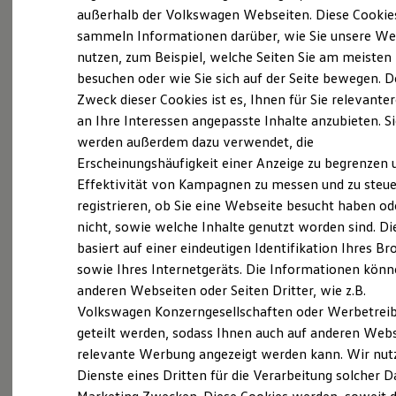
Elektrofahrzeugkonzepte
außerhalb der Volkswagen Webseiten. Diese Cookie
ID. EVERY1
sammeln Informationen darüber, wie Sie unsere We
Reichweite
nutzen, zum Beispiel, welche Seiten Sie am meisten
Reichweite der ID. Modelle
(
Impressum & Rechtliches
)
Reichweite im Winter
besuchen oder wie Sie sich auf der Seite bewegen. D
Rekuperation
Zweck dieser Cookies ist es, Ihnen für Sie relevante
Laden
an Ihre Interessen angepasste Inhalte anzubieten. S
Laden unterwegs
Laden Zuhause
werden außerdem dazu verwendet, die
Ladestationen finden
Erscheinungshäufigkeit einer Anzeige zu begrenzen 
Ladezeitensimulator
Ganz selbstverständlich.
Das
Effektivität von Kampagnen zu messen und zu steue
Batterie
Sicherheit
Gebrauchtwagen
-
registrieren, ob Sie eine Webseite besucht haben od
Garantie und Lebensdauer
nicht, sowie welche Inhalte genutzt worden sind. Di
Leistungsversprechen.
Nachhaltigkeit
basiert auf einer eindeutigen Identifikation Ihres B
Technologie
Kosten und Kauf
sowie Ihres Internetgeräts. Die Informationen kön
Verbrauchskosten
Rundum sicher: der 360°
Gebrauchtwagen
-
anderen Webseiten oder Seiten Dritter, wie z.B.
Kaufoptionen
Check
Volkswagen Konzerngesellschaften oder Werbetrei
E-Auto-Förderung
Software und Konnektivität
geteilt werden, sodass Ihnen auch auf anderen Web
Die ID. Software 6
Bevor ein
Volkswagen
Zertifizierter
relevante Werbung angezeigt werden kann. Wir nut
ID. Software Versionen und Updates
Gebrauchtwagen
an unsere Kunden
Dienste eines Dritten für die Verarbeitung solcher D
Digitale Extras
Schnittstellen zu Ihrem ID.
übergeben wird, prüfen wir den Zustand