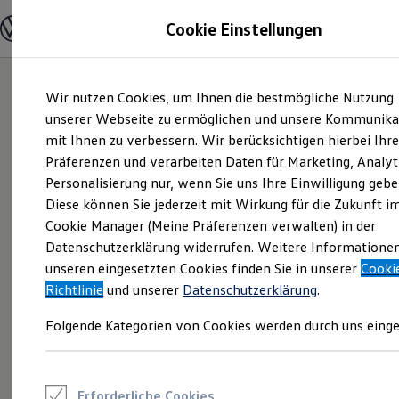
Modelle und Konfigurator
Cookie Einstellungen
Konfigurator
Modelle vergleichen
Konfiguration laden
Zum
Zum
Autosuche
Wir nutzen Cookies, um Ihnen die bestmögliche Nutzung
Hauptinhalt
Footer
Elektroautos
springen
springen
unserer Webseite zu ermöglichen und unsere Kommunika
ENERGY Sondermodelle
Nutzfahrzeuge
mit Ihnen zu verbessern. Wir berücksichtigen hierbei Ihr
SUV und CUV
Präferenzen und verarbeiten Daten für Marketing, Analyt
Familienautos
Personalisierung nur, wenn Sie uns Ihre Einwilligung gebe
Kombis
Kompaktwagen
Diese können Sie jederzeit mit Wirkung für die Zukunft i
Sportwagen
Cookie Manager (Meine Präferenzen verwalten) in der
Schnell verfügbare Fahrzeuge
Angebote und Produkte
Datenschutzerklärung widerrufen. Weitere Informatione
Aktuelle Angebote
unseren eingesetzten Cookies finden Sie in unserer
Cooki
E-Auto-Förderung
Richtlinie
und unserer
Datenschutzerklärung
.
Volkswagen Marktplatz
Die ENERGY Sondermodelle
Folgende Kategorien von Cookies werden durch uns einge
Junge Gebrauchtwagen und Gebrauchtwagen
Volkswagen Zertifizierte Gebrauchtwagen
Elektromobilität bei Gebrauchtwagen
Zubehör- und Serviceangebote
Saisonangebote
Erforderliche Cookies