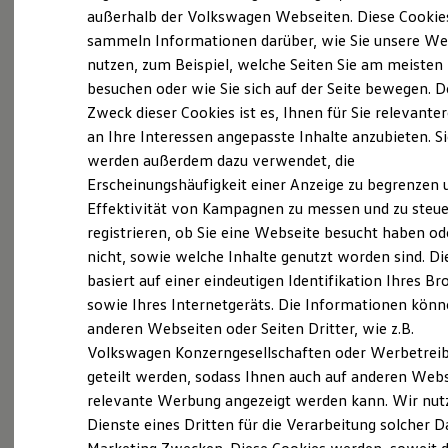
Elektrofahrzeugkonzepte
außerhalb der Volkswagen Webseiten. Diese Cookie
(
Impressum & Rechtliches
)
ID. EVERY1
sammeln Informationen darüber, wie Sie unsere We
Reichweite
nutzen, zum Beispiel, welche Seiten Sie am meisten
Reichweite der ID. Modelle
Reichweite im Winter
besuchen oder wie Sie sich auf der Seite bewegen. D
Wir sind Fleischhauer seit
Rekuperation
Zweck dieser Cookies ist es, Ihnen für Sie relevante
Laden
1924
an Ihre Interessen angepasste Inhalte anzubieten. S
Laden unterwegs
Laden Zuhause
werden außerdem dazu verwendet, die
Ladestationen finden
Im August 1924 nahm das Autohaus Jacob
Erscheinungshäufigkeit einer Anzeige zu begrenzen 
Ladezeitensimulator
Fleischhauer in Köln-Raderberg seinen Betrieb
Effektivität von Kampagnen zu messen und zu steue
Batterie
Sicherheit
registrieren, ob Sie eine Webseite besucht haben od
auf. Jacob Fleischhauer und seine sieben
Garantie und Lebensdauer
nicht, sowie welche Inhalte genutzt worden sind. Di
Mitarbeiter vertrieben Fahrzeuge verschiedener
Nachhaltigkeit
basiert auf einer eindeutigen Identifikation Ihres B
Technologie
amerikanischer Fahrzeughersteller.
Kosten und Kauf
sowie Ihres Internetgeräts. Die Informationen kön
Verbrauchskosten
anderen Webseiten oder Seiten Dritter, wie z.B.
Kaufoptionen
Während des Zweiten Weltkriegs wurde der
Volkswagen Konzerngesellschaften oder Werbetrei
E-Auto-Förderung
Grundstein für die heutige Zusammenarbeit mit
Software und Konnektivität
geteilt werden, sodass Ihnen auch auf anderen Web
Die ID. Software 6
dem
Volkswagen
-Konzern gelegt. Ab 1948 ging
relevante Werbung angezeigt werden kann. Wir nut
ID. Software Versionen und Updates
es, nachdem
Volkswagen
die
Dienste eines Dritten für die Verarbeitung solcher D
Digitale Extras
Schnittstellen zu Ihrem ID.