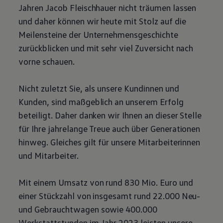
Jahren Jacob Fleischhauer nicht träumen lassen
Motorenöl und Flüssigkeiten
Räder und Reifen
und daher können wir heute mit Stolz auf die
Pannen- und Unfallhilfe
Meilensteine der Unternehmensgeschichte
Economy Service
Volkswagen Teile
zurückblicken und mit sehr viel Zuversicht nach
Zubehör
vorne schauen.
Modellspezifisches Zubehör
Schutz und Pflege
Transport
Nicht zuletzt Sie, als unsere Kundinnen und
Entertainment und Elektronik
Individualisieren
Kunden, sind maßgeblich an unserem Erfolg
Wallbox und Ladekabel
beteiligt. Daher danken wir Ihnen an dieser Stelle
Digitale Extras
Dienste für Ihr Modell finden
für Ihre jahrelange Treue auch über Generationen
Volkswagen Apps, Login und Shop
hinweg. Gleiches gilt für unsere Mitarbeiterinnen
Handy und Fahrzeug verbinden
Updates für Software, Karten und Radio
und Mitarbeiter.
Über Ihr Auto
Vorgängermodelle
Kundeninformationen
Mit einem Umsatz von rund 830 Mio. Euro und
Volkswagen Kundenbetreuung
einer Stückzahl von insgesamt rund 22.000 Neu-
Warn- und Kontrollleuchten
Assistenzsysteme
und
Gebrauchtwagen
sowie 400.000
Digitale Betriebsanleitung
Werkstattstunden im Jahr 2023 leisten unsere
Live Beratung