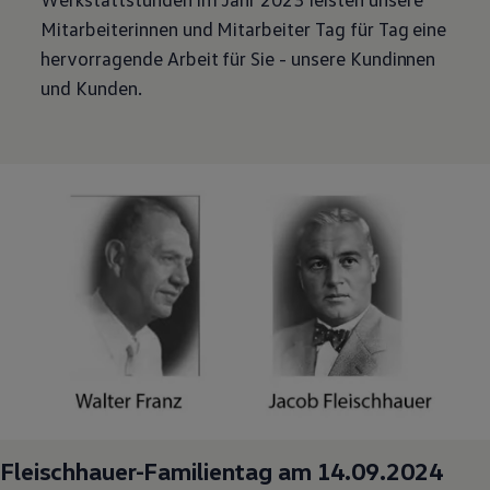
Magazin
Mitarbeiterinnen und Mitarbeiter Tag für Tag eine
Lifestyle
hervorragende Arbeit für Sie - unsere Kundinnen
Transport
Familie
und Kunden.
Elektromobilität
Volkswagen R
Pannen- und Unfallhilfe
Volkswagen Kundenbetreuung
Fleischhauer-Familientag am 14.09.2024