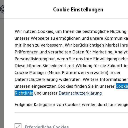
Modelle und Konfigurator
Cookie Einstellungen
Konfigurator
Modelle vergleichen
Konfiguration laden
Zum
Zum
Autosuche
Wir nutzen Cookies, um Ihnen die bestmögliche Nutzung
Hauptinhalt
Footer
Elektroautos
springen
springen
unserer Webseite zu ermöglichen und unsere Kommunika
ENERGY Sondermodelle
Nutzfahrzeuge
mit Ihnen zu verbessern. Wir berücksichtigen hierbei Ihr
SUV und CUV
Präferenzen und verarbeiten Daten für Marketing, Analyt
Familienautos
Personalisierung nur, wenn Sie uns Ihre Einwilligung gebe
Kombis
Kompaktwagen
Diese können Sie jederzeit mit Wirkung für die Zukunft i
Sportwagen
Cookie Manager (Meine Präferenzen verwalten) in der
Schnell verfügbare Fahrzeuge
Angebote und Produkte
Datenschutzerklärung widerrufen. Weitere Informatione
Aktuelle Angebote
unseren eingesetzten Cookies finden Sie in unserer
Cooki
E-Auto-Förderung
Richtlinie
und unserer
Datenschutzerklärung
.
Volkswagen Marktplatz
Die ENERGY Sondermodelle
Folgende Kategorien von Cookies werden durch uns einge
Junge Gebrauchtwagen und Gebrauchtwagen
Volkswagen Zertifizierte Gebrauchtwagen
Elektromobilität bei Gebrauchtwagen
Zubehör- und Serviceangebote
Saisonangebote
Erforderliche Cookies