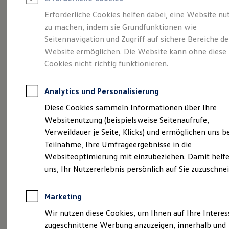
Reifenpakete
Leasing
Erforderliche Cookies helfen dabei, eine Website nu
Leasing-Angebote
zu machen, indem sie Grundfunktionen wie
100 Jahre
Gebrauchtwagen Leasing
Seitennavigation und Zugriff auf sichere Bereiche de
Junge Gebrauchtwagen-Leasing
Elektroauto Leasing
Website ermöglichen. Die Website kann ohne diese
Fleischhauer -
Kleinwagen-Leasing
Cookies nicht richtig funktionieren.
Leasing ohne Anzahlung
Erfahren Sie
Finanzierung
Autokredit mit Schlussrate
Analytics und Personalisierung
Versicherungen und Garantien
Kompetenz rund um
Kfz-Versicherung
Diese Cookies sammeln Informationen über Ihre
Restschuldversicherungen
Websitenutzung (beispielsweise Seitenaufrufe,
Garantien
Ihr Fahrzeug!
Verweildauer je Seite, Klicks) und ermöglichen uns b
Wartungsverträge
Geschäftskunden
Teilnahme, Ihre Umfrageergebnisse in die
Professional Class bei Volkswagen
Websiteoptimierung mit einzubeziehen. Damit helfe
Großkunden
uns, Ihr Nutzererlebnis persönlich auf Sie zuzuschne
Behörden
Direktkunden
Sonderfahrzeuge
Marketing
Anpfiff zum Gewinn
Elektromobilität
Wir nutzen diese Cookies, um Ihnen auf Ihre Intere
Elektroautos
zugeschnittene Werbung anzuzeigen, innerhalb und
ID. Tutorials