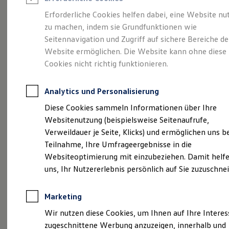
Reifenpakete
Leasing
Erforderliche Cookies helfen dabei, eine Website nu
Leasing-Angebote
zu machen, indem sie Grundfunktionen wie
Gepflegt, geprüft und
Gebrauchtwagen Leasing
Seitennavigation und Zugriff auf sichere Bereiche de
Junge Gebrauchtwagen-Leasing
Elektroauto Leasing
Website ermöglichen. Die Website kann ohne diese
für gut befunden.
Kleinwagen-Leasing
Cookies nicht richtig funktionieren.
Leasing ohne Anzahlung
Volkswagen
Finanzierung
Autokredit mit Schlussrate
Analytics und Personalisierung
Versicherungen und Garantien
Zertifizierte
Kfz-Versicherung
Diese Cookies sammeln Informationen über Ihre
Restschuldversicherungen
Websitenutzung (beispielsweise Seitenaufrufe,
Garantien
Gebrauchtwagen.
Verweildauer je Seite, Klicks) und ermöglichen uns b
Wartungsverträge
Geschäftskunden
Teilnahme, Ihre Umfrageergebnisse in die
Professional Class bei Volkswagen
Websiteoptimierung mit einzubeziehen. Damit helfe
Großkunden
uns, Ihr Nutzererlebnis persönlich auf Sie zuzuschne
Behörden
Direktkunden
Sonderfahrzeuge
Marketing
Anpfiff zum Gewinn
Elektromobilität
Wir nutzen diese Cookies, um Ihnen auf Ihre Intere
Elektroautos
zugeschnittene Werbung anzuzeigen, innerhalb und
ID. Tutorials