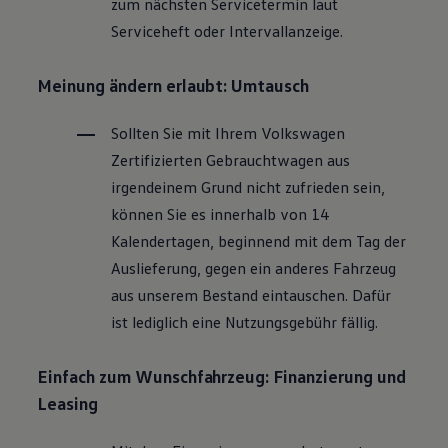
zum nächsten Servicetermin laut
Magazin
Serviceheft oder Intervallanzeige.
Lifestyle
Transport
Familie
Meinung ändern erlaubt: Umtausch
Elektromobilität
Volkswagen R
Pannen- und Unfallhilfe
Sollten Sie mit Ihrem
Volkswagen
Volkswagen Kundenbetreuung
Zertifizierten
Gebrauchtwagen
aus
irgendeinem Grund nicht zufrieden sein,
können Sie es innerhalb von 14
Kalendertagen, beginnend mit dem Tag der
Auslieferung, gegen ein anderes Fahrzeug
aus unserem Bestand eintauschen. Dafür
ist lediglich eine Nutzungsgebühr fällig.
Einfach zum Wunschfahrzeug: Finanzierung und
Leasing