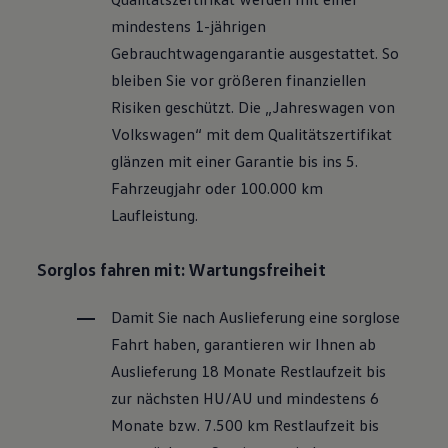
Motorenöl und Flüssigkeiten
mindestens 1-jährigen
Räder und Reifen
Pannen- und Unfallhilfe
Gebrauchtwagengarantie ausgestattet. So
Economy Service
bleiben Sie vor größeren finanziellen
Volkswagen Teile
Zubehör
Risiken geschützt. Die „Jahreswagen von
Modellspezifisches Zubehör
Volkswagen
“ mit dem Qualitätszertifikat
Schutz und Pflege
Transport
glänzen mit einer Garantie bis ins 5.
Entertainment und Elektronik
Fahrzeugjahr oder 100.000 km
Individualisieren
Wallbox und Ladekabel
Laufleistung.
Digitale Extras
Dienste für Ihr Modell finden
Volkswagen Apps, Login und Shop
Sorglos fahren mit: Wartungsfreiheit
Handy und Fahrzeug verbinden
Updates für Software, Karten und Radio
Damit Sie nach Auslieferung eine sorglose
Über Ihr Auto
Vorgängermodelle
Fahrt haben, garantieren wir Ihnen ab
Kundeninformationen
Auslieferung 18 Monate Restlaufzeit bis
Volkswagen Kundenbetreuung
Warn- und Kontrollleuchten
zur nächsten
HU/AU
und mindestens 6
Assistenzsysteme
Monate bzw. 7.500 km Restlaufzeit bis
Digitale Betriebsanleitung
Live Beratung