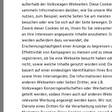
Elektrofahrzeugkonzepte
außerhalb der Volkswagen Webseiten. Diese Cookie
ID. EVERY1
sammeln Informationen darüber, wie Sie unsere We
Reichweite
nutzen, zum Beispiel, welche Seiten Sie am meisten
Reichweite der ID. Modelle
(
Impressum & Rechtliches
)
Reichweite im Winter
besuchen oder wie Sie sich auf der Seite bewegen. D
Rekuperation
Zweck dieser Cookies ist es, Ihnen für Sie relevante
Laden
an Ihre Interessen angepasste Inhalte anzubieten. S
Laden unterwegs
Laden Zuhause
werden außerdem dazu verwendet, die
Ladestationen finden
Erscheinungshäufigkeit einer Anzeige zu begrenzen 
Ladezeitensimulator
Ganz selbstverständlich.
Das
Effektivität von Kampagnen zu messen und zu steue
Batterie
Sicherheit
Gebrauchtwagen
-
registrieren, ob Sie eine Webseite besucht haben od
Garantie und Lebensdauer
nicht, sowie welche Inhalte genutzt worden sind. Di
Leistungsversprechen.
Nachhaltigkeit
basiert auf einer eindeutigen Identifikation Ihres B
Technologie
Kosten und Kauf
sowie Ihres Internetgeräts. Die Informationen kön
Verbrauchskosten
Rundum sicher: der 360°
Gebrauchtwagen
-
anderen Webseiten oder Seiten Dritter, wie z.B.
Kaufoptionen
Check
Volkswagen Konzerngesellschaften oder Werbetrei
E-Auto-Förderung
Software und Konnektivität
geteilt werden, sodass Ihnen auch auf anderen Web
Die ID. Software 6
Bevor ein
Volkswagen
Zertifizierter
relevante Werbung angezeigt werden kann. Wir nut
ID. Software Versionen und Updates
Gebrauchtwagen
an unsere Kunden
Dienste eines Dritten für die Verarbeitung solcher D
Digitale Extras
Schnittstellen zu Ihrem ID.
übergeben wird, prüfen wir den Zustand