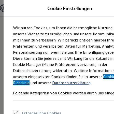
Modelle und Konfigurator
Cookie Einstellungen
Konfigurator
Modelle vergleichen
Konfiguration laden
Zum
Zum
Autosuche
Wir nutzen Cookies, um Ihnen die bestmögliche Nutzung
Hauptinhalt
Footer
Elektroautos
springen
springen
unserer Webseite zu ermöglichen und unsere Kommunika
ENERGY Sondermodelle
Nutzfahrzeuge
mit Ihnen zu verbessern. Wir berücksichtigen hierbei Ihr
SUV und CUV
Präferenzen und verarbeiten Daten für Marketing, Analyt
Familienautos
Personalisierung nur, wenn Sie uns Ihre Einwilligung gebe
Kombis
Kompaktwagen
Diese können Sie jederzeit mit Wirkung für die Zukunft i
Sportwagen
Cookie Manager (Meine Präferenzen verwalten) in der
Schnell verfügbare Fahrzeuge
Angebote und Produkte
Datenschutzerklärung widerrufen. Weitere Informatione
Aktuelle Angebote
unseren eingesetzten Cookies finden Sie in unserer
Cooki
E-Auto-Förderung
Richtlinie
und unserer
Datenschutzerklärung
.
Volkswagen Marktplatz
Die ENERGY Sondermodelle
Folgende Kategorien von Cookies werden durch uns einge
Junge Gebrauchtwagen und Gebrauchtwagen
Volkswagen Zertifizierte Gebrauchtwagen
Elektromobilität bei Gebrauchtwagen
Zubehör- und Serviceangebote
Saisonangebote
Erforderliche Cookies