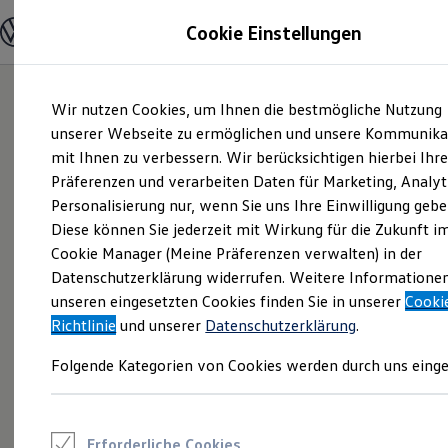
Modelle und Konfigurator
Cookie Einstellungen
Konfigurator
Modelle vergleichen
Konfiguration laden
Zum
Zum
Autosuche
Wir nutzen Cookies, um Ihnen die bestmögliche Nutzung
Hauptinhalt
Footer
Elektroautos
springen
springen
unserer Webseite zu ermöglichen und unsere Kommunika
ENERGY Sondermodelle
Nutzfahrzeuge
mit Ihnen zu verbessern. Wir berücksichtigen hierbei Ihr
SUV und CUV
Präferenzen und verarbeiten Daten für Marketing, Analyt
Familienautos
Personalisierung nur, wenn Sie uns Ihre Einwilligung gebe
Kombis
Kompaktwagen
Diese können Sie jederzeit mit Wirkung für die Zukunft i
Sportwagen
Cookie Manager (Meine Präferenzen verwalten) in der
Schnell verfügbare Fahrzeuge
Angebote und Produkte
Datenschutzerklärung widerrufen. Weitere Informatione
Aktuelle Angebote
unseren eingesetzten Cookies finden Sie in unserer
Cooki
E-Auto-Förderung
Richtlinie
und unserer
Datenschutzerklärung
.
Volkswagen Marktplatz
Die ENERGY Sondermodelle
Folgende Kategorien von Cookies werden durch uns einge
Junge Gebrauchtwagen und Gebrauchtwagen
Volkswagen Zertifizierte Gebrauchtwagen
Elektromobilität bei Gebrauchtwagen
Zubehör- und Serviceangebote
Saisonangebote
Erforderliche Cookies