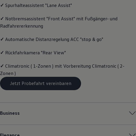
✓
Spurhalteassistent "Lane Assist"
Magazin
Lifestyle
Transport
✓
Notbremsassistent "Front Assist" mit Fußgänger- und
Familie
Radfahrererkennung
Elektromobilität
Volkswagen R
Pannen- und Unfallhilfe
✓
Automatische Distanzregelung ACC "stop & go"
Volkswagen Kundenbetreuung
✓
Rückfahrkamera "Rear View"
✓
Climatronic ( 1-Zonen ) mit Vorbereitung Climatronic ( 2-
Zonen )
Jetzt Probefahrt vereinbaren
Business
Elegance