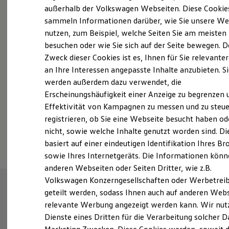
Elektrofahrzeugkonzepte
außerhalb der Volkswagen Webseiten. Diese Cookie
Probefahrt vereinbaren
ID. EVERY1
sammeln Informationen darüber, wie Sie unsere We
Reichweite
nutzen, zum Beispiel, welche Seiten Sie am meisten
Reichweite der ID. Modelle
Reichweite im Winter
besuchen oder wie Sie sich auf der Seite bewegen. D
Rekuperation
Zweck dieser Cookies ist es, Ihnen für Sie relevante
Laden
an Ihre Interessen angepasste Inhalte anzubieten. S
Fahrzeugangebot anfordern
Laden unterwegs
Laden Zuhause
werden außerdem dazu verwendet, die
Ladestationen finden
Erscheinungshäufigkeit einer Anzeige zu begrenzen 
Ladezeitensimulator
Effektivität von Kampagnen zu messen und zu steue
Batterie
Sicherheit
registrieren, ob Sie eine Webseite besucht haben od
Garantie und Lebensdauer
Serviceanfrage stellen
nicht, sowie welche Inhalte genutzt worden sind. Di
Nachhaltigkeit
basiert auf einer eindeutigen Identifikation Ihres B
Technologie
Kosten und Kauf
sowie Ihres Internetgeräts. Die Informationen kön
Verbrauchskosten
anderen Webseiten oder Seiten Dritter, wie z.B.
Kaufoptionen
Volkswagen Konzerngesellschaften oder Werbetrei
E-Auto-Förderung
Software und Konnektivität
geteilt werden, sodass Ihnen auch auf anderen Web
Die ID. Software 6
relevante Werbung angezeigt werden kann. Wir nut
ID. Software Versionen und Updates
Dienste eines Dritten für die Verarbeitung solcher D
Digitale Extras
Schnittstellen zu Ihrem ID.