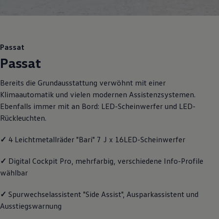
Motorenöl und Flüssigkeiten
Räder und Reifen
Pannen- und Unfallhilfe
Economy Service
Volkswagen Teile
Passat
Zubehör
Passat
Modellspezifisches Zubehör
Schutz und Pflege
Transport
Bereits die Grundausstattung verwöhnt mit einer
Entertainment und Elektronik
Klimaautomatik und vielen modernen Assistenzsystemen.
Individualisieren
Wallbox und Ladekabel
Ebenfalls immer mit an Bord: LED-Scheinwerfer und LED-
Digitale Extras
Rückleuchten.
Dienste für Ihr Modell finden
Volkswagen Apps, Login und Shop
✓
4 Leichtmetallräder "Bari" 7 J x 16LED-Scheinwerfer
Handy und Fahrzeug verbinden
Updates für Software, Karten und Radio
Über Ihr Auto
✓
Digital Cockpit Pro, mehrfarbig, verschiedene Info-Profile
Vorgängermodelle
wählbar
Kundeninformationen
Volkswagen Kundenbetreuung
Warn- und Kontrollleuchten
✓
Spurwechselassistent "Side Assist", Ausparkassistent und
Assistenzsysteme
Ausstiegswarnung
Digitale Betriebsanleitung
Live Beratung