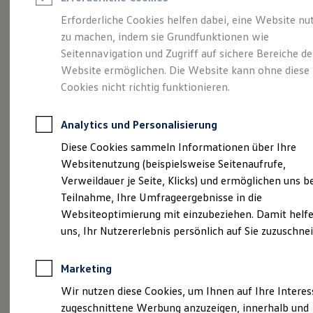
Reifenpakete
Leasing
Erforderliche Cookies helfen dabei, eine Website nu
Leasing-Angebote
zu machen, indem sie Grundfunktionen wie
Eleganzschön
Gebrauchtwagen Leasing
Seitennavigation und Zugriff auf sichere Bereiche de
Junge Gebrauchtwagen-Leasing
Elektroauto Leasing
Website ermöglichen. Die Website kann ohne diese
großartig.
Der Passat.
Kleinwagen-Leasing
Cookies nicht richtig funktionieren.
Leasing ohne Anzahlung
Finanzierung
Autokredit mit Schlussrate
Analytics und Personalisierung
Versicherungen und Garantien
Kfz-Versicherung
Diese Cookies sammeln Informationen über Ihre
Restschuldversicherungen
Websitenutzung (beispielsweise Seitenaufrufe,
Garantien
Verweildauer je Seite, Klicks) und ermöglichen uns b
Wartungsverträge
Geschäftskunden
Teilnahme, Ihre Umfrageergebnisse in die
Professional Class bei Volkswagen
Websiteoptimierung mit einzubeziehen. Damit helfe
Großkunden
uns, Ihr Nutzererlebnis persönlich auf Sie zuzuschne
Behörden
(
Impressum & Rechtliches
)
Direktkunden
Sonderfahrzeuge
Marketing
Anpfiff zum Gewinn
Elektromobilität
Wir nutzen diese Cookies, um Ihnen auf Ihre Intere
Elektroautos
zugeschnittene Werbung anzuzeigen, innerhalb und
ID. Tutorials