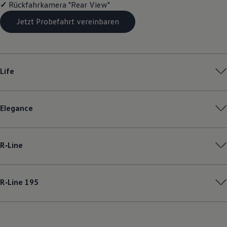
✓
Rückfahrkamera "Rear View"
Magazin
Lifestyle
Jetzt Probefahrt vereinbaren
Transport
Familie
Elektromobilität
Volkswagen R
Pannen- und Unfallhilfe
Life
Volkswagen Kundenbetreuung
Elegance
R‑Line
R‑Line
195