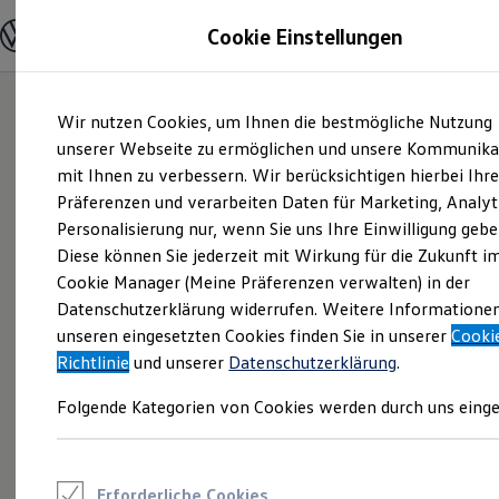
Modelle und Konfigurator
Cookie Einstellungen
Konfigurator
Modelle vergleichen
Konfiguration laden
Zum
Zum
Autosuche
Wir nutzen Cookies, um Ihnen die bestmögliche Nutzung
Hauptinhalt
Footer
Elektroautos
springen
springen
unserer Webseite zu ermöglichen und unsere Kommunika
ENERGY Sondermodelle
Nutzfahrzeuge
mit Ihnen zu verbessern. Wir berücksichtigen hierbei Ihr
SUV und CUV
Präferenzen und verarbeiten Daten für Marketing, Analyt
Familienautos
Personalisierung nur, wenn Sie uns Ihre Einwilligung gebe
Kombis
Kompaktwagen
Diese können Sie jederzeit mit Wirkung für die Zukunft i
Sportwagen
Cookie Manager (Meine Präferenzen verwalten) in der
Schnell verfügbare Fahrzeuge
Angebote und Produkte
Datenschutzerklärung widerrufen. Weitere Informatione
Aktuelle Angebote
unseren eingesetzten Cookies finden Sie in unserer
Cooki
E-Auto-Förderung
Richtlinie
und unserer
Datenschutzerklärung
.
Volkswagen Marktplatz
Die ENERGY Sondermodelle
Folgende Kategorien von Cookies werden durch uns einge
Junge Gebrauchtwagen und Gebrauchtwagen
Volkswagen Zertifizierte Gebrauchtwagen
Elektromobilität bei Gebrauchtwagen
Zubehör- und Serviceangebote
Saisonangebote
Erforderliche Cookies