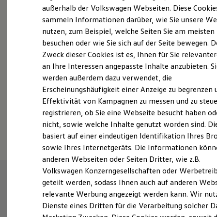
Elektrofahrzeugkonzepte
außerhalb der Volkswagen Webseiten. Diese Cookie
Probefahrt vereinbaren
ID. EVERY1
sammeln Informationen darüber, wie Sie unsere We
Reichweite
nutzen, zum Beispiel, welche Seiten Sie am meisten
Reichweite der ID. Modelle
Reichweite im Winter
besuchen oder wie Sie sich auf der Seite bewegen. D
Rekuperation
Zweck dieser Cookies ist es, Ihnen für Sie relevante
Laden
an Ihre Interessen angepasste Inhalte anzubieten. S
Fahrzeugangebot anfordern
Laden unterwegs
Laden Zuhause
werden außerdem dazu verwendet, die
Ladestationen finden
Erscheinungshäufigkeit einer Anzeige zu begrenzen 
Ladezeitensimulator
Effektivität von Kampagnen zu messen und zu steue
Batterie
Sicherheit
registrieren, ob Sie eine Webseite besucht haben od
Garantie und Lebensdauer
Serviceanfrage stellen
nicht, sowie welche Inhalte genutzt worden sind. Di
Nachhaltigkeit
basiert auf einer eindeutigen Identifikation Ihres B
Technologie
Kosten und Kauf
sowie Ihres Internetgeräts. Die Informationen kön
Verbrauchskosten
anderen Webseiten oder Seiten Dritter, wie z.B.
Kaufoptionen
Volkswagen Konzerngesellschaften oder Werbetrei
E-Auto-Förderung
Software und Konnektivität
geteilt werden, sodass Ihnen auch auf anderen Web
Die ID. Software 6
relevante Werbung angezeigt werden kann. Wir nut
ID. Software Versionen und Updates
Dienste eines Dritten für die Verarbeitung solcher D
Digitale Extras
Schnittstellen zu Ihrem ID.