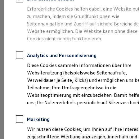
Reifenpakete
Leasing
Erforderliche Cookies helfen dabei, eine Website nu
Leasing-Angebote
zu machen, indem sie Grundfunktionen wie
Abenteuer Leben.
Der
Gebrauchtwagen Leasing
Seitennavigation und Zugriff auf sichere Bereiche de
Junge Gebrauchtwagen-Leasing
Elektroauto Leasing
Website ermöglichen. Die Website kann ohne diese
Tiguan.
Kleinwagen-Leasing
Cookies nicht richtig funktionieren.
Leasing ohne Anzahlung
Finanzierung
Autokredit mit Schlussrate
Analytics und Personalisierung
Versicherungen und Garantien
Kfz-Versicherung
Diese Cookies sammeln Informationen über Ihre
Restschuldversicherungen
Websitenutzung (beispielsweise Seitenaufrufe,
Garantien
Verweildauer je Seite, Klicks) und ermöglichen uns b
Wartungsverträge
Geschäftskunden
Teilnahme, Ihre Umfrageergebnisse in die
Professional Class bei Volkswagen
Websiteoptimierung mit einzubeziehen. Damit helfe
Großkunden
uns, Ihr Nutzererlebnis persönlich auf Sie zuzuschne
Behörden
(
Impressum & Rechtliches
)
Direktkunden
Sonderfahrzeuge
Marketing
Anpfiff zum Gewinn
Elektromobilität
Wir nutzen diese Cookies, um Ihnen auf Ihre Intere
Elektroautos
zugeschnittene Werbung anzuzeigen, innerhalb und
ID. Tutorials