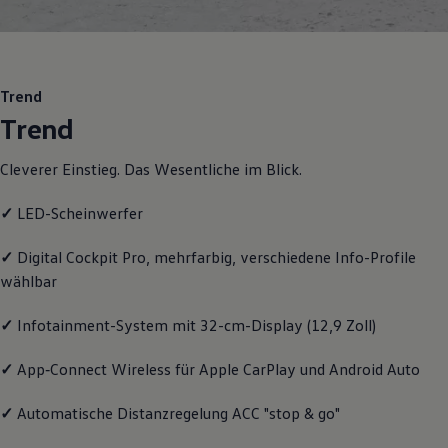
Motorenöl und Flüssigkeiten
Räder und Reifen
Pannen- und Unfallhilfe
Economy Service
Volkswagen Teile
Trend
Zubehör
Trend
Modellspezifisches Zubehör
Schutz und Pflege
Transport
Cleverer Einstieg. Das Wesentliche im Blick.
Entertainment und Elektronik
Individualisieren
✓
LED-Scheinwerfer
Wallbox und Ladekabel
Digitale Extras
Dienste für Ihr Modell finden
✓
Digital Cockpit Pro, mehrfarbig, verschiedene Info-Profile
Volkswagen Apps, Login und Shop
wählbar
Handy und Fahrzeug verbinden
Updates für Software, Karten und Radio
Über Ihr Auto
✓
Infotainment-System mit 32-cm-Display (12,9 Zoll)
Vorgängermodelle
Kundeninformationen
✓
App‑Connect
Wireless für Apple
CarPlay
und
Android
Auto
Volkswagen Kundenbetreuung
Warn- und Kontrollleuchten
Assistenzsysteme
✓
Automatische Distanzregelung ACC "stop & go"
Digitale Betriebsanleitung
Live Beratung