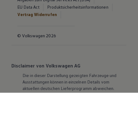
EU Data Act
Produktsicherheitsinformationen
Vertrag Widerrufen
© Volkswagen 2026
Disclaimer von Volkswagen AG
Die in dieser Darstellung gezeigten Fahrzeuge und
Ausstattungen können in einzelnen Details vom
aktuellen deutschen Lieferprogramm abweichen.
Abgebildet sind teilweise Sonderausstattungen der
Fahrzeuge gegen Mehrpreis.
Bitte beachten Sie auch unseren Konfigurator für eine
Übersicht der aktuell verfügbaren Modelle und
Ausstattungen.
Die angegebenen Verbrauchs- und Emissionswerte
beziehen sich nicht auf ein einzelnes Fahrzeug und sind