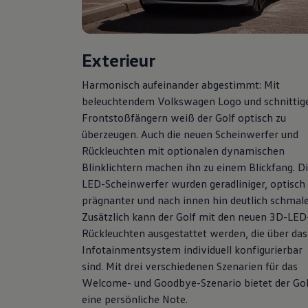
Hybridautos
Marke und Erlebnis
Volkswagen R und R Experience
R-Modelle
Exterieur
R Experience
Driving Experience
Volkswagen entdecken
Harmonisch aufeinander abgestimmt: Mit
Werkbesichtigung
beleuchtendem
Volkswagen
Logo und schnittig
Factory visit
Frontstoßfängern weiß der
Golf
optisch zu
Lifestyle Shop
T-Roc Kollektion
überzeugen. Auch die neuen Scheinwerfer und
Golf Kollektion
Rückleuchten mit optionalen dynamischen
ID. Kollektion
Blinklichtern machen ihn zu einem Blickfang. D
Volkswagen Kollektion
R-Kollektion
LED-Scheinwerfer wurden geradliniger, optisch
GTI Kollektion
prägnanter und nach innen hin deutlich schmale
Fußball Drop
Zusätzlich kann der
Golf
mit den neuen 3D-LED
we drive football
#wedriveproud
Rückleuchten ausgestattet werden, die über das
Besitzer und Service
Infotainmentsystem individuell konfigurierbar
myVolkswagen
sind. Mit drei verschiedenen Szenarien für das
Software Updates
Service und Ersatzteile
Welcome- und Goodbye-Szenario bietet der
Gol
Inspektion und HU/AU
eine persönliche Note.
Reparaturen und Checks