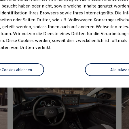
 besucht haben oder nicht, sowie welche Inhalte genutzt worden s
rzeugangebot
Servicetermin buchen
rdern
 Identifikation Ihres Browsers sowie Ihres Internetgeräts. Die 
iten oder Seiten Dritter, wie z.B. Volkswagen Konzerngesellsch
 geteilt werden, sodass Ihnen auch auf anderen Webseiten rel
kann. Wir nutzen die Dienste eines Dritten für die Verarbeitung 
. Diese Cookies werden, soweit dies zweckdienlich ist, oftmals
Details des Golf
täten von Dritten verlinkt.
e Cookies ablehnen
Alle zulass