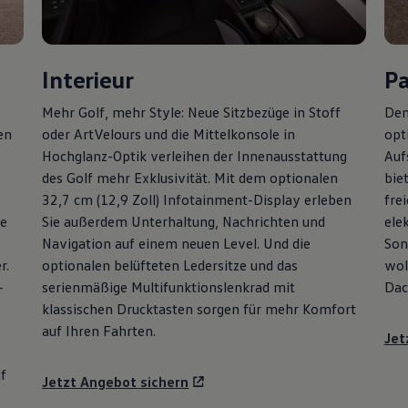
Interieur
P
Mehr
Golf
, mehr Style: Neue Sitzbezüge in Stoff
Den
en
oder ArtVelours und die Mittelkonsole in
opt
Hochglanz-Optik verleihen der Innenausstattung
Auf
des
Golf
mehr Exklusivität. Mit dem optionalen
bie
32,7 cm (12,9 Zoll) Infotainment-Display erleben
fre
ie
Sie außerdem Unterhaltung, Nachrichten und
ele
Navigation auf einem neuen Level. Und die
Son
r.
optionalen belüfteten Ledersitze und das
wol
-
serienmäßige Multifunktionslenkrad mit
Dac
klassischen Drucktasten sorgen für mehr Komfort
auf Ihren Fahrten.
Jet
f
Jetzt Angebot sichern