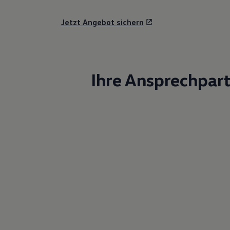
Motorenöl und Flüssigkeiten
Räder und Reifen
Jetzt Angebot sichern
Pannen- und Unfallhilfe
Economy Service
Volkswagen Teile
Zubehör
Modellspezifisches Zubehör
Schutz und Pflege
Ihre Ansprechpar
Transport
Entertainment und Elektronik
Individualisieren
Wallbox und Ladekabel
Digitale Extras
Dienste für Ihr Modell finden
Volkswagen Apps, Login und Shop
Handy und Fahrzeug verbinden
Updates für Software, Karten und Radio
Über Ihr Auto
Vorgängermodelle
Kundeninformationen
Volkswagen Kundenbetreuung
Warn- und Kontrollleuchten
Assistenzsysteme
Digitale Betriebsanleitung
Live Beratung