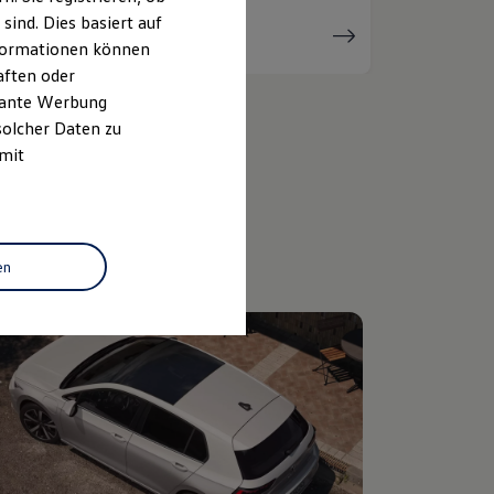
ind. Dies basiert auf
Serviceanfrage
stellen
Informationen können
aften oder
evante Werbung
solcher Daten zu
 mit
en