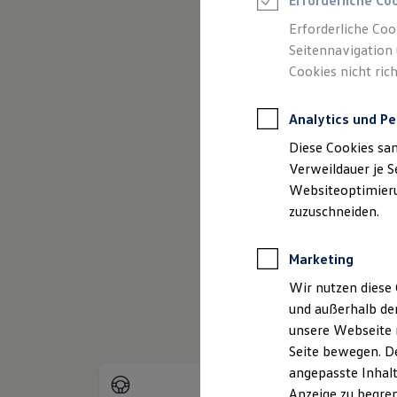
Erforderliche Co
Reifenpakete
Leasing
Erforderliche Coo
Leasing-Angebote
Seitennavigation 
Gebrauchtwagen Leasing
(
Impressum & Rechtliches
)
Cookies nicht rich
Junge Gebrauchtwagen-Leasing
Elektroauto Leasing
Kleinwagen-Leasing
Analytics und Pe
Leasing ohne Anzahlung
Finanzierung
Diese Cookies sa
Autokredit mit Schlussrate
Versicherungen und Garantien
Verweildauer je S
Kfz-Versicherung
Websiteoptimierun
Restschuldversicherungen
zuzuschneiden.
Garantien
Wartungsverträge
Geschäftskunden
Marketing
Professional Class bei Volkswagen
Großkunden
Wir nutzen diese 
Behörden
und außerhalb de
Direktkunden
Sonderfahrzeuge
unsere Webseite n
Anpfiff zum Gewinn
Seite bewegen. De
Elektromobilität
angepasste Inhalt
Elektroautos
ID. Tutorials
Anzeige zu begren