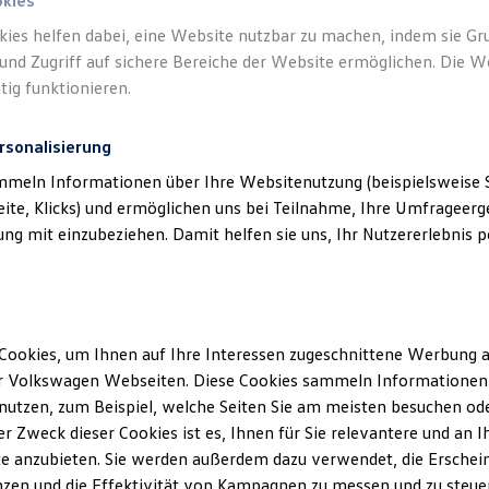
okies
kies helfen dabei, eine Website nutzbar zu machen, indem sie G
und Zugriff auf sichere Bereiche der Website ermöglichen. Die W
tig funktionieren.
rsonalisierung
mmeln Informationen über Ihre Websitenutzung (beispielsweise S
eite, Klicks) und ermöglichen uns bei Teilnahme, Ihre Umfrageerge
g mit einzubeziehen. Damit helfen sie uns, Ihr Nutzererlebnis pe
Cookies, um Ihnen auf Ihre Interessen zugeschnittene Werbung a
r Volkswagen Webseiten. Diese Cookies sammeln Informationen 
utzen, zum Beispiel, welche Seiten Sie am meisten besuchen oder
r Zweck dieser Cookies ist es, Ihnen für Sie relevantere und an I
e anzubieten. Sie werden außerdem dazu verwendet, die Erschein
zen und die Effektivität von Kampagnen zu messen und zu steuern