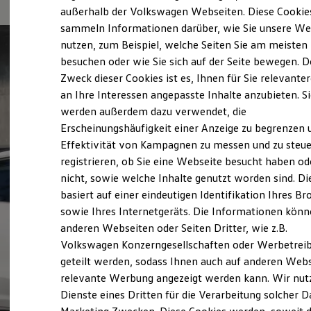
Elektrofahrzeugkonzepte
außerhalb der Volkswagen Webseiten. Diese Cookie
ID. EVERY1
sammeln Informationen darüber, wie Sie unsere We
Reichweite
nutzen, zum Beispiel, welche Seiten Sie am meisten
Reichweite der ID. Modelle
Reichweite im Winter
besuchen oder wie Sie sich auf der Seite bewegen. D
Rekuperation
Zweck dieser Cookies ist es, Ihnen für Sie relevante
Laden
an Ihre Interessen angepasste Inhalte anzubieten. S
Laden unterwegs
Laden Zuhause
werden außerdem dazu verwendet, die
Ladestationen finden
Erscheinungshäufigkeit einer Anzeige zu begrenzen 
Ladezeitensimulator
Effektivität von Kampagnen zu messen und zu steue
Batterie
Sicherheit
registrieren, ob Sie eine Webseite besucht haben od
Garantie und Lebensdauer
nicht, sowie welche Inhalte genutzt worden sind. Di
Nachhaltigkeit
basiert auf einer eindeutigen Identifikation Ihres B
Technologie
Kosten und Kauf
sowie Ihres Internetgeräts. Die Informationen kön
Verbrauchskosten
anderen Webseiten oder Seiten Dritter, wie z.B.
Kaufoptionen
Volkswagen Konzerngesellschaften oder Werbetrei
E-Auto-Förderung
Software und Konnektivität
geteilt werden, sodass Ihnen auch auf anderen Web
Die ID. Software 6
relevante Werbung angezeigt werden kann. Wir nut
ID. Software Versionen und Updates
Dienste eines Dritten für die Verarbeitung solcher D
Digitale Extras
Schnittstellen zu Ihrem ID.