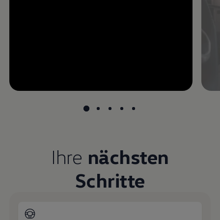
--:--
undefined, --:--
Ihre
nächsten
Schritte