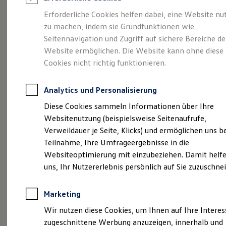
Reifenpakete
Leasing
Erforderliche Cookies helfen dabei, eine Website nu
Leasing-Angebote
zu machen, indem sie Grundfunktionen wie
Sportlich. Flexibel.
Gebrauchtwagen Leasing
Seitennavigation und Zugriff auf sichere Bereiche de
Junge Gebrauchtwagen-Leasing
Elektroauto Leasing
Website ermöglichen. Die Website kann ohne diese
Komfortabel.
Kleinwagen-Leasing
Cookies nicht richtig funktionieren.
Leasing ohne Anzahlung
Entdecken Sie den
Finanzierung
Autokredit mit Schlussrate
Analytics und Personalisierung
Versicherungen und Garantien
T‑Roc!
Kfz-Versicherung
Diese Cookies sammeln Informationen über Ihre
Restschuldversicherungen
Websitenutzung (beispielsweise Seitenaufrufe,
Garantien
Verweildauer je Seite, Klicks) und ermöglichen uns b
Wartungsverträge
Geschäftskunden
Teilnahme, Ihre Umfrageergebnisse in die
Professional Class bei Volkswagen
Websiteoptimierung mit einzubeziehen. Damit helfe
Großkunden
uns, Ihr Nutzererlebnis persönlich auf Sie zuzuschne
Behörden
Direktkunden
Sonderfahrzeuge
Marketing
Anpfiff zum Gewinn
Elektromobilität
Wir nutzen diese Cookies, um Ihnen auf Ihre Intere
(
Impressum & Rechtliches
)
Elektroautos
zugeschnittene Werbung anzuzeigen, innerhalb und
ID. Tutorials