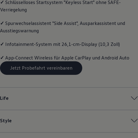
✓
Schlüsselloses Startsystem "Keyless Start" ohne SAFE-
Motorenöl und Flüssigkeiten
Verriegelung
Räder und Reifen
Pannen- und Unfallhilfe
Economy Service
✓
Spurwechselassistent "Side Assist", Ausparkassistent und
Volkswagen Teile
Ausstiegswarnung
Zubehör
Modellspezifisches Zubehör
Schutz und Pflege
✓
Infotainment-System mit 26,1-cm-Display (10,3 Zoll)
Transport
Entertainment und Elektronik
✓
App‑Connect
Wireless für Apple
CarPlay
und
Android
Auto
Individualisieren
Wallbox und Ladekabel
Jetzt Probefahrt vereinbaren
Digitale Extras
Dienste für Ihr Modell finden
Volkswagen Apps, Login und Shop
Handy und Fahrzeug verbinden
Updates für Software, Karten und Radio
Life
Über Ihr Auto
Vorgängermodelle
Kundeninformationen
Volkswagen Kundenbetreuung
Style
Warn- und Kontrollleuchten
Assistenzsysteme
Digitale Betriebsanleitung
Live Beratung