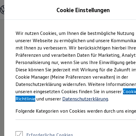
Modelle und Konfigurator
Cookie Einstellungen
Konfigurator
Modelle vergleichen
Konfiguration laden
Zum
Zum
Autosuche
Wir nutzen Cookies, um Ihnen die bestmögliche Nutzung
Hauptinhalt
Footer
Elektroautos
springen
springen
unserer Webseite zu ermöglichen und unsere Kommunika
ENERGY Sondermodelle
Nutzfahrzeuge
mit Ihnen zu verbessern. Wir berücksichtigen hierbei Ihr
SUV und CUV
Präferenzen und verarbeiten Daten für Marketing, Analyt
Familienautos
Personalisierung nur, wenn Sie uns Ihre Einwilligung gebe
Kombis
Kompaktwagen
Diese können Sie jederzeit mit Wirkung für die Zukunft i
Sportwagen
Cookie Manager (Meine Präferenzen verwalten) in der
Schnell verfügbare Fahrzeuge
Angebote und Produkte
Datenschutzerklärung widerrufen. Weitere Informatione
Aktuelle Angebote
unseren eingesetzten Cookies finden Sie in unserer
Cooki
E-Auto-Förderung
Richtlinie
und unserer
Datenschutzerklärung
.
Volkswagen Marktplatz
Die ENERGY Sondermodelle
Folgende Kategorien von Cookies werden durch uns einge
Junge Gebrauchtwagen und Gebrauchtwagen
Volkswagen Zertifizierte Gebrauchtwagen
Elektromobilität bei Gebrauchtwagen
Zubehör- und Serviceangebote
Saisonangebote
Erforderliche Cookies