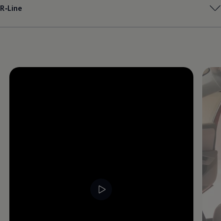
R‑Line
Magazin
Lifestyle
Transport
Familie
Elektromobilität
Volkswagen R
Pannen- und Unfallhilfe
Volkswagen Kundenbetreuung