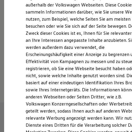
Elektrofahrzeugkonzepte
außerhalb der Volkswagen Webseiten. Diese Cookie
ID. EVERY1
sammeln Informationen darüber, wie Sie unsere We
Probefahrt vereinbaren
Reichweite
nutzen, zum Beispiel, welche Seiten Sie am meisten
Reichweite der ID. Modelle
Reichweite im Winter
besuchen oder wie Sie sich auf der Seite bewegen. D
Rekuperation
Zweck dieser Cookies ist es, Ihnen für Sie relevante
Laden
an Ihre Interessen angepasste Inhalte anzubieten. S
Laden unterwegs
Fahrzeugangebot anfordern
Laden Zuhause
werden außerdem dazu verwendet, die
Ladestationen finden
Erscheinungshäufigkeit einer Anzeige zu begrenzen 
Ladezeitensimulator
Effektivität von Kampagnen zu messen und zu steue
Batterie
Sicherheit
registrieren, ob Sie eine Webseite besucht haben od
Garantie und Lebensdauer
nicht, sowie welche Inhalte genutzt worden sind. Di
Nachhaltigkeit
Serviceanfrage stellen
basiert auf einer eindeutigen Identifikation Ihres B
Technologie
Kosten und Kauf
sowie Ihres Internetgeräts. Die Informationen kön
Verbrauchskosten
anderen Webseiten oder Seiten Dritter, wie z.B.
Kaufoptionen
Volkswagen Konzerngesellschaften oder Werbetrei
E-Auto-Förderung
Software und Konnektivität
geteilt werden, sodass Ihnen auch auf anderen Web
Die ID. Software 6
relevante Werbung angezeigt werden kann. Wir nut
ID. Software Versionen und Updates
Dienste eines Dritten für die Verarbeitung solcher D
Digitale Extras
Schnittstellen zu Ihrem ID.