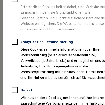
Reifenpakete
Leasing
Erforderliche Cookies helfen dabei, eine Website nu
Leasing-Angebote
zu machen, indem sie Grundfunktionen wie
Eleganzschön
Gebrauchtwagen Leasing
Seitennavigation und Zugriff auf sichere Bereiche de
Junge Gebrauchtwagen-Leasing
Elektroauto Leasing
Website ermöglichen. Die Website kann ohne diese
großartig.
Der Passat.
Kleinwagen-Leasing
Cookies nicht richtig funktionieren.
Leasing ohne Anzahlung
Finanzierung
Autokredit mit Schlussrate
Analytics und Personalisierung
Versicherungen und Garantien
Kfz-Versicherung
Diese Cookies sammeln Informationen über Ihre
Restschuldversicherungen
Websitenutzung (beispielsweise Seitenaufrufe,
Garantien
Verweildauer je Seite, Klicks) und ermöglichen uns b
Wartungsverträge
Geschäftskunden
Teilnahme, Ihre Umfrageergebnisse in die
Professional Class bei Volkswagen
Websiteoptimierung mit einzubeziehen. Damit helfe
Großkunden
uns, Ihr Nutzererlebnis persönlich auf Sie zuzuschne
Behörden
Direktkunden
(
Impressum & Rechtliches
)
Sonderfahrzeuge
Marketing
Anpfiff zum Gewinn
Elektromobilität
Wir nutzen diese Cookies, um Ihnen auf Ihre Intere
Elektroautos
zugeschnittene Werbung anzuzeigen, innerhalb und
ID. Tutorials