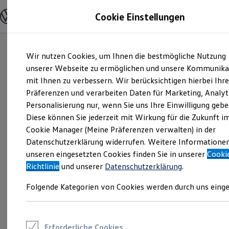
Modelle und Konfigurator
Cookie Einstellungen
Konfigurator
Modelle vergleichen
Konfiguration laden
Zum
Zum
Autosuche
Wir nutzen Cookies, um Ihnen die bestmögliche Nutzung
Hauptinhalt
Footer
Elektroautos
springen
springen
unserer Webseite zu ermöglichen und unsere Kommunika
ENERGY Sondermodelle
Nutzfahrzeuge
mit Ihnen zu verbessern. Wir berücksichtigen hierbei Ihr
SUV und CUV
Präferenzen und verarbeiten Daten für Marketing, Analyt
Familienautos
Personalisierung nur, wenn Sie uns Ihre Einwilligung gebe
Kombis
Kompaktwagen
Diese können Sie jederzeit mit Wirkung für die Zukunft i
Sportwagen
Cookie Manager (Meine Präferenzen verwalten) in der
Schnell verfügbare Fahrzeuge
Angebote und Produkte
Datenschutzerklärung widerrufen. Weitere Informatione
Aktuelle Angebote
unseren eingesetzten Cookies finden Sie in unserer
Cooki
E-Auto-Förderung
Richtlinie
und unserer
Datenschutzerklärung
.
Volkswagen Marktplatz
Die ENERGY Sondermodelle
Folgende Kategorien von Cookies werden durch uns einge
Junge Gebrauchtwagen und Gebrauchtwagen
Volkswagen Zertifizierte Gebrauchtwagen
Elektromobilität bei Gebrauchtwagen
Zubehör- und Serviceangebote
Saisonangebote
Erforderliche Cookies