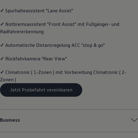
Magazin
✓
Spurhalteassistent "Lane Assist"
Lifestyle
Transport
Familie
✓
Notbremsassistent "Front Assist" mit Fußgänger- und
Elektromobilität
Radfahrererkennung
Volkswagen R
Pannen- und Unfallhilfe
Volkswagen Kundenbetreuung
✓
Automatische Distanzregelung ACC "stop & go"
✓
Rückfahrkamera "Rear View"
✓
Climatronic ( 1-Zonen ) mit Vorbereitung Climatronic ( 2-
Zonen )
Jetzt Probefahrt vereinbaren
Business