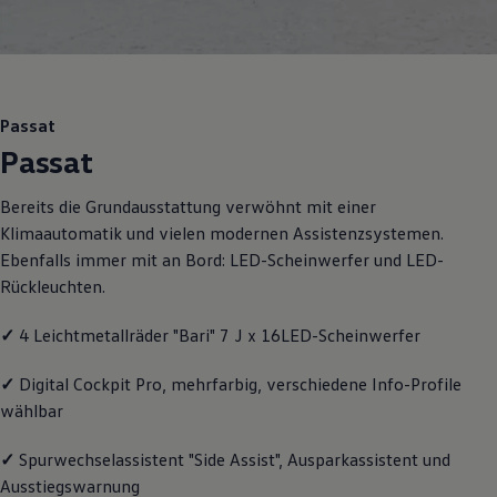
Motorenöl und Flüssigkeiten
Räder und Reifen
Pannen- und Unfallhilfe
Economy Service
Volkswagen Teile
Zubehör
Passat
Modellspezifisches Zubehör
Passat
Schutz und Pflege
Transport
Entertainment und Elektronik
Bereits die Grundausstattung verwöhnt mit einer
Individualisieren
Klimaautomatik und vielen modernen Assistenzsystemen.
Wallbox und Ladekabel
Digitale Extras
Ebenfalls immer mit an Bord: LED-Scheinwerfer und LED-
Dienste für Ihr Modell finden
Rückleuchten.
Volkswagen Apps, Login und Shop
Handy und Fahrzeug verbinden
✓
4 Leichtmetallräder "Bari" 7 J x 16LED-Scheinwerfer
Updates für Software, Karten und Radio
Über Ihr Auto
Vorgängermodelle
✓
Digital Cockpit Pro, mehrfarbig, verschiedene Info-Profile
Kundeninformationen
wählbar
Volkswagen Kundenbetreuung
Warn- und Kontrollleuchten
Assistenzsysteme
✓
Spurwechselassistent "Side Assist", Ausparkassistent und
Digitale Betriebsanleitung
Ausstiegswarnung
Live Beratung