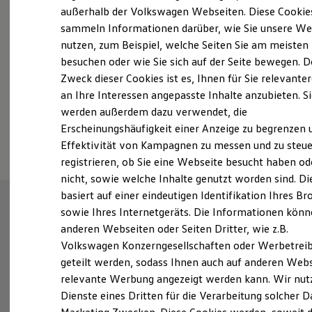
Elektrofahrzeugkonzepte
außerhalb der Volkswagen Webseiten. Diese Cookie
ID. EVERY1
sammeln Informationen darüber, wie Sie unsere We
Reichweite
nutzen, zum Beispiel, welche Seiten Sie am meisten
Fahrzeugangebot anfordern
Reichweite der ID. Modelle
Reichweite im Winter
besuchen oder wie Sie sich auf der Seite bewegen. D
Rekuperation
Zweck dieser Cookies ist es, Ihnen für Sie relevante
Laden
an Ihre Interessen angepasste Inhalte anzubieten. S
Laden unterwegs
Laden Zuhause
werden außerdem dazu verwendet, die
Ladestationen finden
Serviceanfrage stellen
Erscheinungshäufigkeit einer Anzeige zu begrenzen 
Ladezeitensimulator
Effektivität von Kampagnen zu messen und zu steue
Batterie
Sicherheit
registrieren, ob Sie eine Webseite besucht haben od
Garantie und Lebensdauer
nicht, sowie welche Inhalte genutzt worden sind. Di
Nachhaltigkeit
basiert auf einer eindeutigen Identifikation Ihres B
Technologie
Kosten und Kauf
sowie Ihres Internetgeräts. Die Informationen kön
Verbrauchskosten
anderen Webseiten oder Seiten Dritter, wie z.B.
Kaufoptionen
Volkswagen Konzerngesellschaften oder Werbetrei
E-Auto-Förderung
Software und Konnektivität
geteilt werden, sodass Ihnen auch auf anderen Web
Die ID. Software 6
relevante Werbung angezeigt werden kann. Wir nut
ID. Software Versionen und Updates
Dienste eines Dritten für die Verarbeitung solcher D
Digitale Extras
Schnittstellen zu Ihrem ID.