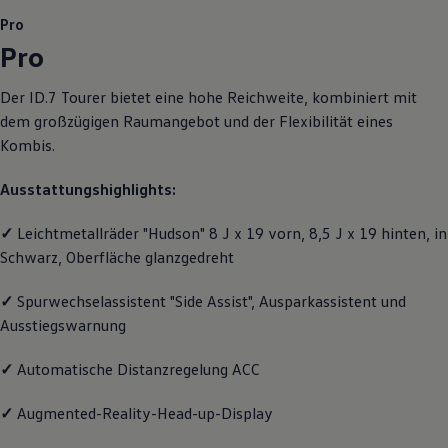
Motorenöl und Flüssigkeiten
Pro
Räder und Reifen
Pro
Pannen- und Unfallhilfe
Economy Service
Volkswagen Teile
Der
ID.7 Tourer
bietet eine hohe Reichweite, kombiniert mit
Zubehör
dem großzügigen Raumangebot und der Flexibilität eines
Modellspezifisches Zubehör
Schutz und Pflege
Kombis.
Transport
Entertainment und Elektronik
Ausstattungshighlights:
Individualisieren
Wallbox und Ladekabel
Digitale Extras
✓
Leichtmetallräder "Hudson" 8 J x 19 vorn, 8,5 J x 19 hinten, in
Dienste für Ihr Modell finden
Schwarz, Oberfläche glanzgedreht
Volkswagen Apps, Login und Shop
Handy und Fahrzeug verbinden
✓
Spurwechselassistent "Side Assist", Ausparkassistent und
Updates für Software, Karten und Radio
Über Ihr Auto
Ausstiegswarnung
Vorgängermodelle
Kundeninformationen
✓
Automatische Distanzregelung ACC
Volkswagen Kundenbetreuung
Warn- und Kontrollleuchten
Assistenzsysteme
✓
Augmented-Reality-Head-up-Display
Digitale Betriebsanleitung
Live Beratung