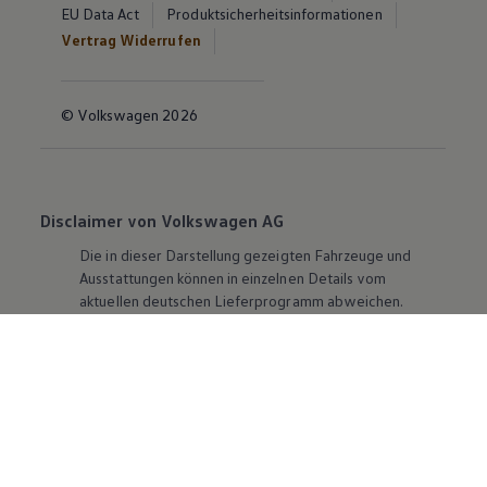
EU Data Act
Produktsicherheitsinformationen
Vertrag Widerrufen
© Volkswagen 2026
Disclaimer von Volkswagen AG
Die in dieser Darstellung gezeigten Fahrzeuge und
Ausstattungen können in einzelnen Details vom
aktuellen deutschen Lieferprogramm abweichen.
Abgebildet sind teilweise Sonderausstattungen der
Fahrzeuge gegen Mehrpreis.
Bitte beachten Sie auch unseren Konfigurator für eine
Übersicht der aktuell verfügbaren Modelle und
Ausstattungen.
Die angegebenen Verbrauchs- und Emissionswerte
beziehen sich nicht auf ein einzelnes Fahrzeug und sind