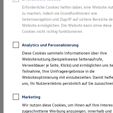
Reifenpakete
Leasing
Erforderliche Cookies helfen dabei, eine Website nu
Leasing-Angebote
zu machen, indem sie Grundfunktionen wie
Der ID.7 Tourer
Gebrauchtwagen Leasing
Seitennavigation und Zugriff auf sichere Bereiche de
Junge Gebrauchtwagen-Leasing
Elektroauto Leasing
Website ermöglichen. Die Website kann ohne diese
Kleinwagen-Leasing
Cookies nicht richtig funktionieren.
Leasing ohne Anzahlung
Finanzierung
Autokredit mit Schlussrate
Analytics und Personalisierung
Versicherungen und Garantien
Kfz-Versicherung
Diese Cookies sammeln Informationen über Ihre
Restschuldversicherungen
Websitenutzung (beispielsweise Seitenaufrufe,
Garantien
Verweildauer je Seite, Klicks) und ermöglichen uns b
Wartungsverträge
(
Impressum & Rechtliches
)
Geschäftskunden
Teilnahme, Ihre Umfrageergebnisse in die
Professional Class bei Volkswagen
Websiteoptimierung mit einzubeziehen. Damit helfe
Großkunden
uns, Ihr Nutzererlebnis persönlich auf Sie zuzuschne
Behörden
Direktkunden
Sonderfahrzeuge
Marketing
Anpfiff zum Gewinn
Probefahrt vereinbaren
Elektromobilität
Wir nutzen diese Cookies, um Ihnen auf Ihre Intere
Elektroautos
zugeschnittene Werbung anzuzeigen, innerhalb und
ID. Tutorials