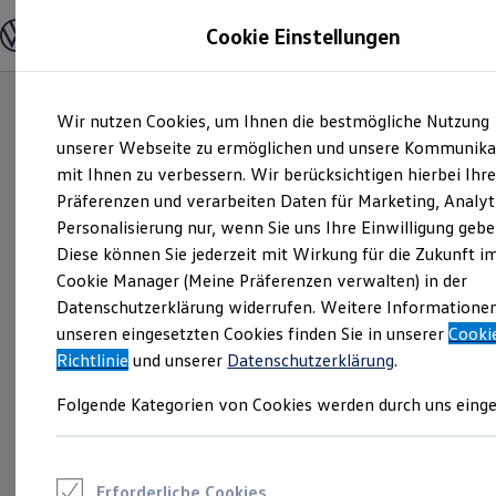
Modelle und Konfigurator
Cookie Einstellungen
Konfigurator
Modelle vergleichen
Konfiguration laden
Zum
Zum
Autosuche
Wir nutzen Cookies, um Ihnen die bestmögliche Nutzung
Hauptinhalt
Footer
Elektroautos
springen
springen
unserer Webseite zu ermöglichen und unsere Kommunika
ENERGY Sondermodelle
Nutzfahrzeuge
mit Ihnen zu verbessern. Wir berücksichtigen hierbei Ihr
SUV und CUV
Präferenzen und verarbeiten Daten für Marketing, Analyt
Familienautos
Personalisierung nur, wenn Sie uns Ihre Einwilligung gebe
Kombis
Kompaktwagen
Diese können Sie jederzeit mit Wirkung für die Zukunft i
Sportwagen
Cookie Manager (Meine Präferenzen verwalten) in der
Schnell verfügbare Fahrzeuge
Angebote und Produkte
Datenschutzerklärung widerrufen. Weitere Informatione
Aktuelle Angebote
unseren eingesetzten Cookies finden Sie in unserer
Cooki
E-Auto-Förderung
Richtlinie
und unserer
Datenschutzerklärung
.
Volkswagen Marktplatz
Die ENERGY Sondermodelle
Folgende Kategorien von Cookies werden durch uns einge
Junge Gebrauchtwagen und Gebrauchtwagen
Volkswagen Zertifizierte Gebrauchtwagen
Elektromobilität bei Gebrauchtwagen
Zubehör- und Serviceangebote
Saisonangebote
Erforderliche Cookies