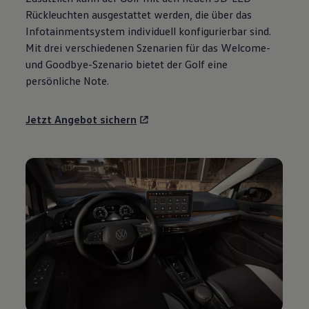
Motorenöl und Flüssigkeiten
Rückleuchten ausgestattet werden, die über das
Räder und Reifen
Infotainmentsystem individuell konfigurierbar sind.
Pannen- und Unfallhilfe
Mit drei verschiedenen Szenarien für das Welcome-
Economy Service
Volkswagen Teile
und Goodbye-Szenario bietet der
Golf
eine
Zubehör
persönliche Note.
Modellspezifisches Zubehör
Schutz und Pflege
Transport
Jetzt Angebot sichern
Entertainment und Elektronik
Individualisieren
Wallbox und Ladekabel
Digitale Extras
Dienste für Ihr Modell finden
Volkswagen Apps, Login und Shop
Handy und Fahrzeug verbinden
Updates für Software, Karten und Radio
Über Ihr Auto
Vorgängermodelle
Kundeninformationen
Volkswagen Kundenbetreuung
Warn- und Kontrollleuchten
Assistenzsysteme
Digitale Betriebsanleitung
Live Beratung