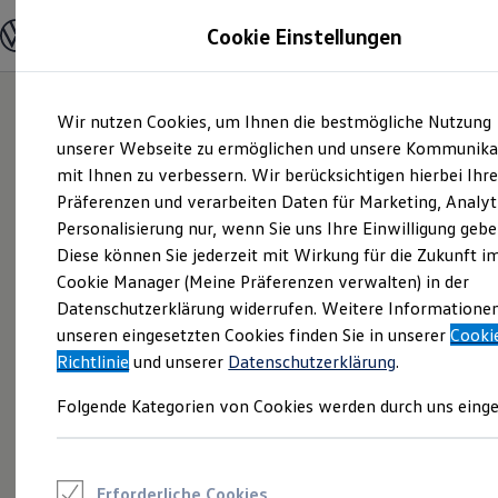
Modelle und Konfigurator
Cookie Einstellungen
Konfigurator
Modelle vergleichen
Konfiguration laden
Zum
Zum
Autosuche
Wir nutzen Cookies, um Ihnen die bestmögliche Nutzung
Hauptinhalt
Footer
Elektroautos
springen
springen
unserer Webseite zu ermöglichen und unsere Kommunika
ENERGY Sondermodelle
Nutzfahrzeuge
mit Ihnen zu verbessern. Wir berücksichtigen hierbei Ihr
SUV und CUV
Präferenzen und verarbeiten Daten für Marketing, Analyt
Familienautos
Personalisierung nur, wenn Sie uns Ihre Einwilligung gebe
Kombis
Kompaktwagen
Diese können Sie jederzeit mit Wirkung für die Zukunft i
Sportwagen
Cookie Manager (Meine Präferenzen verwalten) in der
Schnell verfügbare Fahrzeuge
Angebote und Produkte
Datenschutzerklärung widerrufen. Weitere Informatione
Aktuelle Angebote
unseren eingesetzten Cookies finden Sie in unserer
Cooki
E-Auto-Förderung
Richtlinie
und unserer
Datenschutzerklärung
.
Volkswagen Marktplatz
Die ENERGY Sondermodelle
Folgende Kategorien von Cookies werden durch uns einge
Junge Gebrauchtwagen und Gebrauchtwagen
Volkswagen Zertifizierte Gebrauchtwagen
Elektromobilität bei Gebrauchtwagen
Zubehör- und Serviceangebote
Saisonangebote
Erforderliche Cookies