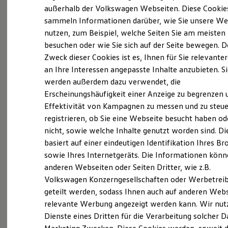
Probefahrt vereinbaren
Elektrofahrzeugkonzepte
außerhalb der Volkswagen Webseiten. Diese Cookie
ID. EVERY1
sammeln Informationen darüber, wie Sie unsere We
Reichweite
nutzen, zum Beispiel, welche Seiten Sie am meisten
Reichweite der ID. Modelle
Reichweite im Winter
besuchen oder wie Sie sich auf der Seite bewegen. D
Rekuperation
Zweck dieser Cookies ist es, Ihnen für Sie relevante
Fahrzeugangebot anfordern
Laden
an Ihre Interessen angepasste Inhalte anzubieten. S
Laden unterwegs
Laden Zuhause
werden außerdem dazu verwendet, die
Ladestationen finden
Erscheinungshäufigkeit einer Anzeige zu begrenzen 
Ladezeitensimulator
Effektivität von Kampagnen zu messen und zu steue
Batterie
Serviceanfrage stellen
Sicherheit
registrieren, ob Sie eine Webseite besucht haben od
Garantie und Lebensdauer
nicht, sowie welche Inhalte genutzt worden sind. Di
Nachhaltigkeit
basiert auf einer eindeutigen Identifikation Ihres B
Technologie
Kosten und Kauf
sowie Ihres Internetgeräts. Die Informationen kön
Details des Golf
Verbrauchskosten
anderen Webseiten oder Seiten Dritter, wie z.B.
Kaufoptionen
Volkswagen Konzerngesellschaften oder Werbetrei
E-Auto-Förderung
Software und Konnektivität
geteilt werden, sodass Ihnen auch auf anderen Web
Die ID. Software 6
relevante Werbung angezeigt werden kann. Wir nut
ID. Software Versionen und Updates
Dienste eines Dritten für die Verarbeitung solcher D
Digitale Extras
Schnittstellen zu Ihrem ID.