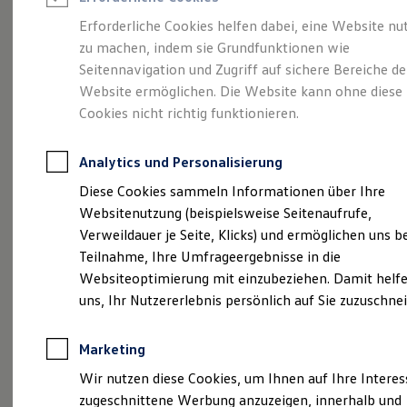
Reifenpakete
Leasing
Erforderliche Cookies helfen dabei, eine Website nu
Leasing-Angebote
zu machen, indem sie Grundfunktionen wie
Eine Klasse für sich.
Gebrauchtwagen Leasing
Seitennavigation und Zugriff auf sichere Bereiche de
Junge Gebrauchtwagen-Leasing
Elektroauto Leasing
Website ermöglichen. Die Website kann ohne diese
Der Golf.
Kleinwagen-Leasing
Cookies nicht richtig funktionieren.
Leasing ohne Anzahlung
Finanzierung
Autokredit mit Schlussrate
Analytics und Personalisierung
Versicherungen und Garantien
Kfz-Versicherung
Diese Cookies sammeln Informationen über Ihre
Restschuldversicherungen
Websitenutzung (beispielsweise Seitenaufrufe,
Garantien
Verweildauer je Seite, Klicks) und ermöglichen uns b
Wartungsverträge
Geschäftskunden
Teilnahme, Ihre Umfrageergebnisse in die
Professional Class bei Volkswagen
Websiteoptimierung mit einzubeziehen. Damit helfe
Großkunden
(
Impressum & Rechtliches
)
uns, Ihr Nutzererlebnis persönlich auf Sie zuzuschne
Behörden
Direktkunden
Sonderfahrzeuge
Marketing
Anpfiff zum Gewinn
Elektromobilität
Wir nutzen diese Cookies, um Ihnen auf Ihre Intere
Elektroautos
zugeschnittene Werbung anzuzeigen, innerhalb und
ID. Tutorials