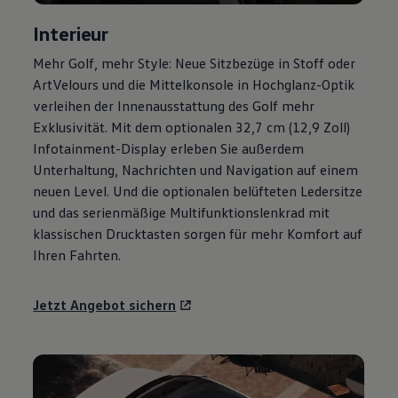
Magazin
Interieur
Lifestyle
Transport
Mehr
Golf
, mehr Style: Neue Sitzbezüge in Stoff oder
Familie
Elektromobilität
ArtVelours und die Mittelkonsole in Hochglanz-Optik
Volkswagen R
verleihen der Innenausstattung des
Golf
mehr
Pannen- und Unfallhilfe
Exklusivität. Mit dem optionalen 32,7 cm (12,9 Zoll)
Volkswagen Kundenbetreuung
Infotainment-Display erleben Sie außerdem
Unterhaltung, Nachrichten und Navigation auf einem
neuen Level. Und die optionalen belüfteten Ledersitze
und das serienmäßige Multifunktionslenkrad mit
klassischen Drucktasten sorgen für mehr Komfort auf
Ihren Fahrten.
Jetzt Angebot sichern