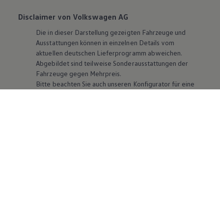
Disclaimer von Volkswagen AG
Die in dieser Darstellung gezeigten Fahrzeuge und
Ausstattungen können in einzelnen Details vom
aktuellen deutschen Lieferprogramm abweichen.
Abgebildet sind teilweise Sonderausstattungen der
Fahrzeuge gegen Mehrpreis.
Bitte beachten Sie auch unseren Konfigurator für eine
Übersicht der aktuell verfügbaren Modelle und
Ausstattungen.
Die angegebenen Verbrauchs- und Emissionswerte
beziehen sich nicht auf ein einzelnes Fahrzeug und sind
nicht Bestandteil des Angebots, sondern dienen allein
Vergleichszwecken zwischen den verschiedenen
Fahrzeugtypen. Zusatzausstattungen und
Zubehör
(Anbauteile, Reifenformat usw.) können relevante
Fahrzeugparameter, wie
z. B.
Gewicht, Rollwiderstand
und Aerodynamik verändern und neben Witterungs-
und Verkehrsbedingungen sowie dem individuellen
Fahrverhalten den Kraftstoffverbrauch, den