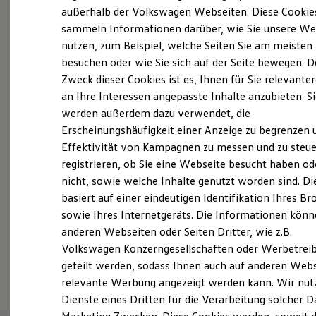
Elektrofahrzeugkonzepte
außerhalb der Volkswagen Webseiten. Diese Cookie
Probefahrt vereinbaren
ID. EVERY1
sammeln Informationen darüber, wie Sie unsere We
Reichweite
nutzen, zum Beispiel, welche Seiten Sie am meisten
Reichweite der ID. Modelle
Reichweite im Winter
besuchen oder wie Sie sich auf der Seite bewegen. D
Rekuperation
Zweck dieser Cookies ist es, Ihnen für Sie relevante
Laden
an Ihre Interessen angepasste Inhalte anzubieten. S
Fahrzeugangebot anfordern
Laden unterwegs
Laden Zuhause
werden außerdem dazu verwendet, die
Ladestationen finden
Erscheinungshäufigkeit einer Anzeige zu begrenzen 
Ladezeitensimulator
Effektivität von Kampagnen zu messen und zu steue
Batterie
Sicherheit
registrieren, ob Sie eine Webseite besucht haben od
Garantie und Lebensdauer
Servicetermin buchen
nicht, sowie welche Inhalte genutzt worden sind. Di
Nachhaltigkeit
basiert auf einer eindeutigen Identifikation Ihres B
Technologie
Kosten und Kauf
sowie Ihres Internetgeräts. Die Informationen kön
Verbrauchskosten
anderen Webseiten oder Seiten Dritter, wie z.B.
Kaufoptionen
Volkswagen Konzerngesellschaften oder Werbetrei
E-Auto-Förderung
Serviceanfrage stellen
Software und Konnektivität
geteilt werden, sodass Ihnen auch auf anderen Web
Die ID. Software 6
relevante Werbung angezeigt werden kann. Wir nut
ID. Software Versionen und Updates
Dienste eines Dritten für die Verarbeitung solcher D
Digitale Extras
Schnittstellen zu Ihrem ID.