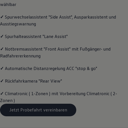
wählbar
Magazin
Lifestyle
Transport
✓
Spurwechselassistent "Side Assist", Ausparkassistent und
Familie
Ausstiegswarnung
Elektromobilität
Volkswagen R
Pannen- und Unfallhilfe
✓
Spurhalteassistent "Lane Assist"
Volkswagen Kundenbetreuung
✓
Notbremsassistent "Front Assist" mit Fußgänger- und
Radfahrererkennung
✓
Automatische Distanzregelung ACC "stop & go"
✓
Rückfahrkamera "Rear View"
✓
Climatronic ( 1-Zonen ) mit Vorbereitung Climatronic ( 2-
Zonen )
Jetzt Probefahrt vereinbaren