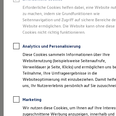
Reifenpakete
Leasing
Erforderliche Cookies helfen dabei, eine Website nu
Leasing-Angebote
zu machen, indem sie Grundfunktionen wie
Eleganzschön
Gebrauchtwagen Leasing
Seitennavigation und Zugriff auf sichere Bereiche de
Junge Gebrauchtwagen-Leasing
Elektroauto Leasing
Website ermöglichen. Die Website kann ohne diese
großartig.
Der Passat.
Kleinwagen-Leasing
Cookies nicht richtig funktionieren.
Leasing ohne Anzahlung
Finanzierung
Autokredit mit Schlussrate
Analytics und Personalisierung
Versicherungen und Garantien
Kfz-Versicherung
Diese Cookies sammeln Informationen über Ihre
Restschuldversicherungen
Websitenutzung (beispielsweise Seitenaufrufe,
Garantien
Verweildauer je Seite, Klicks) und ermöglichen uns b
Wartungsverträge
Geschäftskunden
Teilnahme, Ihre Umfrageergebnisse in die
Professional Class bei Volkswagen
Websiteoptimierung mit einzubeziehen. Damit helfe
Großkunden
uns, Ihr Nutzererlebnis persönlich auf Sie zuzuschne
Behörden
(
Impressum & Rechtliches
)
Direktkunden
Sonderfahrzeuge
Marketing
Anpfiff zum Gewinn
Elektromobilität
Wir nutzen diese Cookies, um Ihnen auf Ihre Intere
Elektroautos
zugeschnittene Werbung anzuzeigen, innerhalb und
ID. Tutorials