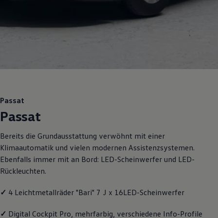
Motorenöl und Flüssigkeiten
Räder und Reifen
Pannen- und Unfallhilfe
Economy Service
Volkswagen Teile
Zubehör
Modellspezifisches Zubehör
Schutz und Pflege
Transport
Entertainment und Elektronik
Individualisieren
Passat
Wallbox und Ladekabel
Passat
Digitale Extras
Dienste für Ihr Modell finden
Volkswagen Apps, Login und Shop
Bereits die Grundausstattung verwöhnt mit einer
Handy und Fahrzeug verbinden
Klimaautomatik und vielen modernen Assistenzsystemen.
Updates für Software, Karten und Radio
Über Ihr Auto
Ebenfalls immer mit an Bord: LED-Scheinwerfer und LED-
Vorgängermodelle
Rückleuchten.
Kundeninformationen
Volkswagen Kundenbetreuung
Warn- und Kontrollleuchten
✓
4 Leichtmetallräder "Bari" 7 J x 16LED-Scheinwerfer
Assistenzsysteme
Digitale Betriebsanleitung
✓
Digital Cockpit Pro, mehrfarbig, verschiedene Info-Profile
Live Beratung