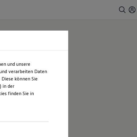
hen und unsere
 und verarbeiten Daten
. Diese können Sie
 in der
es finden Sie in