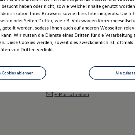
 besucht haben oder nicht, sowie welche Inhalte genutzt worden s
 Identifikation Ihres Browsers sowie Ihres Internetgeräts. Die 
iten oder Seiten Dritter, wie z.B. Volkswagen Konzerngesellsch
 geteilt werden, sodass Ihnen auch auf anderen Webseiten rel
kann. Wir nutzen die Dienste eines Dritten für die Verarbeitung 
. Diese Cookies werden, soweit dies zweckdienlich ist, oftmals
täten von Dritten verlinkt.
Zentrale Geschäftsführung
Zentrale
e Cookies ablehnen
Alle zulass
04202 8840-0
E-Mail schreiben