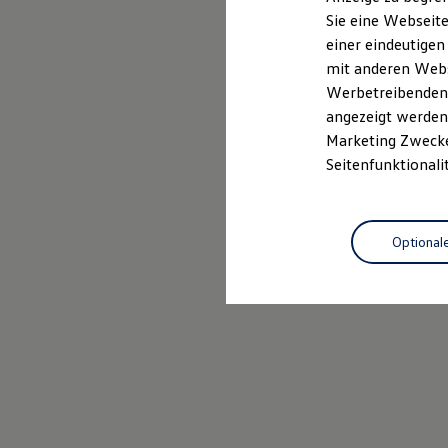
Elektrofahrzeugkonzepte
Sie eine Webseite
ID. EVERY1
einer eindeutigen
Reichweite
Reichweite der ID. Modelle
mit anderen Webse
Reichweite im Winter
Werbetreibenden,
Rekuperation
angezeigt werden 
Laden
Laden unterwegs
Marketing Zwecken
Laden Zuhause
Seitenfunktionali
Ladestationen finden
Ladezeitensimulator
Batterie
Sicherheit
Optional
Garantie und Lebensdauer
Nachhaltigkeit
Technologie
Kosten und Kauf
Verbrauchskosten
Kaufoptionen
E-Auto-Förderung
Software und Konnektivität
Die ID. Software 6
ID. Software Versionen und Updates
Digitale Extras
Schnittstellen zu Ihrem ID.