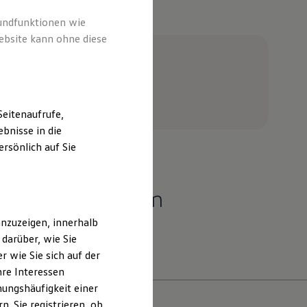
e
rundfunktionen wie
ebsite kann ohne diese
eitenaufrufe,
bnisse in die
rsönlich auf Sie
dt + Koch Achim
nzuzeigen, innerhalb
darüber, wie Sie
 wie Sie sich auf der
hre Interessen
ungshäufigkeit einer
. Sie registrieren, ob