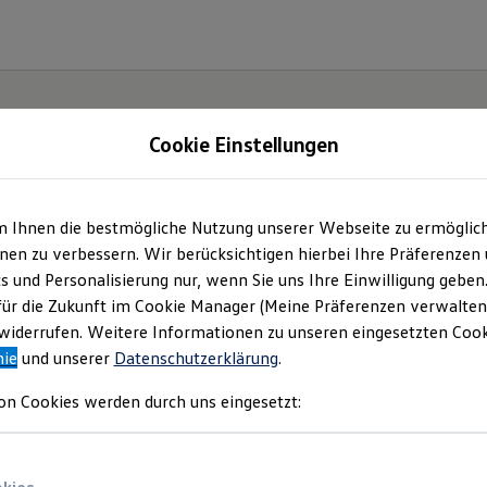
Cookie Einstellungen
gebote und mehr
m Ihnen die bestmögliche Nutzung unserer Webseite zu ermöglic
en zu verbessern. Wir berücksichtigen hierbei Ihre Präferenzen
chmidt + Koch GmbH
(
Impressum & Rechtliches
)
cs und Personalisierung nur, wenn Sie uns Ihre Einwilligung geben
für die Zukunft im Cookie Manager (Meine Präferenzen verwalten)
iderrufen. Weitere Informationen zu unseren eingesetzten Cooki
nie
und unserer
Datenschutzerklärung
.
e aktuellen Angebote
on Cookies werden durch uns eingesetzt: