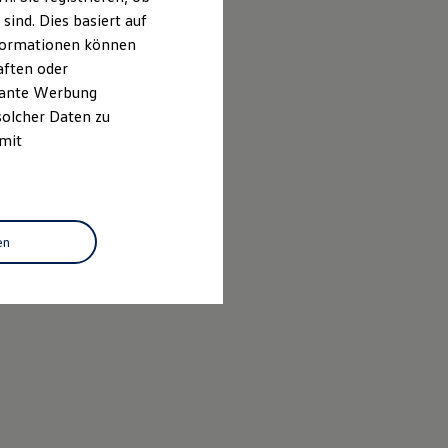
ind. Dies basiert auf
Informationen können
aften oder
evante Werbung
solcher Daten zu
 mit
en