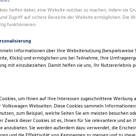
okies
Ihre
nächsten Schritt
kies helfen dabei, eine Website nutzbar zu machen, indem sie G
und Zugriff auf sichere Bereiche der Website ermöglichen. Die W
tig funktionieren.
rsonalisierung
Serviceanfrage stellen
mmeln Informationen über Ihre Websitenutzung (beispielsweise S
eite, Klicks) und ermöglichen uns bei Teilnahme, Ihre Umfrageerge
g mit einzubeziehen. Damit helfen sie uns, Ihr Nutzererlebnis pe
rtner
bei Autohaus Uesen Schmi
Cookies, um Ihnen auf Ihre Interessen zugeschnittene Werbung a
E-Mail schreiben
+49 4202 88400
r Volkswagen Webseiten. Diese Cookies sammeln Informationen 
utzen, zum Beispiel, welche Seiten Sie am meisten besuchen oder
Zubehör
r Zweck dieser Cookies ist es, Ihnen für Sie relevantere und an I
e anzubieten. Sie werden außerdem dazu verwendet, die Erschein
zen und die Effektivität von Kampagnen zu messen und zu steuern