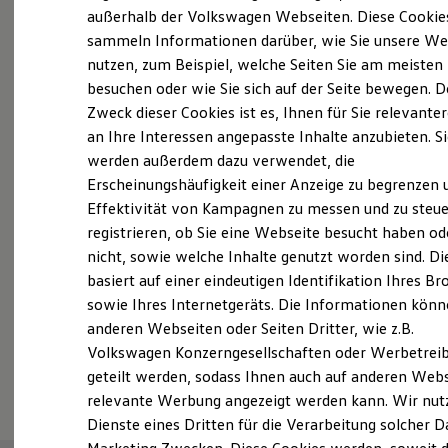
Elektrofahrzeugkonzepte
außerhalb der Volkswagen Webseiten. Diese Cookie
Probefahrt vereinbaren
ID. EVERY1
sammeln Informationen darüber, wie Sie unsere We
Reichweite
nutzen, zum Beispiel, welche Seiten Sie am meisten
Reichweite der ID. Modelle
Reichweite im Winter
besuchen oder wie Sie sich auf der Seite bewegen. D
Rekuperation
Zweck dieser Cookies ist es, Ihnen für Sie relevante
Laden
an Ihre Interessen angepasste Inhalte anzubieten. S
Fahrzeugangebot anfordern
Laden unterwegs
Laden Zuhause
werden außerdem dazu verwendet, die
Ladestationen finden
Erscheinungshäufigkeit einer Anzeige zu begrenzen 
Ladezeitensimulator
Effektivität von Kampagnen zu messen und zu steue
Batterie
Sicherheit
registrieren, ob Sie eine Webseite besucht haben od
Garantie und Lebensdauer
Servicetermin buchen
nicht, sowie welche Inhalte genutzt worden sind. Di
Nachhaltigkeit
basiert auf einer eindeutigen Identifikation Ihres B
Technologie
Kosten und Kauf
sowie Ihres Internetgeräts. Die Informationen kön
Verbrauchskosten
anderen Webseiten oder Seiten Dritter, wie z.B.
Kaufoptionen
Volkswagen Konzerngesellschaften oder Werbetrei
E-Auto-Förderung
Serviceanfrage stellen
Software und Konnektivität
geteilt werden, sodass Ihnen auch auf anderen Web
Die ID. Software 6
relevante Werbung angezeigt werden kann. Wir nut
ID. Software Versionen und Updates
Dienste eines Dritten für die Verarbeitung solcher D
Digitale Extras
Schnittstellen zu Ihrem ID.