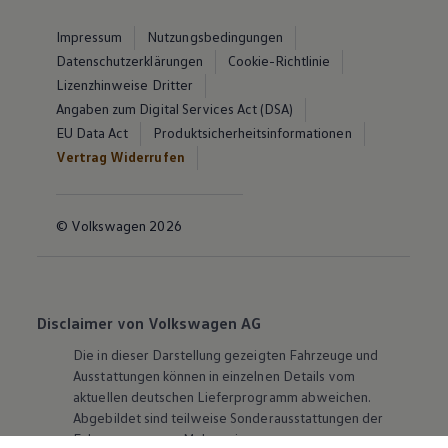
Impressum
Nutzungsbedingungen
Datenschutzerklärungen
Cookie-Richtlinie
Lizenzhinweise Dritter
Angaben zum Digital Services Act (DSA)
EU Data Act
Produktsicherheitsinformationen
Vertrag Widerrufen
© Volkswagen 2026
Disclaimer von Volkswagen AG
Die in dieser Darstellung gezeigten Fahrzeuge und
Ausstattungen können in einzelnen Details vom
aktuellen deutschen Lieferprogramm abweichen.
Abgebildet sind teilweise Sonderausstattungen der
Fahrzeuge gegen Mehrpreis.