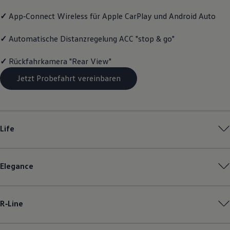
Magazin
✓
App‑Connect
Wireless für Apple
CarPlay
und
Android
Auto
Lifestyle
Transport
Familie
✓
Automatische Distanzregelung ACC "stop & go"
Elektromobilität
Volkswagen R
✓
Rückfahrkamera "Rear View"
Pannen- und Unfallhilfe
Volkswagen Kundenbetreuung
Jetzt Probefahrt vereinbaren
Life
Elegance
R‑Line