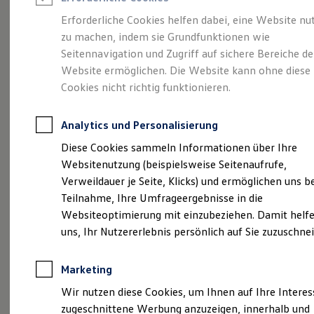
Reifenpakete
Leasing
Erforderliche Cookies helfen dabei, eine Website nu
Leasing-Angebote
zu machen, indem sie Grundfunktionen wie
Abenteuer Leben.
Der
Gebrauchtwagen Leasing
Seitennavigation und Zugriff auf sichere Bereiche de
Junge Gebrauchtwagen-Leasing
Elektroauto Leasing
Website ermöglichen. Die Website kann ohne diese
Tiguan.
Kleinwagen-Leasing
Cookies nicht richtig funktionieren.
Leasing ohne Anzahlung
Finanzierung
Autokredit mit Schlussrate
Analytics und Personalisierung
Versicherungen und Garantien
Kfz-Versicherung
Diese Cookies sammeln Informationen über Ihre
Restschuldversicherungen
Websitenutzung (beispielsweise Seitenaufrufe,
Garantien
Verweildauer je Seite, Klicks) und ermöglichen uns b
Wartungsverträge
Geschäftskunden
Teilnahme, Ihre Umfrageergebnisse in die
Professional Class bei Volkswagen
Websiteoptimierung mit einzubeziehen. Damit helfe
Großkunden
uns, Ihr Nutzererlebnis persönlich auf Sie zuzuschne
Behörden
(
Impressum & Rechtliches
)
Direktkunden
Sonderfahrzeuge
Marketing
Anpfiff zum Gewinn
Elektromobilität
Wir nutzen diese Cookies, um Ihnen auf Ihre Intere
Elektroautos
zugeschnittene Werbung anzuzeigen, innerhalb und
ID. Tutorials