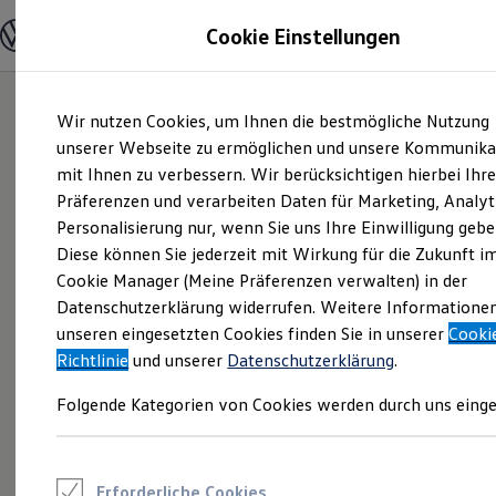
Modelle und Konfigurator
Cookie Einstellungen
Konfigurator
Modelle vergleichen
Konfiguration laden
Zum
Zum
Autosuche
Wir nutzen Cookies, um Ihnen die bestmögliche Nutzung
Hauptinhalt
Footer
Elektroautos
springen
springen
unserer Webseite zu ermöglichen und unsere Kommunika
ENERGY Sondermodelle
Nutzfahrzeuge
mit Ihnen zu verbessern. Wir berücksichtigen hierbei Ihr
SUV und CUV
Präferenzen und verarbeiten Daten für Marketing, Analyt
Familienautos
Personalisierung nur, wenn Sie uns Ihre Einwilligung gebe
Kombis
Kompaktwagen
Diese können Sie jederzeit mit Wirkung für die Zukunft i
Sportwagen
Cookie Manager (Meine Präferenzen verwalten) in der
Schnell verfügbare Fahrzeuge
Angebote und Produkte
Datenschutzerklärung widerrufen. Weitere Informatione
Aktuelle Angebote
unseren eingesetzten Cookies finden Sie in unserer
Cooki
E-Auto-Förderung
Richtlinie
und unserer
Datenschutzerklärung
.
Volkswagen Marktplatz
Die ENERGY Sondermodelle
Folgende Kategorien von Cookies werden durch uns einge
Junge Gebrauchtwagen und Gebrauchtwagen
Volkswagen Zertifizierte Gebrauchtwagen
Elektromobilität bei Gebrauchtwagen
Zubehör- und Serviceangebote
Saisonangebote
Erforderliche Cookies