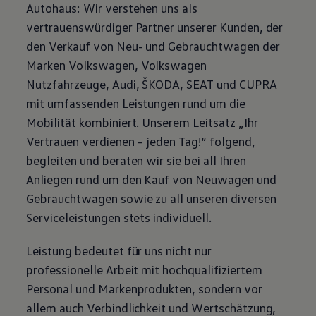
Autohaus: Wir verstehen uns als
Motorenöl und Flüssigkeiten
Räder und Reifen
vertrauenswürdiger Partner unserer Kunden, der
Pannen- und Unfallhilfe
den Verkauf von Neu- und
Gebrauchtwagen
der
Economy Service
Volkswagen Teile
Marken
Volkswagen
,
Volkswagen
Zubehör
Nutzfahrzeuge, Audi, ŠKODA, SEAT und CUPRA
Modellspezifisches Zubehör
Schutz und Pflege
mit umfassenden Leistungen rund um die
Transport
Mobilität kombiniert. Unserem Leitsatz „Ihr
Entertainment und Elektronik
Individualisieren
Vertrauen verdienen – jeden Tag!“ folgend,
Wallbox und Ladekabel
begleiten und beraten wir sie bei all Ihren
Digitale Extras
Dienste für Ihr Modell finden
Anliegen rund um den Kauf von Neuwagen und
Volkswagen Apps, Login und Shop
Gebrauchtwagen
sowie zu all unseren diversen
Handy und Fahrzeug verbinden
Updates für Software, Karten und Radio
Serviceleistungen stets individuell.
Über Ihr Auto
Vorgängermodelle
Leistung bedeutet für uns nicht nur
Kundeninformationen
Volkswagen Kundenbetreuung
professionelle Arbeit mit hochqualifiziertem
Warn- und Kontrollleuchten
Personal und Markenprodukten, sondern vor
Assistenzsysteme
Digitale Betriebsanleitung
allem auch Verbindlichkeit und Wertschätzung,
Live Beratung