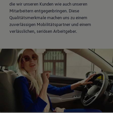
die wir unseren Kunden wie auch unseren
Magazin
Lifestyle
Mitarbeitern entgegenbringen. Diese
Transport
Qualitätsmerkmale machen uns zu einem
Familie
Elektromobilität
zuverlässigen Mobilitätspartner und einem
Volkswagen R
verlässlichen, seriösen Arbeitgeber.
Pannen- und Unfallhilfe
Volkswagen Kundenbetreuung