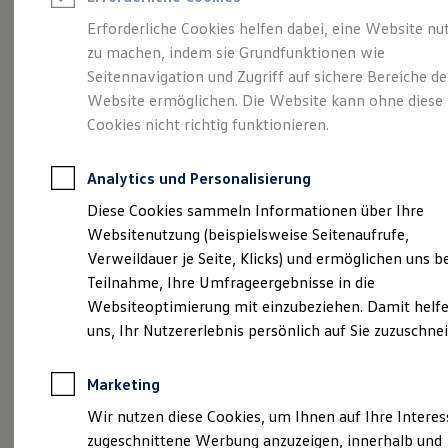
Reifenpakete
Leasing
Erforderliche Cookies helfen dabei, eine Website nu
Leasing-Angebote
zu machen, indem sie Grundfunktionen wie
Ihre Volkswagen
bhg
Gebrauchtwagen Leasing
Seitennavigation und Zugriff auf sichere Bereiche de
Junge Gebrauchtwagen-Leasing
Elektroauto Leasing
Website ermöglichen. Die Website kann ohne diese
Rottweil
Kleinwagen-Leasing
Cookies nicht richtig funktionieren.
Leasing ohne Anzahlung
Finanzierung
Autokredit mit Schlussrate
Analytics und Personalisierung
Versicherungen und Garantien
Kfz-Versicherung
Diese Cookies sammeln Informationen über Ihre
Restschuldversicherungen
Websitenutzung (beispielsweise Seitenaufrufe,
Garantien
Verweildauer je Seite, Klicks) und ermöglichen uns b
Wartungsverträge
Geschäftskunden
Teilnahme, Ihre Umfrageergebnisse in die
Professional Class bei Volkswagen
Websiteoptimierung mit einzubeziehen. Damit helfe
Großkunden
uns, Ihr Nutzererlebnis persönlich auf Sie zuzuschne
Behörden
Direktkunden
Sonderfahrzeuge
Marketing
Anpfiff zum Gewinn
Elektromobilität
Wir nutzen diese Cookies, um Ihnen auf Ihre Intere
Elektroautos
zugeschnittene Werbung anzuzeigen, innerhalb und
ID. Tutorials