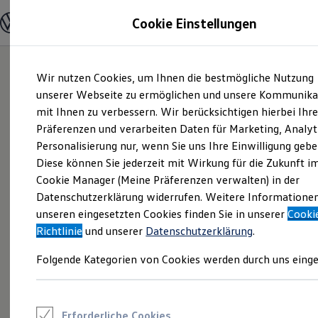
Modelle und Konfigurator
Cookie Einstellungen
Konfigurator
Modelle vergleichen
Konfiguration laden
Zum
Zum
Autosuche
Wir nutzen Cookies, um Ihnen die bestmögliche Nutzung
Hauptinhalt
Footer
Elektroautos
springen
springen
unserer Webseite zu ermöglichen und unsere Kommunika
ENERGY Sondermodelle
Nutzfahrzeuge
mit Ihnen zu verbessern. Wir berücksichtigen hierbei Ihr
SUV und CUV
Präferenzen und verarbeiten Daten für Marketing, Analyt
Familienautos
Personalisierung nur, wenn Sie uns Ihre Einwilligung gebe
Kombis
Kompaktwagen
Diese können Sie jederzeit mit Wirkung für die Zukunft i
Sportwagen
Cookie Manager (Meine Präferenzen verwalten) in der
Schnell verfügbare Fahrzeuge
Angebote und Produkte
Datenschutzerklärung widerrufen. Weitere Informatione
Aktuelle Angebote
unseren eingesetzten Cookies finden Sie in unserer
Cooki
E-Auto-Förderung
Richtlinie
und unserer
Datenschutzerklärung
.
Volkswagen Marktplatz
Die ENERGY Sondermodelle
Folgende Kategorien von Cookies werden durch uns einge
Junge Gebrauchtwagen und Gebrauchtwagen
Volkswagen Zertifizierte Gebrauchtwagen
Elektromobilität bei Gebrauchtwagen
Zubehör- und Serviceangebote
Saisonangebote
Erforderliche Cookies