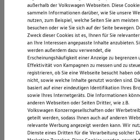
Elektrofahrzeugkonzepte
außerhalb der Volkswagen Webseiten. Diese Cookie
ID. EVERY1
sammeln Informationen darüber, wie Sie unsere We
Reichweite
nutzen, zum Beispiel, welche Seiten Sie am meisten
Reichweite der ID. Modelle
Reichweite im Winter
besuchen oder wie Sie sich auf der Seite bewegen. D
Rekuperation
Zweck dieser Cookies ist es, Ihnen für Sie relevante
Laden
an Ihre Interessen angepasste Inhalte anzubieten. S
Laden unterwegs
Laden Zuhause
werden außerdem dazu verwendet, die
(
Impressum & Rechtliches
)
Ladestationen finden
Erscheinungshäufigkeit einer Anzeige zu begrenzen 
Ladezeitensimulator
Effektivität von Kampagnen zu messen und zu steue
Batterie
Ihr Partner für Neuwagen
Sicherheit
registrieren, ob Sie eine Webseite besucht haben od
und
Gebrauchtwagen
in der
Garantie und Lebensdauer
nicht, sowie welche Inhalte genutzt worden sind. Di
Nachhaltigkeit
Region
basiert auf einer eindeutigen Identifikation Ihres B
Technologie
Kosten und Kauf
sowie Ihres Internetgeräts. Die Informationen kön
Verbrauchskosten
anderen Webseiten oder Seiten Dritter, wie z.B.
Die bhg Autohandelsgesellschaft mbH mit
Kaufoptionen
Volkswagen Konzerngesellschaften oder Werbetrei
E-Auto-Förderung
Stammsitz in Horb am Neckar wurde 2010
Software und Konnektivität
geteilt werden, sodass Ihnen auch auf anderen Web
gegründet. Als Vertriebspartner der Marken
Die ID. Software 6
relevante Werbung angezeigt werden kann. Wir nut
ID. Software Versionen und Updates
Volkswagen
,
Volkswagen
Nutzfahrzeuge, Audi,
Dienste eines Dritten für die Verarbeitung solcher D
Digitale Extras
ŠKODA, SEAT und CUPRA zählen wir zu den
Schnittstellen zu Ihrem ID.