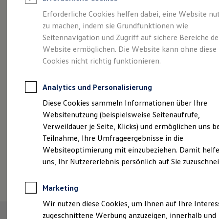
Reifenpakete
Leasing
Erforderliche Cookies helfen dabei, eine Website nu
Leasing-Angebote
zu machen, indem sie Grundfunktionen wie
Abenteuer Leben.
Der
Gebrauchtwagen Leasing
Seitennavigation und Zugriff auf sichere Bereiche de
Junge Gebrauchtwagen-Leasing
Elektroauto Leasing
Website ermöglichen. Die Website kann ohne diese
Tiguan.
Kleinwagen-Leasing
Cookies nicht richtig funktionieren.
Leasing ohne Anzahlung
Finanzierung
Autokredit mit Schlussrate
Analytics und Personalisierung
Versicherungen und Garantien
Kfz-Versicherung
Diese Cookies sammeln Informationen über Ihre
Restschuldversicherungen
Websitenutzung (beispielsweise Seitenaufrufe,
Garantien
Verweildauer je Seite, Klicks) und ermöglichen uns b
Wartungsverträge
Geschäftskunden
Teilnahme, Ihre Umfrageergebnisse in die
Professional Class bei Volkswagen
Websiteoptimierung mit einzubeziehen. Damit helfe
Großkunden
uns, Ihr Nutzererlebnis persönlich auf Sie zuzuschne
Behörden
(
Impressum & Rechtliches
)
Direktkunden
Sonderfahrzeuge
Marketing
Anpfiff zum Gewinn
Elektromobilität
Wir nutzen diese Cookies, um Ihnen auf Ihre Intere
Elektroautos
zugeschnittene Werbung anzuzeigen, innerhalb und
ID. Tutorials