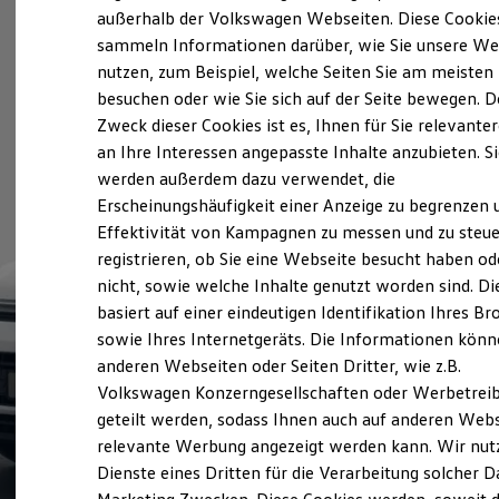
Elektrofahrzeugkonzepte
außerhalb der Volkswagen Webseiten. Diese Cookie
ID. EVERY1
sammeln Informationen darüber, wie Sie unsere We
Reichweite
nutzen, zum Beispiel, welche Seiten Sie am meisten
Reichweite der ID. Modelle
Reichweite im Winter
besuchen oder wie Sie sich auf der Seite bewegen. D
Rekuperation
Zweck dieser Cookies ist es, Ihnen für Sie relevante
Laden
an Ihre Interessen angepasste Inhalte anzubieten. S
Laden unterwegs
Laden Zuhause
werden außerdem dazu verwendet, die
Ladestationen finden
Erscheinungshäufigkeit einer Anzeige zu begrenzen 
Ladezeitensimulator
Effektivität von Kampagnen zu messen und zu steue
Batterie
Sicherheit
registrieren, ob Sie eine Webseite besucht haben od
Garantie und Lebensdauer
nicht, sowie welche Inhalte genutzt worden sind. Di
Nachhaltigkeit
basiert auf einer eindeutigen Identifikation Ihres B
Technologie
Kosten und Kauf
sowie Ihres Internetgeräts. Die Informationen kön
Verbrauchskosten
anderen Webseiten oder Seiten Dritter, wie z.B.
Kaufoptionen
Volkswagen Konzerngesellschaften oder Werbetrei
E-Auto-Förderung
Software und Konnektivität
geteilt werden, sodass Ihnen auch auf anderen Web
Die ID. Software 6
relevante Werbung angezeigt werden kann. Wir nut
ID. Software Versionen und Updates
Dienste eines Dritten für die Verarbeitung solcher D
Digitale Extras
Schnittstellen zu Ihrem ID.