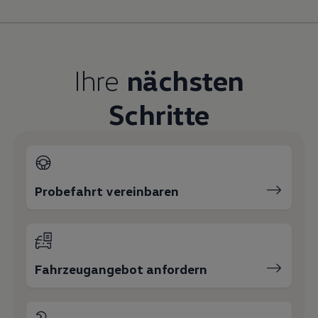
Magazin
Lifestyle
Transport
Familie
Elektromobilität
Ihre
nächsten
Volkswagen R
Pannen- und Unfallhilfe
Volkswagen Kundenbetreuung
Schritte
Probefahrt vereinbaren
Fahrzeugangebot anfordern