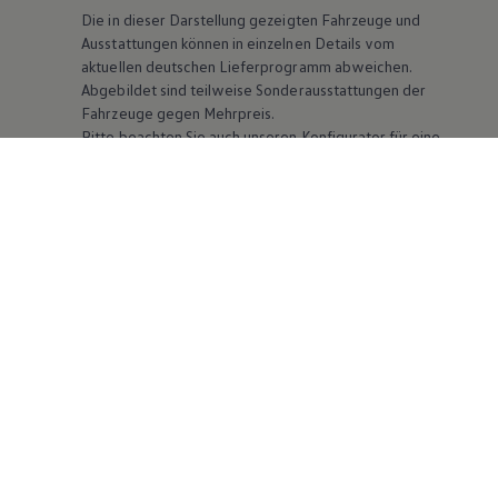
Die in dieser Darstellung gezeigten Fahrzeuge und
Ausstattungen können in einzelnen Details vom
aktuellen deutschen Lieferprogramm abweichen.
Abgebildet sind teilweise Sonderausstattungen der
Fahrzeuge gegen Mehrpreis.
Bitte beachten Sie auch unseren Konfigurator für eine
Übersicht der aktuell verfügbaren Modelle und
Ausstattungen.
Die angegebenen Verbrauchs- und Emissionswerte
beziehen sich nicht auf ein einzelnes Fahrzeug und sind
nicht Bestandteil des Angebots, sondern dienen allein
Vergleichszwecken zwischen den verschiedenen
Fahrzeugtypen. Zusatzausstattungen und
Zubehör
(Anbauteile, Reifenformat usw.) können relevante
Fahrzeugparameter, wie
z. B.
Gewicht, Rollwiderstand
und Aerodynamik verändern und neben Witterungs-
und Verkehrsbedingungen sowie dem individuellen
Fahrverhalten den Kraftstoffverbrauch, den
Stromverbrauch, die CO₂-Emissionen und die
Fahrleistungswerte eines Fahrzeugs beeinflussen.