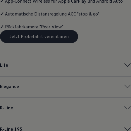
✓
App‑Connect
Wireless für Apple
CarPlay
und
Android
Auto
Motorenöl und Flüssigkeiten
Räder und Reifen
✓
Automatische Distanzregelung ACC "stop & go"
Pannen- und Unfallhilfe
Economy Service
Volkswagen Teile
✓
Rückfahrkamera "Rear View"
Zubehör
Modellspezifisches Zubehör
Jetzt Probefahrt vereinbaren
Schutz und Pflege
Transport
Entertainment und Elektronik
Individualisieren
Wallbox und Ladekabel
Life
Digitale Extras
Dienste für Ihr Modell finden
Volkswagen Apps, Login und Shop
Handy und Fahrzeug verbinden
Elegance
Updates für Software, Karten und Radio
Über Ihr Auto
Vorgängermodelle
Kundeninformationen
R‑Line
Volkswagen Kundenbetreuung
Warn- und Kontrollleuchten
Assistenzsysteme
Digitale Betriebsanleitung
R‑Line
195
Live Beratung