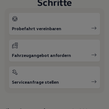
Schritte
Magazin
Lifestyle
Transport
Familie
Elektromobilität
Volkswagen R
Probefahrt vereinbaren
Pannen- und Unfallhilfe
Volkswagen Kundenbetreuung
Fahrzeugangebot anfordern
Serviceanfrage stellen