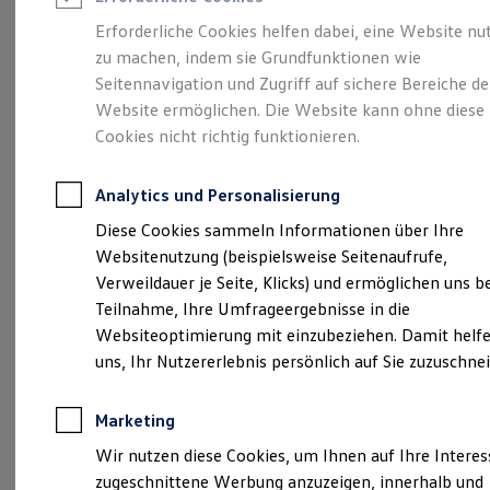
Reifenpakete
Leasing
Erforderliche Cookies helfen dabei, eine Website nu
Leasing-Angebote
zu machen, indem sie Grundfunktionen wie
Mobilität,
so
Gebrauchtwagen Leasing
Seitennavigation und Zugriff auf sichere Bereiche de
Junge Gebrauchtwagen-Leasing
Elektroauto Leasing
Website ermöglichen. Die Website kann ohne diese
individuell wie Sie
Kleinwagen-Leasing
Cookies nicht richtig funktionieren.
Leasing ohne Anzahlung
Finanzierung
Autokredit mit Schlussrate
Analytics und Personalisierung
Versicherungen und Garantien
Kfz-Versicherung
Diese Cookies sammeln Informationen über Ihre
Restschuldversicherungen
Websitenutzung (beispielsweise Seitenaufrufe,
Garantien
Verweildauer je Seite, Klicks) und ermöglichen uns b
Wartungsverträge
Geschäftskunden
Teilnahme, Ihre Umfrageergebnisse in die
Professional Class bei Volkswagen
Websiteoptimierung mit einzubeziehen. Damit helfe
Großkunden
uns, Ihr Nutzererlebnis persönlich auf Sie zuzuschne
Behörden
Direktkunden
Sonderfahrzeuge
Marketing
Anpfiff zum Gewinn
Elektromobilität
Wir nutzen diese Cookies, um Ihnen auf Ihre Intere
Elektroautos
zugeschnittene Werbung anzuzeigen, innerhalb und
ID. Tutorials