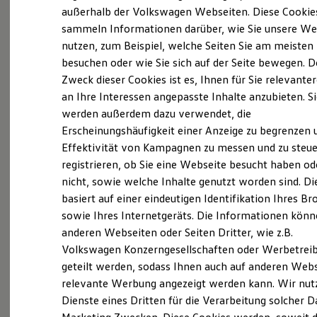
Elektrofahrzeugkonzepte
außerhalb der Volkswagen Webseiten. Diese Cookie
ID. EVERY1
sammeln Informationen darüber, wie Sie unsere We
Reichweite
nutzen, zum Beispiel, welche Seiten Sie am meisten
Reichweite der ID. Modelle
Reichweite im Winter
besuchen oder wie Sie sich auf der Seite bewegen. D
(
Impressum & Rechtliches
)
Rekuperation
Zweck dieser Cookies ist es, Ihnen für Sie relevante
Laden
an Ihre Interessen angepasste Inhalte anzubieten. S
Laden unterwegs
Laden Zuhause
werden außerdem dazu verwendet, die
Profitieren Sie von starken
Ladestationen finden
Erscheinungshäufigkeit einer Anzeige zu begrenzen 
Ladezeitensimulator
Vorteilen
Effektivität von Kampagnen zu messen und zu steue
Batterie
Sicherheit
registrieren, ob Sie eine Webseite besucht haben od
Garantie und Lebensdauer
nicht, sowie welche Inhalte genutzt worden sind. Di
Jederzeit mit den Fahrzeugen für Menschen mit
Nachhaltigkeit
basiert auf einer eindeutigen Identifikation Ihres B
Technologie
eingeschränkter Mobilität unabhängig und mobil
Kosten und Kauf
sowie Ihres Internetgeräts. Die Informationen kön
sein – ganz so, wie Sie es sich wünschen. Mit
Verbrauchskosten
anderen Webseiten oder Seiten Dritter, wie z.B.
Kaufoptionen
Fahrhilfen und Assistenzsystemen von
Volkswagen Konzerngesellschaften oder Werbetrei
E-Auto-Förderung
Volkswagen
stimmen Sie Ihr Wunschfahrzeug
Software und Konnektivität
geteilt werden, sodass Ihnen auch auf anderen Web
Die ID. Software 6
genau auf Ihre Bedürfnisse ab. Entscheiden Sie
relevante Werbung angezeigt werden kann. Wir nut
ID. Software Versionen und Updates
sich für Fahrhilfen von
Volkswagen
und
Dienste eines Dritten für die Verarbeitung solcher D
Digitale Extras
Schnittstellen zu Ihrem ID.