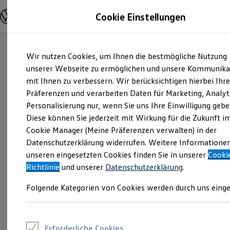
Modelle und Konfigurator
Cookie Einstellungen
Konfigurator
Modelle vergleichen
Konfiguration laden
Zum
Zum
Autosuche
Wir nutzen Cookies, um Ihnen die bestmögliche Nutzung
Hauptinhalt
Footer
Elektroautos
springen
springen
unserer Webseite zu ermöglichen und unsere Kommunika
ENERGY Sondermodelle
Nutzfahrzeuge
mit Ihnen zu verbessern. Wir berücksichtigen hierbei Ihr
SUV und CUV
Präferenzen und verarbeiten Daten für Marketing, Analyt
Familienautos
Personalisierung nur, wenn Sie uns Ihre Einwilligung gebe
Kombis
Kompaktwagen
Diese können Sie jederzeit mit Wirkung für die Zukunft i
Sportwagen
Cookie Manager (Meine Präferenzen verwalten) in der
Schnell verfügbare Fahrzeuge
Angebote und Produkte
Datenschutzerklärung widerrufen. Weitere Informatione
Aktuelle Angebote
unseren eingesetzten Cookies finden Sie in unserer
Cooki
E-Auto-Förderung
Richtlinie
und unserer
Datenschutzerklärung
.
Volkswagen Marktplatz
Die ENERGY Sondermodelle
Folgende Kategorien von Cookies werden durch uns einge
Junge Gebrauchtwagen und Gebrauchtwagen
Volkswagen Zertifizierte Gebrauchtwagen
Elektromobilität bei Gebrauchtwagen
Zubehör- und Serviceangebote
Saisonangebote
Erforderliche Cookies