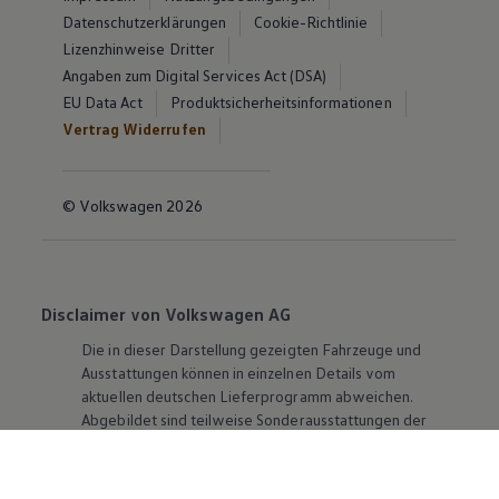
Datenschutzerklärungen
Cookie-Richtlinie
Lizenzhinweise Dritter
Angaben zum Digital Services Act (DSA)
EU Data Act
Produktsicherheitsinformationen
Vertrag Widerrufen
© Volkswagen 2026
Disclaimer von Volkswagen AG
Die in dieser Darstellung gezeigten Fahrzeuge und
Ausstattungen können in einzelnen Details vom
aktuellen deutschen Lieferprogramm abweichen.
Abgebildet sind teilweise Sonderausstattungen der
Fahrzeuge gegen Mehrpreis.
Bitte beachten Sie auch unseren Konfigurator für eine
Übersicht der aktuell verfügbaren Modelle und