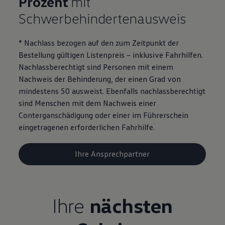
Prozent
mit
Motorenöl und Flüssigkeiten
Schwerbehindertenausweis
Räder und Reifen
Pannen- und Unfallhilfe
Economy Service
* Nachlass bezogen auf den zum Zeitpunkt der
Volkswagen Teile
Zubehör
Bestellung gültigen Listenpreis – inklusive Fahrhilfen.
Modellspezifisches Zubehör
Nachlassberechtigt sind Personen mit einem
Schutz und Pflege
Nachweis der Behinderung, der einen Grad von
Transport
Entertainment und Elektronik
mindestens 50 ausweist. Ebenfalls nachlassberechtigt
Individualisieren
sind Menschen mit dem Nachweis einer
Wallbox und Ladekabel
Conterganschädigung oder einer im Führerschein
Digitale Extras
Dienste für Ihr Modell finden
eingetragenen erforderlichen Fahrhilfe.
Volkswagen Apps, Login und Shop
Handy und Fahrzeug verbinden
Updates für Software, Karten und Radio
Ihre Ansprechpartner
Über Ihr Auto
Vorgängermodelle
Kundeninformationen
Volkswagen Kundenbetreuung
Warn- und Kontrollleuchten
Ihre
nächsten
Assistenzsysteme
Digitale Betriebsanleitung
Live Beratung