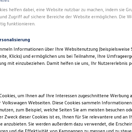
okies
kies helfen dabei, eine Website nutzbar zu machen, indem sie G
und Zugriff auf sichere Bereiche der Website ermöglichen. Die W
tig funktionieren.
rsonalisierung
mmeln Informationen über Ihre Websitenutzung (beispielsweise S
eite, Klicks) und ermöglichen uns bei Teilnahme, Ihre Umfrageerge
g mit einzubeziehen. Damit helfen sie uns, Ihr Nutzererlebnis pe
Cookies, um Ihnen auf Ihre Interessen zugeschnittene Werbung a
r Volkswagen Webseiten. Diese Cookies sammeln Informationen 
utzen, zum Beispiel, welche Seiten Sie am meisten besuchen oder
r Zweck dieser Cookies ist es, Ihnen für Sie relevantere und an I
e anzubieten. Sie werden außerdem dazu verwendet, die Erschein
zen und die Effektivität von Kampagnen zu messen und zu steuern