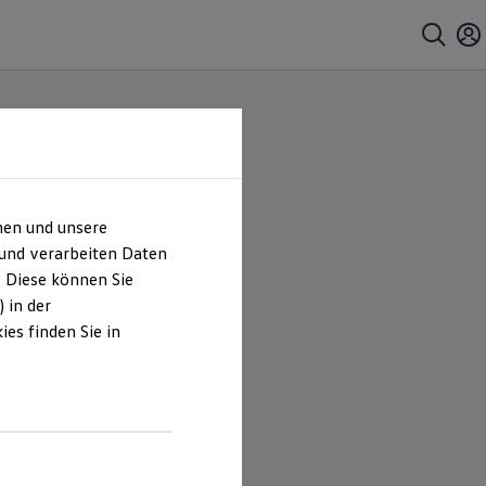
hen und unsere
 und verarbeiten Daten
. Diese können Sie
 in der
es finden Sie in