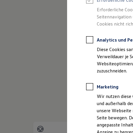
Erforderliche Co
Reifenpakete
Leasing
Erforderliche Coo
Leasing-Angebote
Seitennavigation 
Gebrauchtwagen Leasing
Cookies nicht rich
Junge Gebrauchtwagen-Leasing
Elektroauto Leasing
(
Impressum & Rechtliches
)
Kleinwagen-Leasing
Analytics und Pe
Leasing ohne Anzahlung
Finanzierung
Diese Cookies sa
Autokredit mit Schlussrate
Versicherungen und Garantien
Verweildauer je S
Kfz-Versicherung
Websiteoptimierun
Restschuldversicherungen
zuzuschneiden.
Garantien
Wartungsverträge
Geschäftskunden
Marketing
Professional Class bei Volkswagen
Großkunden
Wir nutzen diese 
Behörden
und außerhalb de
Direktkunden
Sonderfahrzeuge
unsere Webseite n
Anpfiff zum Gewinn
Seite bewegen. De
Elektromobilität
angepasste Inhalt
Elektroautos
ID. Tutorials
Anzeige zu begren