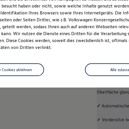
 besucht haben oder nicht, sowie welche Inhalte genutzt worden s
rzeugangebot
Servicetermin buchen
rdern
 Identifikation Ihres Browsers sowie Ihres Internetgeräts. Die 
iten oder Seiten Dritter, wie z.B. Volkswagen Konzerngesellsch
 geteilt werden, sodass Ihnen auch auf anderen Webseiten rel
kann. Wir nutzen die Dienste eines Dritten für die Verarbeitung 
. Diese Cookies werden, soweit dies zweckdienlich ist, oftmals
Pro
täten von Dritten verlinkt.
Pro
e Cookies ablehnen
Alle zulass
Der ID.7 Pro ko
✓
Leichtmetallrä
Oberfläche glan
✓
Automatische
✓
Vordersitze b