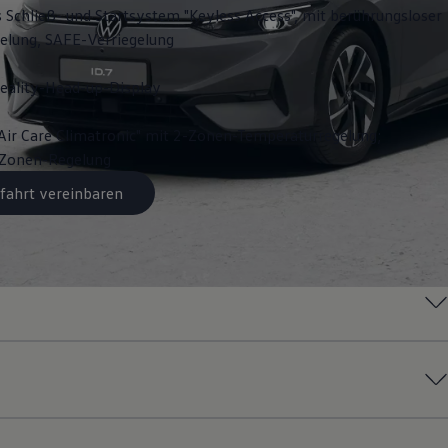
s Schließ- und Startsystem "Keyless Access", mit berührungsloser
gelung, SAFE-Verriegelung
ality-Head-up-Display
Air Care Climatronic" mit 2-Zonen-Temperaturregelung;
3-Zonen-Regelung
fahrt vereinbaren