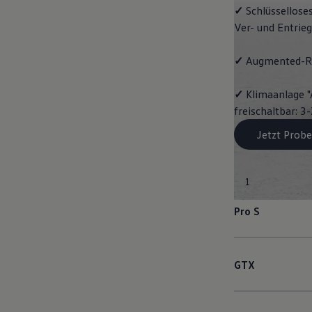
✓
Schlüssellose
Ver- und Entrie
✓
Augmented-Re
✓
Klimaanlage "
freischaltbar: 
Jetzt Probe
1
Pro S
GTX