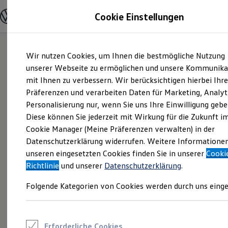
Modelle und Konfigurator
Cookie Einstellungen
Konfigurator
Modelle vergleichen
Konfiguration laden
Zum
Zum
Autosuche
Wir nutzen Cookies, um Ihnen die bestmögliche Nutzung
Hauptinhalt
Footer
Elektroautos
springen
springen
unserer Webseite zu ermöglichen und unsere Kommunika
ENERGY Sondermodelle
Nutzfahrzeuge
mit Ihnen zu verbessern. Wir berücksichtigen hierbei Ihr
SUV und CUV
Präferenzen und verarbeiten Daten für Marketing, Analyt
Familienautos
Personalisierung nur, wenn Sie uns Ihre Einwilligung gebe
Kombis
Kompaktwagen
Diese können Sie jederzeit mit Wirkung für die Zukunft i
Sportwagen
Cookie Manager (Meine Präferenzen verwalten) in der
Schnell verfügbare Fahrzeuge
Angebote und Produkte
Datenschutzerklärung widerrufen. Weitere Informatione
Aktuelle Angebote
unseren eingesetzten Cookies finden Sie in unserer
Cooki
E-Auto-Förderung
Richtlinie
und unserer
Datenschutzerklärung
.
Volkswagen Marktplatz
Die ENERGY Sondermodelle
Folgende Kategorien von Cookies werden durch uns einge
Junge Gebrauchtwagen und Gebrauchtwagen
Volkswagen Zertifizierte Gebrauchtwagen
Elektromobilität bei Gebrauchtwagen
Zubehör- und Serviceangebote
Saisonangebote
Erforderliche Cookies