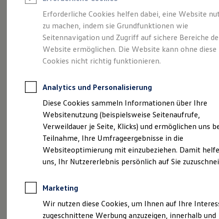
Reifenpakete
Leasing
Erforderliche Cookies helfen dabei, eine Website nu
Leasing-Angebote
zu machen, indem sie Grundfunktionen wie
Über 135 Jahre
Gebrauchtwagen Leasing
Seitennavigation und Zugriff auf sichere Bereiche de
Junge Gebrauchtwagen-Leasing
Elektroauto Leasing
Website ermöglichen. Die Website kann ohne diese
Knubel
Kleinwagen-Leasing
Cookies nicht richtig funktionieren.
Leasing ohne Anzahlung
Finanzierung
Autokredit mit Schlussrate
Analytics und Personalisierung
Versicherungen und Garantien
(
Impressum & Rechtliches
)
Kfz-Versicherung
Diese Cookies sammeln Informationen über Ihre
Restschuldversicherungen
Websitenutzung (beispielsweise Seitenaufrufe,
Garantien
Verweildauer je Seite, Klicks) und ermöglichen uns b
Wartungsverträge
Versprochen ist versprochen.
Geschäftskunden
Teilnahme, Ihre Umfrageergebnisse in die
Professional Class bei Volkswagen
Websiteoptimierung mit einzubeziehen. Damit helfe
Großkunden
Schon seit mehr als 135 Jahren überzeugt Knubel
uns, Ihr Nutzererlebnis persönlich auf Sie zuzuschne
Behörden
Direktkunden
als Mobilitätspartner im Münsterland. Knubel ist
Sonderfahrzeuge
der kompetente Ansprechpartner mit 9
Marketing
Anpfiff zum Gewinn
Elektromobilität
Volkswagen
Standorten im Münsterland. Finden
Wir nutzen diese Cookies, um Ihnen auf Ihre Intere
Elektroautos
Sie hier die wichtigsten Infos zu unserem Betrieb,
zugeschnittene Werbung anzuzeigen, innerhalb und
ID. Tutorials