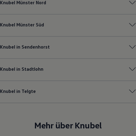
Knubel Münster Nord
Magazin
Lifestyle
Transport
Familie
Knubel Münster Süd
Elektromobilität
Volkswagen R
Pannen- und Unfallhilfe
Volkswagen Kundenbetreuung
Knubel in Sendenhorst
Knubel in Stadtlohn
Knubel in Telgte
Mehr über Knubel