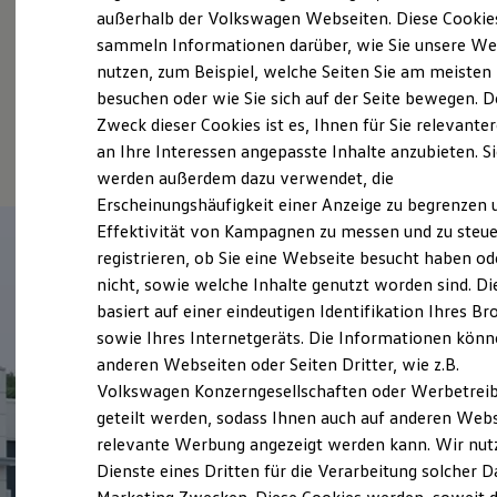
Elektrofahrzeugkonzepte
wie beispielsweise die Öffnungszeiten, die
außerhalb der Volkswagen Webseiten. Diese Cookie
ID. EVERY1
sammeln Informationen darüber, wie Sie unsere We
Standorte, unsere Teams oder unsere Social
Reichweite
nutzen, zum Beispiel, welche Seiten Sie am meisten
Reichweite der ID. Modelle
Media Kanäle.
Reichweite im Winter
besuchen oder wie Sie sich auf der Seite bewegen. D
Rekuperation
Zweck dieser Cookies ist es, Ihnen für Sie relevante
Wir freuen uns auf Ihren Besuch!
Laden
an Ihre Interessen angepasste Inhalte anzubieten. S
Laden unterwegs
Laden Zuhause
werden außerdem dazu verwendet, die
Ladestationen finden
Erscheinungshäufigkeit einer Anzeige zu begrenzen 
Ladezeitensimulator
Effektivität von Kampagnen zu messen und zu steue
Batterie
Sicherheit
registrieren, ob Sie eine Webseite besucht haben od
Garantie und Lebensdauer
nicht, sowie welche Inhalte genutzt worden sind. Di
Nachhaltigkeit
basiert auf einer eindeutigen Identifikation Ihres B
Technologie
Kosten und Kauf
sowie Ihres Internetgeräts. Die Informationen kön
Verbrauchskosten
anderen Webseiten oder Seiten Dritter, wie z.B.
Kaufoptionen
Volkswagen Konzerngesellschaften oder Werbetrei
E-Auto-Förderung
Software und Konnektivität
geteilt werden, sodass Ihnen auch auf anderen Web
Die ID. Software 6
relevante Werbung angezeigt werden kann. Wir nut
ID. Software Versionen und Updates
Dienste eines Dritten für die Verarbeitung solcher D
Digitale Extras
Schnittstellen zu Ihrem ID.