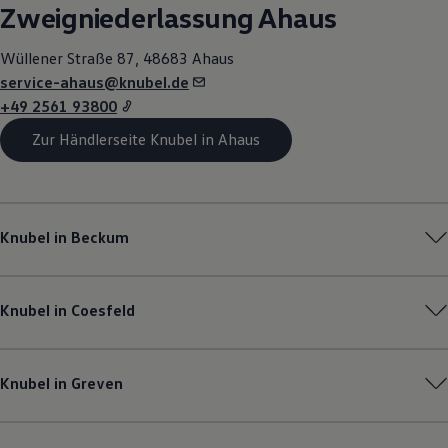
Zweigniederlassung Ahaus
Motorenöl und Flüssigkeiten
Räder und Reifen
Pannen- und Unfallhilfe
Wüllener Straße 87, 48683 Ahaus
Economy Service
service-ahaus@knubel.de
Volkswagen Teile
Zubehör
+49 2561 93800
Modellspezifisches Zubehör
Zur Händlerseite Knubel in Ahaus
Schutz und Pflege
Transport
Entertainment und Elektronik
Individualisieren
Wallbox und Ladekabel
Digitale Extras
Knubel in Beckum
Dienste für Ihr Modell finden
Volkswagen Apps, Login und Shop
Handy und Fahrzeug verbinden
Updates für Software, Karten und Radio
Knubel in Coesfeld
Über Ihr Auto
Vorgängermodelle
Kundeninformationen
Volkswagen Kundenbetreuung
Knubel in Greven
Warn- und Kontrollleuchten
Assistenzsysteme
Digitale Betriebsanleitung
Live Beratung