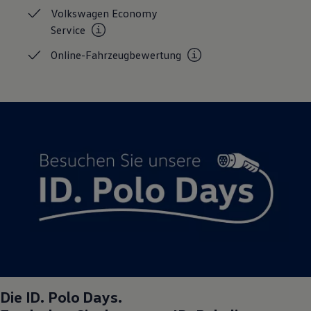
Magazin
Volkswagen Economy
Lifestyle
Service
Transport
Familie
Online-Fahrzeugbewertung
Elektromobilität
Volkswagen R
Pannen- und Unfallhilfe
Volkswagen Kundenbetreuung
Die
ID. Polo
Days.