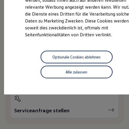
werden, sodass Ihnen auch auf anderen Webseiten
Hybridautos
relevante Werbung angezeigt werden kann. Wir nut
Marke und Erlebnis
die Dienste eines Dritten für die Verarbeitung solche
Volkswagen R und R Experience
Probefahrt vereinbaren
R-Modelle
Daten zu Marketing Zwecken. Diese Cookies werden
R Experience
soweit dies zweckdienlich ist, oftmals mit
Driving Experience
Seitenfunktionalitäten von Dritten verlinkt.
Volkswagen entdecken
Werkbesichtigung
Factory visit
Fahrzeugangebot anfordern
Lifestyle Shop
T-Roc Kollektion
Optionale Cookies ablehnen
Golf Kollektion
ID. Kollektion
Volkswagen Kollektion
Alle zulassen
R-Kollektion
Servicetermin buchen
GTI Kollektion
Fußball Drop
we drive football
#wedriveproud
Besitzer und Service
myVolkswagen
Serviceanfrage stellen
Software Updates
Service und Ersatzteile
Inspektion und HU/AU
Reparaturen und Checks