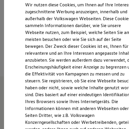
Samstag
09:00
-
13:00
Uhr
Elektrofahrzeugkonzepte
Wir nutzen diese Cookies, um Ihnen auf Ihre Intere
ID. EVERY1
Sonntag
Geschlossen
zugeschnittene Werbung anzuzeigen, innerhalb und
Reichweite
außerhalb der Volkswagen Webseiten. Diese Cookie
Reichweite der ID. Modelle
service-coesfeld@knubel.de
Reichweite im Winter
sammeln Informationen darüber, wie Sie unsere
Rekuperation
Webseite nutzen, zum Beispiel, welche Seiten Sie a
Laden
+49 2541 94840
meisten besuchen oder wie Sie sich auf der Seite
Laden unterwegs
Laden Zuhause
bewegen. Der Zweck dieser Cookies ist es, Ihnen für
Ladestationen finden
relevantere und an Ihre Interessen angepasste Inhal
Ansprechpartner
Ladezeitensimulator
anzubieten. Sie werden außerdem dazu verwendet, d
Batterie
Sicherheit
Erscheinungshäufigkeit einer Anzeige zu begrenzen 
Garantie und Lebensdauer
die Effektivität von Kampagnen zu messen und zu
Nachhaltigkeit
steuern. Sie registrieren, ob Sie eine Webseite besuc
Technologie
Kosten und Kauf
haben oder nicht, sowie welche Inhalte genutzt wo
Verbrauchskosten
sind. Dies basiert auf einer eindeutigen Identifikatio
Wie können wir
Kaufoptionen
Ihres Browsers sowie Ihres Internetgeräts. Die
E-Auto-Förderung
Software und Konnektivität
Informationen können mit anderen Webseiten oder
Ihnen weiterhelfen?
Die ID. Software 6
Seiten Dritter, wie z.B. Volkswagen
ID. Software Versionen und Updates
Konzerngesellschaften oder Werbetreibenden, getei
Digitale Extras
Schnittstellen zu Ihrem ID.