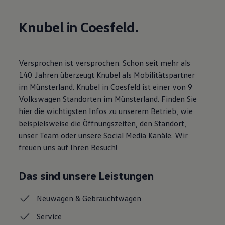
Motorenöl und Flüssigkeiten
Räder und Reifen
Knubel in Coesfeld.
Pannen- und Unfallhilfe
Economy Service
Volkswagen Teile
Zubehör
Modellspezifisches Zubehör
Versprochen ist versprochen. Schon seit mehr als
Schutz und Pflege
140 Jahren überzeugt Knubel als Mobilitätspartner
Transport
im Münsterland. Knubel in Coesfeld ist einer von 9
Entertainment und Elektronik
Individualisieren
Volkswagen Standorten im Münsterland. Finden Sie
Wallbox und Ladekabel
hier die wichtigsten Infos zu unserem Betrieb, wie
Digitale Extras
beispielsweise die Öffnungszeiten, den Standort,
Dienste für Ihr Modell finden
Volkswagen Apps, Login und Shop
unser Team oder unsere Social Media Kanäle. Wir
Handy und Fahrzeug verbinden
freuen uns auf Ihren Besuch!
Updates für Software, Karten und Radio
Über Ihr Auto
Vorgängermodelle
Das sind unsere Leistungen
Kundeninformationen
Volkswagen Kundenbetreuung
Warn- und Kontrollleuchten
Neuwagen &
Gebrauchtwagen
Assistenzsysteme
Digitale Betriebsanleitung
Service
Live Beratung