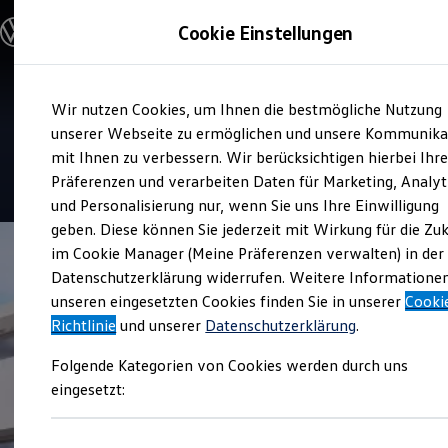
Modelle und Konfigurator
Cookie Einstellungen
Konfigurator
Modelle vergleichen
Konfiguration laden
Zum
Zum
Autosuche
Verkauf und Service
Wir nutzen Cookies, um Ihnen die bestmögliche Nutzung
Hauptinhalt
Footer
Elektroautos
Knubel in Coesfeld
springen
springen
unserer Webseite zu ermöglichen und unsere Kommunika
ENERGY Sondermodelle
Nutzfahrzeuge
mit Ihnen zu verbessern. Wir berücksichtigen hierbei Ihr
SUV und CUV
4.7
|
133 Bewertungen
Präferenzen und verarbeiten Daten für Marketing, Analyt
Familienautos
und Personalisierung nur, wenn Sie uns Ihre Einwilligung
Kombis
Kompaktwagen
geben. Diese können Sie jederzeit mit Wirkung für die Zu
Sportwagen
im Cookie Manager (Meine Präferenzen verwalten) in der
Schnell verfügbare Fahrzeuge
Angebote und Produkte
Datenschutzerklärung widerrufen. Weitere Informatione
Aktuelle Angebote
unseren eingesetzten Cookies finden Sie in unserer
Cooki
E-Auto-Förderung
Richtlinie
und unserer
Datenschutzerklärung
.
Volkswagen Marktplatz
Die ENERGY Sondermodelle
Folgende Kategorien von Cookies werden durch uns
Junge Gebrauchtwagen und Gebrauchtwagen
Volkswagen Zertifizierte Gebrauchtwagen
eingesetzt:
Elektromobilität bei Gebrauchtwagen
Zubehör- und Serviceangebote
Saisonangebote