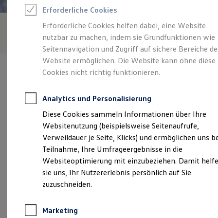
Reifenpakete
Erforderliche Cookies
Leasing
Leasing-Angebote
Erforderliche Cookies helfen dabei, eine Website
Gebrauchtwagen Leasing
nutzbar zu machen, indem sie Grundfunktionen wie
Junge Gebrauchtwagen-Leasing
Elektroauto Leasing
Seitennavigation und Zugriff auf sichere Bereiche de
Kleinwagen-Leasing
Website ermöglichen. Die Website kann ohne diese
Leasing ohne Anzahlung
Cookies nicht richtig funktionieren.
Finanzierung
Autokredit mit Schlussrate
Versicherungen und Garantien
Analytics und Personalisierung
Kfz-Versicherung
Verantwortlich für die Inhalte auf dieser Seite ist die Knubel GmbH
Restschuldversicherungen
Diese Cookies sammeln Informationen über Ihre
& Co. KG, Zweigniederlassung Coesfeld
(
Impressum & Rechtliches
)
Garantien
Websitenutzung (beispielsweise Seitenaufrufe,
Wartungsverträge
Geschäftskunden
Verweildauer je Seite, Klicks) und ermöglichen uns b
Professional Class bei Volkswagen
Unsere 
Teilnahme, Ihre Umfrageergebnisse in die
Großkunden
Websiteoptimierung mit einzubeziehen. Damit helf
Behörden
Direktkunden
sie uns, Ihr Nutzererlebnis persönlich auf Sie
Sonderfahrzeuge
Druffels Weg 91 / 91a, 48653 Coesfeld
zuzuschneiden.
Anpfiff zum Gewinn
Elektromobilität
Montag
-
Freitag
07:30
-
18:00
Uhr
Elektroautos
Marketing
ID. Tutorials