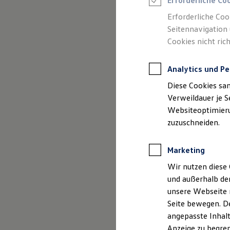
Erforderliche Co
Reifenpakete
Leasing
Erforderliche Coo
Leasing-Angebote
Seitennavigation 
Gebrauchtwagen Leasing
Cookies nicht rich
Junge Gebrauchtwagen-Leasing
Elektroauto Leasing
Kleinwagen-Leasing
Analytics und Pe
Leasing ohne Anzahlung
Finanzierung
(
Impressum & Rechtliches
)
Diese Cookies sa
Autokredit mit Schlussrate
Versicherungen und Garantien
Verweildauer je S
Kfz-Versicherung
Websiteoptimierun
Restschuldversicherungen
zuzuschneiden.
Garantien
Wartungsverträge
Geschäftskunden
Marketing
Professional Class bei Volkswagen
Großkunden
Wir nutzen diese 
Behörden
und außerhalb de
Direktkunden
Sonderfahrzeuge
unsere Webseite n
Anpfiff zum Gewinn
Seite bewegen. De
Elektromobilität
angepasste Inhalt
Elektroautos
ID. Tutorials
Anzeige zu begren