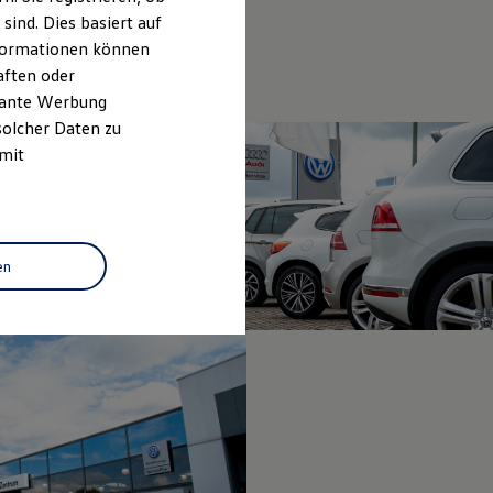
ind. Dies basiert auf
Informationen können
aften oder
evante Werbung
solcher Daten zu
 mit
en