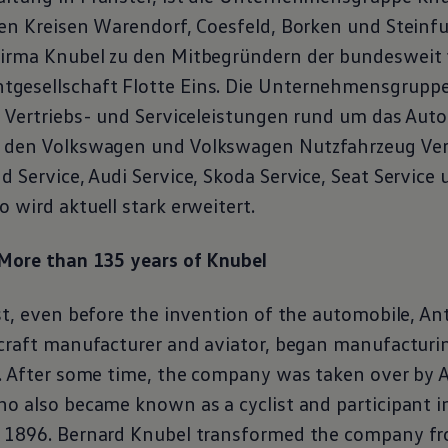
en Kreisen Warendorf, Coesfeld, Borken und Steinfu
irma Knubel zu den Mitbegründern der bundesweit 
esellschaft Flotte Eins. Die Unternehmensgruppe 
n Vertriebs- und Serviceleistungen rund um das Auto
 den
Volkswagen
und
Volkswagen
Nutzfahrzeug Ver
nd
Service
, Audi
Service
, Skoda
Service
, Seat
Service
u
 wird aktuell stark erweitert.
 More than 135 years of Knubel
est, even before the invention of the automobile, A
rcraft manufacturer and aviator, began manufacturin
r. After some time, the company was taken over by 
o also became known as a cyclist and participant in
 1896. Bernard Knubel transformed the company fr