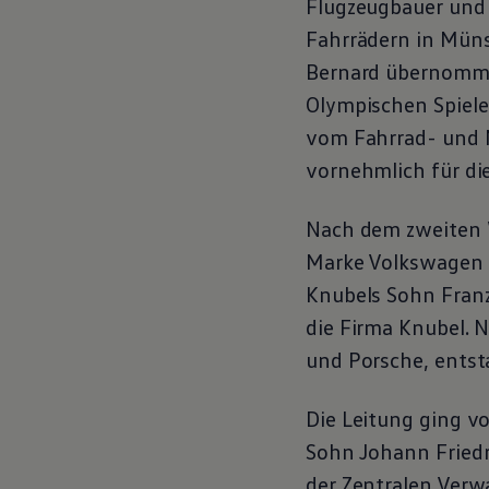
Flugzeugbauer und 
Motorenöl und Flüssigkeiten
Räder und Reifen
Fahrrädern in Müns
Pannen- und Unfallhilfe
Bernard übernommen
Economy Service
Volkswagen Teile
Olympischen Spiele
Zubehör
Modellspezifisches Zubehör
vom Fahrrad- und 
Schutz und Pflege
vornehmlich für die
Transport
Entertainment und Elektronik
Individualisieren
Nach dem zweiten W
Wallbox und Ladekabel
Digitale Extras
Marke
Volkswagen
Dienste für Ihr Modell finden
Volkswagen Apps, Login und Shop
Knubels Sohn Fran
Handy und Fahrzeug verbinden
die Firma Knubel. 
Updates für Software, Karten und Radio
Über Ihr Auto
und Porsche, entst
Vorgängermodelle
Kundeninformationen
Volkswagen Kundenbetreuung
Die Leitung ging v
Warn- und Kontrollleuchten
Assistenzsysteme
Sohn Johann Friedr
Digitale Betriebsanleitung
der Zentralen Verw
Live Beratung