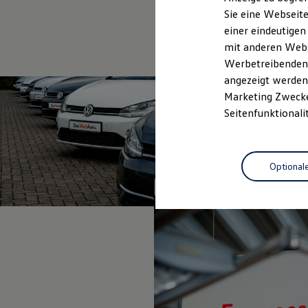
Elektrofahrzeugkonzepte
Sie eine Webseite
ID. EVERY1
einer eindeutigen
Reichweite
Reichweite der ID. Modelle
mit anderen Webse
Reichweite im Winter
Werbetreibenden,
Rekuperation
angezeigt werden 
Laden
Laden unterwegs
Marketing Zwecken
Laden Zuhause
Seitenfunktionali
Ladestationen finden
Ladezeitensimulator
Batterie
Sicherheit
Optional
Garantie und Lebensdauer
Nachhaltigkeit
Technologie
Kosten und Kauf
Verbrauchskosten
Kaufoptionen
E-Auto-Förderung
Software und Konnektivität
Die ID. Software 6
ID. Software Versionen und Updates
Digitale Extras
Schnittstellen zu Ihrem ID.