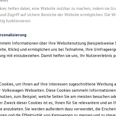
okies
kies helfen dabei, eine Website nutzbar zu machen, indem sie G
und Zugriff auf sichere Bereiche der Website ermöglichen. Die W
tig funktionieren.
rsonalisierung
mmeln Informationen über Ihre Websitenutzung (beispielsweise S
eite, Klicks) und ermöglichen uns bei Teilnahme, Ihre Umfrageerge
g mit einzubeziehen. Damit helfen sie uns, Ihr Nutzererlebnis pe
Cookies, um Ihnen auf Ihre Interessen zugeschnittene Werbung a
r Volkswagen Webseiten. Diese Cookies sammeln Informationen 
utzen, zum Beispiel, welche Seiten Sie am meisten besuchen oder
r Zweck dieser Cookies ist es, Ihnen für Sie relevantere und an I
e anzubieten. Sie werden außerdem dazu verwendet, die Erschein
zen und die Effektivität von Kampagnen zu messen und zu steuern