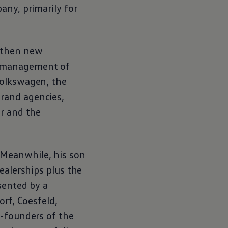
any, primarily for
e then new
e management of
olkswagen
, the
rand agencies,
er and the
 Meanwhile, his son
ealerships plus the
sented by a
orf, Coesfeld,
o-founders of the