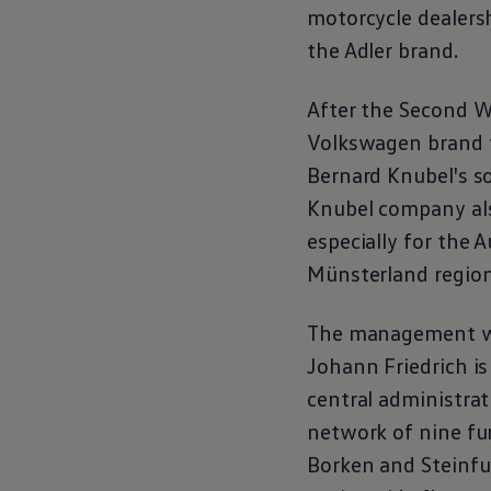
motorcycle dealersh
the Adler brand.
After the Second W
Volkswagen
brand 
Bernard Knubel's s
Knubel company als
especially for the 
Münsterland region
The management was
Johann Friedrich is
central administrat
network of nine fur
Borken and Steinfu