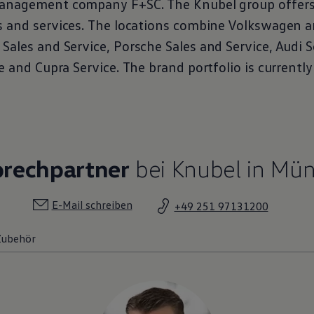
anagement company F+SC. The Knubel group offers a
s and services. The locations combine
Volkswagen
a
 Sales and
Service
, Porsche Sales and
Service
, Audi
S
e
and Cupra
Service
. The brand portfolio is currentl
prechpartner
bei Knubel in Mün
E-Mail schreiben
+49 251 97131200
 Zubehör