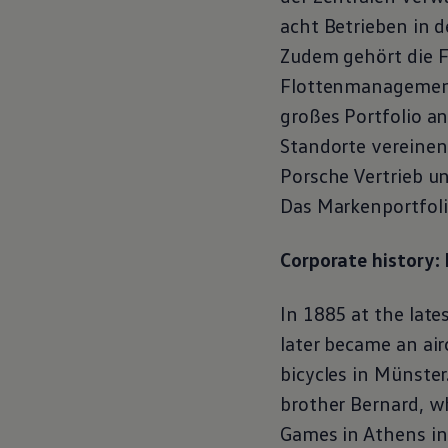
Magazin
acht Betrieben in d
Lifestyle
Transport
Zudem gehört die F
Familie
Flottenmanagementg
Elektromobilität
Volkswagen R
großes Portfolio a
Pannen- und Unfallhilfe
Volkswagen Kundenbetreuung
Standorte vereinen
Porsche Vertrieb u
Das Markenportfolio
Corporate history:
In 1885 at the lat
later became an ai
bicycles in Münste
brother Bernard, wh
Games in Athens in