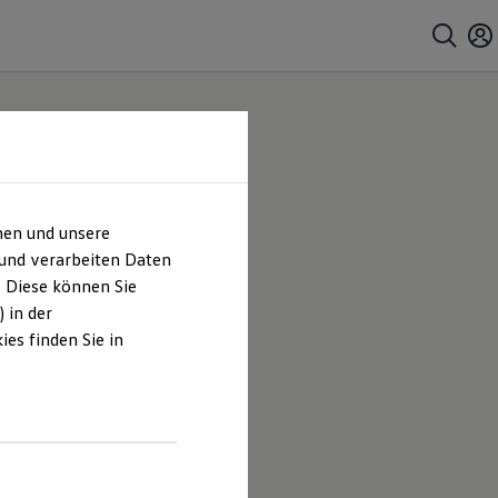
hen und unsere
 und verarbeiten Daten
. Diese können Sie
 in der
es finden Sie in