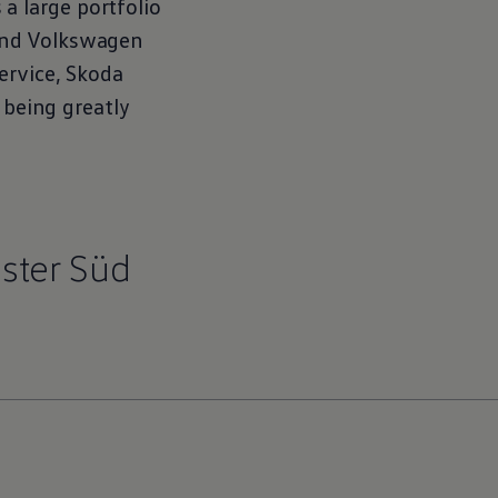
 large portfolio
nd
Volkswagen
ervice
, Skoda
y being greatly
ster Süd