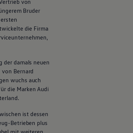
Vertrieb von
jüngerem Bruder
 ersten
wickelte die Firma
rviceunternehmen,
g der damals neuen
g von Bernard
gen
wuchs auch
für die Marken Audi
erland.
zwischen ist dessen
eug-Betrieben plus
bel mit weiteren