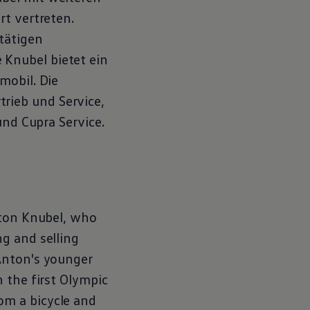
rt vertreten.
tätigen
Knubel bietet ein
mobil. Die
trieb und
Service
,
nd Cupra
Service
.
nton Knubel, who
g and selling
Anton's younger
 the first Olympic
om a bicycle and