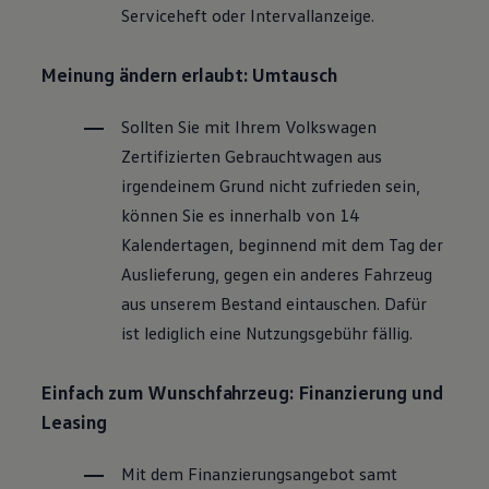
Serviceheft oder Intervallanzeige.
Magazin
Lifestyle
Transport
Meinung ändern erlaubt: Umtausch
Familie
Elektromobilität
Volkswagen R
Sollten Sie mit Ihrem
Volkswagen
Pannen- und Unfallhilfe
Zertifizierten
Gebrauchtwagen
aus
Volkswagen Kundenbetreuung
irgendeinem Grund nicht zufrieden sein,
können Sie es innerhalb von 14
Kalendertagen, beginnend mit dem Tag der
Auslieferung, gegen ein anderes Fahrzeug
aus unserem Bestand eintauschen. Dafür
ist lediglich eine Nutzungsgebühr fällig.
Einfach zum Wunschfahrzeug: Finanzierung und
Leasing
Mit dem Finanzierungsangebot samt