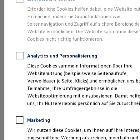
Reifenpakete
Leasing
Erforderliche Cookies helfen dabei, eine Website nu
Leasing-Angebote
zu machen, indem sie Grundfunktionen wie
Gepflegt, geprüft und
Gebrauchtwagen Leasing
Seitennavigation und Zugriff auf sichere Bereiche de
Junge Gebrauchtwagen-Leasing
Elektroauto Leasing
Website ermöglichen. Die Website kann ohne diese
für gut befunden.
Kleinwagen-Leasing
Cookies nicht richtig funktionieren.
Leasing ohne Anzahlung
Volkswagen
Finanzierung
Autokredit mit Schlussrate
Analytics und Personalisierung
Versicherungen und Garantien
Zertifizierte
Kfz-Versicherung
Diese Cookies sammeln Informationen über Ihre
Restschuldversicherungen
Websitenutzung (beispielsweise Seitenaufrufe,
Garantien
Gebrauchtwagen.
Verweildauer je Seite, Klicks) und ermöglichen uns b
Wartungsverträge
Geschäftskunden
Teilnahme, Ihre Umfrageergebnisse in die
Professional Class bei Volkswagen
Websiteoptimierung mit einzubeziehen. Damit helfe
Großkunden
uns, Ihr Nutzererlebnis persönlich auf Sie zuzuschne
Behörden
Direktkunden
Sonderfahrzeuge
Marketing
Anpfiff zum Gewinn
Elektromobilität
Wir nutzen diese Cookies, um Ihnen auf Ihre Intere
Elektroautos
zugeschnittene Werbung anzuzeigen, innerhalb und
ID. Tutorials