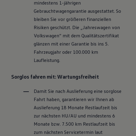
mindestens 1-jährigen
Motorenöl und Flüssigkeiten
Räder und Reifen
Gebrauchtwagengarantie ausgestattet. So
Pannen- und Unfallhilfe
bleiben Sie vor größeren finanziellen
Economy Service
Volkswagen Teile
Risiken geschützt. Die „Jahreswagen von
Zubehör
Volkswagen
“ mit dem Qualitätszertifikat
Modellspezifisches Zubehör
Schutz und Pflege
glänzen mit einer Garantie bis ins 5.
Transport
Fahrzeugjahr oder 100.000 km
Entertainment und Elektronik
Individualisieren
Laufleistung.
Wallbox und Ladekabel
Digitale Extras
Dienste für Ihr Modell finden
Sorglos fahren mit: Wartungsfreiheit
Volkswagen Apps, Login und Shop
Handy und Fahrzeug verbinden
Damit Sie nach Auslieferung eine sorglose
Updates für Software, Karten und Radio
Über Ihr Auto
Fahrt haben, garantieren wir Ihnen ab
Vorgängermodelle
Auslieferung 18 Monate Restlaufzeit bis
Kundeninformationen
Volkswagen Kundenbetreuung
zur nächsten
HU/AU
und mindestens 6
Warn- und Kontrollleuchten
Monate bzw. 7.500 km Restlaufzeit bis
Assistenzsysteme
Digitale Betriebsanleitung
zum nächsten Servicetermin laut
Live Beratung