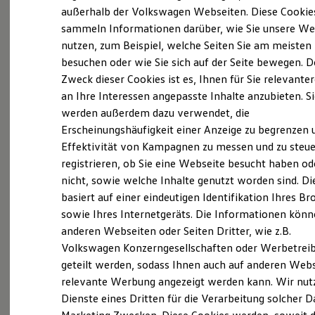
Elektrofahrzeugkonzepte
außerhalb der Volkswagen Webseiten. Diese Cookie
ID. EVERY1
sammeln Informationen darüber, wie Sie unsere We
Reichweite
(
Impressum & Rechtliches
)
nutzen, zum Beispiel, welche Seiten Sie am meisten
Reichweite der ID. Modelle
Reichweite im Winter
besuchen oder wie Sie sich auf der Seite bewegen. D
Rekuperation
Zweck dieser Cookies ist es, Ihnen für Sie relevante
Laden
an Ihre Interessen angepasste Inhalte anzubieten. S
Laden unterwegs
Laden Zuhause
werden außerdem dazu verwendet, die
Ladestationen finden
Ganz selbstverständlich.
Das
Erscheinungshäufigkeit einer Anzeige zu begrenzen 
Ladezeitensimulator
Effektivität von Kampagnen zu messen und zu steue
Batterie
Gebrauchtwagen
-
Sicherheit
registrieren, ob Sie eine Webseite besucht haben od
Leistungsversprechen.
Garantie und Lebensdauer
nicht, sowie welche Inhalte genutzt worden sind. Di
Nachhaltigkeit
basiert auf einer eindeutigen Identifikation Ihres B
Technologie
Kosten und Kauf
Rundum sicher: der 360°
Gebrauchtwagen
-
sowie Ihres Internetgeräts. Die Informationen kön
Verbrauchskosten
Check
anderen Webseiten oder Seiten Dritter, wie z.B.
Kaufoptionen
Volkswagen Konzerngesellschaften oder Werbetrei
E-Auto-Förderung
Software und Konnektivität
geteilt werden, sodass Ihnen auch auf anderen Web
Bevor ein
Volkswagen
Zertifizierter
Die ID. Software 6
relevante Werbung angezeigt werden kann. Wir nut
Gebrauchtwagen
an unsere Kunden
ID. Software Versionen und Updates
Dienste eines Dritten für die Verarbeitung solcher D
Digitale Extras
übergeben wird, prüfen wir den Zustand
Schnittstellen zu Ihrem ID.