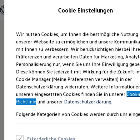
Modelle und Konfigurator
Cookie Einstellungen
Konfigurator
Modelle vergleichen
Konfiguration laden
Zum
Zum
Autosuche
Wir nutzen Cookies, um Ihnen die bestmögliche Nutzung
Hauptinhalt
Footer
Elektroautos
springen
springen
unserer Webseite zu ermöglichen und unsere Kommunika
ENERGY Sondermodelle
Nutzfahrzeuge
mit Ihnen zu verbessern. Wir berücksichtigen hierbei Ihr
SUV und CUV
Präferenzen und verarbeiten Daten für Marketing, Analyt
Familienautos
Personalisierung nur, wenn Sie uns Ihre Einwilligung gebe
Kombis
Kompaktwagen
Diese können Sie jederzeit mit Wirkung für die Zukunft i
Sportwagen
Cookie Manager (Meine Präferenzen verwalten) in der
Schnell verfügbare Fahrzeuge
Angebote und Produkte
Datenschutzerklärung widerrufen. Weitere Informatione
Aktuelle Angebote
unseren eingesetzten Cookies finden Sie in unserer
Cooki
E-Auto-Förderung
Richtlinie
und unserer
Datenschutzerklärung
.
Volkswagen Marktplatz
Die ENERGY Sondermodelle
Folgende Kategorien von Cookies werden durch uns einge
Junge Gebrauchtwagen und Gebrauchtwagen
Volkswagen Zertifizierte Gebrauchtwagen
Elektromobilität bei Gebrauchtwagen
Zubehör- und Serviceangebote
Saisonangebote
Erforderliche Cookies