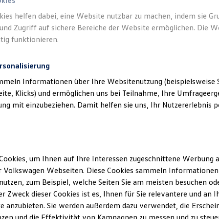
okies
kies helfen dabei, eine Website nutzbar zu machen, indem sie G
und Zugriff auf sichere Bereiche der Website ermöglichen. Die W
tig funktionieren.
rsonalisierung
mmeln Informationen über Ihre Websitenutzung (beispielsweise S
eite, Klicks) und ermöglichen uns bei Teilnahme, Ihre Umfrageerge
g mit einzubeziehen. Damit helfen sie uns, Ihr Nutzererlebnis pe
Cookies, um Ihnen auf Ihre Interessen zugeschnittene Werbung a
r Volkswagen Webseiten. Diese Cookies sammeln Informationen 
utzen, zum Beispiel, welche Seiten Sie am meisten besuchen oder
r Zweck dieser Cookies ist es, Ihnen für Sie relevantere und an I
d 1x in Potsdam
e anzubieten. Sie werden außerdem dazu verwendet, die Erschein
zen und die Effektivität von Kampagnen zu messen und zu steuern