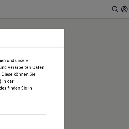
hen und unsere
 und verarbeiten Daten
. Diese können Sie
 in der
es finden Sie in