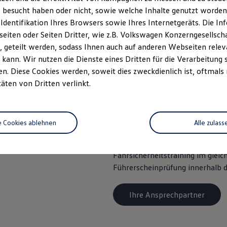
 besucht haben oder nicht, sowie welche Inhalte genutzt worden s
rer stehen Wirtschaftlichkeit, zuverlässige Technik, 
 Identifikation Ihres Browsers sowie Ihres Internetgeräts. Die 
omfort – es ist Ihr Arbeitsplatz – im Vordergrund. Ü
iten oder Seiten Dritter, wie z.B. Volkswagen Konzerngesellsch
 geteilt werden, sodass Ihnen auch auf anderen Webseiten rel
re Bedienung haben dagegen für die Fahrschüler Prio
kann. Wir nutzen die Dienste eines Dritten für die Verarbeitung 
chtigen Modelle.
. Diese Cookies werden, soweit dies zweckdienlich ist, oftmals
täten von Dritten verlinkt.
amm
Bei uns profitieren nicht nur di
e Cookies ablehnen
Alle zulass
dem „Junge-Fahrer“ Programm er
Volkswagen Neuwagen einen 450
Fahrsicherheitstraining im gleic
Führerscheinprüfung innerhalb d
Ihre Ansprechpartner