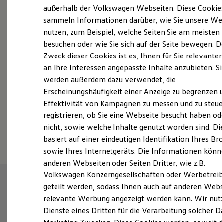
Elektrofahrzeugkonzepte
außerhalb der Volkswagen Webseiten. Diese Cookie
Probefahrt vereinbaren
ID. EVERY1
sammeln Informationen darüber, wie Sie unsere We
Reichweite
nutzen, zum Beispiel, welche Seiten Sie am meisten
Reichweite der ID. Modelle
Reichweite im Winter
besuchen oder wie Sie sich auf der Seite bewegen. D
Rekuperation
Zweck dieser Cookies ist es, Ihnen für Sie relevante
Laden
an Ihre Interessen angepasste Inhalte anzubieten. S
Fahrzeugangebot anfordern
Laden unterwegs
Laden Zuhause
werden außerdem dazu verwendet, die
Ladestationen finden
Erscheinungshäufigkeit einer Anzeige zu begrenzen 
Ladezeitensimulator
Effektivität von Kampagnen zu messen und zu steue
Batterie
Sicherheit
registrieren, ob Sie eine Webseite besucht haben od
Garantie und Lebensdauer
Serviceanfrage stellen
nicht, sowie welche Inhalte genutzt worden sind. Di
Nachhaltigkeit
basiert auf einer eindeutigen Identifikation Ihres B
Technologie
Kosten und Kauf
sowie Ihres Internetgeräts. Die Informationen kön
Verbrauchskosten
anderen Webseiten oder Seiten Dritter, wie z.B.
Kaufoptionen
Volkswagen Konzerngesellschaften oder Werbetrei
E-Auto-Förderung
Software und Konnektivität
geteilt werden, sodass Ihnen auch auf anderen Web
Die ID. Software 6
relevante Werbung angezeigt werden kann. Wir nut
ID. Software Versionen und Updates
Dienste eines Dritten für die Verarbeitung solcher D
Digitale Extras
Schnittstellen zu Ihrem ID.