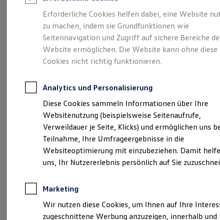
Reifenpakete
Leasing
Erforderliche Cookies helfen dabei, eine Website nu
Leasing-Angebote
zu machen, indem sie Grundfunktionen wie
Eleganzschön
Gebrauchtwagen Leasing
Seitennavigation und Zugriff auf sichere Bereiche de
Junge Gebrauchtwagen-Leasing
Elektroauto Leasing
Website ermöglichen. Die Website kann ohne diese
großartig.
Der Passat.
Kleinwagen-Leasing
Cookies nicht richtig funktionieren.
Leasing ohne Anzahlung
Finanzierung
Autokredit mit Schlussrate
Analytics und Personalisierung
Versicherungen und Garantien
Kfz-Versicherung
Diese Cookies sammeln Informationen über Ihre
Restschuldversicherungen
Websitenutzung (beispielsweise Seitenaufrufe,
Garantien
Verweildauer je Seite, Klicks) und ermöglichen uns b
Wartungsverträge
Geschäftskunden
Teilnahme, Ihre Umfrageergebnisse in die
Professional Class bei Volkswagen
Websiteoptimierung mit einzubeziehen. Damit helfe
Großkunden
uns, Ihr Nutzererlebnis persönlich auf Sie zuzuschne
Behörden
(
Impressum & Rechtliches
)
Direktkunden
Sonderfahrzeuge
Marketing
Anpfiff zum Gewinn
Elektromobilität
Wir nutzen diese Cookies, um Ihnen auf Ihre Intere
Elektroautos
zugeschnittene Werbung anzuzeigen, innerhalb und
ID. Tutorials