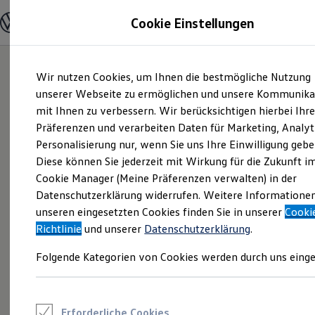
Modelle und Konfigurator
Cookie Einstellungen
Konfigurator
Modelle vergleichen
Konfiguration laden
Zum
Zum
Autosuche
Wir nutzen Cookies, um Ihnen die bestmögliche Nutzung
Hauptinhalt
Footer
Elektroautos
springen
springen
unserer Webseite zu ermöglichen und unsere Kommunika
ENERGY Sondermodelle
Nutzfahrzeuge
mit Ihnen zu verbessern. Wir berücksichtigen hierbei Ihr
SUV und CUV
Präferenzen und verarbeiten Daten für Marketing, Analyt
Familienautos
Personalisierung nur, wenn Sie uns Ihre Einwilligung gebe
Kombis
Kompaktwagen
Diese können Sie jederzeit mit Wirkung für die Zukunft i
Sportwagen
Cookie Manager (Meine Präferenzen verwalten) in der
Schnell verfügbare Fahrzeuge
Angebote und Produkte
Datenschutzerklärung widerrufen. Weitere Informatione
Aktuelle Angebote
unseren eingesetzten Cookies finden Sie in unserer
Cooki
E-Auto-Förderung
Richtlinie
und unserer
Datenschutzerklärung
.
Volkswagen Marktplatz
Die ENERGY Sondermodelle
Folgende Kategorien von Cookies werden durch uns einge
Junge Gebrauchtwagen und Gebrauchtwagen
Volkswagen Zertifizierte Gebrauchtwagen
Elektromobilität bei Gebrauchtwagen
Zubehör- und Serviceangebote
Saisonangebote
Erforderliche Cookies