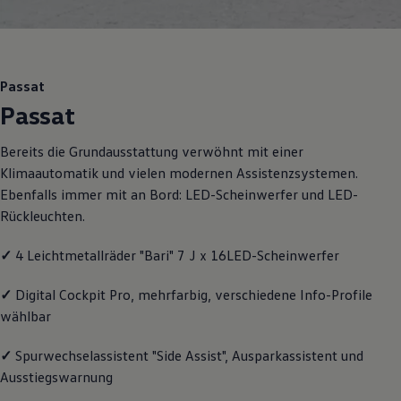
Motorenöl und Flüssigkeiten
Räder und Reifen
Pannen- und Unfallhilfe
Economy Service
Volkswagen Teile
Passat
Zubehör
Passat
Modellspezifisches Zubehör
Schutz und Pflege
Transport
Bereits die Grundausstattung verwöhnt mit einer
Entertainment und Elektronik
Klimaautomatik und vielen modernen Assistenzsystemen.
Individualisieren
Wallbox und Ladekabel
Ebenfalls immer mit an Bord: LED-Scheinwerfer und LED-
Digitale Extras
Rückleuchten.
Dienste für Ihr Modell finden
Volkswagen Apps, Login und Shop
✓
4 Leichtmetallräder "Bari" 7 J x 16LED-Scheinwerfer
Handy und Fahrzeug verbinden
Updates für Software, Karten und Radio
Über Ihr Auto
✓
Digital Cockpit Pro, mehrfarbig, verschiedene Info-Profile
Vorgängermodelle
wählbar
Kundeninformationen
Volkswagen Kundenbetreuung
Warn- und Kontrollleuchten
✓
Spurwechselassistent "Side Assist", Ausparkassistent und
Assistenzsysteme
Ausstiegswarnung
Digitale Betriebsanleitung
Live Beratung