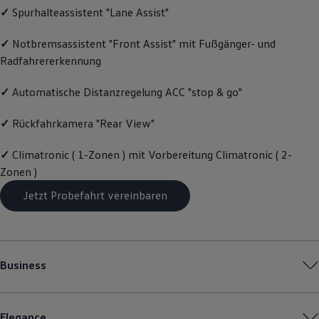
✓
Spurhalteassistent "Lane Assist"
Magazin
Lifestyle
Transport
✓
Notbremsassistent "Front Assist" mit Fußgänger- und
Familie
Radfahrererkennung
Elektromobilität
Volkswagen R
Pannen- und Unfallhilfe
✓
Automatische Distanzregelung ACC "stop & go"
Volkswagen Kundenbetreuung
✓
Rückfahrkamera "Rear View"
✓
Climatronic ( 1-Zonen ) mit Vorbereitung Climatronic ( 2-
Zonen )
Jetzt Probefahrt vereinbaren
Business
Elegance