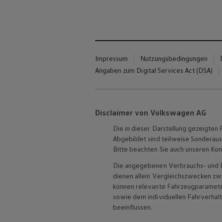
Magazin
Lifestyle
Transport
Familie
Elektromobilität
Volkswagen R
Impressum
Nutzungsbedingungen
Pannen- und Unfallhilfe
Volkswagen Kundenbetreuung
Angaben zum Digital Services Act (DSA)
Disclaimer von Volkswagen AG
Die in dieser Darstellung gezeigte
Abgebildet sind teilweise Sonderau
Bitte beachten Sie auch unseren Kon
Die angegebenen Verbrauchs- und Emi
dienen allein Vergleichszwecken z
können relevante Fahrzeugparamete
sowie dem individuellen Fahrverhal
beeinflussen.