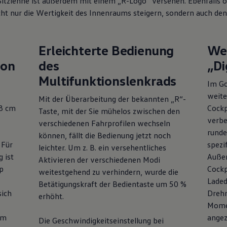
Sitzlehne ist außerdem mit einem „R-Logo“ versehen. Ebenfalls opt
cht nur die Wertigkeit des Innenraums steigern, sondern auch de
Erleichterte Bedienung
Wei
ion
des
„Di
Multifunktionslenkrads
Im
Go
weite
Mit der Überarbeitung der bekannten „R“-
,8 cm
Cockp
Taste, mit der Sie mühelos zwischen den
verbe
verschiedenen Fahrprofilen wechseln
runde
können, fällt die Bedienung jetzt noch
 Für
spezi
leichter. Um
z. B.
ein versehentliches
 ist
Außer
Aktivieren der verschiedenen Modi
p
Cockp
weitestgehend zu verhindern, wurde die
Laded
Betätigungskraft der Bedientaste um 50 %
sich
Drehm
erhöht.
Momen
em
angez
Die Geschwindigkeitseinstellung bei