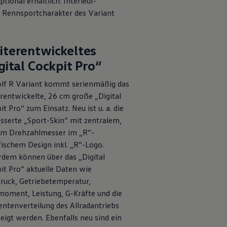
ional erhältlich: Interieur-
n Rennsportcharakter des
Variant
terentwickeltes
gital Cockpit Pro“
lf
R
Variant
kommt serienmäßig das
rentwickelte, 26 cm große „Digital
it Pro“ zum Einsatz. Neu ist u. a. die
sserte „Sport-Skin“ mit zentralem,
m Drehzahlmesser im „R“-
fischem Design inkl. „R“-Logo.
dem können über das „Digital
it Pro“ aktuelle Daten wie
ruck, Getriebetemperatur,
oment, Leistung, G-Kräfte und die
tenverteilung des Allradantriebs
eigt werden. Ebenfalls neu sind ein