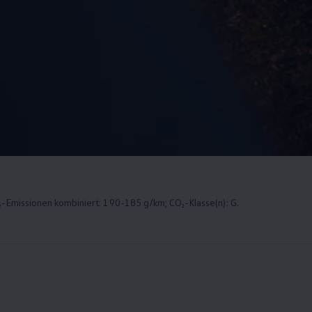
-Emissionen kombiniert: 190-185 g/km; CO₂-Klasse(n): G.