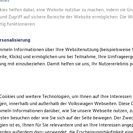
okies
kies helfen dabei, eine Website nutzbar zu machen, indem sie G
und Zugriff auf sichere Bereiche der Website ermöglichen. Die W
tig funktionieren.
rsonalisierung
mmeln Informationen über Ihre Websitenutzung (beispielsweise S
eite, Klicks) und ermöglichen uns bei Teilnahme, Ihre Umfrageerge
g mit einzubeziehen. Damit helfen sie uns, Ihr Nutzererlebnis pe
Cookies und weitere Technologien, um Ihnen auf Ihre Interessen
en, innerhalb und außerhalb der Volkswagen Webseiten. Diese C
meln Informationen darüber, wie Sie unsere Webseite nutzen, zu
sten besuchen oder wie Sie sich auf der Seite bewegen. Der Zwec
ien ist es, Ihnen für Sie relevantere und an Ihre Interessen ange
erden außerdem dazu verwendet, die Erscheinungshäufigkeit eine