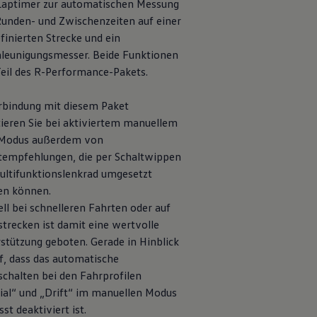
aptimer zur automatischen Messung
unden- und Zwischenzeiten auf einer
finierten Strecke und ein
leunigungsmesser. Beide Funktionen
eil des R
-
Performance
-Pakets.
rbindung mit diesem Paket
tieren Sie bei aktiviertem manuellem
Modus außerdem von
tempfehlungen, die per Schaltwippen
ltifunktionslenkrad umgesetzt
en können.
ell bei schnelleren Fahrten oder auf
trecken ist damit eine wertvolle
stützung geboten. Gerade in Hinblick
f, dass das automatische
chalten bei den Fahrprofilen
ial“ und „Drift“ im manuellen Modus
st deaktiviert ist.