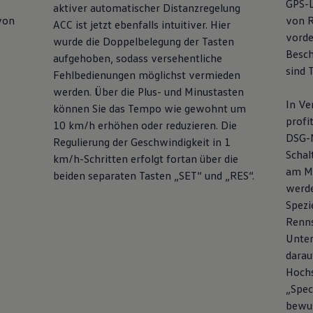
GPS-L
aktiver automatischer Distanzregelung
 von
von R
ACC ist jetzt ebenfalls intuitiver. Hier
vorde
wurde die Doppelbelegung der Tasten
Besch
aufgehoben, sodass versehentliche
sind T
Fehlbedienungen möglichst vermieden
werden. Über die Plus- und Minustasten
In Ve
können Sie das Tempo wie gewohnt um
profi
10 km/h erhöhen oder reduzieren. Die
DSG-
Regulierung der Geschwindigkeit in 1
Schal
km/h-Schritten erfolgt fortan über die
am Mu
beiden separaten Tasten „SET“ und „RES“.
werd
Spezi
Renns
Unter
darau
Hochs
„Spec
bewus