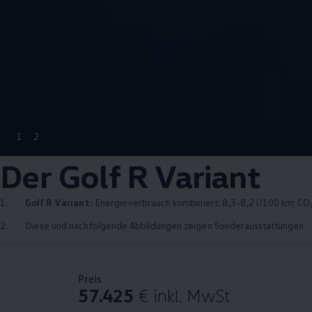
1
2
Der
Golf
R
Variant
1.
Golf
R
Variant
:
Energieverbrauch kombiniert: 8,3-8,2 l/100 km; CO₂
2.
Diese und nachfolgende Abbildungen zeigen Sonderausstattungen.
Preis
57.425
€
inkl. MwSt