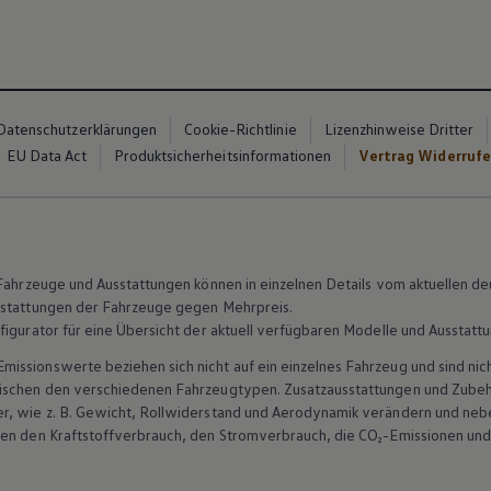
Datenschutzerklärungen
Cookie-Richtlinie
Lizenzhinweise Dritter
EU Data Act
Produktsicherheitsinformationen
Vertrag Widerruf
n Fahrzeuge und Ausstattungen können in einzelnen Details vom aktuellen
sstattungen der Fahrzeuge gegen Mehrpreis.
figurator für eine Übersicht der aktuell verfügbaren Modelle und Ausstatt
ssionswerte beziehen sich nicht auf ein einzelnes Fahrzeug und sind nic
wischen den verschiedenen Fahrzeugtypen. Zusatzausstattungen und
Zube
r, wie
z. B.
Gewicht, Rollwiderstand und Aerodynamik verändern und neb
ten den Kraftstoffverbrauch, den Stromverbrauch, die CO₂-Emissionen und