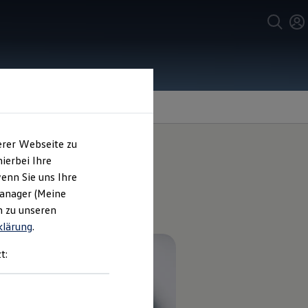
erer Webseite zu
ierbei Ihre
enn Sie uns Ihre
sstattung
Manager (Meine
n zu unseren
klärung
.
t: