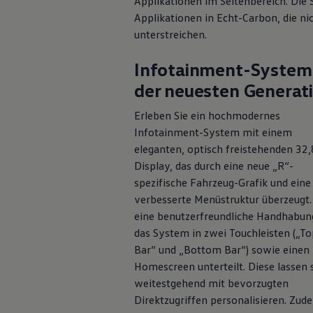
Applikationen im Seitenbereich. Die 
Hybridautos
Applikationen in Echt-Carbon, die ni
Marke und Erlebnis
Volkswagen R und R Experience
unterstreichen.
R-Modelle
R Experience
Infotainment-System
Driving Experience
Volkswagen entdecken
der neuesten Generat
Werkbesichtigung
Factory visit
Erleben Sie ein hochmodernes
Lifestyle Shop
Infotainment-System mit einem
T-Roc Kollektion
Golf Kollektion
eleganten, optisch freistehenden 32
ID. Kollektion
Display, das durch eine neue „R“-
Volkswagen Kollektion
spezifische Fahrzeug-Grafik und eine
R-Kollektion
GTI Kollektion
verbesserte Menüstruktur überzeugt.
Fußball Drop
eine benutzerfreundliche Handhabung
we drive football
das System in zwei Touchleisten („To
#wedriveproud
Besitzer und Service
Bar“ und „Bottom Bar“) sowie einen
myVolkswagen
Homescreen unterteilt. Diese lassen 
Software Updates
weitestgehend mit bevorzugten
Service und Ersatzteile
Inspektion und HU/AU
Direktzugriffen personalisieren. Zud
Reparaturen und Checks