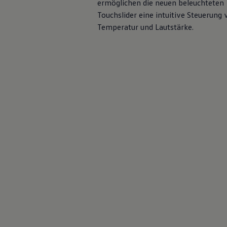
ermöglichen die neuen beleuchteten
Motorenöl und Flüssigkeiten
Touchslider eine intuitive Steuerung
Räder und Reifen
Pannen- und Unfallhilfe
Temperatur und Lautstärke.
Economy Service
Volkswagen Teile
Zubehör
Modellspezifisches Zubehör
Schutz und Pflege
Transport
Entertainment und Elektronik
Individualisieren
Wallbox und Ladekabel
Digitale Extras
Dienste für Ihr Modell finden
Volkswagen Apps, Login und Shop
Handy und Fahrzeug verbinden
Updates für Software, Karten und Radio
Über Ihr Auto
Vorgängermodelle
Kundeninformationen
Volkswagen Kundenbetreuung
Warn- und Kontrollleuchten
Assistenzsysteme
Digitale Betriebsanleitung
Live Beratung