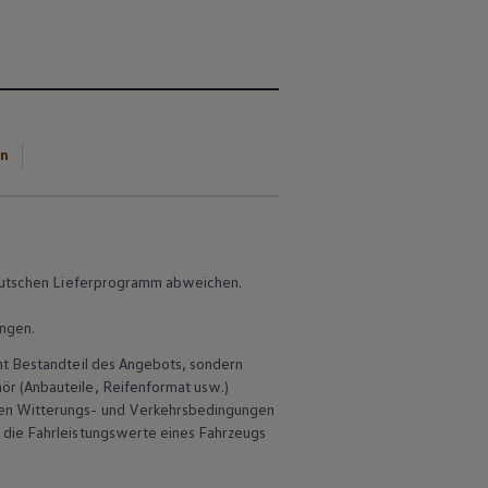
en
 deutschen Lieferprogramm abweichen.
ungen.
ht Bestandteil des Angebots, sondern
hör
(Anbauteile, Reifenformat usw.)
en Witterungs- und Verkehrsbedingungen
 die Fahrleistungswerte eines Fahrzeugs