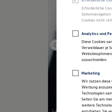
Erforderliche Co
Reifenpakete
Leasing
Erforderliche Coo
Leasing-Angebote
Seitennavigation 
Gebrauchtwagen Leasing
Cookies nicht rich
Junge Gebrauchtwagen-Leasing
Elektroauto Leasing
Kleinwagen-Leasing
Analytics und Pe
Leasing ohne Anzahlung
Finanzierung
Diese Cookies sa
Autokredit mit Schlussrate
Versicherungen und Garantien
Verweildauer je S
Kfz-Versicherung
Websiteoptimierun
Restschuldversicherungen
zuzuschneiden.
Garantien
Wartungsverträge
Geschäftskunden
Marketing
Professional Class bei Volkswagen
Großkunden
Wir nutzen diese 
Behörden
Werbung anzuzeig
Direktkunden
Sonderfahrzeuge
Technologien sam
Anpfiff zum Gewinn
Seiten Sie am mei
Elektromobilität
weitere Technolog
Elektroautos
ID. Tutorials
1
,
2
anzubieten. Sie w