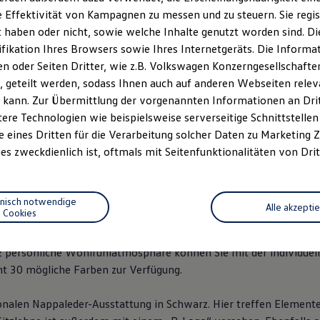
 Effektivität von Kampagnen zu messen und zu steuern. Sie regist
haben oder nicht, sowie welche Inhalte genutzt worden sind. Die
ifikation Ihres Browsers sowie Ihres Internetgeräts. Die Inform
 oder Seiten Dritter, wie z.B. Volkswagen Konzerngesellschafte
 geteilt werden, sodass Ihnen auch auf anderen Webseiten rel
n 2
 kann. Zur Übermittlung der vorgenannten Informationen an Dr
ere Technologien wie beispielsweise serverseitige Schnittstellen 
e eines Dritten für die Verarbeitung solcher Daten zu Marketing
 Mitfahrer auf stylischen Top-Sportsitzen Platz, die den Komfor
es zweckdienlich ist, oftmals mit Seitenfunktionalitäten von Drit
 Multifunktions-Sportlederlenkrad optimiert für eine noch leich
e aus und besitzt im Vergleich zum
Golf
Variant
Serienmodell grö
Taste um 50 % erhöht. Visuell überzeugt es mit einer Lenkradspa
hnisch notwendige
Alle akzepti
Cookies
n Mikrovlies „ArtVelours“. Für einen athletischen Look im Inner
gen, Fußmatten mit „R“-Logo sowie Pedalkappen, eine Fahrerfußs
 persönliche Wohlfühlatmosphäre können Sie mit der individuel
mt 30 mögliche Farben zur Verfügung.
ionalen Nappaleder-Ausstattung in Schwarz. Hier treffen Element