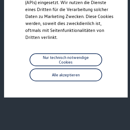
(APIs) eingesetzt. Wir nutzen die Dienste
Motorenöl und Flüssigkeiten
eines Dritten für die Verarbeitung solcher
Räder und Reifen
Pannen- und Unfallhilfe
Daten zu Marketing Zwecken. Diese Cookies
Economy Service
werden, soweit dies zweckdienlich ist,
Volkswagen Teile
oftmals mit Seitenfunktionalitäten von
Zubehör
Modellspezifisches Zubehör
Dritten verlinkt.
Schutz und Pflege
Transport
Entertainment und Elektronik
Individualisieren
Nur technisch notwendige
Wallbox und Ladekabel
Cookies
Digitale Extras
Dienste für Ihr Modell finden
Alle akzeptieren
Volkswagen Apps, Login und Shop
Handy und Fahrzeug verbinden
Updates für Software, Karten und Radio
Über Ihr Auto
Vorgängermodelle
Kundeninformationen
Volkswagen Kundenbetreuung
Warn- und Kontrollleuchten
Assistenzsysteme
Digitale Betriebsanleitung
Live Beratung