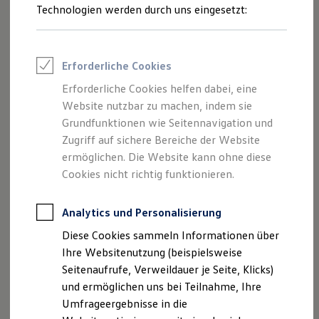
Reifenpakete
Technologien werden durch uns eingesetzt:
Leasing
Leasing-Angebote
Gebrauchtwagen Leasing
Junge Gebrauchtwagen-Leasing
Erforderliche Cookies
1
,
2
Elektroauto Leasing
Kleinwagen-Leasing
Erforderliche Cookies helfen dabei, eine
Leasing ohne Anzahlung
Website nutzbar zu machen, indem sie
Finanzierung
Beim
4MOTION
Allradantrieb des
Golf
R kommt das bereits
Autokredit mit Schlussrate
Grundfunktionen wie Seitennavigation und
vom Vorgänger bekannte R-Perfomance Torque Vectoring
Versicherungen und Garantien
Zugriff auf sichere Bereiche der Website
zum Einsatz. Damit kann die Antriebskraft nicht nur
Kfz-Versicherung
ermöglichen. Die Website kann ohne diese
Restschuldversicherungen
variabel zwischen Vorder- und Hinterachse, sondern auch
Garantien
Cookies nicht richtig funktionieren.
zwischen dem linken und rechten Hinterrad verteilt werden.
Wartungsverträge
Das Ergebnis: Agiles Fahrverhalten und mehr Stabilität bei
Geschäftskunden
Professional Class bei Volkswagen
Analytics und Personalisierung
Kurvenfahrten mit höheren Geschwindigkeiten.
Großkunden
Diese Cookies sammeln Informationen über
Behörden
Direktkunden
Ihre Websitenutzung (beispielsweise
Sonderfahrzeuge
Seitenaufrufe, Verweildauer je Seite, Klicks)
Anpfiff zum Gewinn
Impressum
Nutzungsbedingungen
und ermöglichen uns bei Teilnahme, Ihre
Elektromobilität
Elektroautos
Datenschutzerklärungen
Cookie-Richtlinie
Umfrageergebnisse in die
ID. Tutorials
Lizenzhinweise Dritter