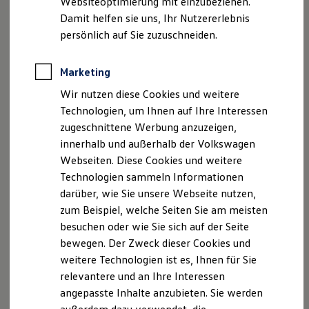
Websiteoptimierung mit einzubeziehen.
Elektrofahrzeugkonzepte
Angaben zum Digital Services Act (DSA)
EU Data Act
Damit helfen sie uns, Ihr Nutzererlebnis
ID. EVERY1
Reichweite
Produktsicherheitsinformationen
Vertrag Widerrufen
persönlich auf Sie zuzuschneiden.
Reichweite der ID. Modelle
Reichweite im Winter
Rekuperation
Marketing
Laden
Disclaimer von Volkswagen AG
Wir nutzen diese Cookies und weitere
Laden unterwegs
Laden Zuhause
Die in dieser Darstellung gezeigten Fahrzeuge und
Technologien, um Ihnen auf Ihre Interessen
Ladestationen finden
Ausstattungen können in einzelnen Details vom aktuellen
zugeschnittene Werbung anzuzeigen,
Ladezeitensimulator
deutschen Lieferprogramm abweichen. Abgebildet sind
innerhalb und außerhalb der Volkswagen
Batterie
teilweise Sonderausstattungen der Fahrzeuge gegen
Sicherheit
Webseiten. Diese Cookies und weitere
Mehrpreis.
Garantie und Lebensdauer
Technologien sammeln Informationen
Nachhaltigkeit
Bitte beachten Sie auch unseren Konfigurator für eine
darüber, wie Sie unsere Webseite nutzen,
Technologie
Übersicht der aktuell verfügbaren Modelle und Ausstattungen.
Kosten und Kauf
zum Beispiel, welche Seiten Sie am meisten
Verbrauchskosten
Die angegebenen Verbrauchs- und Emissionswerte beziehen
besuchen oder wie Sie sich auf der Seite
Kaufoptionen
sich nicht auf ein einzelnes Fahrzeug und sind nicht Bestandteil
bewegen. Der Zweck dieser Cookies und
E-Auto-Förderung
des Angebots, sondern dienen allein Vergleichszwecken
Software und Konnektivität
weitere Technologien ist es, Ihnen für Sie
zwischen den verschiedenen Fahrzeugtypen.
Die ID. Software 6
relevantere und an Ihre Interessen
Zusatzausstattungen und
Zubehör
(Anbauteile, Reifenformat
ID. Software Versionen und Updates
usw.) können relevante Fahrzeugparameter, wie
z. B.
Gewicht,
angepasste Inhalte anzubieten. Sie werden
Digitale Extras
Schnittstellen zu Ihrem ID.
Rollwiderstand und Aerodynamik verändern und neben