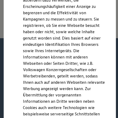
außerdem dazu verwendet, die
Hybridautos
Witterungs- und Verkehrsbedingungen sowie dem
Erscheinungshäufigkeit einer Anzeige zu
Marke und Erlebnis
individuellen Fahrverhalten den Kraftstoffverbrauch, den
begrenzen und die Effektivität von
Volkswagen R und R Experience
Stromverbrauch, die CO₂-Emissionen und die
R-Modelle
Kampagnen zu messen und zu steuern. Sie
Fahrleistungswerte eines Fahrzeugs beeinflussen.
R Experience
registrieren, ob Sie eine Webseite besucht
Driving Experience
haben oder nicht, sowie welche Inhalte
Volkswagen entdecken
Werkbesichtigung
genutzt worden sind. Dies basiert auf einer
Factory visit
eindeutigen Identifikation Ihres Browsers
Lifestyle Shop
sowie Ihres Internetgeräts. Die
T-Roc Kollektion
Golf Kollektion
Informationen können mit anderen
ID. Kollektion
Webseiten oder Seiten Dritter, wie z.B.
Volkswagen Kollektion
Volkswagen Konzerngesellschaften oder
R-Kollektion
GTI Kollektion
Werbetreibenden, geteilt werden, sodass
Fußball Drop
Ihnen auch auf anderen Webseiten relevante
we drive football
Werbung angezeigt werden kann. Zur
#wedriveproud
Besitzer und Service
Übermittlung der vorgenannten
myVolkswagen
Informationen an Dritte werden neben
Software Updates
Cookies auch weitere Technologien wie
Service und Ersatzteile
Inspektion und HU/AU
beispielsweise serverseitige Schnittstellen
Reparaturen und Checks