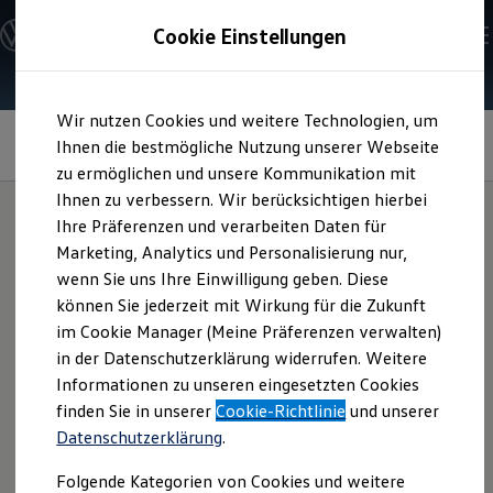
Modelle und Konfigurator
Cookie Einstellungen
Konfigurator
Modelle vergleichen
Konfiguration laden
Zum
Zum
Autosuche
Wir nutzen Cookies und weitere Technologien, um
Hauptinhalt
Footer
Elektroautos
Allradantrieb inkl. R
-
Performance
Torque
springen
springen
Ihnen die bestmögliche Nutzung unserer Webseite
ENERGY Sondermodelle
Vectoring
Nutzfahrzeuge
zu ermöglichen und unsere Kommunikation mit
SUV und CUV
Ihnen zu verbessern. Wir berücksichtigen hierbei
Familienautos
Ihre Präferenzen und verarbeiten Daten für
Kombis
Kompaktwagen
Marketing, Analytics und Personalisierung nur,
Hochdynamische
Sportwagen
wenn Sie uns Ihre Einwilligung geben. Diese
Schnell verfügbare Fahrzeuge
Angebote und Produkte
können Sie jederzeit mit Wirkung für die Zukunft
Kurvenfahrten
Aktuelle Angebote
im Cookie Manager (Meine Präferenzen verwalten)
E-Auto-Förderung
in der Datenschutzerklärung widerrufen. Weitere
Volkswagen Marktplatz
Informationen zu unseren eingesetzten Cookies
Die ENERGY Sondermodelle
Junge Gebrauchtwagen und Gebrauchtwagen
finden Sie in unserer
Cookie-Richtlinie
und unserer
Volkswagen Zertifizierte Gebrauchtwagen
Datenschutzerklärung
.
Elektromobilität bei Gebrauchtwagen
Zubehör- und Serviceangebote
Folgende Kategorien von Cookies und weitere
Saisonangebote