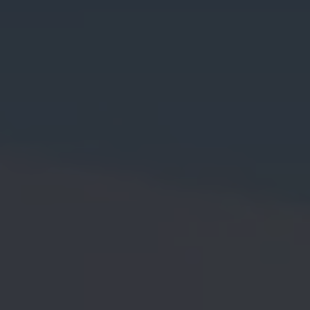
Magazin
Lifestyle
Transport
Familie
Elektromobilität
Volkswagen R
Pannen- und Unfallhilfe
Volkswagen Kundenbetreuung