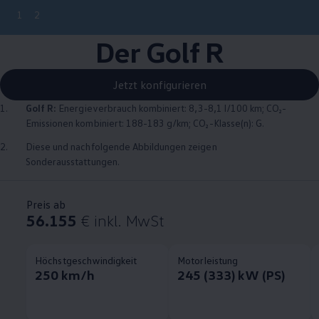
1
2
Der
Golf
R
Jetzt konfigurieren
1.
Golf
R:
Energieverbrauch kombiniert: 8,3-8,1 l/100 km; CO₂-
Emissionen kombiniert: 188-183 g/km; CO₂-Klasse(n): G.
2.
Diese und nachfolgende Abbildungen zeigen
Sonderausstattungen.
Preis ab
56.155
€
inkl. MwSt
Höchstgeschwindigkeit
Motorleistung
250 km/h
245 (333) kW (PS)