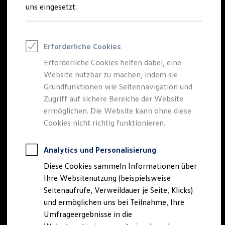
Reifenpakete
uns eingesetzt:
Leasing
Leasing-Angebote
Gebrauchtwagen Leasing
Junge Gebrauchtwagen-Leasing
Erforderliche Cookies
Elektroauto Leasing
Kleinwagen-Leasing
Erforderliche Cookies helfen dabei, eine
Leasing ohne Anzahlung
Website nutzbar zu machen, indem sie
Finanzierung
Autokredit mit Schlussrate
Grundfunktionen wie Seitennavigation und
Versicherungen und Garantien
Zugriff auf sichere Bereiche der Website
Kfz-Versicherung
ermöglichen. Die Website kann ohne diese
Restschuldversicherungen
Garantien
Cookies nicht richtig funktionieren.
Wartungsverträge
Geschäftskunden
Professional Class bei Volkswagen
Analytics und Personalisierung
Großkunden
Diese Cookies sammeln Informationen über
Behörden
Direktkunden
Ihre Websitenutzung (beispielsweise
Sonderfahrzeuge
Seitenaufrufe, Verweildauer je Seite, Klicks)
Anpfiff zum Gewinn
und ermöglichen uns bei Teilnahme, Ihre
Elektromobilität
Elektroautos
Umfrageergebnisse in die
ID. Tutorials