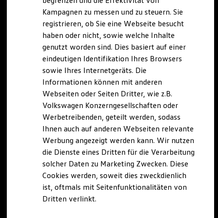
begrenzen und die Effektivität von
Hybridautos
Kampagnen zu messen und zu steuern. Sie
Marke und Erlebnis
registrieren, ob Sie eine Webseite besucht
Volkswagen R und R Experience
R-Modelle
haben oder nicht, sowie welche Inhalte
R Experience
genutzt worden sind. Dies basiert auf einer
Driving Experience
eindeutigen Identifikation Ihres Browsers
Volkswagen entdecken
Werkbesichtigung
sowie Ihres Internetgeräts. Die
Factory visit
Informationen können mit anderen
Lifestyle Shop
Webseiten oder Seiten Dritter, wie z.B.
T-Roc Kollektion
Golf Kollektion
Volkswagen Konzerngesellschaften oder
ID. Kollektion
Werbetreibenden, geteilt werden, sodass
Volkswagen Kollektion
Ihnen auch auf anderen Webseiten relevante
R-Kollektion
GTI Kollektion
Werbung angezeigt werden kann. Wir nutzen
Fußball Drop
die Dienste eines Dritten für die Verarbeitung
we drive football
solcher Daten zu Marketing Zwecken. Diese
#wedriveproud
Besitzer und Service
Cookies werden, soweit dies zweckdienlich
myVolkswagen
ist, oftmals mit Seitenfunktionalitäten von
Software Updates
Dritten verlinkt.
Service und Ersatzteile
Inspektion und HU/AU
Reparaturen und Checks