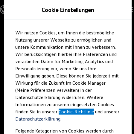
Modelle und Konfigurator
Cookie Einstellungen
Konfigurator
Modelle vergleichen
Konfiguration laden
Zum
Zum
Autosuche
Wir nutzen Cookies, um Ihnen die bestmögliche
Hauptinhalt
Footer
Elektroautos
springen
springen
Nutzung unserer Webseite zu ermöglichen und
ENERGY Sondermodelle
Nutzfahrzeuge
unsere Kommunikation mit Ihnen zu verbessern.
SUV und CUV
Wir berücksichtigen hierbei Ihre Präferenzen und
Familienautos
verarbeiten Daten für Marketing, Analytics und
Kombis
Kompaktwagen
Personalisierung nur, wenn Sie uns Ihre
Sportwagen
Einwilligung geben. Diese können Sie jederzeit mit
Schnell verfügbare Fahrzeuge
Angebote und Produkte
Wirkung für die Zukunft im Cookie Manager
Aktuelle Angebote
(Meine Präferenzen verwalten) in der
E-Auto-Förderung
Datenschutzerklärung widerrufen. Weitere
Volkswagen Marktplatz
Informationen zu unseren eingesetzten Cookies
Die ENERGY Sondermodelle
Junge Gebrauchtwagen und Gebrauchtwagen
finden Sie in unserer
Cookie-Richtlinie
und unserer
Volkswagen Zertifizierte Gebrauchtwagen
Datenschutzerklärung
.
Elektromobilität bei Gebrauchtwagen
Zubehör- und Serviceangebote
Folgende Kategorien von Cookies werden durch
Saisonangebote