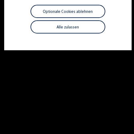
Motorenöl und Flüssigkeiten
Räder und Reifen
Optionale Cookies ablehnen
Pannen- und Unfallhilfe
Economy Service
Volkswagen Teile
Alle zulassen
Zubehör
Modellspezifisches Zubehör
Schutz und Pflege
Transport
Entertainment und Elektronik
Individualisieren
Wallbox und Ladekabel
Digitale Extras
Dienste für Ihr Modell finden
Volkswagen Apps, Login und Shop
Handy und Fahrzeug verbinden
Updates für Software, Karten und Radio
Über Ihr Auto
Vorgängermodelle
Kundeninformationen
Volkswagen Kundenbetreuung
Warn- und Kontrollleuchten
Assistenzsysteme
Digitale Betriebsanleitung
Live Beratung