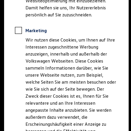
Websiteoptimierung mit einzubeziehen.
Elektrofahrzeugkonzepte
Damit helfen sie uns, Ihr Nutzererlebnis
ID. EVERY1
Reichweite
persönlich auf Sie zuzuschneiden.
Reichweite der ID. Modelle
Reichweite im Winter
Rekuperation
Marketing
Laden
Wir nutzen diese Cookies, um Ihnen auf Ihre
Laden unterwegs
Laden Zuhause
Interessen zugeschnittene Werbung
Ladestationen finden
anzuzeigen, innerhalb und außerhalb der
Ladezeitensimulator
Volkswagen Webseiten. Diese Cookies
Batterie
Sicherheit
sammeln Informationen darüber, wie Sie
Garantie und Lebensdauer
unsere Webseite nutzen, zum Beispiel,
Nachhaltigkeit
welche Seiten Sie am meisten besuchen oder
Technologie
Kosten und Kauf
wie Sie sich auf der Seite bewegen. Der
Verbrauchskosten
Zweck dieser Cookies ist es, Ihnen für Sie
Kaufoptionen
relevantere und an Ihre Interessen
E-Auto-Förderung
Software und Konnektivität
angepasste Inhalte anzubieten. Sie werden
Die ID. Software 6
außerdem dazu verwendet, die
ID. Software Versionen und Updates
Erscheinungshäufigkeit einer Anzeige zu
Digitale Extras
Schnittstellen zu Ihrem ID.