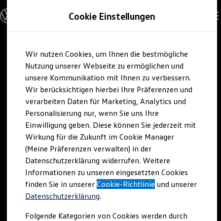
Modelle und Konfigurator
Cookie Einstellungen
Konfigurator
Modelle vergleichen
Konfiguration laden
Zum
Zum
Autosuche
Wir nutzen Cookies, um Ihnen die bestmögliche
Hauptinhalt
Footer
Elektroautos
springen
springen
Nutzung unserer Webseite zu ermöglichen und
ENERGY Sondermodelle
Nutzfahrzeuge
unsere Kommunikation mit Ihnen zu verbessern.
SUV und CUV
Wir berücksichtigen hierbei Ihre Präferenzen und
Familienautos
verarbeiten Daten für Marketing, Analytics und
Kombis
Kompaktwagen
Personalisierung nur, wenn Sie uns Ihre
Sportwagen
Einwilligung geben. Diese können Sie jederzeit mit
Schnell verfügbare Fahrzeuge
Angebote und Produkte
Wirkung für die Zukunft im Cookie Manager
Aktuelle Angebote
(Meine Präferenzen verwalten) in der
E-Auto-Förderung
Datenschutzerklärung widerrufen. Weitere
Volkswagen Marktplatz
Informationen zu unseren eingesetzten Cookies
Die ENERGY Sondermodelle
Junge Gebrauchtwagen und Gebrauchtwagen
finden Sie in unserer
Cookie-Richtlinie
und unserer
Volkswagen Zertifizierte Gebrauchtwagen
Datenschutzerklärung
.
Elektromobilität bei Gebrauchtwagen
Zubehör- und Serviceangebote
Folgende Kategorien von Cookies werden durch
Saisonangebote