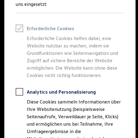
Reifenpakete
uns eingesetzt:
Leasing
Leasing-Angebote
Gebrauchtwagen Leasing
Junge Gebrauchtwagen-Leasing
Erforderliche Cookies
Elektroauto Leasing
Kleinwagen-Leasing
Erforderliche Cookies helfen dabei, eine
Leasing ohne Anzahlung
Website nutzbar zu machen, indem sie
Finanzierung
Autokredit mit Schlussrate
Grundfunktionen wie Seitennavigation und
Versicherungen und Garantien
Zugriff auf sichere Bereiche der Website
Kfz-Versicherung
ermöglichen. Die Website kann ohne diese
Restschuldversicherungen
Garantien
Cookies nicht richtig funktionieren.
Wartungsverträge
Geschäftskunden
Professional Class bei Volkswagen
Analytics und Personalisierung
Großkunden
Diese Cookies sammeln Informationen über
Behörden
Direktkunden
Ihre Websitenutzung (beispielsweise
Sonderfahrzeuge
Seitenaufrufe, Verweildauer je Seite, Klicks)
Anpfiff zum Gewinn
und ermöglichen uns bei Teilnahme, Ihre
Elektromobilität
Elektroautos
Umfrageergebnisse in die
ID. Tutorials