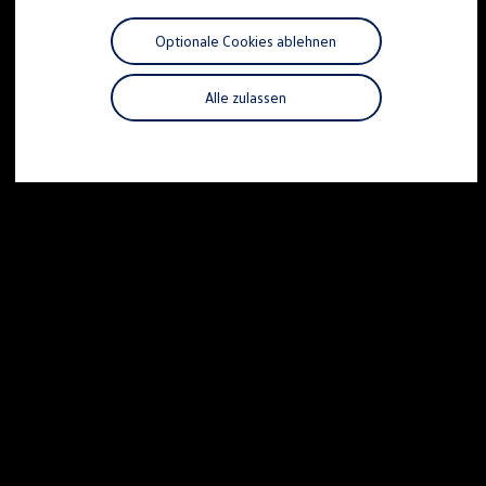
Motorenöl und Flüssigkeiten
Räder und Reifen
Optionale Cookies ablehnen
Pannen- und Unfallhilfe
Economy Service
Volkswagen Teile
Alle zulassen
Zubehör
Modellspezifisches Zubehör
Schutz und Pflege
Transport
Entertainment und Elektronik
Individualisieren
Wallbox und Ladekabel
Digitale Extras
Dienste für Ihr Modell finden
Volkswagen Apps, Login und Shop
Handy und Fahrzeug verbinden
Updates für Software, Karten und Radio
Über Ihr Auto
Vorgängermodelle
Kundeninformationen
Volkswagen Kundenbetreuung
Warn- und Kontrollleuchten
Assistenzsysteme
Digitale Betriebsanleitung
Live Beratung