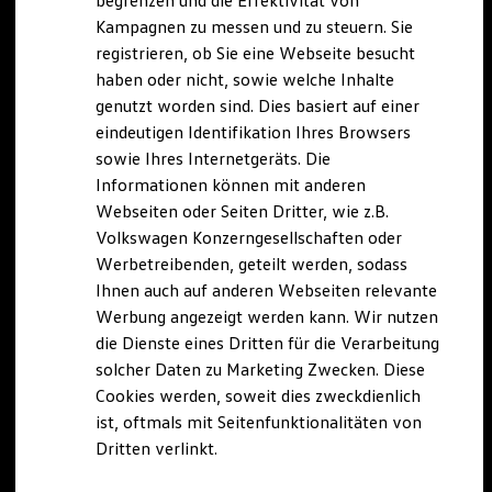
begrenzen und die Effektivität von
Hybridautos
Kampagnen zu messen und zu steuern. Sie
Marke und Erlebnis
registrieren, ob Sie eine Webseite besucht
Volkswagen R und R Experience
R-Modelle
haben oder nicht, sowie welche Inhalte
R Experience
genutzt worden sind. Dies basiert auf einer
Driving Experience
eindeutigen Identifikation Ihres Browsers
Volkswagen entdecken
Werkbesichtigung
sowie Ihres Internetgeräts. Die
Factory visit
Informationen können mit anderen
Lifestyle Shop
Webseiten oder Seiten Dritter, wie z.B.
T-Roc Kollektion
Golf Kollektion
Volkswagen Konzerngesellschaften oder
ID. Kollektion
Werbetreibenden, geteilt werden, sodass
Volkswagen Kollektion
Ihnen auch auf anderen Webseiten relevante
R-Kollektion
GTI Kollektion
Werbung angezeigt werden kann. Wir nutzen
Fußball Drop
die Dienste eines Dritten für die Verarbeitung
we drive football
solcher Daten zu Marketing Zwecken. Diese
#wedriveproud
Besitzer und Service
Cookies werden, soweit dies zweckdienlich
myVolkswagen
ist, oftmals mit Seitenfunktionalitäten von
Software Updates
Dritten verlinkt.
Service und Ersatzteile
Inspektion und HU/AU
Reparaturen und Checks