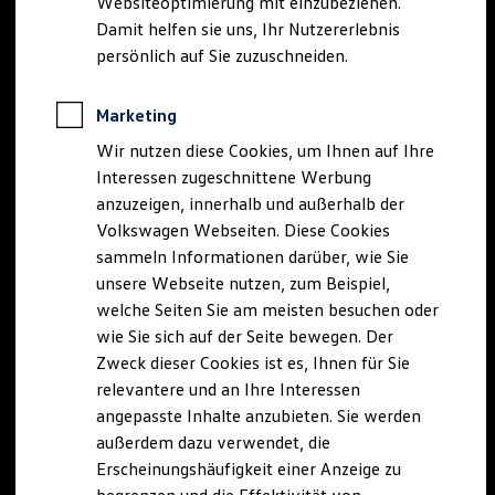
Websiteoptimierung mit einzubeziehen.
Elektrofahrzeugkonzepte
Damit helfen sie uns, Ihr Nutzererlebnis
ID. EVERY1
Reichweite
persönlich auf Sie zuzuschneiden.
Reichweite der ID. Modelle
Reichweite im Winter
Rekuperation
Marketing
Laden
Wir nutzen diese Cookies, um Ihnen auf Ihre
Laden unterwegs
Laden Zuhause
Interessen zugeschnittene Werbung
Ladestationen finden
anzuzeigen, innerhalb und außerhalb der
Ladezeitensimulator
Volkswagen Webseiten. Diese Cookies
Batterie
Sicherheit
sammeln Informationen darüber, wie Sie
Garantie und Lebensdauer
unsere Webseite nutzen, zum Beispiel,
Nachhaltigkeit
welche Seiten Sie am meisten besuchen oder
Technologie
Kosten und Kauf
wie Sie sich auf der Seite bewegen. Der
Verbrauchskosten
Zweck dieser Cookies ist es, Ihnen für Sie
Kaufoptionen
relevantere und an Ihre Interessen
E-Auto-Förderung
Software und Konnektivität
angepasste Inhalte anzubieten. Sie werden
Die ID. Software 6
außerdem dazu verwendet, die
ID. Software Versionen und Updates
Erscheinungshäufigkeit einer Anzeige zu
Digitale Extras
Schnittstellen zu Ihrem ID.