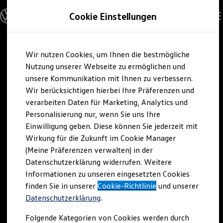
Modelle und Konfigurator
Cookie Einstellungen
Konfigurator
Modelle vergleichen
Konfiguration laden
Zum
Zum
Autosuche
Wir nutzen Cookies, um Ihnen die bestmögliche
Hauptinhalt
Footer
Elektroautos
springen
springen
Nutzung unserer Webseite zu ermöglichen und
ENERGY Sondermodelle
Nutzfahrzeuge
unsere Kommunikation mit Ihnen zu verbessern.
SUV und CUV
Wir berücksichtigen hierbei Ihre Präferenzen und
Familienautos
verarbeiten Daten für Marketing, Analytics und
Kombis
Kompaktwagen
Personalisierung nur, wenn Sie uns Ihre
Sportwagen
Einwilligung geben. Diese können Sie jederzeit mit
Schnell verfügbare Fahrzeuge
Angebote und Produkte
Wirkung für die Zukunft im Cookie Manager
Aktuelle Angebote
(Meine Präferenzen verwalten) in der
E-Auto-Förderung
Datenschutzerklärung widerrufen. Weitere
Volkswagen Marktplatz
Informationen zu unseren eingesetzten Cookies
Die ENERGY Sondermodelle
Junge Gebrauchtwagen und Gebrauchtwagen
finden Sie in unserer
Cookie-Richtlinie
und unserer
Volkswagen Zertifizierte Gebrauchtwagen
Datenschutzerklärung
.
Elektromobilität bei Gebrauchtwagen
Zubehör- und Serviceangebote
Folgende Kategorien von Cookies werden durch
Saisonangebote