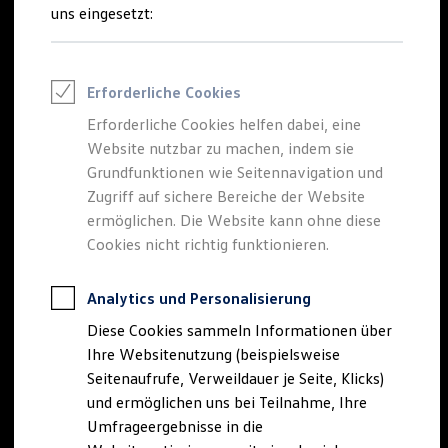
Reifenpakete
uns eingesetzt:
Leasing
Leasing-Angebote
Gebrauchtwagen Leasing
Junge Gebrauchtwagen-Leasing
Erforderliche Cookies
Elektroauto Leasing
Kleinwagen-Leasing
Erforderliche Cookies helfen dabei, eine
Leasing ohne Anzahlung
Website nutzbar zu machen, indem sie
Finanzierung
Autokredit mit Schlussrate
Grundfunktionen wie Seitennavigation und
Versicherungen und Garantien
Zugriff auf sichere Bereiche der Website
Kfz-Versicherung
ermöglichen. Die Website kann ohne diese
Restschuldversicherungen
Garantien
Cookies nicht richtig funktionieren.
Wartungsverträge
Geschäftskunden
Professional Class bei Volkswagen
Analytics und Personalisierung
Großkunden
Diese Cookies sammeln Informationen über
Behörden
Direktkunden
Ihre Websitenutzung (beispielsweise
Sonderfahrzeuge
Seitenaufrufe, Verweildauer je Seite, Klicks)
Anpfiff zum Gewinn
und ermöglichen uns bei Teilnahme, Ihre
Elektromobilität
Elektroautos
Umfrageergebnisse in die
ID. Tutorials