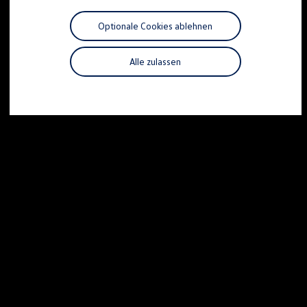
Motorenöl und Flüssigkeiten
Räder und Reifen
Optionale Cookies ablehnen
Pannen- und Unfallhilfe
Economy Service
Volkswagen Teile
Alle zulassen
Zubehör
Modellspezifisches Zubehör
Schutz und Pflege
Transport
Entertainment und Elektronik
Individualisieren
Wallbox und Ladekabel
Digitale Extras
Dienste für Ihr Modell finden
Volkswagen Apps, Login und Shop
Handy und Fahrzeug verbinden
Updates für Software, Karten und Radio
Über Ihr Auto
Vorgängermodelle
Kundeninformationen
Volkswagen Kundenbetreuung
Warn- und Kontrollleuchten
Assistenzsysteme
Digitale Betriebsanleitung
Live Beratung