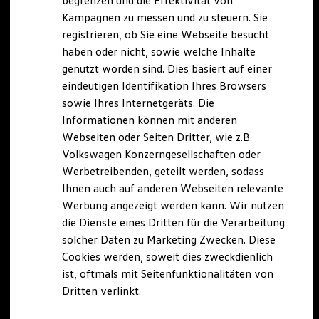
begrenzen und die Effektivität von
Hybridautos
Kampagnen zu messen und zu steuern. Sie
Marke und Erlebnis
registrieren, ob Sie eine Webseite besucht
Volkswagen R und R Experience
R-Modelle
haben oder nicht, sowie welche Inhalte
R Experience
genutzt worden sind. Dies basiert auf einer
Driving Experience
eindeutigen Identifikation Ihres Browsers
Volkswagen entdecken
Werkbesichtigung
sowie Ihres Internetgeräts. Die
Factory visit
Informationen können mit anderen
Lifestyle Shop
Webseiten oder Seiten Dritter, wie z.B.
T-Roc Kollektion
Golf Kollektion
Volkswagen Konzerngesellschaften oder
ID. Kollektion
Werbetreibenden, geteilt werden, sodass
Volkswagen Kollektion
Ihnen auch auf anderen Webseiten relevante
R-Kollektion
GTI Kollektion
Werbung angezeigt werden kann. Wir nutzen
Fußball Drop
die Dienste eines Dritten für die Verarbeitung
we drive football
solcher Daten zu Marketing Zwecken. Diese
#wedriveproud
Besitzer und Service
Cookies werden, soweit dies zweckdienlich
myVolkswagen
ist, oftmals mit Seitenfunktionalitäten von
Software Updates
Dritten verlinkt.
Service und Ersatzteile
Inspektion und HU/AU
Reparaturen und Checks