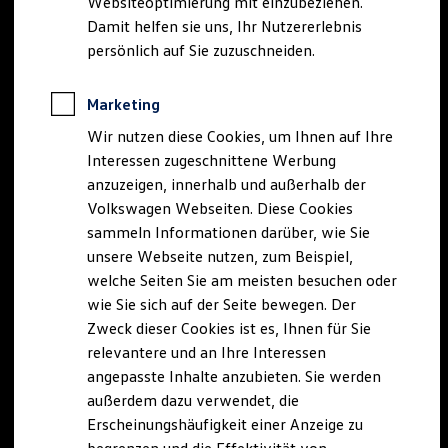
Websiteoptimierung mit einzubeziehen.
Elektrofahrzeugkonzepte
Damit helfen sie uns, Ihr Nutzererlebnis
ID. EVERY1
Reichweite
persönlich auf Sie zuzuschneiden.
Reichweite der ID. Modelle
Reichweite im Winter
Rekuperation
Marketing
Laden
Wir nutzen diese Cookies, um Ihnen auf Ihre
Laden unterwegs
Laden Zuhause
Interessen zugeschnittene Werbung
Ladestationen finden
anzuzeigen, innerhalb und außerhalb der
Ladezeitensimulator
Volkswagen Webseiten. Diese Cookies
Batterie
Sicherheit
sammeln Informationen darüber, wie Sie
Garantie und Lebensdauer
unsere Webseite nutzen, zum Beispiel,
Nachhaltigkeit
welche Seiten Sie am meisten besuchen oder
Technologie
Kosten und Kauf
wie Sie sich auf der Seite bewegen. Der
Verbrauchskosten
Zweck dieser Cookies ist es, Ihnen für Sie
Kaufoptionen
relevantere und an Ihre Interessen
E-Auto-Förderung
Software und Konnektivität
angepasste Inhalte anzubieten. Sie werden
Die ID. Software 6
außerdem dazu verwendet, die
ID. Software Versionen und Updates
Erscheinungshäufigkeit einer Anzeige zu
Digitale Extras
Schnittstellen zu Ihrem ID.