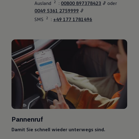
2
Ausland
:⁠
00800 897378423
oder
0049 5361 2759999
2
SMS
:
+49 177 1781496
Pannenruf
Damit Sie schnell wieder unterwegs sind.