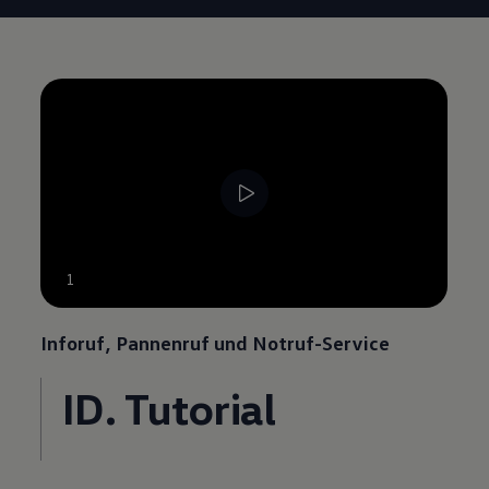
--:--
1
Verbleibende Zeit, --:--
Inforuf, Pannenruf und Notruf
-
Service
ID. Tutorial