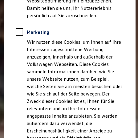
Websiteoptimierung mit einzubeziehen.
Elektrofahrzeugkonzepte
Damit helfen sie uns, Ihr Nutzererlebnis
ID. EVERY1
Reichweite
persönlich auf Sie zuzuschneiden.
Reichweite der ID. Modelle
Reichweite im Winter
Rekuperation
Marketing
Laden
Wir nutzen diese Cookies, um Ihnen auf Ihre
Laden unterwegs
Laden Zuhause
Interessen zugeschnittene Werbung
Ladestationen finden
anzuzeigen, innerhalb und außerhalb der
Ladezeitensimulator
Volkswagen Webseiten. Diese Cookies
Batterie
Sicherheit
sammeln Informationen darüber, wie Sie
Garantie und Lebensdauer
unsere Webseite nutzen, zum Beispiel,
Nachhaltigkeit
welche Seiten Sie am meisten besuchen oder
Technologie
Kosten und Kauf
wie Sie sich auf der Seite bewegen. Der
Verbrauchskosten
Zweck dieser Cookies ist es, Ihnen für Sie
Kaufoptionen
relevantere und an Ihre Interessen
E-Auto-Förderung
Software und Konnektivität
angepasste Inhalte anzubieten. Sie werden
Die ID. Software 6
außerdem dazu verwendet, die
ID. Software Versionen und Updates
Erscheinungshäufigkeit einer Anzeige zu
Digitale Extras
Schnittstellen zu Ihrem ID.