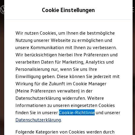
Modelle und Konfigurator
Cookie Einstellungen
Konfigurator
Modelle vergleichen
Konfiguration laden
Zum
Zum
Autosuche
Wir nutzen Cookies, um Ihnen die bestmögliche
Hauptinhalt
Footer
Elektroautos
springen
springen
Nutzung unserer Webseite zu ermöglichen und
ENERGY Sondermodelle
Nutzfahrzeuge
unsere Kommunikation mit Ihnen zu verbessern.
SUV und CUV
Wir berücksichtigen hierbei Ihre Präferenzen und
Familienautos
verarbeiten Daten für Marketing, Analytics und
Kombis
Kompaktwagen
Personalisierung nur, wenn Sie uns Ihre
Sportwagen
Einwilligung geben. Diese können Sie jederzeit mit
Schnell verfügbare Fahrzeuge
Angebote und Produkte
Wirkung für die Zukunft im Cookie Manager
Aktuelle Angebote
(Meine Präferenzen verwalten) in der
E-Auto-Förderung
Datenschutzerklärung widerrufen. Weitere
Volkswagen Marktplatz
Informationen zu unseren eingesetzten Cookies
Die ENERGY Sondermodelle
Junge Gebrauchtwagen und Gebrauchtwagen
finden Sie in unserer
Cookie-Richtlinie
und unserer
Volkswagen Zertifizierte Gebrauchtwagen
Datenschutzerklärung
.
Elektromobilität bei Gebrauchtwagen
Zubehör- und Serviceangebote
Folgende Kategorien von Cookies werden durch
Saisonangebote