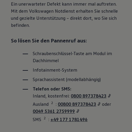
Ein unerwarteter Defekt kann immer mal auftreten.
Mit dem
Volkswagen
Notdienst erhalten Sie schnelle
und gezielte Unterstützung – direkt dort, wo Sie sich
befinden.
So lösen Sie den Pannenruf aus:
Schraubenschlüssel-Taste am Modul im
Dachhimmel
Infotainment-System
Sprachassistent (modellabhängig)
Telefon oder SMS:
Inland, kostenfrei:
0800 897378423
2
Ausland
:⁠
00800 897378423
oder
0049 5361 2759999
2
SMS
:
+49 177 1781496