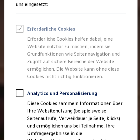
Reifenpakete
uns eingesetzt:
Leasing
Leasing-Angebote
Gebrauchtwagen Leasing
Junge Gebrauchtwagen-Leasing
Erforderliche Cookies
Elektroauto Leasing
Kleinwagen-Leasing
Erforderliche Cookies helfen dabei, eine
Leasing ohne Anzahlung
Website nutzbar zu machen, indem sie
Finanzierung
Autokredit mit Schlussrate
Grundfunktionen wie Seitennavigation und
Versicherungen und Garantien
Zugriff auf sichere Bereiche der Website
Kfz-Versicherung
ermöglichen. Die Website kann ohne diese
Restschuldversicherungen
Garantien
Cookies nicht richtig funktionieren.
Wartungsverträge
Geschäftskunden
Professional Class bei Volkswagen
Analytics und Personalisierung
Großkunden
Diese Cookies sammeln Informationen über
Behörden
Direktkunden
Ihre Websitenutzung (beispielsweise
Sonderfahrzeuge
Seitenaufrufe, Verweildauer je Seite, Klicks)
Anpfiff zum Gewinn
und ermöglichen uns bei Teilnahme, Ihre
Elektromobilität
Elektroautos
Umfrageergebnisse in die
ID. Tutorials