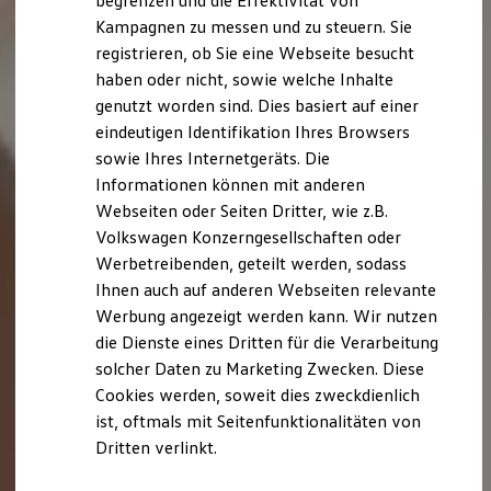
begrenzen und die Effektivität von
Hybridautos
Kampagnen zu messen und zu steuern. Sie
Marke und Erlebnis
registrieren, ob Sie eine Webseite besucht
Volkswagen R und R Experience
R-Modelle
haben oder nicht, sowie welche Inhalte
R Experience
genutzt worden sind. Dies basiert auf einer
Driving Experience
eindeutigen Identifikation Ihres Browsers
Volkswagen entdecken
Werkbesichtigung
sowie Ihres Internetgeräts. Die
Factory visit
Informationen können mit anderen
Lifestyle Shop
Webseiten oder Seiten Dritter, wie z.B.
T-Roc Kollektion
Golf Kollektion
Volkswagen Konzerngesellschaften oder
ID. Kollektion
Werbetreibenden, geteilt werden, sodass
Volkswagen Kollektion
Ihnen auch auf anderen Webseiten relevante
R-Kollektion
GTI Kollektion
Werbung angezeigt werden kann. Wir nutzen
Fußball Drop
die Dienste eines Dritten für die Verarbeitung
we drive football
solcher Daten zu Marketing Zwecken. Diese
#wedriveproud
Besitzer und Service
Cookies werden, soweit dies zweckdienlich
myVolkswagen
ist, oftmals mit Seitenfunktionalitäten von
Software Updates
Dritten verlinkt.
Service und Ersatzteile
Inspektion und HU/AU
Reparaturen und Checks