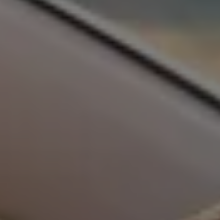
Magazin
Lifestyle
Transport
Familie
Elektromobilität
Volkswagen R
Pannen- und Unfallhilfe
Volkswagen Kundenbetreuung