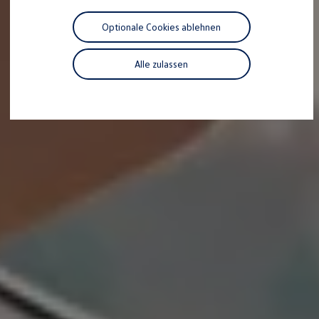
Motorenöl und Flüssigkeiten
Räder und Reifen
Optionale Cookies ablehnen
Pannen- und Unfallhilfe
Economy Service
Volkswagen Teile
Alle zulassen
Zubehör
Modellspezifisches Zubehör
Schutz und Pflege
Transport
Entertainment und Elektronik
Individualisieren
Wallbox und Ladekabel
Digitale Extras
Dienste für Ihr Modell finden
Volkswagen Apps, Login und Shop
Handy und Fahrzeug verbinden
Updates für Software, Karten und Radio
Über Ihr Auto
Vorgängermodelle
Kundeninformationen
Volkswagen Kundenbetreuung
Warn- und Kontrollleuchten
Assistenzsysteme
Digitale Betriebsanleitung
Live Beratung