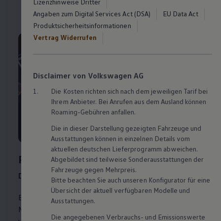
SMS
:
+49 177 1781496
Lizenzhinweise Dritter
Angaben zum Digital Services Act (DSA)
EU Data Act
Produktsicherheitsinformationen
Vertrag Widerrufen
Disclaimer von Volkswagen AG
1.
Die Kosten richten sich nach dem jeweiligen Tarif bei
Ihrem Anbieter. Bei Anrufen aus dem Ausland können
Roaming-Gebühren anfallen.
Die in dieser Darstellung gezeigten Fahrzeuge und
Ausstattungen können in einzelnen Details vom
aktuellen deutschen Lieferprogramm abweichen.
Pannenruf
Abgebildet sind teilweise Sonderausstattungen der
Fahrzeuge gegen Mehrpreis.
Damit Sie schnell wieder unterwegs sind.
Bitte beachten Sie auch unseren Konfigurator für eine
Übersicht der aktuell verfügbaren Modelle und
Ein unerwarteter Defekt kann immer mal auftreten.
Ausstattungen.
Mit dem
Volkswagen
Notdienst erhalten Sie schnelle
Die angegebenen Verbrauchs- und Emissionswerte