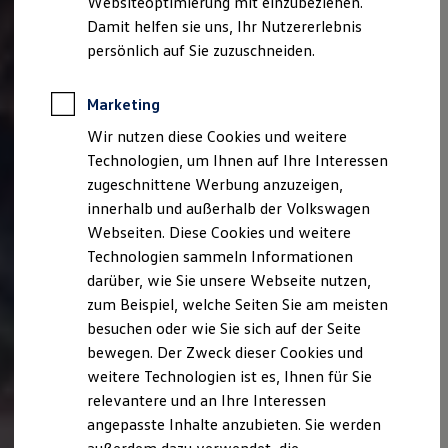
Websiteoptimierung mit einzubeziehen.
Elektrofahrzeugkonzepte
Damit helfen sie uns, Ihr Nutzererlebnis
ID. EVERY1
Reichweite
persönlich auf Sie zuzuschneiden.
Reichweite der ID. Modelle
Reichweite im Winter
Rekuperation
Marketing
Laden
Wir nutzen diese Cookies und weitere
Laden unterwegs
Laden Zuhause
Technologien, um Ihnen auf Ihre Interessen
Ladestationen finden
zugeschnittene Werbung anzuzeigen,
Ladezeitensimulator
innerhalb und außerhalb der Volkswagen
Batterie
Sicherheit
Webseiten. Diese Cookies und weitere
Garantie und Lebensdauer
Technologien sammeln Informationen
Nachhaltigkeit
darüber, wie Sie unsere Webseite nutzen,
Technologie
Kosten und Kauf
zum Beispiel, welche Seiten Sie am meisten
Verbrauchskosten
besuchen oder wie Sie sich auf der Seite
Kaufoptionen
bewegen. Der Zweck dieser Cookies und
E-Auto-Förderung
Software und Konnektivität
weitere Technologien ist es, Ihnen für Sie
Die ID. Software 6
relevantere und an Ihre Interessen
ID. Software Versionen und Updates
angepasste Inhalte anzubieten. Sie werden
Digitale Extras
Schnittstellen zu Ihrem ID.