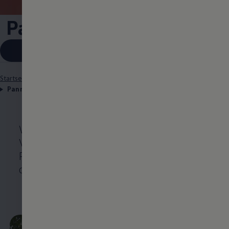
Pannen- und Unfallhilfe
Notdienst Kontakte
Startseite
Besitzer und Service
Service und Ersatzteile
Pannen- und Unfallhilfe
Wir informieren Sie über den
Volkswagen
Notruf
-
Service
, den
Pannenruf, den Inforuf und wie Sie mit
der Mobilitätsgarantie mobil bleiben.