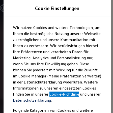
Modelle und Konfigurator
Cookie Einstellungen
Notdienst
Nummern
Konfigurator
Modelle vergleichen
Telefon
Konfiguration laden
Zum
Zum
Autosuche
Wir nutzen Cookies und weitere Technologien, um
Hauptinhalt
Footer
Elektroautos
Kontaktieren Sie uns – wir sind rund um die Uhr für
springen
springen
Ihnen die bestmögliche Nutzung unserer Webseite
ENERGY Sondermodelle
Sie da.
Nutzfahrzeuge
zu ermöglichen und unsere Kommunikation mit
SUV und CUV
Ihnen zu verbessern. Wir berücksichtigen hierbei
Familienautos
Inland, kostenfrei:
Ihre Präferenzen und verarbeiten Daten für
Kombis
0800 897378423
Kompaktwagen
Marketing, Analytics und Personalisierung nur,
Sportwagen
1
Ausland:
wenn Sie uns Ihre Einwilligung geben. Diese
Schnell verfügbare Fahrzeuge
00800 897378423
oder
Angebote und Produkte
können Sie jederzeit mit Wirkung für die Zukunft
Aktuelle Angebote
0049 5361 2759999
im Cookie Manager (Meine Präferenzen verwalten)
E-Auto-Förderung
in der Datenschutzerklärung widerrufen. Weitere
Volkswagen Marktplatz
SMS
Informationen zu unseren eingesetzten Cookies
Die ENERGY Sondermodelle
Junge Gebrauchtwagen und Gebrauchtwagen
finden Sie in unserer
Cookie-Richtlinie
und unserer
Volkswagen Zertifizierte Gebrauchtwagen
1
Datenschutzerklärung
.
SMS:
:
+49 177 1781496
Elektromobilität bei Gebrauchtwagen
Zubehör- und Serviceangebote
Folgende Kategorien von Cookies und weitere
Saisonangebote
Wenn Sie uns eine SMS schreiben, informiert unsere