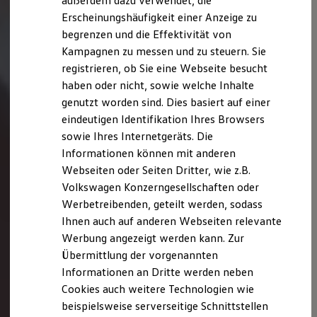
außerdem dazu verwendet, die
Hybridautos
Erscheinungshäufigkeit einer Anzeige zu
Marke und Erlebnis
begrenzen und die Effektivität von
Volkswagen R und R Experience
R-Modelle
Kampagnen zu messen und zu steuern. Sie
R Experience
registrieren, ob Sie eine Webseite besucht
Driving Experience
haben oder nicht, sowie welche Inhalte
Volkswagen entdecken
Werkbesichtigung
genutzt worden sind. Dies basiert auf einer
Factory visit
eindeutigen Identifikation Ihres Browsers
Lifestyle Shop
sowie Ihres Internetgeräts. Die
T-Roc Kollektion
Golf Kollektion
Informationen können mit anderen
ID. Kollektion
Webseiten oder Seiten Dritter, wie z.B.
Volkswagen Kollektion
Volkswagen Konzerngesellschaften oder
R-Kollektion
GTI Kollektion
Werbetreibenden, geteilt werden, sodass
Fußball Drop
Ihnen auch auf anderen Webseiten relevante
we drive football
Werbung angezeigt werden kann. Zur
#wedriveproud
Besitzer und Service
Übermittlung der vorgenannten
myVolkswagen
Informationen an Dritte werden neben
Software Updates
Cookies auch weitere Technologien wie
Service und Ersatzteile
Inspektion und HU/AU
beispielsweise serverseitige Schnittstellen
Reparaturen und Checks