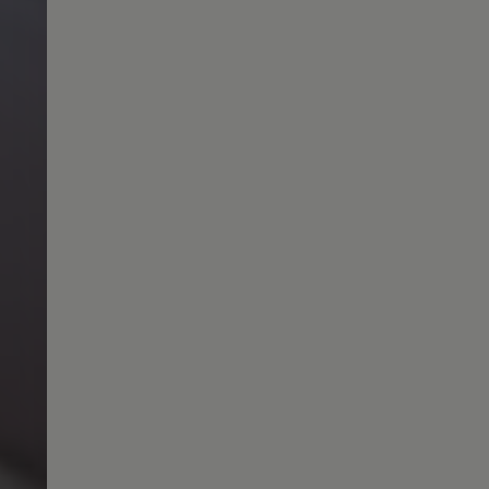
Magazin
Lifestyle
Transport
Familie
Elektromobilität
Volkswagen R
Pannen- und Unfallhilfe
Volkswagen Kundenbetreuung