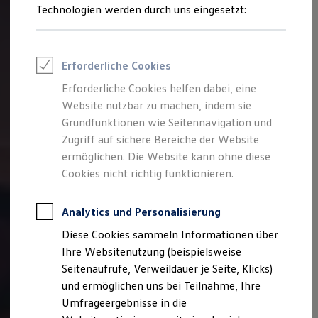
Reifenpakete
Technologien werden durch uns eingesetzt:
Zentrale einen
Volkswagen
Partner in Ihrer Nähe –
Leasing
Sie erhalten dann eine SMS, sobald er unterwegs ist.
Leasing-Angebote
Gebrauchtwagen Leasing
Hier lesen Sie, welche Informationen Ihre Nachricht
Junge Gebrauchtwagen-Leasing
enthalten sollte.
Erforderliche Cookies
Elektroauto Leasing
Kleinwagen-Leasing
Erforderliche Cookies helfen dabei, eine
Das ist bei Ihrer Nachricht wichtig:
Leasing ohne Anzahlung
Website nutzbar zu machen, indem sie
Finanzierung
Autokredit mit Schlussrate
Grundfunktionen wie Seitennavigation und
Name
Versicherungen und Garantien
Zugriff auf sichere Bereiche der Website
Kfz-Versicherung
Adresse
ermöglichen. Die Website kann ohne diese
Restschuldversicherungen
Telefonnummer für Rückruf
Garantien
Cookies nicht richtig funktionieren.
Wartungsverträge
Fahrzeugkennzeichen
Geschäftskunden
Professional Class bei Volkswagen
Analytics und Personalisierung
Modell
(
z. B.
Golf
) und Baujahr
Großkunden
Diese Cookies sammeln Informationen über
Behörden
Farbe
Direktkunden
Ihre Websitenutzung (beispielsweise
Sonderfahrzeuge
Fahrgestellnummer
Seitenaufrufe, Verweildauer je Seite, Klicks)
Anpfiff zum Gewinn
Standort
und ermöglichen uns bei Teilnahme, Ihre
Elektromobilität
Elektroautos
Umfrageergebnisse in die
Art der Panne oder des Unfalls
ID. Tutorials