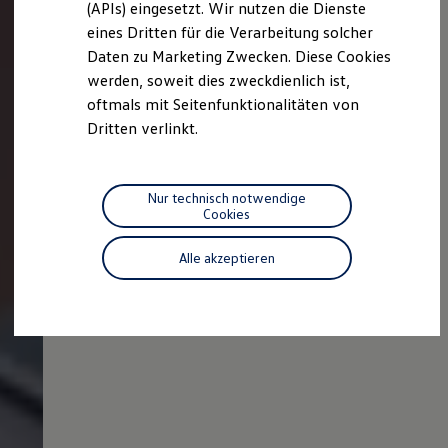
(APIs) eingesetzt. Wir nutzen die Dienste
Motorenöl und Flüssigkeiten
eines Dritten für die Verarbeitung solcher
Räder und Reifen
Pannen- und Unfallhilfe
Daten zu Marketing Zwecken. Diese Cookies
Economy Service
werden, soweit dies zweckdienlich ist,
Volkswagen Teile
oftmals mit Seitenfunktionalitäten von
Zubehör
Modellspezifisches Zubehör
Dritten verlinkt.
Schutz und Pflege
Transport
Entertainment und Elektronik
Individualisieren
Nur technisch notwendige
Wallbox und Ladekabel
Cookies
Digitale Extras
Dienste für Ihr Modell finden
Alle akzeptieren
Volkswagen Apps, Login und Shop
Handy und Fahrzeug verbinden
Updates für Software, Karten und Radio
Über Ihr Auto
Vorgängermodelle
Kundeninformationen
Volkswagen Kundenbetreuung
Warn- und Kontrollleuchten
Assistenzsysteme
Digitale Betriebsanleitung
Live Beratung