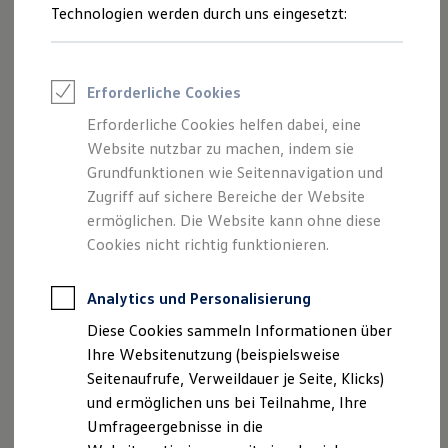
Auswahl
an Felgen
Reifenpakete
Technologien werden durch uns eingesetzt:
Leasing
Leasing-Angebote
Gebrauchtwagen Leasing
Junge Gebrauchtwagen-Leasing
Erforderliche Cookies
Elektroauto Leasing
Kleinwagen-Leasing
Erforderliche Cookies helfen dabei, eine
Leasing ohne Anzahlung
Website nutzbar zu machen, indem sie
Finanzierung
Autokredit mit Schlussrate
Grundfunktionen wie Seitennavigation und
Versicherungen und Garantien
Zugriff auf sichere Bereiche der Website
Kfz-Versicherung
ermöglichen. Die Website kann ohne diese
Restschuldversicherungen
Garantien
Cookies nicht richtig funktionieren.
Wartungsverträge
Geschäftskunden
Professional Class bei Volkswagen
Analytics und Personalisierung
Großkunden
Diese Cookies sammeln Informationen über
Behörden
Direktkunden
Ihre Websitenutzung (beispielsweise
Volkswagen
Original
Felgen
Sonderfahrzeuge
Seitenaufrufe, Verweildauer je Seite, Klicks)
Anpfiff zum Gewinn
Bei diesen Felgen handelt es sich um
Volkswagen
Original
und ermöglichen uns bei Teilnahme, Ihre
Elektromobilität
Elektroautos
Teile
, die ab Werk verbaut werden. Sie können natürlich
Umfrageergebnisse in die
ID. Tutorials
auch im Nachhinein Ihren
Volkswagen
mit
Original
Felgen