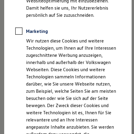
Websiteoptimierung mit einzubeziehen.
Elektrofahrzeugkonzepte
ausstatten. Sie erkennen die
Original
Felgen an der
Damit helfen sie uns, Ihr Nutzererlebnis
ID. EVERY1
Reichweite
Mittelnummer -601-.
persönlich auf Sie zuzuschneiden.
Reichweite der ID. Modelle
Reichweite im Winter
Welche
Original
Felgen für Ihr Fahrzeug geeignet und als
Rekuperation
Marketing
Rad-/Reifen-Kombination bereits vom TÜV abgenommen
Laden
Wir nutzen diese Cookies und weitere
Laden unterwegs
sind, erkennen Sie in der EG-
Laden Zuhause
Technologien, um Ihnen auf Ihre Interessen
Übereinstimmungsbescheinigung (auch Certificate of
Ladestationen finden
zugeschnittene Werbung anzuzeigen,
Conformity oder CoC). Diese bekommen Sie beim
Ladezeitensimulator
innerhalb und außerhalb der Volkswagen
Batterie
Neuwagenkauf automatisch ausgehändigt.
Sicherheit
Webseiten. Diese Cookies und weitere
Garantie und Lebensdauer
Technologien sammeln Informationen
Nachhaltigkeit
darüber, wie Sie unsere Webseite nutzen,
Technologie
Kosten und Kauf
zum Beispiel, welche Seiten Sie am meisten
Verbrauchskosten
besuchen oder wie Sie sich auf der Seite
Kaufoptionen
bewegen. Der Zweck dieser Cookies und
E-Auto-Förderung
Software und Konnektivität
weitere Technologien ist es, Ihnen für Sie
Die ID. Software 6
relevantere und an Ihre Interessen
ID. Software Versionen und Updates
angepasste Inhalte anzubieten. Sie werden
Digitale Extras
Schnittstellen zu Ihrem ID.