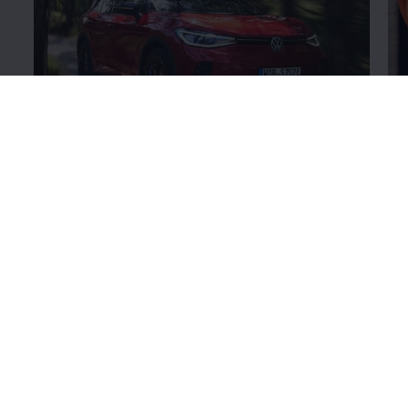
Volkswagen
Original
+Reifen
Fe
Enable fullscreen mode