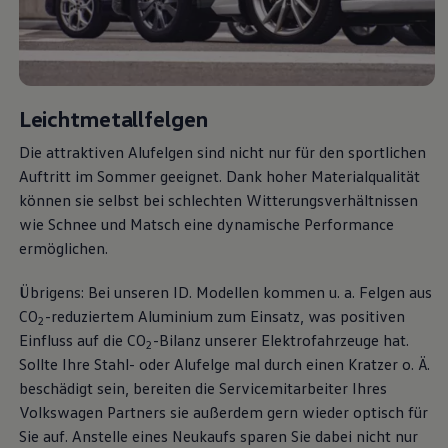
Magazin
Lifestyle
Transport
Familie
Elektromobilität
Volkswagen R
Leichtmetallfelgen
Pannen- und Unfallhilfe
Volkswagen Kundenbetreuung
Die attraktiven Alufelgen sind nicht nur für den sportlichen
Auftritt im Sommer geeignet. Dank hoher Materialqualität
können sie selbst bei schlechten Witterungsverhältnissen
wie Schnee und Matsch eine dynamische
Performance
ermöglichen.
Übrigens: Bei unseren ID. Modellen kommen u. a. Felgen aus
CO
-reduziertem Aluminium zum Einsatz, was positiven
2
Einfluss auf die CO
-Bilanz unserer Elektrofahrzeuge hat.
2
Sollte Ihre Stahl- oder Alufelge mal durch einen Kratzer o. Ä.
beschädigt sein, bereiten die Servicemitarbeiter Ihres
Volkswagen
Partners sie außerdem gern wieder optisch für
Sie auf. Anstelle eines Neukaufs sparen Sie dabei nicht nur