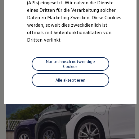
(APIs) eingesetzt. Wir nutzen die Dienste
Motorenöl und Flüssigkeiten
eines Dritten für die Verarbeitung solcher
Räder und Reifen
Pannen- und Unfallhilfe
Daten zu Marketing Zwecken. Diese Cookies
Economy Service
werden, soweit dies zweckdienlich ist,
Volkswagen Teile
oftmals mit Seitenfunktionalitäten von
Zubehör
Modellspezifisches Zubehör
Dritten verlinkt.
Schutz und Pflege
Transport
Stahlfelgen
Entertainment und Elektronik
Individualisieren
Nur technisch notwendige
Gerüstet für nahezu jede Wetterlage: Mit den robusten
Wallbox und Ladekabel
Cookies
Stahlkompletträdern sind Sie preiswerter unterwegs.
Digitale Extras
Dienste für Ihr Modell finden
Alle akzeptieren
Volkswagen Apps, Login und Shop
Handy und Fahrzeug verbinden
Updates für Software, Karten und Radio
Über Ihr Auto
Vorgängermodelle
Kundeninformationen
Volkswagen Kundenbetreuung
Warn- und Kontrollleuchten
Assistenzsysteme
Digitale Betriebsanleitung
Live Beratung