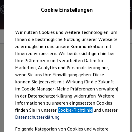
Modelle und Konfigurator
Cookie Einstellungen
Konfigurator
Modelle vergleichen
Konfiguration laden
Zum
Zum
Autosuche
Wir nutzen Cookies und weitere Technologien, um
Hauptinhalt
Footer
Elektroautos
springen
springen
Information
Ihnen die bestmögliche Nutzung unserer Webseite
ENERGY Sondermodelle
Nutzfahrzeuge
zu ermöglichen und unsere Kommunikation mit
SUV und CUV
Ihnen zu verbessern. Wir berücksichtigen hierbei
Familienautos
Ihre Präferenzen und verarbeiten Daten für
Kombis
Felgen
Kompaktwagen
Marketing, Analytics und Personalisierung nur,
Sportwagen
wenn Sie uns Ihre Einwilligung geben. Diese
Schnell verfügbare Fahrzeuge
Angebote und Produkte
können Sie jederzeit mit Wirkung für die Zukunft
Machen Sie Ihre Räder mit Leichtmetallfelgen,
z. B.
Aktuelle Angebote
im Cookie Manager (Meine Präferenzen verwalten)
Alufelgen, zu einem echten Hingucker oder statten Sie Ihren
E-Auto-Förderung
in der Datenschutzerklärung widerrufen. Weitere
Volkswagen Marktplatz
Volkwagen mit robusten Stahlfelgen aus. Sie haben dabei
Informationen zu unseren eingesetzten Cookies
Die ENERGY Sondermodelle
die Wahl zwischen
Volkswagen
Original
Felgen und
Junge Gebrauchtwagen und Gebrauchtwagen
finden Sie in unserer
Cookie-Richtlinie
und unserer
Volkswagen
Zubehör
Felgen. Entdecken Sie hier das
Volkswagen Zertifizierte Gebrauchtwagen
Datenschutzerklärung
.
Elektromobilität bei Gebrauchtwagen
Felgensortiment.
Zubehör- und Serviceangebote
Folgende Kategorien von Cookies und weitere
Saisonangebote