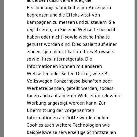
außerdem dazu verwendet, die
Hybridautos
Erscheinungshäufigkeit einer Anzeige zu
Marke und Erlebnis
begrenzen und die Effektivität von
Volkswagen R und R Experience
R-Modelle
Kampagnen zu messen und zu steuern. Sie
R Experience
registrieren, ob Sie eine Webseite besucht
Volkswagen
Zubehör
Felgen
Driving Experience
haben oder nicht, sowie welche Inhalte
Volkswagen entdecken
Natürlich können Sie auch mit
Volkswagen
Zubehör
Felgen
Werkbesichtigung
genutzt worden sind. Dies basiert auf einer
Factory visit
Ihr Auto individuell gestalten. Diese sind zusätzlich zur
eindeutigen Identifikation Ihres Browsers
Lifestyle Shop
Ausstattung ab Werk auch zum Nachrüsten erhältlich. Sie
sowie Ihres Internetgeräts. Die
T-Roc Kollektion
erkennen diese Felgen anhand der Mittelnummer -071-.
Golf Kollektion
Informationen können mit anderen
ID. Kollektion
Webseiten oder Seiten Dritter, wie z.B.
Volkswagen Kollektion
Felgenarten
Volkswagen Konzerngesellschaften oder
R-Kollektion
GTI Kollektion
Werbetreibenden, geteilt werden, sodass
Fußball Drop
Ihnen auch auf anderen Webseiten relevante
we drive football
Werbung angezeigt werden kann. Zur
#wedriveproud
Besitzer und Service
Übermittlung der vorgenannten
myVolkswagen
Informationen an Dritte werden neben
Software Updates
Cookies auch weitere Technologien wie
Service und Ersatzteile
Inspektion und HU/AU
beispielsweise serverseitige Schnittstellen
Reparaturen und Checks