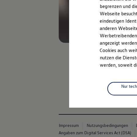
Elektrofahrzeugkonzepte
begrenzen und die
ID. EVERY1
Webseite besucht 
Reichweite
Reichweite der ID. Modelle
eindeutigen Ident
Reichweite im Winter
anderen Webseiten
Rekuperation
Werbetreibenden,
Laden
Laden unterwegs
angezeigt werden
Laden Zuhause
Cookies auch weit
Ladestationen finden
nutzen die Dienst
Ladezeitensimulator
Batterie
werden, soweit di
Sicherheit
Garantie und Lebensdauer
, 1 von 2
, 2 vo
Nachhaltigkeit
Technologie
Nur tec
Kosten und Kauf
Verbrauchskosten
Kaufoptionen
E-Auto-Förderung
Software und Konnektivität
Die ID. Software 6
ID. Software Versionen und Updates
Impressum
Nutzungsbedingungen
Digitale Extras
Angaben zum Digital Services Act (DSA)
Schnittstellen zu Ihrem ID.