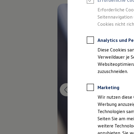
Erforderliche Co
Reifenpakete
Leasing
Erforderliche Coo
Leasing-Angebote
Seitennavigation 
Gebrauchtwagen Leasing
Cookies nicht rich
Junge Gebrauchtwagen-Leasing
Elektroauto Leasing
Kleinwagen-Leasing
Analytics und Pe
Leasing ohne Anzahlung
Finanzierung
Diese Cookies sa
Autokredit mit Schlussrate
Versicherungen und Garantien
Verweildauer je S
Kfz-Versicherung
Websiteoptimierun
Restschuldversicherungen
zuzuschneiden.
Garantien
Wartungsverträge
Geschäftskunden
Marketing
Professional Class bei Volkswagen
Großkunden
Wir nutzen diese 
Behörden
Werbung anzuzeig
Direktkunden
Sonderfahrzeuge
Technologien sam
Anpfiff zum Gewinn
Seiten Sie am mei
Elektromobilität
weitere Technolog
Elektroautos
ID. Tutorials
anzubieten. Sie w