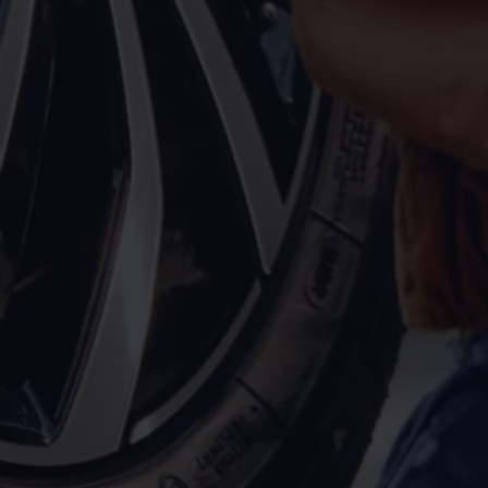
Motorenöl und Flüssigkeiten
Räder und Reifen
Pannen- und Unfallhilfe
Economy Service
Volkswagen Teile
Zubehör
Modellspezifisches Zubehör
Schutz und Pflege
Transport
Entertainment und Elektronik
Individualisieren
Wallbox und Ladekabel
Digitale Extras
Dienste für Ihr Modell finden
Volkswagen Apps, Login und Shop
Handy und Fahrzeug verbinden
Updates für Software, Karten und Radio
Über Ihr Auto
Vorgängermodelle
Kundeninformationen
Volkswagen Kundenbetreuung
Warn- und Kontrollleuchten
Assistenzsysteme
Digitale Betriebsanleitung
Live Beratung