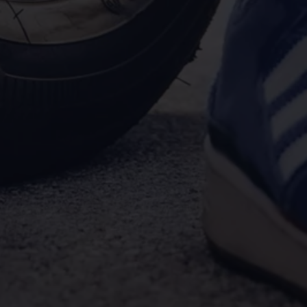
Magazin
Lifestyle
Transport
Familie
Elektromobilität
Volkswagen R
Pannen- und Unfallhilfe
Volkswagen Kundenbetreuung