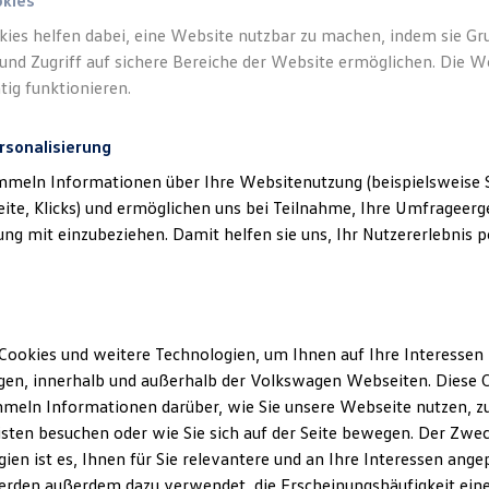
okies
kies helfen dabei, eine Website nutzbar zu machen, indem sie G
und Zugriff auf sichere Bereiche der Website ermöglichen. Die W
tig funktionieren.
rsonalisierung
mmeln Informationen über Ihre Websitenutzung (beispielsweise S
eite, Klicks) und ermöglichen uns bei Teilnahme, Ihre Umfrageerge
g mit einzubeziehen. Damit helfen sie uns, Ihr Nutzererlebnis pe
Cookies und weitere Technologien, um Ihnen auf Ihre Interessen
en, innerhalb und außerhalb der Volkswagen Webseiten. Diese C
meln Informationen darüber, wie Sie unsere Webseite nutzen, zu
sten besuchen oder wie Sie sich auf der Seite bewegen. Der Zwec
ien ist es, Ihnen für Sie relevantere und an Ihre Interessen ange
erden außerdem dazu verwendet, die Erscheinungshäufigkeit eine