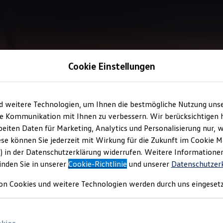
Cookie Einstellungen
Information
d weitere Technologien, um Ihnen die bestmögliche Nutzung uns
e Kommunikation mit Ihnen zu verbessern. Wir berücksichtigen h
eiten Daten für Marketing, Analytics und Personalisierung nur, w
n
ese können Sie jederzeit mit Wirkung für die Zukunft im Cookie 
) in der Datenschutzerklärung widerrufen. Weitere Informatione
inden Sie in unserer
Cookie-Richtlinie
und unserer
Datenschutzer
en
Design für Gummi- und Messingventile können die Ventile vor 
on Cookies und weitere Technologien werden durch uns eingesetz
ochwertig verarbeiteten Kappen. Fragen Sie die Ventilkappen ger