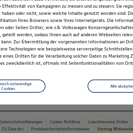
 Effektivität von Kampagnen zu messen und zu steuern. Sie regist
haben oder nicht, sowie welche Inhalte genutzt worden sind. Die
ifikation Ihres Browsers sowie Ihres Internetgeräts. Die Inform
 oder Seiten Dritter, wie z.B. Volkswagen Konzerngesellschafte
 geteilt werden, sodass Ihnen auch auf anderen Webseiten rel
 kann. Zur Übermittlung der vorgenannten Informationen an Dr
ere Technologien wie beispielsweise serverseitige Schnittstellen 
e eines Dritten für die Verarbeitung solcher Daten zu Marketing
es zweckdienlich ist, oftmals mit Seitenfunktionalitäten von Drit
n 2
hnisch notwendige
Alle akzepti
Cookies
Datenschutzerklärungen
Cookie-Richtlinie
Lizenzhinweise Dritter
EU Data Act
Produktsicherheitsinformationen
Vertrag Widerruf