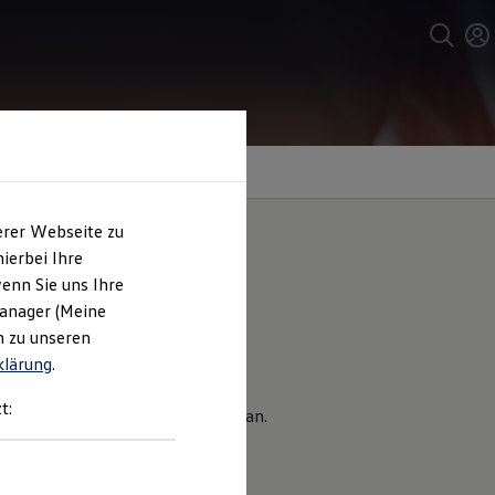
erer Webseite zu
ierbei Ihre
enn Sie uns Ihre
Manager (Meine
n zu unseren
klärung
.
Staub, Schmutz und Feuchtigkeit
t:
n bei Ihrem
Volkswagen
Partner an.