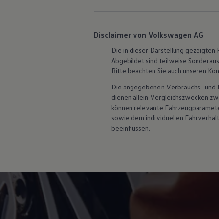
Hybridautos
Marke und Erlebnis
Volkswagen R und R Experience
R-Modelle
Disclaimer von Volkswagen AG
R Experience
Driving Experience
Die in dieser Darstellung gezeigte
Volkswagen entdecken
Abgebildet sind teilweise Sonderau
Werkbesichtigung
Bitte beachten Sie auch unseren Kon
Factory visit
Lifestyle Shop
Die angegebenen Verbrauchs- und Emi
T-Roc Kollektion
dienen allein Vergleichszwecken z
Golf Kollektion
können relevante Fahrzeugparamete
ID. Kollektion
sowie dem individuellen Fahrverhal
Volkswagen Kollektion
beeinflussen.
R-Kollektion
GTI Kollektion
Fußball Drop
we drive football
#wedriveproud
Besitzer und Service
myVolkswagen
Software Updates
Service und Ersatzteile
Inspektion und HU/AU
Reparaturen und Checks