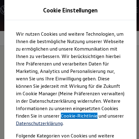
Modelle und Konfigurator
Cookie Einstellungen
Konfigurator
Modelle vergleichen
Konfiguration laden
Zum
Zum
Autosuche
Wir nutzen Cookies und weitere Technologien, um
Hauptinhalt
Footer
Elektroautos
springen
springen
Information
Ihnen die bestmögliche Nutzung unserer Webseite
ENERGY Sondermodelle
Nutzfahrzeuge
zu ermöglichen und unsere Kommunikation mit
SUV und CUV
Ihnen zu verbessern. Wir berücksichtigen hierbei
Familienautos
Ihre Präferenzen und verarbeiten Daten für
Kombis
Reifentaschen-Set
Kompaktwagen
Marketing, Analytics und Personalisierung nur,
Sportwagen
wenn Sie uns Ihre Einwilligung geben. Diese
Schnell verfügbare Fahrzeuge
Angebote und Produkte
können Sie jederzeit mit Wirkung für die Zukunft
Das vierteilige Reifentaschen-Set kann einen schonenden
Aktuelle Angebote
im Cookie Manager (Meine Präferenzen verwalten)
Transport und die werterhaltende Lagerung Ihrer Räder in
E-Auto-Förderung
in der Datenschutzerklärung widerrufen. Weitere
Volkswagen Marktplatz
Garage und Keller ermöglichen. Außen befinden sich
Informationen zu unseren eingesetzten Cookies
Die ENERGY Sondermodelle
separate Taschen zur Aufbewahrung der Radbolzen. Durch
Junge Gebrauchtwagen und Gebrauchtwagen
finden Sie in unserer
Cookie-Richtlinie
und unserer
Kennzeichnung auf der Tasche ist eine einfache Zuordnung
Volkswagen Zertifizierte Gebrauchtwagen
Datenschutzerklärung
.
Elektromobilität bei Gebrauchtwagen
der Räder möglich. Fragen Sie das Produkt gern bei Ihrem
Zubehör- und Serviceangebote
Volkswagen
Partner an.
Folgende Kategorien von Cookies und weitere
Saisonangebote