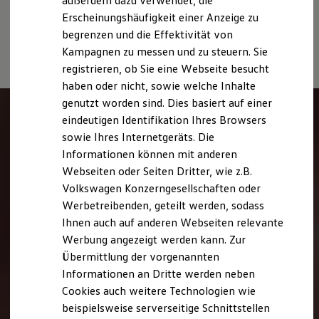
außerdem dazu verwendet, die
Hybridautos
individuellen Fahrverhalten den Kraftstoffverbrauch, den
Erscheinungshäufigkeit einer Anzeige zu
Marke und Erlebnis
Stromverbrauch, die CO₂-Emissionen und die
begrenzen und die Effektivität von
Volkswagen R und R Experience
Fahrleistungswerte eines Fahrzeugs beeinflussen.
R-Modelle
Kampagnen zu messen und zu steuern. Sie
R Experience
registrieren, ob Sie eine Webseite besucht
Driving Experience
haben oder nicht, sowie welche Inhalte
Volkswagen entdecken
Werkbesichtigung
genutzt worden sind. Dies basiert auf einer
Factory visit
eindeutigen Identifikation Ihres Browsers
Lifestyle Shop
sowie Ihres Internetgeräts. Die
T-Roc Kollektion
Golf Kollektion
Informationen können mit anderen
ID. Kollektion
Webseiten oder Seiten Dritter, wie z.B.
Volkswagen Kollektion
Volkswagen Konzerngesellschaften oder
R-Kollektion
GTI Kollektion
Werbetreibenden, geteilt werden, sodass
Fußball Drop
Ihnen auch auf anderen Webseiten relevante
we drive football
Werbung angezeigt werden kann. Zur
#wedriveproud
Besitzer und Service
Übermittlung der vorgenannten
myVolkswagen
Informationen an Dritte werden neben
Software Updates
Cookies auch weitere Technologien wie
Service und Ersatzteile
Inspektion und HU/AU
beispielsweise serverseitige Schnittstellen
Reparaturen und Checks