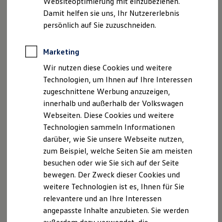
Websiteoptimierung mit einzubeziehen.
Angaben zum Digital Services Act (DSA)
EU Data Act
Elektrofahrzeugkonzepte
Damit helfen sie uns, Ihr Nutzererlebnis
Produktsicherheitsinformationen
Vertrag Widerrufen
ID. EVERY1
Reichweite
persönlich auf Sie zuzuschneiden.
Reichweite der ID. Modelle
Reichweite im Winter
Rekuperation
Marketing
Disclaimer von Volkswagen AG
Laden
Wir nutzen diese Cookies und weitere
Laden unterwegs
Die in dieser Darstellung gezeigten Fahrzeuge und
Laden Zuhause
Ausstattungen können in einzelnen Details vom aktuellen
Technologien, um Ihnen auf Ihre Interessen
Ladestationen finden
deutschen Lieferprogramm abweichen. Abgebildet sind
zugeschnittene Werbung anzuzeigen,
Ladezeitensimulator
teilweise Sonderausstattungen der Fahrzeuge gegen
innerhalb und außerhalb der Volkswagen
Batterie
Mehrpreis.
Sicherheit
Webseiten. Diese Cookies und weitere
Bitte beachten Sie auch unseren Konfigurator für eine
Garantie und Lebensdauer
Technologien sammeln Informationen
Nachhaltigkeit
Übersicht der aktuell verfügbaren Modelle und Ausstattungen.
darüber, wie Sie unsere Webseite nutzen,
Technologie
Die angegebenen Verbrauchs- und Emissionswerte beziehen
Kosten und Kauf
zum Beispiel, welche Seiten Sie am meisten
Verbrauchskosten
sich nicht auf ein einzelnes Fahrzeug und sind nicht Bestandteil
besuchen oder wie Sie sich auf der Seite
Kaufoptionen
des Angebots, sondern dienen allein Vergleichszwecken
bewegen. Der Zweck dieser Cookies und
E-Auto-Förderung
zwischen den verschiedenen Fahrzeugtypen.
Software und Konnektivität
weitere Technologien ist es, Ihnen für Sie
Zusatzausstattungen und
Zubehör
(Anbauteile, Reifenformat
Die ID. Software 6
relevantere und an Ihre Interessen
usw.) können relevante Fahrzeugparameter, wie
z. B.
Gewicht,
ID. Software Versionen und Updates
Rollwiderstand und Aerodynamik verändern und neben
angepasste Inhalte anzubieten. Sie werden
Digitale Extras
Schnittstellen zu Ihrem ID.
Witterungs- und Verkehrsbedingungen sowie dem