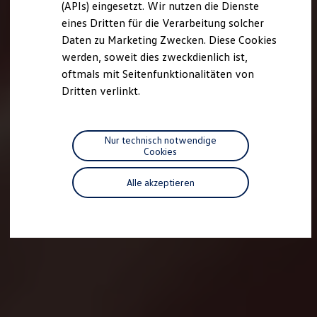
(APIs) eingesetzt. Wir nutzen die Dienste
Motorenöl und Flüssigkeiten
eines Dritten für die Verarbeitung solcher
Räder und Reifen
Pannen- und Unfallhilfe
Daten zu Marketing Zwecken. Diese Cookies
Economy Service
werden, soweit dies zweckdienlich ist,
Volkswagen Teile
oftmals mit Seitenfunktionalitäten von
Zubehör
Modellspezifisches Zubehör
Dritten verlinkt.
Schutz und Pflege
Transport
Entertainment und Elektronik
Individualisieren
Nur technisch notwendige
Wallbox und Ladekabel
Cookies
Digitale Extras
Dienste für Ihr Modell finden
Alle akzeptieren
Volkswagen Apps, Login und Shop
Handy und Fahrzeug verbinden
Updates für Software, Karten und Radio
Über Ihr Auto
Vorgängermodelle
Kundeninformationen
Volkswagen Kundenbetreuung
Warn- und Kontrollleuchten
Assistenzsysteme
Digitale Betriebsanleitung
Live Beratung