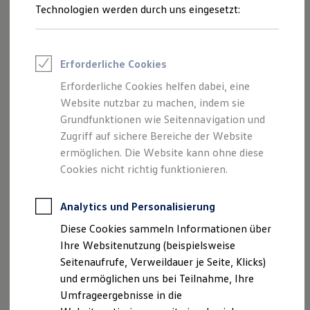
Reifenpakete
Technologien werden durch uns eingesetzt:
Reifentaschen-Set anfragen
Leasing
Leasing-Angebote
Gebrauchtwagen Leasing
Junge Gebrauchtwagen-Leasing
Erforderliche Cookies
Elektroauto Leasing
Kleinwagen-Leasing
Erforderliche Cookies helfen dabei, eine
Leasing ohne Anzahlung
Website nutzbar zu machen, indem sie
Finanzierung
Autokredit mit Schlussrate
Grundfunktionen wie Seitennavigation und
Versicherungen und Garantien
Zugriff auf sichere Bereiche der Website
Kfz-Versicherung
ermöglichen. Die Website kann ohne diese
Restschuldversicherungen
Garantien
Cookies nicht richtig funktionieren.
Wartungsverträge
Geschäftskunden
Professional Class bei Volkswagen
Analytics und Personalisierung
Großkunden
Diese Cookies sammeln Informationen über
Behörden
Direktkunden
Ihre Websitenutzung (beispielsweise
Sonderfahrzeuge
Seitenaufrufe, Verweildauer je Seite, Klicks)
Impressum
Nutzungsbedingungen
Anpfiff zum Gewinn
und ermöglichen uns bei Teilnahme, Ihre
Datenschutzerklärungen
Cookie-Richtlinie
Elektromobilität
Elektroautos
Umfrageergebnisse in die
Lizenzhinweise Dritter
ID. Tutorials