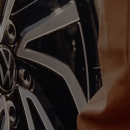
Hybridautos
Marke und Erlebnis
Volkswagen R und R Experience
R-Modelle
R Experience
Driving Experience
Volkswagen entdecken
Werkbesichtigung
Factory visit
Lifestyle Shop
T-Roc Kollektion
Golf Kollektion
ID. Kollektion
Volkswagen Kollektion
R-Kollektion
GTI Kollektion
Fußball Drop
we drive football
#wedriveproud
Besitzer und Service
myVolkswagen
Software Updates
Service und Ersatzteile
Inspektion und HU/AU
Reparaturen und Checks