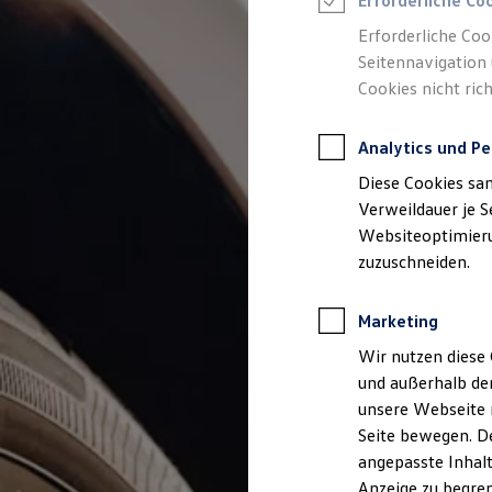
Erforderliche Co
Reifenpakete
Leasing
Erforderliche Coo
Leasing-Angebote
Seitennavigation 
Gebrauchtwagen Leasing
Cookies nicht rich
Junge Gebrauchtwagen-Leasing
Elektroauto Leasing
Kleinwagen-Leasing
Analytics und Pe
Leasing ohne Anzahlung
Finanzierung
Diese Cookies sa
Autokredit mit Schlussrate
Versicherungen und Garantien
Verweildauer je S
Kfz-Versicherung
Websiteoptimierun
Restschuldversicherungen
zuzuschneiden.
Garantien
Wartungsverträge
Geschäftskunden
Marketing
Professional Class bei Volkswagen
Großkunden
Wir nutzen diese 
Behörden
und außerhalb de
Direktkunden
Sonderfahrzeuge
unsere Webseite n
Anpfiff zum Gewinn
Seite bewegen. De
Elektromobilität
angepasste Inhalt
Elektroautos
ID. Tutorials
Anzeige zu begren