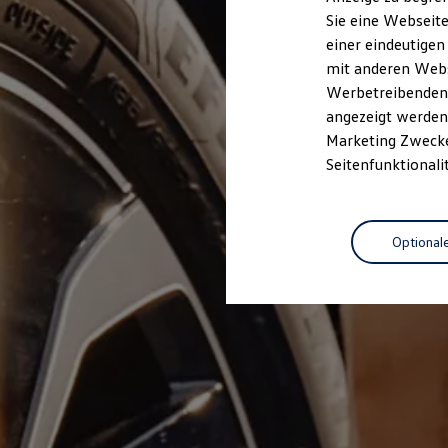
Elektrofahrzeugkonzepte
Sie eine Webseite
ID. EVERY1
einer eindeutigen
Reichweite
Reichweite der ID. Modelle
mit anderen Webse
Reichweite im Winter
Werbetreibenden,
Rekuperation
angezeigt werden 
Laden
Laden unterwegs
Marketing Zwecken
Laden Zuhause
Seitenfunktionali
Ladestationen finden
Ladezeitensimulator
Batterie
Sicherheit
Optional
Garantie und Lebensdauer
Nachhaltigkeit
Technologie
Kosten und Kauf
Verbrauchskosten
Kaufoptionen
E-Auto-Förderung
Software und Konnektivität
Die ID. Software 6
ID. Software Versionen und Updates
Digitale Extras
Schnittstellen zu Ihrem ID.