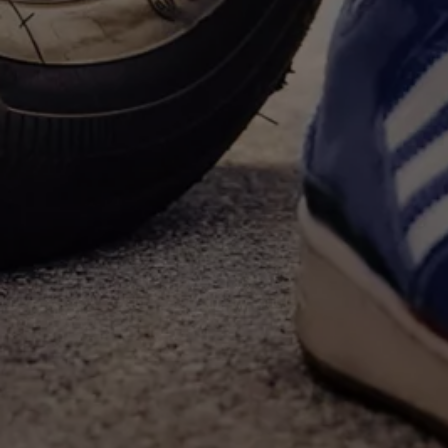
Magazin
Lifestyle
Transport
Familie
Elektromobilität
Volkswagen R
Pannen- und Unfallhilfe
Volkswagen Kundenbetreuung