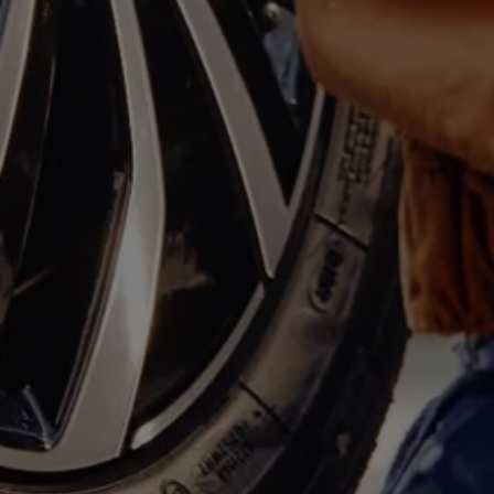
Motorenöl und Flüssigkeiten
Räder und Reifen
Pannen- und Unfallhilfe
Economy Service
Volkswagen Teile
Zubehör
Modellspezifisches Zubehör
Schutz und Pflege
Transport
Entertainment und Elektronik
Individualisieren
Wallbox und Ladekabel
Digitale Extras
Dienste für Ihr Modell finden
Volkswagen Apps, Login und Shop
Handy und Fahrzeug verbinden
Updates für Software, Karten und Radio
Über Ihr Auto
Vorgängermodelle
Kundeninformationen
Volkswagen Kundenbetreuung
Warn- und Kontrollleuchten
Assistenzsysteme
Digitale Betriebsanleitung
Live Beratung