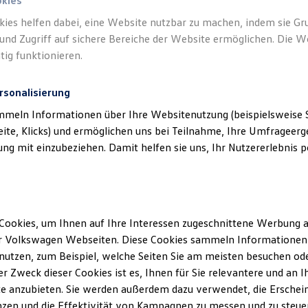
okies
kies helfen dabei, eine Website nutzbar zu machen, indem sie G
und Zugriff auf sichere Bereiche der Website ermöglichen. Die W
tig funktionieren.
rsonalisierung
mmeln Informationen über Ihre Websitenutzung (beispielsweise S
eite, Klicks) und ermöglichen uns bei Teilnahme, Ihre Umfrageerge
g mit einzubeziehen. Damit helfen sie uns, Ihr Nutzererlebnis pe
Cookies, um Ihnen auf Ihre Interessen zugeschnittene Werbung a
r Volkswagen Webseiten. Diese Cookies sammeln Informationen 
utzen, zum Beispiel, welche Seiten Sie am meisten besuchen oder
r Zweck dieser Cookies ist es, Ihnen für Sie relevantere und an I
e anzubieten. Sie werden außerdem dazu verwendet, die Erschein
zen und die Effektivität von Kampagnen zu messen und zu steuern