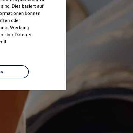
ind. Dies basiert auf
Informationen können
aften oder
evante Werbung
solcher Daten zu
 mit
en