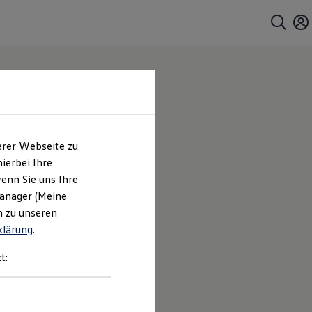
erer Webseite zu
ierbei Ihre
enn Sie uns Ihre
Manager (Meine
n zu unseren
klärung
.
t: