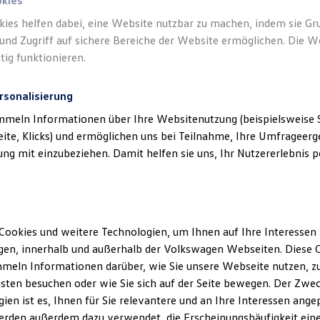
okies
kies helfen dabei, eine Website nutzbar zu machen, indem sie G
und Zugriff auf sichere Bereiche der Website ermöglichen. Die W
tig funktionieren.
rsonalisierung
mmeln Informationen über Ihre Websitenutzung (beispielsweise S
eite, Klicks) und ermöglichen uns bei Teilnahme, Ihre Umfrageerge
g mit einzubeziehen. Damit helfen sie uns, Ihr Nutzererlebnis pe
Cookies und weitere Technologien, um Ihnen auf Ihre Interessen
en, innerhalb und außerhalb der Volkswagen Webseiten. Diese C
meln Informationen darüber, wie Sie unsere Webseite nutzen, zu
sten besuchen oder wie Sie sich auf der Seite bewegen. Der Zwec
ien ist es, Ihnen für Sie relevantere und an Ihre Interessen ange
erden außerdem dazu verwendet, die Erscheinungshäufigkeit eine