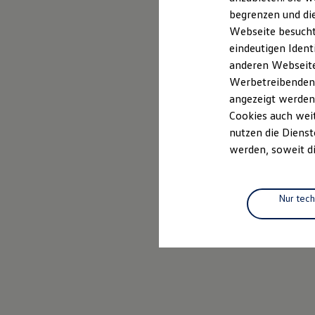
Elektrofahrzeugkonzepte
begrenzen und die
ID. EVERY1
Webseite besucht 
Reichweite
Reichweite der ID. Modelle
eindeutigen Ident
Reichweite im Winter
anderen Webseiten
Rekuperation
Werbetreibenden,
Laden
Laden unterwegs
angezeigt werden
Laden Zuhause
Cookies auch weit
Ladestationen finden
nutzen die Dienst
Ladezeitensimulator
Batterie
werden, soweit di
Sicherheit
Garantie und Lebensdauer
Nachhaltigkeit
Technologie
Nur tec
Kosten und Kauf
Verbrauchskosten
Kaufoptionen
E-Auto-Förderung
Software und Konnektivität
Die ID. Software 6
ID. Software Versionen und Updates
Digitale Extras
Schnittstellen zu Ihrem ID.