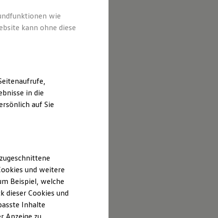
rundfunktionen wie
ebsite kann ohne diese
eitenaufrufe,
bnisse in die
rsönlich auf Sie
 zugeschnittene
ookies und weitere
m Beispiel, welche
k dieser Cookies und
passte Inhalte
r Anzeige zu