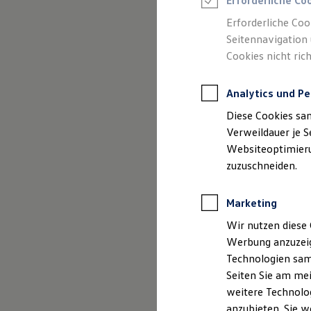
Erforderliche Co
Reifenpakete
Leasing
Erforderliche Coo
Leasing-Angebote
Seitennavigation 
Gebrauchtwagen Leasing
Cookies nicht rich
Junge Gebrauchtwagen-Leasing
Elektroauto Leasing
Kleinwagen-Leasing
Analytics und Pe
Leasing ohne Anzahlung
Finanzierung
Diese Cookies sa
Autokredit mit Schlussrate
Versicherungen und Garantien
Verweildauer je S
Kfz-Versicherung
Websiteoptimierun
Restschuldversicherungen
zuzuschneiden.
Garantien
Wartungsverträge
Geschäftskunden
Marketing
Professional Class bei Volkswagen
Großkunden
Wir nutzen diese 
Behörden
Werbung anzuzeig
Direktkunden
Sonderfahrzeuge
Technologien sam
Anpfiff zum Gewinn
Seiten Sie am mei
Elektromobilität
weitere Technolog
Elektroautos
ID. Tutorials
anzubieten. Sie w