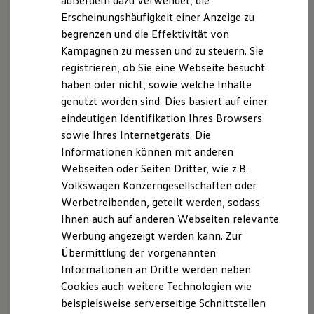
außerdem dazu verwendet, die
Hybridautos
Erscheinungshäufigkeit einer Anzeige zu
Marke und Erlebnis
begrenzen und die Effektivität von
Volkswagen R und R Experience
R-Modelle
Kampagnen zu messen und zu steuern. Sie
R Experience
registrieren, ob Sie eine Webseite besucht
Driving Experience
haben oder nicht, sowie welche Inhalte
Volkswagen entdecken
Werkbesichtigung
genutzt worden sind. Dies basiert auf einer
Factory visit
eindeutigen Identifikation Ihres Browsers
Lifestyle Shop
sowie Ihres Internetgeräts. Die
T-Roc Kollektion
Golf Kollektion
Informationen können mit anderen
ID. Kollektion
Webseiten oder Seiten Dritter, wie z.B.
Volkswagen Kollektion
Volkswagen Konzerngesellschaften oder
R-Kollektion
GTI Kollektion
Werbetreibenden, geteilt werden, sodass
Fußball Drop
Ihnen auch auf anderen Webseiten relevante
we drive football
Werbung angezeigt werden kann. Zur
#wedriveproud
Besitzer und Service
Übermittlung der vorgenannten
myVolkswagen
Informationen an Dritte werden neben
Software Updates
Cookies auch weitere Technologien wie
Service und Ersatzteile
Inspektion und HU/AU
beispielsweise serverseitige Schnittstellen
Reparaturen und Checks