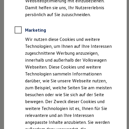
Websiteoptimierung mit einzubeziehen.
Elektrofahrzeugkonzepte
Damit helfen sie uns, Ihr Nutzererlebnis
ID. EVERY1
Reichweite
persönlich auf Sie zuzuschneiden.
Reichweite der ID. Modelle
Reichweite im Winter
Rekuperation
Marketing
Laden
Wir nutzen diese Cookies und weitere
Laden unterwegs
Laden Zuhause
Technologien, um Ihnen auf Ihre Interessen
Ladestationen finden
zugeschnittene Werbung anzuzeigen,
Ladezeitensimulator
innerhalb und außerhalb der Volkswagen
Batterie
Sicherheit
Webseiten. Diese Cookies und weitere
Garantie und Lebensdauer
Technologien sammeln Informationen
Nachhaltigkeit
darüber, wie Sie unsere Webseite nutzen,
Technologie
Kosten und Kauf
zum Beispiel, welche Seiten Sie am meisten
Verbrauchskosten
besuchen oder wie Sie sich auf der Seite
Kaufoptionen
bewegen. Der Zweck dieser Cookies und
E-Auto-Förderung
Software und Konnektivität
weitere Technologien ist es, Ihnen für Sie
Die ID. Software 6
relevantere und an Ihre Interessen
ID. Software Versionen und Updates
angepasste Inhalte anzubieten. Sie werden
Digitale Extras
Schnittstellen zu Ihrem ID.