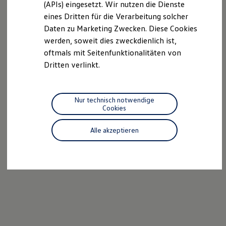
(APIs) eingesetzt. Wir nutzen die Dienste
Motorenöl und Flüssigkeiten
eines Dritten für die Verarbeitung solcher
Räder und Reifen
Pannen- und Unfallhilfe
Daten zu Marketing Zwecken. Diese Cookies
Economy Service
werden, soweit dies zweckdienlich ist,
Volkswagen Teile
oftmals mit Seitenfunktionalitäten von
Zubehör
Modellspezifisches Zubehör
Dritten verlinkt.
Schutz und Pflege
Transport
Entertainment und Elektronik
Individualisieren
Nur technisch notwendige
Wallbox und Ladekabel
Cookies
Digitale Extras
Dienste für Ihr Modell finden
Alle akzeptieren
Volkswagen Apps, Login und Shop
Handy und Fahrzeug verbinden
Updates für Software, Karten und Radio
Über Ihr Auto
Vorgängermodelle
Kundeninformationen
Volkswagen Kundenbetreuung
Warn- und Kontrollleuchten
Assistenzsysteme
Digitale Betriebsanleitung
Live Beratung