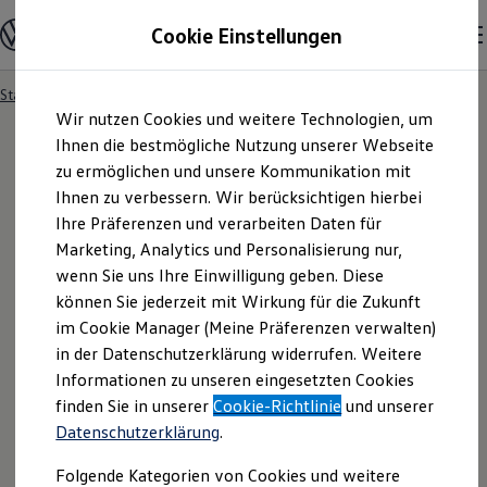
Modelle und Konfigurator
Cookie Einstellungen
Konfigurator
Modelle vergleichen
Konfiguration laden
Startseite
Besitzer und Service
Service- & Zubehörangebote
Zum
Zum
Autosuche
Wir nutzen Cookies und weitere Technologien, um
Hauptinhalt
Footer
Elektroautos
springen
springen
Ihnen die bestmögliche Nutzung unserer Webseite
ENERGY Sondermodelle
Nutzfahrzeuge
zu ermöglichen und unsere Kommunikation mit
SUV und CUV
Ihnen zu verbessern. Wir berücksichtigen hierbei
Familienautos
Ihre Präferenzen und verarbeiten Daten für
Kombis
Kompaktwagen
Marketing, Analytics und Personalisierung nur,
Sportwagen
wenn Sie uns Ihre Einwilligung geben. Diese
Schnell verfügbare Fahrzeuge
Angebote und Produkte
können Sie jederzeit mit Wirkung für die Zukunft
Aktuelle Angebote
im Cookie Manager (Meine Präferenzen verwalten)
E-Auto-Förderung
in der Datenschutzerklärung widerrufen. Weitere
Volkswagen Marktplatz
Informationen zu unseren eingesetzten Cookies
Die ENERGY Sondermodelle
Junge Gebrauchtwagen und Gebrauchtwagen
finden Sie in unserer
Cookie-Richtlinie
und unserer
Volkswagen Zertifizierte Gebrauchtwagen
Datenschutzerklärung
.
Elektromobilität bei Gebrauchtwagen
Zubehör- und Serviceangebote
Folgende Kategorien von Cookies und weitere
Saisonangebote