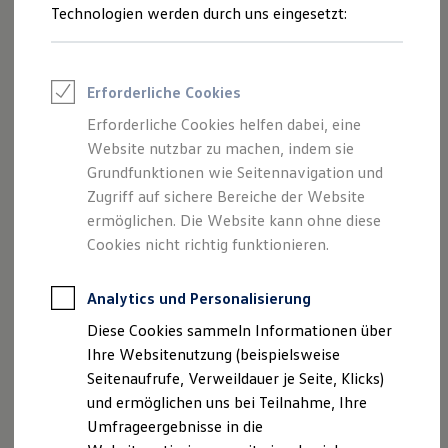
Reifenpakete
Technologien werden durch uns eingesetzt:
Leasing
Leasing-Angebote
Gebrauchtwagen Leasing
Junge Gebrauchtwagen-Leasing
Erforderliche Cookies
Elektroauto Leasing
Kleinwagen-Leasing
Erforderliche Cookies helfen dabei, eine
Leasing ohne Anzahlung
Website nutzbar zu machen, indem sie
Finanzierung
Autokredit mit Schlussrate
Grundfunktionen wie Seitennavigation und
Versicherungen und Garantien
Zugriff auf sichere Bereiche der Website
Kfz-Versicherung
ermöglichen. Die Website kann ohne diese
Restschuldversicherungen
Garantien
Cookies nicht richtig funktionieren.
Wartungsverträge
Geschäftskunden
Professional Class bei Volkswagen
Analytics und Personalisierung
Großkunden
Diese Cookies sammeln Informationen über
Behörden
Direktkunden
Ihre Websitenutzung (beispielsweise
Sonderfahrzeuge
Seitenaufrufe, Verweildauer je Seite, Klicks)
Anpfiff zum Gewinn
und ermöglichen uns bei Teilnahme, Ihre
Elektromobilität
Elektroautos
Umfrageergebnisse in die
ID. Tutorials