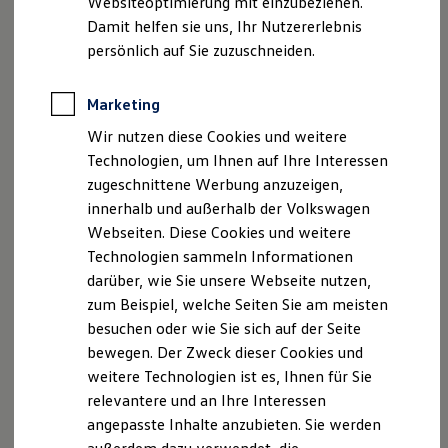
Websiteoptimierung mit einzubeziehen.
Elektrofahrzeugkonzepte
Damit helfen sie uns, Ihr Nutzererlebnis
ID. EVERY1
Reichweite
persönlich auf Sie zuzuschneiden.
Reichweite der ID. Modelle
Reichweite im Winter
Rekuperation
Marketing
Laden
Wir nutzen diese Cookies und weitere
Laden unterwegs
Laden Zuhause
Technologien, um Ihnen auf Ihre Interessen
Ladestationen finden
zugeschnittene Werbung anzuzeigen,
Ladezeitensimulator
innerhalb und außerhalb der Volkswagen
Batterie
Sicherheit
Webseiten. Diese Cookies und weitere
Garantie und Lebensdauer
Technologien sammeln Informationen
Nachhaltigkeit
darüber, wie Sie unsere Webseite nutzen,
Technologie
Kosten und Kauf
zum Beispiel, welche Seiten Sie am meisten
Verbrauchskosten
besuchen oder wie Sie sich auf der Seite
Kaufoptionen
bewegen. Der Zweck dieser Cookies und
E-Auto-Förderung
Software und Konnektivität
weitere Technologien ist es, Ihnen für Sie
Die ID. Software 6
relevantere und an Ihre Interessen
ID. Software Versionen und Updates
angepasste Inhalte anzubieten. Sie werden
Digitale Extras
Schnittstellen zu Ihrem ID.