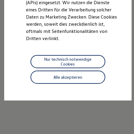
(APIs) eingesetzt. Wir nutzen die Dienste
Motorenöl und Flüssigkeiten
eines Dritten für die Verarbeitung solcher
Räder und Reifen
Pannen- und Unfallhilfe
Daten zu Marketing Zwecken. Diese Cookies
Economy Service
werden, soweit dies zweckdienlich ist,
Volkswagen Teile
oftmals mit Seitenfunktionalitäten von
Zubehör
Modellspezifisches Zubehör
Dritten verlinkt.
Schutz und Pflege
Transport
Entertainment und Elektronik
Individualisieren
Nur technisch notwendige
Wallbox und Ladekabel
Cookies
Digitale Extras
Dienste für Ihr Modell finden
Alle akzeptieren
Volkswagen Apps, Login und Shop
Handy und Fahrzeug verbinden
Updates für Software, Karten und Radio
Über Ihr Auto
Vorgängermodelle
Kundeninformationen
Volkswagen Kundenbetreuung
Warn- und Kontrollleuchten
Assistenzsysteme
Digitale Betriebsanleitung
Live Beratung