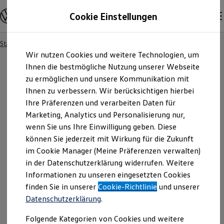
Modelle und Konfigurator
Cookie Einstellungen
Konfigurator
Modelle vergleichen
Konfiguration laden
Startseite
Besitzer und Service
Service- & Zubehörangebote
Zum
Zum
Autosuche
Wir nutzen Cookies und weitere Technologien, um
Hauptinhalt
Footer
Elektroautos
springen
springen
Ihnen die bestmögliche Nutzung unserer Webseite
ENERGY Sondermodelle
Nutzfahrzeuge
zu ermöglichen und unsere Kommunikation mit
SUV und CUV
Ihnen zu verbessern. Wir berücksichtigen hierbei
Familienautos
Ihre Präferenzen und verarbeiten Daten für
Kombis
Kompaktwagen
Marketing, Analytics und Personalisierung nur,
Sportwagen
wenn Sie uns Ihre Einwilligung geben. Diese
Schnell verfügbare Fahrzeuge
Angebote und Produkte
können Sie jederzeit mit Wirkung für die Zukunft
Aktuelle Angebote
im Cookie Manager (Meine Präferenzen verwalten)
E-Auto-Förderung
in der Datenschutzerklärung widerrufen. Weitere
Volkswagen Marktplatz
Informationen zu unseren eingesetzten Cookies
Die ENERGY Sondermodelle
Junge Gebrauchtwagen und Gebrauchtwagen
finden Sie in unserer
Cookie-Richtlinie
und unserer
Volkswagen Zertifizierte Gebrauchtwagen
Datenschutzerklärung
.
Elektromobilität bei Gebrauchtwagen
Zubehör- und Serviceangebote
Folgende Kategorien von Cookies und weitere
Saisonangebote