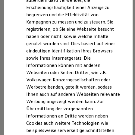
außerdem dazu verwendet, die
Hybridautos
Erscheinungshäufigkeit einer Anzeige zu
Marke und Erlebnis
begrenzen und die Effektivität von
Volkswagen R und R Experience
R-Modelle
Kampagnen zu messen und zu steuern. Sie
R Experience
registrieren, ob Sie eine Webseite besucht
Driving Experience
haben oder nicht, sowie welche Inhalte
Volkswagen entdecken
Werkbesichtigung
genutzt worden sind. Dies basiert auf einer
Factory visit
eindeutigen Identifikation Ihres Browsers
Lifestyle Shop
sowie Ihres Internetgeräts. Die
T-Roc Kollektion
Golf Kollektion
Informationen können mit anderen
ID. Kollektion
Webseiten oder Seiten Dritter, wie z.B.
Volkswagen Kollektion
Volkswagen Konzerngesellschaften oder
R-Kollektion
GTI Kollektion
Werbetreibenden, geteilt werden, sodass
Fußball Drop
Ihnen auch auf anderen Webseiten relevante
we drive football
Werbung angezeigt werden kann. Zur
#wedriveproud
Besitzer und Service
Übermittlung der vorgenannten
myVolkswagen
Informationen an Dritte werden neben
Software Updates
Cookies auch weitere Technologien wie
Service und Ersatzteile
Inspektion und HU/AU
beispielsweise serverseitige Schnittstellen
Reparaturen und Checks