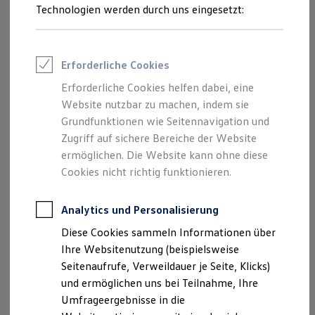
Reifenpakete
Technologien werden durch uns eingesetzt:
Leasing
Leasing-Angebote
Gebrauchtwagen Leasing
Junge Gebrauchtwagen-Leasing
Erforderliche Cookies
Elektroauto Leasing
Kleinwagen-Leasing
Erforderliche Cookies helfen dabei, eine
Leasing ohne Anzahlung
Website nutzbar zu machen, indem sie
Finanzierung
Autokredit mit Schlussrate
Grundfunktionen wie Seitennavigation und
Versicherungen und Garantien
Zugriff auf sichere Bereiche der Website
Kfz-Versicherung
ermöglichen. Die Website kann ohne diese
Restschuldversicherungen
Garantien
Cookies nicht richtig funktionieren.
Wartungsverträge
Geschäftskunden
Professional Class bei Volkswagen
Analytics und Personalisierung
Großkunden
Diese Cookies sammeln Informationen über
Behörden
Direktkunden
Ihre Websitenutzung (beispielsweise
Sonderfahrzeuge
Seitenaufrufe, Verweildauer je Seite, Klicks)
Anpfiff zum Gewinn
und ermöglichen uns bei Teilnahme, Ihre
Elektromobilität
Elektroautos
Umfrageergebnisse in die
ID. Tutorials