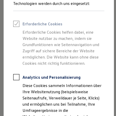
Reifenpakete
Technologien werden durch uns eingesetzt:
Leasing
Leasing-Angebote
Gebrauchtwagen Leasing
Junge Gebrauchtwagen-Leasing
Erforderliche Cookies
Elektroauto Leasing
Kleinwagen-Leasing
Erforderliche Cookies helfen dabei, eine
Leasing ohne Anzahlung
Website nutzbar zu machen, indem sie
Finanzierung
Autokredit mit Schlussrate
Grundfunktionen wie Seitennavigation und
Versicherungen und Garantien
Zugriff auf sichere Bereiche der Website
Kfz-Versicherung
ermöglichen. Die Website kann ohne diese
Restschuldversicherungen
Garantien
Cookies nicht richtig funktionieren.
Wartungsverträge
Geschäftskunden
Professional Class bei Volkswagen
Analytics und Personalisierung
Großkunden
Diese Cookies sammeln Informationen über
Behörden
Direktkunden
Ihre Websitenutzung (beispielsweise
Sonderfahrzeuge
Seitenaufrufe, Verweildauer je Seite, Klicks)
Anpfiff zum Gewinn
und ermöglichen uns bei Teilnahme, Ihre
Elektromobilität
Elektroautos
Umfrageergebnisse in die
ID. Tutorials