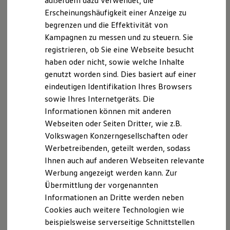
außerdem dazu verwendet, die
Hybridautos
Erscheinungshäufigkeit einer Anzeige zu
Marke und Erlebnis
begrenzen und die Effektivität von
Volkswagen R und R Experience
R-Modelle
Kampagnen zu messen und zu steuern. Sie
R Experience
registrieren, ob Sie eine Webseite besucht
Driving Experience
haben oder nicht, sowie welche Inhalte
Volkswagen entdecken
Werkbesichtigung
genutzt worden sind. Dies basiert auf einer
Factory visit
eindeutigen Identifikation Ihres Browsers
Lifestyle Shop
sowie Ihres Internetgeräts. Die
T-Roc Kollektion
Golf Kollektion
Informationen können mit anderen
ID. Kollektion
Webseiten oder Seiten Dritter, wie z.B.
Volkswagen Kollektion
Volkswagen Konzerngesellschaften oder
R-Kollektion
GTI Kollektion
Werbetreibenden, geteilt werden, sodass
Fußball Drop
Ihnen auch auf anderen Webseiten relevante
we drive football
Werbung angezeigt werden kann. Zur
#wedriveproud
Besitzer und Service
Übermittlung der vorgenannten
myVolkswagen
Informationen an Dritte werden neben
Software Updates
Cookies auch weitere Technologien wie
Service und Ersatzteile
Inspektion und HU/AU
beispielsweise serverseitige Schnittstellen
Reparaturen und Checks