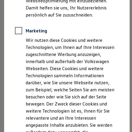
Websiteoptimierung mit einzubeziehen.
Elektrofahrzeugkonzepte
Damit helfen sie uns, Ihr Nutzererlebnis
ID. EVERY1
Reichweite
persönlich auf Sie zuzuschneiden.
Reichweite der ID. Modelle
Reichweite im Winter
Rekuperation
Marketing
Laden
Wir nutzen diese Cookies und weitere
Laden unterwegs
Laden Zuhause
Technologien, um Ihnen auf Ihre Interessen
Ladestationen finden
zugeschnittene Werbung anzuzeigen,
Ladezeitensimulator
innerhalb und außerhalb der Volkswagen
Batterie
Sicherheit
Webseiten. Diese Cookies und weitere
Garantie und Lebensdauer
Technologien sammeln Informationen
Nachhaltigkeit
darüber, wie Sie unsere Webseite nutzen,
Technologie
Kosten und Kauf
zum Beispiel, welche Seiten Sie am meisten
Verbrauchskosten
besuchen oder wie Sie sich auf der Seite
Kaufoptionen
bewegen. Der Zweck dieser Cookies und
E-Auto-Förderung
Software und Konnektivität
weitere Technologien ist es, Ihnen für Sie
Die ID. Software 6
relevantere und an Ihre Interessen
ID. Software Versionen und Updates
angepasste Inhalte anzubieten. Sie werden
Digitale Extras
Schnittstellen zu Ihrem ID.