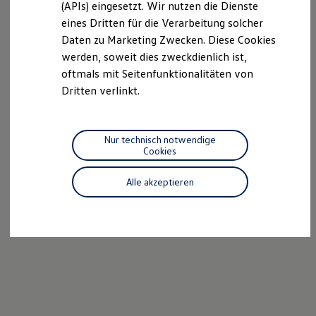
(APIs) eingesetzt. Wir nutzen die Dienste
Motorenöl und Flüssigkeiten
eines Dritten für die Verarbeitung solcher
Räder und Reifen
Pannen- und Unfallhilfe
Daten zu Marketing Zwecken. Diese Cookies
Economy Service
werden, soweit dies zweckdienlich ist,
Volkswagen Teile
oftmals mit Seitenfunktionalitäten von
Zubehör
Modellspezifisches Zubehör
Dritten verlinkt.
Schutz und Pflege
Transport
Entertainment und Elektronik
Individualisieren
Nur technisch notwendige
Wallbox und Ladekabel
Cookies
Digitale Extras
Dienste für Ihr Modell finden
Alle akzeptieren
Volkswagen Apps, Login und Shop
Handy und Fahrzeug verbinden
Updates für Software, Karten und Radio
Über Ihr Auto
Vorgängermodelle
Kundeninformationen
Volkswagen Kundenbetreuung
Warn- und Kontrollleuchten
Assistenzsysteme
Digitale Betriebsanleitung
Live Beratung