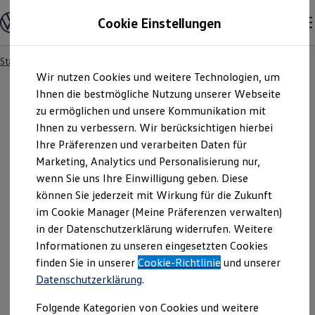
Modelle und Konfigurator
Cookie Einstellungen
Konfigurator
Modelle vergleichen
Konfiguration laden
Startseite
Besitzer und Service
Service- & Zubehörangebote
Zum
Zum
Autosuche
Wir nutzen Cookies und weitere Technologien, um
Hauptinhalt
Footer
Elektroautos
springen
springen
Ihnen die bestmögliche Nutzung unserer Webseite
ENERGY Sondermodelle
Nutzfahrzeuge
zu ermöglichen und unsere Kommunikation mit
SUV und CUV
Ihnen zu verbessern. Wir berücksichtigen hierbei
Familienautos
Ihre Präferenzen und verarbeiten Daten für
Kombis
Kompaktwagen
Marketing, Analytics und Personalisierung nur,
Sportwagen
wenn Sie uns Ihre Einwilligung geben. Diese
Schnell verfügbare Fahrzeuge
Angebote und Produkte
können Sie jederzeit mit Wirkung für die Zukunft
Aktuelle Angebote
im Cookie Manager (Meine Präferenzen verwalten)
E-Auto-Förderung
in der Datenschutzerklärung widerrufen. Weitere
Volkswagen Marktplatz
Informationen zu unseren eingesetzten Cookies
Die ENERGY Sondermodelle
Junge Gebrauchtwagen und Gebrauchtwagen
finden Sie in unserer
Cookie-Richtlinie
und unserer
Volkswagen Zertifizierte Gebrauchtwagen
Datenschutzerklärung
.
Elektromobilität bei Gebrauchtwagen
Zubehör- und Serviceangebote
Folgende Kategorien von Cookies und weitere
Saisonangebote