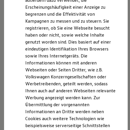
außerdem dazu verwendet, die
Hybridautos
Erscheinungshäufigkeit einer Anzeige zu
Marke und Erlebnis
begrenzen und die Effektivität von
Volkswagen R und R Experience
R-Modelle
Kampagnen zu messen und zu steuern. Sie
R Experience
registrieren, ob Sie eine Webseite besucht
Driving Experience
haben oder nicht, sowie welche Inhalte
Volkswagen entdecken
Werkbesichtigung
genutzt worden sind. Dies basiert auf einer
Factory visit
eindeutigen Identifikation Ihres Browsers
Lifestyle Shop
sowie Ihres Internetgeräts. Die
T-Roc Kollektion
Golf Kollektion
Informationen können mit anderen
ID. Kollektion
Webseiten oder Seiten Dritter, wie z.B.
Volkswagen Kollektion
Volkswagen Konzerngesellschaften oder
R-Kollektion
GTI Kollektion
Werbetreibenden, geteilt werden, sodass
Fußball Drop
Ihnen auch auf anderen Webseiten relevante
we drive football
Werbung angezeigt werden kann. Zur
#wedriveproud
Besitzer und Service
Übermittlung der vorgenannten
myVolkswagen
Informationen an Dritte werden neben
Software Updates
Cookies auch weitere Technologien wie
Service und Ersatzteile
Inspektion und HU/AU
beispielsweise serverseitige Schnittstellen
Reparaturen und Checks