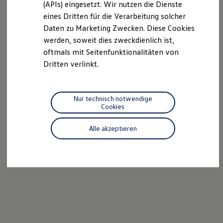
(APIs) eingesetzt. Wir nutzen die Dienste
Motorenöl und Flüssigkeiten
eines Dritten für die Verarbeitung solcher
Räder und Reifen
Pannen- und Unfallhilfe
Daten zu Marketing Zwecken. Diese Cookies
Economy Service
werden, soweit dies zweckdienlich ist,
Volkswagen Teile
oftmals mit Seitenfunktionalitäten von
Zubehör
Modellspezifisches Zubehör
Dritten verlinkt.
Schutz und Pflege
Transport
Entertainment und Elektronik
Individualisieren
Nur technisch notwendige
Wallbox und Ladekabel
Cookies
Digitale Extras
Dienste für Ihr Modell finden
Alle akzeptieren
Volkswagen Apps, Login und Shop
Handy und Fahrzeug verbinden
Updates für Software, Karten und Radio
Über Ihr Auto
Vorgängermodelle
Kundeninformationen
Volkswagen Kundenbetreuung
Warn- und Kontrollleuchten
Assistenzsysteme
Digitale Betriebsanleitung
Live Beratung