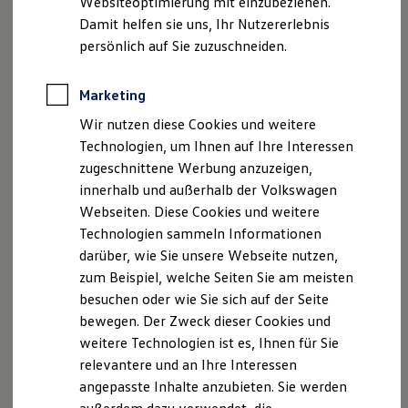
Websiteoptimierung mit einzubeziehen.
Elektrofahrzeugkonzepte
Damit helfen sie uns, Ihr Nutzererlebnis
ID. EVERY1
Reichweite
persönlich auf Sie zuzuschneiden.
Reichweite der ID. Modelle
Reichweite im Winter
Rekuperation
Marketing
Laden
Wir nutzen diese Cookies und weitere
Laden unterwegs
Laden Zuhause
Technologien, um Ihnen auf Ihre Interessen
Ladestationen finden
zugeschnittene Werbung anzuzeigen,
Ladezeitensimulator
innerhalb und außerhalb der Volkswagen
Batterie
Sicherheit
Webseiten. Diese Cookies und weitere
Garantie und Lebensdauer
Technologien sammeln Informationen
Nachhaltigkeit
darüber, wie Sie unsere Webseite nutzen,
Technologie
Kosten und Kauf
zum Beispiel, welche Seiten Sie am meisten
Verbrauchskosten
besuchen oder wie Sie sich auf der Seite
Kaufoptionen
bewegen. Der Zweck dieser Cookies und
E-Auto-Förderung
Software und Konnektivität
weitere Technologien ist es, Ihnen für Sie
Die ID. Software 6
relevantere und an Ihre Interessen
ID. Software Versionen und Updates
angepasste Inhalte anzubieten. Sie werden
Digitale Extras
Schnittstellen zu Ihrem ID.