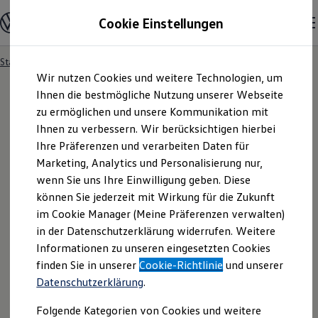
Modelle und Konfigurator
Cookie Einstellungen
Konfigurator
Modelle vergleichen
Konfiguration laden
Startseite
Besitzer und Service
Service- & Zubehörangebote
Zum
Zum
Autosuche
Wir nutzen Cookies und weitere Technologien, um
Hauptinhalt
Footer
Elektroautos
springen
springen
Ihnen die bestmögliche Nutzung unserer Webseite
ENERGY Sondermodelle
Nutzfahrzeuge
zu ermöglichen und unsere Kommunikation mit
SUV und CUV
Ihnen zu verbessern. Wir berücksichtigen hierbei
Familienautos
Ihre Präferenzen und verarbeiten Daten für
Kombis
Kompaktwagen
Marketing, Analytics und Personalisierung nur,
Sportwagen
wenn Sie uns Ihre Einwilligung geben. Diese
Schnell verfügbare Fahrzeuge
Angebote und Produkte
können Sie jederzeit mit Wirkung für die Zukunft
Aktuelle Angebote
im Cookie Manager (Meine Präferenzen verwalten)
E-Auto-Förderung
in der Datenschutzerklärung widerrufen. Weitere
Volkswagen Marktplatz
Informationen zu unseren eingesetzten Cookies
Die ENERGY Sondermodelle
Junge Gebrauchtwagen und Gebrauchtwagen
finden Sie in unserer
Cookie-Richtlinie
und unserer
Volkswagen Zertifizierte Gebrauchtwagen
Datenschutzerklärung
.
Elektromobilität bei Gebrauchtwagen
Zubehör- und Serviceangebote
Folgende Kategorien von Cookies und weitere
Saisonangebote