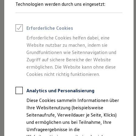
Reifenpakete
Technologien werden durch uns eingesetzt:
Leasing
Leasing-Angebote
Gebrauchtwagen Leasing
Junge Gebrauchtwagen-Leasing
Erforderliche Cookies
Elektroauto Leasing
Kleinwagen-Leasing
Erforderliche Cookies helfen dabei, eine
Leasing ohne Anzahlung
Website nutzbar zu machen, indem sie
Finanzierung
Autokredit mit Schlussrate
Grundfunktionen wie Seitennavigation und
Versicherungen und Garantien
Zugriff auf sichere Bereiche der Website
Kfz-Versicherung
ermöglichen. Die Website kann ohne diese
Restschuldversicherungen
Garantien
Cookies nicht richtig funktionieren.
Wartungsverträge
Geschäftskunden
Professional Class bei Volkswagen
Analytics und Personalisierung
Großkunden
Diese Cookies sammeln Informationen über
Behörden
Direktkunden
Ihre Websitenutzung (beispielsweise
Sonderfahrzeuge
Seitenaufrufe, Verweildauer je Seite, Klicks)
Anpfiff zum Gewinn
und ermöglichen uns bei Teilnahme, Ihre
Elektromobilität
Elektroautos
Umfrageergebnisse in die
ID. Tutorials