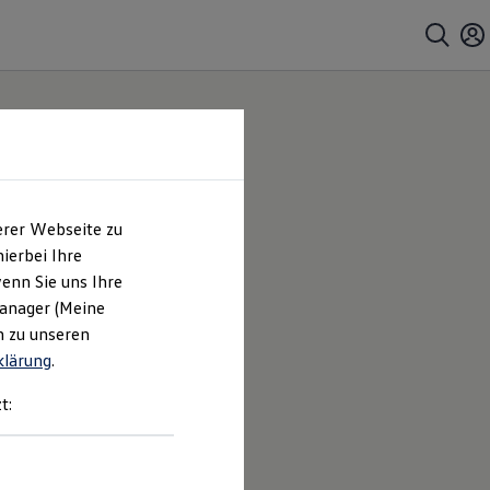
erer Webseite zu
ierbei Ihre
enn Sie uns Ihre
Manager (Meine
n zu unseren
klärung
.
t: