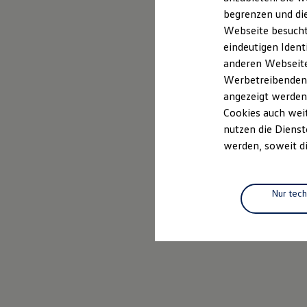
Elektrofahrzeugkonzepte
begrenzen und die
ID. EVERY1
Webseite besucht 
Reichweite
Reichweite der ID. Modelle
eindeutigen Ident
Reichweite im Winter
anderen Webseiten
Rekuperation
Werbetreibenden,
Laden
Laden unterwegs
angezeigt werden
Laden Zuhause
Cookies auch weit
Ladestationen finden
nutzen die Dienst
Ladezeitensimulator
Batterie
werden, soweit di
Sicherheit
Garantie und Lebensdauer
Nachhaltigkeit
Technologie
Nur tec
Kosten und Kauf
Verbrauchskosten
Kaufoptionen
E-Auto-Förderung
Software und Konnektivität
Die ID. Software 6
ID. Software Versionen und Updates
Digitale Extras
Schnittstellen zu Ihrem ID.