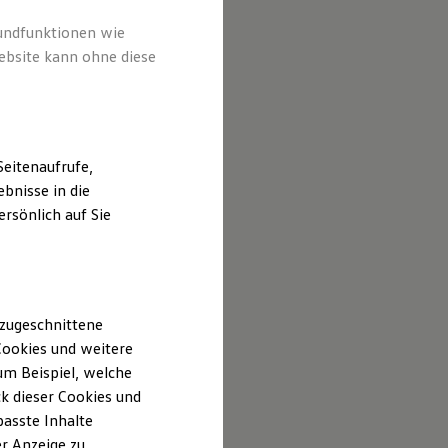
rundfunktionen wie
ebsite kann ohne diese
eitenaufrufe,
bnisse in die
rsönlich auf Sie
 zugeschnittene
ookies und weitere
m Beispiel, welche
k dieser Cookies und
passte Inhalte
r Anzeige zu