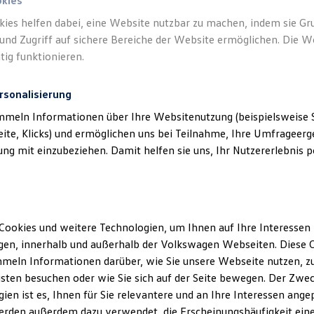
okies
kies helfen dabei, eine Website nutzbar zu machen, indem sie G
und Zugriff auf sichere Bereiche der Website ermöglichen. Die W
tig funktionieren.
rsonalisierung
mmeln Informationen über Ihre Websitenutzung (beispielsweise S
eite, Klicks) und ermöglichen uns bei Teilnahme, Ihre Umfrageerge
g mit einzubeziehen. Damit helfen sie uns, Ihr Nutzererlebnis pe
Cookies und weitere Technologien, um Ihnen auf Ihre Interessen
en, innerhalb und außerhalb der Volkswagen Webseiten. Diese C
meln Informationen darüber, wie Sie unsere Webseite nutzen, zu
sten besuchen oder wie Sie sich auf der Seite bewegen. Der Zwec
ien ist es, Ihnen für Sie relevantere und an Ihre Interessen ange
erden außerdem dazu verwendet, die Erscheinungshäufigkeit eine