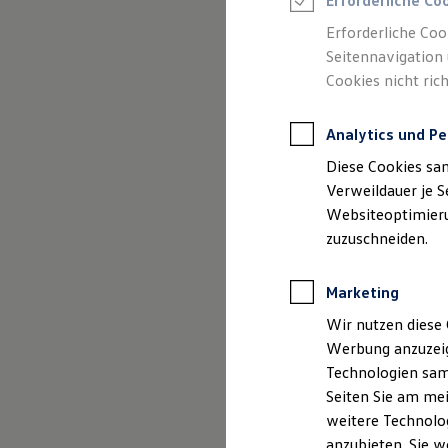
Erforderliche Co
Reifenpakete
Leasing
Erforderliche Coo
Leasing-Angebote
Seitennavigation 
Gebrauchtwagen Leasing
Cookies nicht rich
Junge Gebrauchtwagen-Leasing
Elektroauto Leasing
Kleinwagen-Leasing
Analytics und Pe
Leasing ohne Anzahlung
Finanzierung
Diese Cookies sa
Autokredit mit Schlussrate
Versicherungen und Garantien
Verweildauer je S
Kfz-Versicherung
Websiteoptimierun
Restschuldversicherungen
zuzuschneiden.
Garantien
Wartungsverträge
Geschäftskunden
Marketing
Professional Class bei Volkswagen
Großkunden
Wir nutzen diese 
Behörden
Werbung anzuzeig
Direktkunden
Sonderfahrzeuge
Technologien sam
Anpfiff zum Gewinn
Seiten Sie am mei
Elektromobilität
weitere Technolog
Elektroautos
ID. Tutorials
anzubieten. Sie w