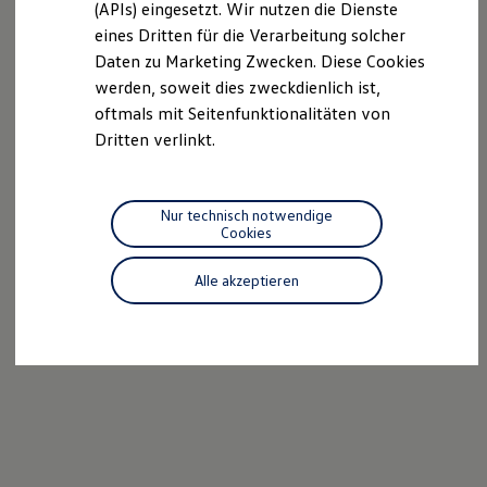
(APIs) eingesetzt. Wir nutzen die Dienste
Motorenöl und Flüssigkeiten
eines Dritten für die Verarbeitung solcher
Räder und Reifen
Pannen- und Unfallhilfe
Daten zu Marketing Zwecken. Diese Cookies
Economy Service
werden, soweit dies zweckdienlich ist,
Volkswagen Teile
oftmals mit Seitenfunktionalitäten von
Zubehör
Modellspezifisches Zubehör
Dritten verlinkt.
Schutz und Pflege
Transport
Entertainment und Elektronik
Individualisieren
Nur technisch notwendige
Wallbox und Ladekabel
Cookies
Digitale Extras
Dienste für Ihr Modell finden
Alle akzeptieren
Volkswagen Apps, Login und Shop
Handy und Fahrzeug verbinden
Updates für Software, Karten und Radio
Über Ihr Auto
Vorgängermodelle
Kundeninformationen
Volkswagen Kundenbetreuung
Warn- und Kontrollleuchten
Assistenzsysteme
Digitale Betriebsanleitung
Live Beratung