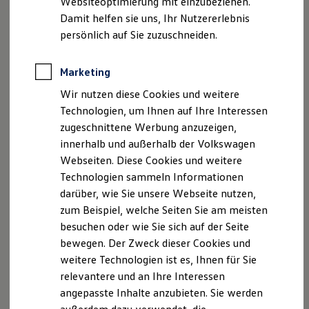
Websiteoptimierung mit einzubeziehen.
Elektrofahrzeugkonzepte
Damit helfen sie uns, Ihr Nutzererlebnis
ID. EVERY1
Reichweite
persönlich auf Sie zuzuschneiden.
Reichweite der ID. Modelle
Reichweite im Winter
Rekuperation
Marketing
Laden
Wir nutzen diese Cookies und weitere
Laden unterwegs
Laden Zuhause
Technologien, um Ihnen auf Ihre Interessen
Ladestationen finden
zugeschnittene Werbung anzuzeigen,
Ladezeitensimulator
innerhalb und außerhalb der Volkswagen
Batterie
Sicherheit
Webseiten. Diese Cookies und weitere
Garantie und Lebensdauer
Technologien sammeln Informationen
Nachhaltigkeit
darüber, wie Sie unsere Webseite nutzen,
Technologie
Kosten und Kauf
zum Beispiel, welche Seiten Sie am meisten
Verbrauchskosten
besuchen oder wie Sie sich auf der Seite
Kaufoptionen
bewegen. Der Zweck dieser Cookies und
E-Auto-Förderung
Software und Konnektivität
weitere Technologien ist es, Ihnen für Sie
Die ID. Software 6
relevantere und an Ihre Interessen
ID. Software Versionen und Updates
angepasste Inhalte anzubieten. Sie werden
Digitale Extras
Schnittstellen zu Ihrem ID.