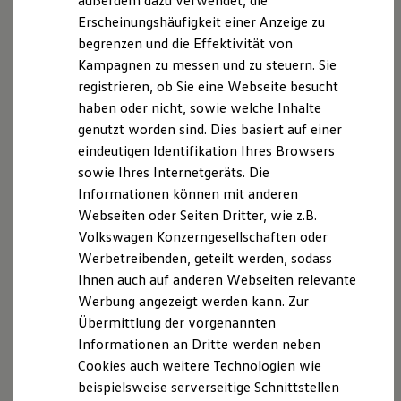
außerdem dazu verwendet, die
Hybridautos
Erscheinungshäufigkeit einer Anzeige zu
Marke und Erlebnis
begrenzen und die Effektivität von
Volkswagen R und R Experience
R-Modelle
Kampagnen zu messen und zu steuern. Sie
R Experience
registrieren, ob Sie eine Webseite besucht
Driving Experience
haben oder nicht, sowie welche Inhalte
Volkswagen entdecken
Werkbesichtigung
genutzt worden sind. Dies basiert auf einer
Factory visit
eindeutigen Identifikation Ihres Browsers
Lifestyle Shop
sowie Ihres Internetgeräts. Die
T-Roc Kollektion
Golf Kollektion
Informationen können mit anderen
ID. Kollektion
Webseiten oder Seiten Dritter, wie z.B.
Volkswagen Kollektion
Volkswagen Konzerngesellschaften oder
R-Kollektion
GTI Kollektion
Werbetreibenden, geteilt werden, sodass
Fußball Drop
Ihnen auch auf anderen Webseiten relevante
we drive football
Werbung angezeigt werden kann. Zur
#wedriveproud
Besitzer und Service
Übermittlung der vorgenannten
myVolkswagen
Informationen an Dritte werden neben
Software Updates
Cookies auch weitere Technologien wie
Service und Ersatzteile
Inspektion und HU/AU
beispielsweise serverseitige Schnittstellen
Reparaturen und Checks