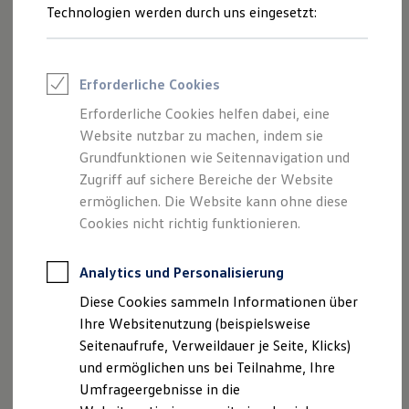
Reifenpakete
Technologien werden durch uns eingesetzt:
Leasing
Leasing-Angebote
Gebrauchtwagen Leasing
Junge Gebrauchtwagen-Leasing
Erforderliche Cookies
Elektroauto Leasing
Kleinwagen-Leasing
Erforderliche Cookies helfen dabei, eine
Leasing ohne Anzahlung
Website nutzbar zu machen, indem sie
Finanzierung
Autokredit mit Schlussrate
Grundfunktionen wie Seitennavigation und
Versicherungen und Garantien
Zugriff auf sichere Bereiche der Website
Kfz-Versicherung
ermöglichen. Die Website kann ohne diese
Restschuldversicherungen
Garantien
Cookies nicht richtig funktionieren.
Wartungsverträge
Geschäftskunden
Professional Class bei Volkswagen
Analytics und Personalisierung
Großkunden
Diese Cookies sammeln Informationen über
Behörden
Direktkunden
Ihre Websitenutzung (beispielsweise
Sonderfahrzeuge
Seitenaufrufe, Verweildauer je Seite, Klicks)
Anpfiff zum Gewinn
und ermöglichen uns bei Teilnahme, Ihre
Elektromobilität
Elektroautos
Umfrageergebnisse in die
ID. Tutorials