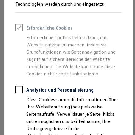
Reifenpakete
Technologien werden durch uns eingesetzt:
Leasing
Leasing-Angebote
Gebrauchtwagen Leasing
Junge Gebrauchtwagen-Leasing
Erforderliche Cookies
Elektroauto Leasing
Kleinwagen-Leasing
Erforderliche Cookies helfen dabei, eine
Leasing ohne Anzahlung
Website nutzbar zu machen, indem sie
Finanzierung
Autokredit mit Schlussrate
Grundfunktionen wie Seitennavigation und
Versicherungen und Garantien
Zugriff auf sichere Bereiche der Website
Kfz-Versicherung
ermöglichen. Die Website kann ohne diese
Restschuldversicherungen
Garantien
Cookies nicht richtig funktionieren.
Wartungsverträge
Geschäftskunden
Professional Class bei Volkswagen
Analytics und Personalisierung
Großkunden
Diese Cookies sammeln Informationen über
Behörden
Direktkunden
Ihre Websitenutzung (beispielsweise
Sonderfahrzeuge
Seitenaufrufe, Verweildauer je Seite, Klicks)
Anpfiff zum Gewinn
und ermöglichen uns bei Teilnahme, Ihre
Elektromobilität
Elektroautos
Umfrageergebnisse in die
ID. Tutorials