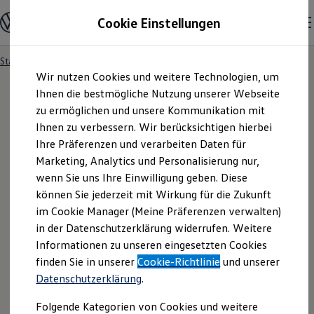
Modelle und Konfigurator
Cookie Einstellungen
Konfigurator
Modelle vergleichen
Konfiguration laden
Startseite
Besitzer und Service
Service- & Zubehörangebote
Zum
Zum
Autosuche
Wir nutzen Cookies und weitere Technologien, um
Hauptinhalt
Footer
Elektroautos
springen
springen
Ihnen die bestmögliche Nutzung unserer Webseite
ENERGY Sondermodelle
Nutzfahrzeuge
zu ermöglichen und unsere Kommunikation mit
SUV und CUV
Ihnen zu verbessern. Wir berücksichtigen hierbei
Familienautos
Ihre Präferenzen und verarbeiten Daten für
Kombis
Kompaktwagen
Marketing, Analytics und Personalisierung nur,
Sportwagen
wenn Sie uns Ihre Einwilligung geben. Diese
Schnell verfügbare Fahrzeuge
Angebote und Produkte
können Sie jederzeit mit Wirkung für die Zukunft
Aktuelle Angebote
im Cookie Manager (Meine Präferenzen verwalten)
E-Auto-Förderung
in der Datenschutzerklärung widerrufen. Weitere
Volkswagen Marktplatz
Informationen zu unseren eingesetzten Cookies
Die ENERGY Sondermodelle
Junge Gebrauchtwagen und Gebrauchtwagen
finden Sie in unserer
Cookie-Richtlinie
und unserer
Volkswagen Zertifizierte Gebrauchtwagen
Datenschutzerklärung
.
Elektromobilität bei Gebrauchtwagen
Zubehör- und Serviceangebote
Folgende Kategorien von Cookies und weitere
Saisonangebote