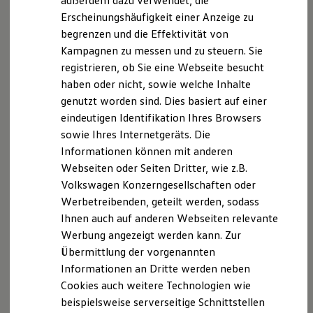
außerdem dazu verwendet, die
Hybridautos
Erscheinungshäufigkeit einer Anzeige zu
Marke und Erlebnis
begrenzen und die Effektivität von
Volkswagen R und R Experience
R-Modelle
Kampagnen zu messen und zu steuern. Sie
R Experience
registrieren, ob Sie eine Webseite besucht
Driving Experience
haben oder nicht, sowie welche Inhalte
Volkswagen entdecken
Werkbesichtigung
genutzt worden sind. Dies basiert auf einer
Factory visit
eindeutigen Identifikation Ihres Browsers
Lifestyle Shop
sowie Ihres Internetgeräts. Die
T-Roc Kollektion
Golf Kollektion
Informationen können mit anderen
ID. Kollektion
Webseiten oder Seiten Dritter, wie z.B.
Volkswagen Kollektion
Volkswagen Konzerngesellschaften oder
R-Kollektion
GTI Kollektion
Werbetreibenden, geteilt werden, sodass
Fußball Drop
Ihnen auch auf anderen Webseiten relevante
we drive football
Werbung angezeigt werden kann. Zur
#wedriveproud
Besitzer und Service
Übermittlung der vorgenannten
myVolkswagen
Informationen an Dritte werden neben
Software Updates
Cookies auch weitere Technologien wie
Service und Ersatzteile
Inspektion und HU/AU
beispielsweise serverseitige Schnittstellen
Reparaturen und Checks