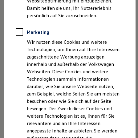
Websiteoptimierung mit einzubeziehen.
Elektrofahrzeugkonzepte
Damit helfen sie uns, Ihr Nutzererlebnis
ID. EVERY1
Reichweite
persönlich auf Sie zuzuschneiden.
Reichweite der ID. Modelle
Reichweite im Winter
Rekuperation
Marketing
Laden
Wir nutzen diese Cookies und weitere
Laden unterwegs
Laden Zuhause
Technologien, um Ihnen auf Ihre Interessen
Ladestationen finden
zugeschnittene Werbung anzuzeigen,
Ladezeitensimulator
innerhalb und außerhalb der Volkswagen
Batterie
Sicherheit
Webseiten. Diese Cookies und weitere
Garantie und Lebensdauer
Technologien sammeln Informationen
Nachhaltigkeit
darüber, wie Sie unsere Webseite nutzen,
Technologie
Kosten und Kauf
zum Beispiel, welche Seiten Sie am meisten
Verbrauchskosten
besuchen oder wie Sie sich auf der Seite
Kaufoptionen
bewegen. Der Zweck dieser Cookies und
E-Auto-Förderung
Software und Konnektivität
weitere Technologien ist es, Ihnen für Sie
Die ID. Software 6
relevantere und an Ihre Interessen
ID. Software Versionen und Updates
angepasste Inhalte anzubieten. Sie werden
Digitale Extras
Schnittstellen zu Ihrem ID.