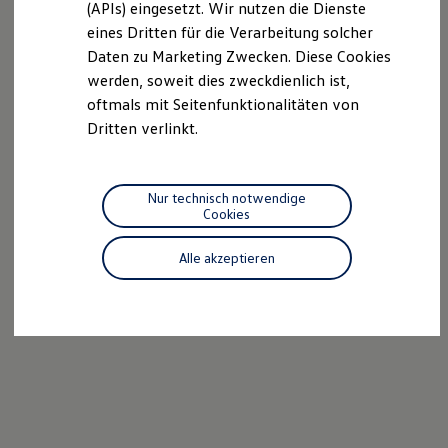
(APIs) eingesetzt. Wir nutzen die Dienste
Motorenöl und Flüssigkeiten
eines Dritten für die Verarbeitung solcher
Räder und Reifen
Pannen- und Unfallhilfe
Daten zu Marketing Zwecken. Diese Cookies
Economy Service
werden, soweit dies zweckdienlich ist,
Volkswagen Teile
oftmals mit Seitenfunktionalitäten von
Zubehör
Modellspezifisches Zubehör
Dritten verlinkt.
Schutz und Pflege
Transport
Entertainment und Elektronik
Individualisieren
Nur technisch notwendige
Wallbox und Ladekabel
Cookies
Digitale Extras
Dienste für Ihr Modell finden
Alle akzeptieren
Volkswagen Apps, Login und Shop
Handy und Fahrzeug verbinden
Updates für Software, Karten und Radio
Über Ihr Auto
Vorgängermodelle
Kundeninformationen
Volkswagen Kundenbetreuung
Warn- und Kontrollleuchten
Assistenzsysteme
Digitale Betriebsanleitung
Live Beratung