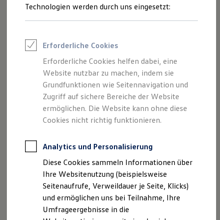
Reifenpakete
Technologien werden durch uns eingesetzt:
Leasing
Leasing-Angebote
Gebrauchtwagen Leasing
Junge Gebrauchtwagen-Leasing
Erforderliche Cookies
Elektroauto Leasing
Kleinwagen-Leasing
Erforderliche Cookies helfen dabei, eine
Leasing ohne Anzahlung
Website nutzbar zu machen, indem sie
Finanzierung
Autokredit mit Schlussrate
Grundfunktionen wie Seitennavigation und
Versicherungen und Garantien
Zugriff auf sichere Bereiche der Website
Kfz-Versicherung
ermöglichen. Die Website kann ohne diese
Restschuldversicherungen
Garantien
Cookies nicht richtig funktionieren.
Wartungsverträge
Geschäftskunden
Professional Class bei Volkswagen
Analytics und Personalisierung
Großkunden
Diese Cookies sammeln Informationen über
Behörden
Direktkunden
Ihre Websitenutzung (beispielsweise
Sonderfahrzeuge
Seitenaufrufe, Verweildauer je Seite, Klicks)
Anpfiff zum Gewinn
und ermöglichen uns bei Teilnahme, Ihre
Elektromobilität
Elektroautos
Umfrageergebnisse in die
ID. Tutorials