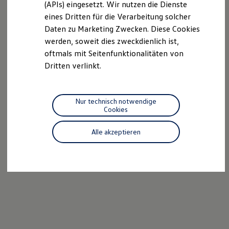
(APIs) eingesetzt. Wir nutzen die Dienste
Motorenöl und Flüssigkeiten
eines Dritten für die Verarbeitung solcher
Räder und Reifen
Pannen- und Unfallhilfe
Daten zu Marketing Zwecken. Diese Cookies
Economy Service
werden, soweit dies zweckdienlich ist,
Volkswagen Teile
oftmals mit Seitenfunktionalitäten von
Zubehör
Modellspezifisches Zubehör
Dritten verlinkt.
Schutz und Pflege
Transport
Entertainment und Elektronik
Individualisieren
Nur technisch notwendige
Wallbox und Ladekabel
Cookies
Digitale Extras
Dienste für Ihr Modell finden
Alle akzeptieren
Volkswagen Apps, Login und Shop
Handy und Fahrzeug verbinden
Updates für Software, Karten und Radio
Über Ihr Auto
Vorgängermodelle
Kundeninformationen
Volkswagen Kundenbetreuung
Warn- und Kontrollleuchten
Assistenzsysteme
Digitale Betriebsanleitung
Live Beratung