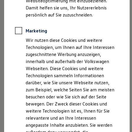
Websiteoptimierung mit einzubeziehen.
Elektrofahrzeugkonzepte
Damit helfen sie uns, Ihr Nutzererlebnis
ID. EVERY1
Reichweite
persönlich auf Sie zuzuschneiden.
Reichweite der ID. Modelle
Reichweite im Winter
Rekuperation
Marketing
Laden
Wir nutzen diese Cookies und weitere
Laden unterwegs
Laden Zuhause
Technologien, um Ihnen auf Ihre Interessen
Ladestationen finden
zugeschnittene Werbung anzuzeigen,
Ladezeitensimulator
innerhalb und außerhalb der Volkswagen
Batterie
Sicherheit
Webseiten. Diese Cookies und weitere
Garantie und Lebensdauer
Technologien sammeln Informationen
Nachhaltigkeit
darüber, wie Sie unsere Webseite nutzen,
Technologie
Kosten und Kauf
zum Beispiel, welche Seiten Sie am meisten
Verbrauchskosten
besuchen oder wie Sie sich auf der Seite
Kaufoptionen
bewegen. Der Zweck dieser Cookies und
E-Auto-Förderung
Software und Konnektivität
weitere Technologien ist es, Ihnen für Sie
Die ID. Software 6
relevantere und an Ihre Interessen
ID. Software Versionen und Updates
angepasste Inhalte anzubieten. Sie werden
Digitale Extras
Schnittstellen zu Ihrem ID.