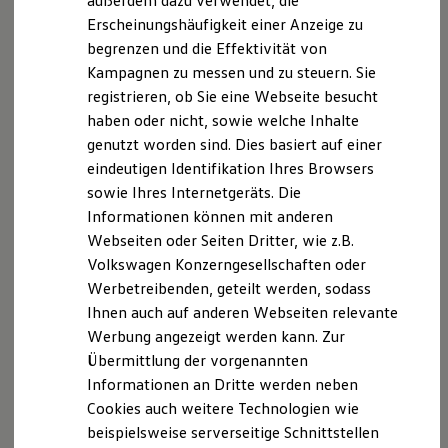
außerdem dazu verwendet, die
Hybridautos
Erscheinungshäufigkeit einer Anzeige zu
Marke und Erlebnis
begrenzen und die Effektivität von
Volkswagen R und R Experience
R-Modelle
Kampagnen zu messen und zu steuern. Sie
R Experience
registrieren, ob Sie eine Webseite besucht
Driving Experience
haben oder nicht, sowie welche Inhalte
Volkswagen entdecken
Werkbesichtigung
genutzt worden sind. Dies basiert auf einer
Factory visit
eindeutigen Identifikation Ihres Browsers
Lifestyle Shop
sowie Ihres Internetgeräts. Die
T-Roc Kollektion
Golf Kollektion
Informationen können mit anderen
ID. Kollektion
Webseiten oder Seiten Dritter, wie z.B.
Volkswagen Kollektion
Volkswagen Konzerngesellschaften oder
R-Kollektion
GTI Kollektion
Werbetreibenden, geteilt werden, sodass
Fußball Drop
Ihnen auch auf anderen Webseiten relevante
we drive football
Werbung angezeigt werden kann. Zur
#wedriveproud
Besitzer und Service
Übermittlung der vorgenannten
myVolkswagen
Informationen an Dritte werden neben
Software Updates
Cookies auch weitere Technologien wie
Service und Ersatzteile
Inspektion und HU/AU
beispielsweise serverseitige Schnittstellen
Reparaturen und Checks