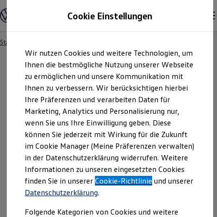
Modelle und Konfigurator
Cookie Einstellungen
Konfigurator
Modelle vergleichen
Konfiguration laden
Startseite
Besitzer und Service
Service- & Zubehörangebote
Zum
Zum
Autosuche
Wir nutzen Cookies und weitere Technologien, um
Hauptinhalt
Footer
Elektroautos
springen
springen
Ihnen die bestmögliche Nutzung unserer Webseite
ENERGY Sondermodelle
Nutzfahrzeuge
zu ermöglichen und unsere Kommunikation mit
SUV und CUV
Ihnen zu verbessern. Wir berücksichtigen hierbei
Familienautos
Ihre Präferenzen und verarbeiten Daten für
Kombis
Kompaktwagen
Marketing, Analytics und Personalisierung nur,
Sportwagen
wenn Sie uns Ihre Einwilligung geben. Diese
Schnell verfügbare Fahrzeuge
Angebote und Produkte
können Sie jederzeit mit Wirkung für die Zukunft
Aktuelle Angebote
im Cookie Manager (Meine Präferenzen verwalten)
E-Auto-Förderung
in der Datenschutzerklärung widerrufen. Weitere
Volkswagen Marktplatz
Informationen zu unseren eingesetzten Cookies
Die ENERGY Sondermodelle
Junge Gebrauchtwagen und Gebrauchtwagen
finden Sie in unserer
Cookie-Richtlinie
und unserer
Volkswagen Zertifizierte Gebrauchtwagen
Datenschutzerklärung
.
Elektromobilität bei Gebrauchtwagen
Zubehör- und Serviceangebote
Folgende Kategorien von Cookies und weitere
Saisonangebote