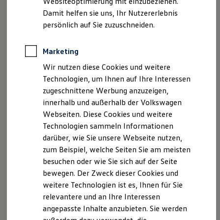
Websiteoptimierung mit einzubeziehen.
Elektrofahrzeugkonzepte
Damit helfen sie uns, Ihr Nutzererlebnis
ID. EVERY1
Reichweite
persönlich auf Sie zuzuschneiden.
Reichweite der ID. Modelle
Reichweite im Winter
Rekuperation
Marketing
Laden
Wir nutzen diese Cookies und weitere
Laden unterwegs
Laden Zuhause
Technologien, um Ihnen auf Ihre Interessen
Ladestationen finden
zugeschnittene Werbung anzuzeigen,
Ladezeitensimulator
innerhalb und außerhalb der Volkswagen
Batterie
Sicherheit
Webseiten. Diese Cookies und weitere
Garantie und Lebensdauer
Technologien sammeln Informationen
Nachhaltigkeit
darüber, wie Sie unsere Webseite nutzen,
Technologie
Kosten und Kauf
zum Beispiel, welche Seiten Sie am meisten
Verbrauchskosten
besuchen oder wie Sie sich auf der Seite
Kaufoptionen
bewegen. Der Zweck dieser Cookies und
E-Auto-Förderung
Software und Konnektivität
weitere Technologien ist es, Ihnen für Sie
Die ID. Software 6
relevantere und an Ihre Interessen
ID. Software Versionen und Updates
angepasste Inhalte anzubieten. Sie werden
Digitale Extras
Schnittstellen zu Ihrem ID.