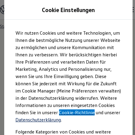
Modelle und Konfigurator
Cookie Einstellungen
Konfigurator
Modelle vergleichen
Konfiguration laden
Startseite
Besitzer und Service
Service- & Zubehörangebote
Zum
Zum
Autosuche
Wir nutzen Cookies und weitere Technologien, um
Hauptinhalt
Footer
Elektroautos
springen
springen
Ihnen die bestmögliche Nutzung unserer Webseite
ENERGY Sondermodelle
Nutzfahrzeuge
zu ermöglichen und unsere Kommunikation mit
SUV und CUV
Ihnen zu verbessern. Wir berücksichtigen hierbei
Familienautos
Ihre Präferenzen und verarbeiten Daten für
Kombis
Kompaktwagen
Marketing, Analytics und Personalisierung nur,
Sportwagen
wenn Sie uns Ihre Einwilligung geben. Diese
Schnell verfügbare Fahrzeuge
Angebote und Produkte
können Sie jederzeit mit Wirkung für die Zukunft
Aktuelle Angebote
im Cookie Manager (Meine Präferenzen verwalten)
E-Auto-Förderung
in der Datenschutzerklärung widerrufen. Weitere
Volkswagen Marktplatz
Informationen zu unseren eingesetzten Cookies
Die ENERGY Sondermodelle
Junge Gebrauchtwagen und Gebrauchtwagen
finden Sie in unserer
Cookie-Richtlinie
und unserer
Volkswagen Zertifizierte Gebrauchtwagen
Datenschutzerklärung
.
Elektromobilität bei Gebrauchtwagen
Zubehör- und Serviceangebote
Folgende Kategorien von Cookies und weitere
Saisonangebote