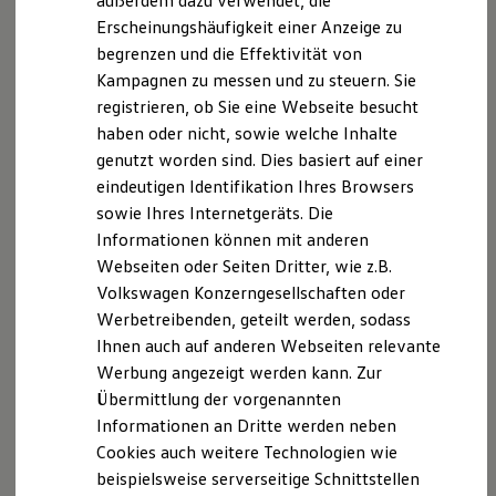
außerdem dazu verwendet, die
Hybridautos
Erscheinungshäufigkeit einer Anzeige zu
Marke und Erlebnis
begrenzen und die Effektivität von
Volkswagen R und R Experience
R-Modelle
Kampagnen zu messen und zu steuern. Sie
R Experience
registrieren, ob Sie eine Webseite besucht
Driving Experience
haben oder nicht, sowie welche Inhalte
Volkswagen entdecken
Werkbesichtigung
genutzt worden sind. Dies basiert auf einer
Factory visit
eindeutigen Identifikation Ihres Browsers
Lifestyle Shop
sowie Ihres Internetgeräts. Die
T-Roc Kollektion
Golf Kollektion
Informationen können mit anderen
ID. Kollektion
Webseiten oder Seiten Dritter, wie z.B.
Volkswagen Kollektion
Volkswagen Konzerngesellschaften oder
R-Kollektion
GTI Kollektion
Werbetreibenden, geteilt werden, sodass
Fußball Drop
Ihnen auch auf anderen Webseiten relevante
we drive football
Werbung angezeigt werden kann. Zur
#wedriveproud
Besitzer und Service
Übermittlung der vorgenannten
myVolkswagen
Informationen an Dritte werden neben
Software Updates
Cookies auch weitere Technologien wie
Service und Ersatzteile
Inspektion und HU/AU
beispielsweise serverseitige Schnittstellen
Reparaturen und Checks