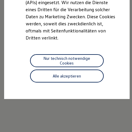
(APIs) eingesetzt. Wir nutzen die Dienste
Motorenöl und Flüssigkeiten
eines Dritten für die Verarbeitung solcher
Räder und Reifen
Pannen- und Unfallhilfe
Daten zu Marketing Zwecken. Diese Cookies
Economy Service
werden, soweit dies zweckdienlich ist,
Volkswagen Teile
oftmals mit Seitenfunktionalitäten von
Zubehör
Modellspezifisches Zubehör
Dritten verlinkt.
Schutz und Pflege
Transport
Entertainment und Elektronik
Individualisieren
Nur technisch notwendige
Wallbox und Ladekabel
Cookies
Digitale Extras
Dienste für Ihr Modell finden
Alle akzeptieren
Volkswagen Apps, Login und Shop
Handy und Fahrzeug verbinden
Updates für Software, Karten und Radio
Über Ihr Auto
Vorgängermodelle
Kundeninformationen
Volkswagen Kundenbetreuung
Warn- und Kontrollleuchten
Assistenzsysteme
Digitale Betriebsanleitung
Live Beratung