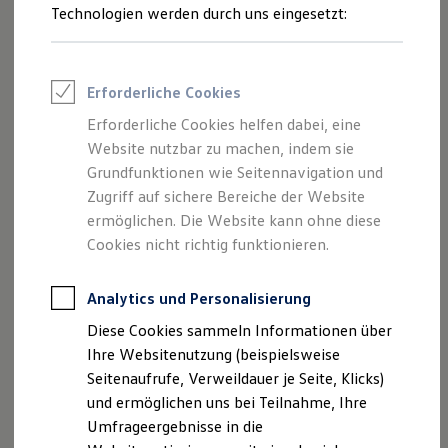
Reifenpakete
Technologien werden durch uns eingesetzt:
Leasing
Leasing-Angebote
Gebrauchtwagen Leasing
Junge Gebrauchtwagen-Leasing
Erforderliche Cookies
Elektroauto Leasing
Kleinwagen-Leasing
Erforderliche Cookies helfen dabei, eine
Leasing ohne Anzahlung
Website nutzbar zu machen, indem sie
Finanzierung
Autokredit mit Schlussrate
Grundfunktionen wie Seitennavigation und
Versicherungen und Garantien
Zugriff auf sichere Bereiche der Website
Kfz-Versicherung
ermöglichen. Die Website kann ohne diese
Restschuldversicherungen
Garantien
Cookies nicht richtig funktionieren.
Wartungsverträge
Geschäftskunden
Professional Class bei Volkswagen
Analytics und Personalisierung
Großkunden
Diese Cookies sammeln Informationen über
Behörden
Direktkunden
Ihre Websitenutzung (beispielsweise
Sonderfahrzeuge
Seitenaufrufe, Verweildauer je Seite, Klicks)
Anpfiff zum Gewinn
und ermöglichen uns bei Teilnahme, Ihre
Elektromobilität
Elektroautos
Umfrageergebnisse in die
ID. Tutorials