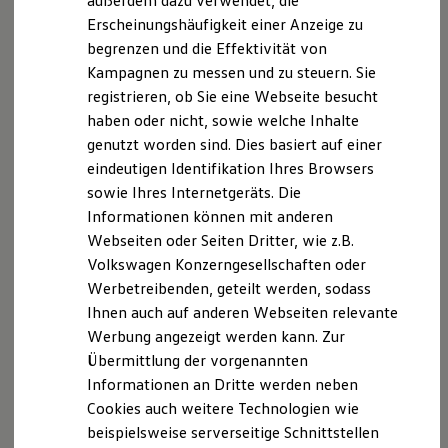
außerdem dazu verwendet, die
Nachhaltigkeit
Erscheinungshäufigkeit einer Anzeige zu
Technologie
begrenzen und die Effektivität von
Kosten und Kauf
Verbrauchskosten
Kampagnen zu messen und zu steuern. Sie
Kaufoptionen
registrieren, ob Sie eine Webseite besucht
E-Auto-Förderung
haben oder nicht, sowie welche Inhalte
Software und Konnektivität
Die ID. Software 6
genutzt worden sind. Dies basiert auf einer
ID. Software Versionen und Updates
eindeutigen Identifikation Ihres Browsers
Digitale Extras
sowie Ihres Internetgeräts. Die
Schnittstellen zu Ihrem ID.
Hybridautos
Informationen können mit anderen
Marke und Erlebnis
Webseiten oder Seiten Dritter, wie z.B.
Volkswagen R und R Experience
Volkswagen Konzerngesellschaften oder
R-Modelle
R Experience
Werbetreibenden, geteilt werden, sodass
Driving Experience
Ihnen auch auf anderen Webseiten relevante
Volkswagen entdecken
Werbung angezeigt werden kann. Zur
Werkbesichtigung
Factory visit
Übermittlung der vorgenannten
Lifestyle Shop
Informationen an Dritte werden neben
T-Roc Kollektion
Cookies auch weitere Technologien wie
Golf Kollektion
ID. Kollektion
beispielsweise serverseitige Schnittstellen
Volkswagen Kollektion