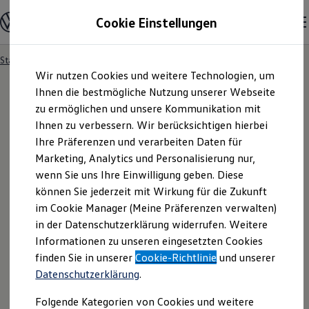
Modelle und Konfigurator
Cookie Einstellungen
Konfigurator
Modelle vergleichen
Konfiguration laden
Startseite
Besitzer und Service
Service- & Zubehörangebote
Zum
Zum
Autosuche
Wir nutzen Cookies und weitere Technologien, um
Hauptinhalt
Footer
Elektroautos
springen
springen
Ihnen die bestmögliche Nutzung unserer Webseite
ENERGY Sondermodelle
Nutzfahrzeuge
zu ermöglichen und unsere Kommunikation mit
SUV und CUV
Ihnen zu verbessern. Wir berücksichtigen hierbei
Familienautos
Ihre Präferenzen und verarbeiten Daten für
Kombis
Kompaktwagen
Marketing, Analytics und Personalisierung nur,
Sportwagen
wenn Sie uns Ihre Einwilligung geben. Diese
Schnell verfügbare Fahrzeuge
Angebote und Produkte
können Sie jederzeit mit Wirkung für die Zukunft
Aktuelle Angebote
im Cookie Manager (Meine Präferenzen verwalten)
E-Auto-Förderung
in der Datenschutzerklärung widerrufen. Weitere
Volkswagen Marktplatz
Informationen zu unseren eingesetzten Cookies
Die ENERGY Sondermodelle
Junge Gebrauchtwagen und Gebrauchtwagen
finden Sie in unserer
Cookie-Richtlinie
und unserer
Volkswagen Zertifizierte Gebrauchtwagen
Datenschutzerklärung
.
Elektromobilität bei Gebrauchtwagen
Zubehör- und Serviceangebote
Folgende Kategorien von Cookies und weitere
Saisonangebote