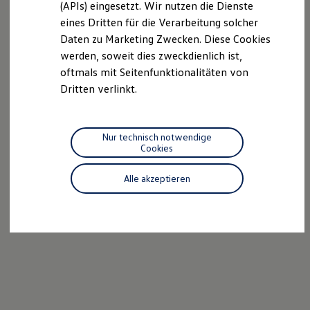
(APIs) eingesetzt. Wir nutzen die Dienste
R-Kollektion
eines Dritten für die Verarbeitung solcher
GTI Kollektion
Fußball Drop
Daten zu Marketing Zwecken. Diese Cookies
we drive football
werden, soweit dies zweckdienlich ist,
#wedriveproud
oftmals mit Seitenfunktionalitäten von
Besitzer und Service
myVolkswagen
Dritten verlinkt.
Software Updates
Service und Ersatzteile
Inspektion und HU/AU
Reparaturen und Checks
Nur technisch notwendige
Motorenöl und Flüssigkeiten
Cookies
Räder und Reifen
Pannen- und Unfallhilfe
Alle akzeptieren
Economy Service
Volkswagen Teile
Zubehör
Modellspezifisches Zubehör
Schutz und Pflege
Transport
Entertainment und Elektronik
Individualisieren
Wallbox und Ladekabel
Digitale Extras
Dienste für Ihr Modell finden