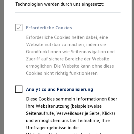
Reifenpakete
Technologien werden durch uns eingesetzt:
Leasing
Leasing-Angebote
Gebrauchtwagen Leasing
Junge Gebrauchtwagen-Leasing
Erforderliche Cookies
Elektroauto Leasing
Kleinwagen-Leasing
Erforderliche Cookies helfen dabei, eine
Leasing ohne Anzahlung
Website nutzbar zu machen, indem sie
Finanzierung
Autokredit mit Schlussrate
Grundfunktionen wie Seitennavigation und
Versicherungen und Garantien
Zugriff auf sichere Bereiche der Website
Kfz-Versicherung
ermöglichen. Die Website kann ohne diese
Restschuldversicherungen
Garantien
Cookies nicht richtig funktionieren.
Wartungsverträge
Geschäftskunden
Professional Class bei Volkswagen
Analytics und Personalisierung
Großkunden
Diese Cookies sammeln Informationen über
Behörden
Direktkunden
Ihre Websitenutzung (beispielsweise
Sonderfahrzeuge
Seitenaufrufe, Verweildauer je Seite, Klicks)
Anpfiff zum Gewinn
und ermöglichen uns bei Teilnahme, Ihre
Elektromobilität
Elektroautos
Umfrageergebnisse in die
ID. Tutorials