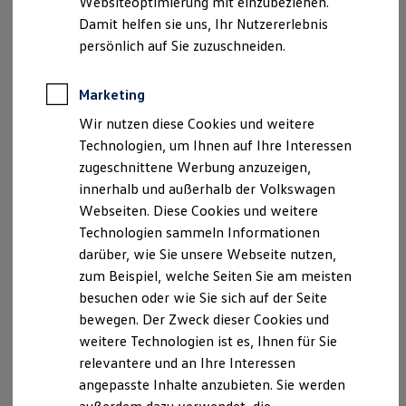
Websiteoptimierung mit einzubeziehen.
Der neue ID. Polo
Damit helfen sie uns, Ihr Nutzererlebnis
Der neue ID.3 Neo
Der ID.4
persönlich auf Sie zuzuschneiden.
Der ID.4 GTX
Der ID.5 GTX
Der ID.7
Marketing
Der ID.7 GTX
Wir nutzen diese Cookies und weitere
Der ID.7 Tourer
Der ID.7 GTX Tourer
Technologien, um Ihnen auf Ihre Interessen
Der ID. Buzz
zugeschnittene Werbung anzuzeigen,
Der neue ID. Cross
innerhalb und außerhalb der Volkswagen
Elektrofahrzeugkonzepte
ID. EVERY1
Webseiten. Diese Cookies und weitere
Reichweite
Technologien sammeln Informationen
Reichweite der ID. Modelle
darüber, wie Sie unsere Webseite nutzen,
Reichweite im Winter
Rekuperation
zum Beispiel, welche Seiten Sie am meisten
Laden
besuchen oder wie Sie sich auf der Seite
Laden unterwegs
bewegen. Der Zweck dieser Cookies und
Laden Zuhause
Ladestationen finden
weitere Technologien ist es, Ihnen für Sie
Ladezeitensimulator
relevantere und an Ihre Interessen
Batterie
angepasste Inhalte anzubieten. Sie werden
Sicherheit
Garantie und Lebensdauer