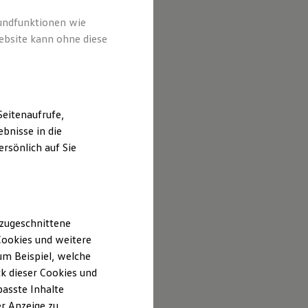
rundfunktionen wie
ebsite kann ohne diese
eitenaufrufe,
bnisse in die
rsönlich auf Sie
 zugeschnittene
ookies und weitere
m Beispiel, welche
k dieser Cookies und
passte Inhalte
r Anzeige zu