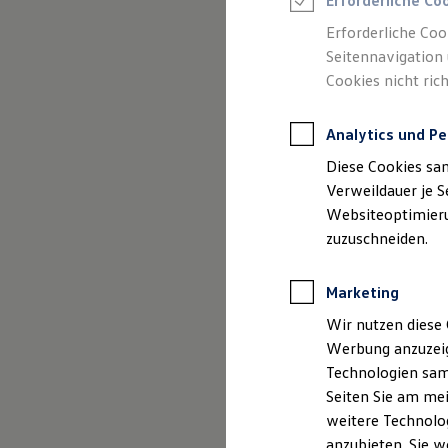
Erforderliche Co
Reifenpakete
Leasing
Erforderliche Coo
Leasing-Angebote
Seitennavigation 
Gebrauchtwagen Leasing
Cookies nicht rich
Junge Gebrauchtwagen-Leasing
Elektroauto Leasing
Kleinwagen-Leasing
Analytics und Pe
Leasing ohne Anzahlung
Finanzierung
Diese Cookies sa
Autokredit mit Schlussrate
Versicherungen und Garantien
Verweildauer je S
Kfz-Versicherung
Websiteoptimierun
Restschuldversicherungen
zuzuschneiden.
Garantien
Wartungsverträge
Geschäftskunden
Marketing
Professional Class bei Volkswagen
Großkunden
Wir nutzen diese 
Behörden
Werbung anzuzeig
Direktkunden
Sonderfahrzeuge
Technologien sam
Anpfiff zum Gewinn
Seiten Sie am mei
Elektromobilität
weitere Technolog
Elektroautos
ID. Tutorials
anzubieten. Sie w