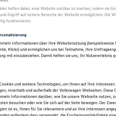
okies
kies helfen dabei, eine Website nutzbar zu machen, indem sie G
und Zugriff auf sichere Bereiche der Website ermöglichen. Die W
tig funktionieren.
rsonalisierung
mmeln Informationen über Ihre Websitenutzung (beispielsweise S
eite, Klicks) und ermöglichen uns bei Teilnahme, Ihre Umfrageerge
g mit einzubeziehen. Damit helfen sie uns, Ihr Nutzererlebnis pe
Cookies und weitere Technologien, um Ihnen auf Ihre Interessen
en, innerhalb und außerhalb der Volkswagen Webseiten. Diese C
meln Informationen darüber, wie Sie unsere Webseite nutzen, zu
sten besuchen oder wie Sie sich auf der Seite bewegen. Der Zwec
ien ist es, Ihnen für Sie relevantere und an Ihre Interessen ange
erden außerdem dazu verwendet, die Erscheinungshäufigkeit eine