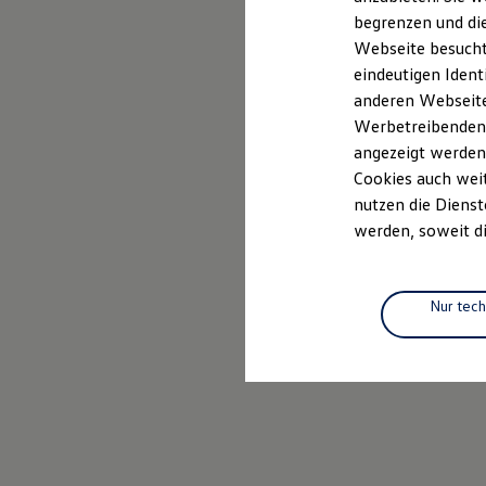
Elektrofahrzeugkonzepte
begrenzen und die
ID. EVERY1
Webseite besucht 
Reichweite
Reichweite der ID. Modelle
eindeutigen Ident
Reichweite im Winter
anderen Webseiten
Rekuperation
Werbetreibenden,
Laden
Laden unterwegs
angezeigt werden
Laden Zuhause
Cookies auch weit
Ladestationen finden
nutzen die Dienst
Ladezeitensimulator
Batterie
werden, soweit di
Sicherheit
Garantie und Lebensdauer
Nachhaltigkeit
Technologie
Nur tec
Kosten und Kauf
Verbrauchskosten
Kaufoptionen
E-Auto-Förderung
Software und Konnektivität
Die ID. Software 6
ID. Software Versionen und Updates
Digitale Extras
Schnittstellen zu Ihrem ID.