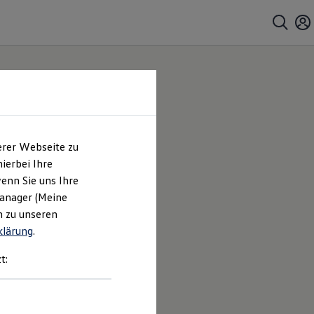
erer Webseite zu
ierbei Ihre
enn Sie uns Ihre
Manager (Meine
n zu unseren
klärung
.
t: