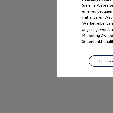
Elektrofahrzeugkonzepte
Sie eine Webseite
ID. EVERY1
einer eindeutigen
Reichweite
Reichweite der ID. Modelle
mit anderen Webse
Reichweite im Winter
Werbetreibenden,
Rekuperation
angezeigt werden 
Laden
Laden unterwegs
Marketing Zwecken
Laden Zuhause
Seitenfunktionali
Ladestationen finden
Ladezeitensimulator
Batterie
Sicherheit
Optional
Garantie und Lebensdauer
Nachhaltigkeit
Technologie
Kosten und Kauf
Verbrauchskosten
Kaufoptionen
E-Auto-Förderung
Software und Konnektivität
Die ID. Software 6
ID. Software Versionen und Updates
Digitale Extras
Schnittstellen zu Ihrem ID.