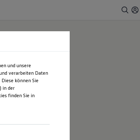
hen und unsere
 und verarbeiten Daten
. Diese können Sie
 in der
es finden Sie in