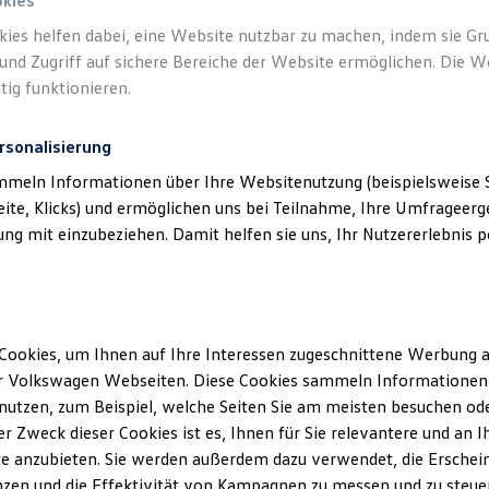
okies
kies helfen dabei, eine Website nutzbar zu machen, indem sie G
und Zugriff auf sichere Bereiche der Website ermöglichen. Die W
tig funktionieren.
rsonalisierung
mmeln Informationen über Ihre Websitenutzung (beispielsweise S
eite, Klicks) und ermöglichen uns bei Teilnahme, Ihre Umfrageerge
g mit einzubeziehen. Damit helfen sie uns, Ihr Nutzererlebnis pe
Cookies, um Ihnen auf Ihre Interessen zugeschnittene Werbung a
r Volkswagen Webseiten. Diese Cookies sammeln Informationen 
utzen, zum Beispiel, welche Seiten Sie am meisten besuchen oder
r Zweck dieser Cookies ist es, Ihnen für Sie relevantere und an I
e anzubieten. Sie werden außerdem dazu verwendet, die Erschein
Trend
zen und die Effektivität von Kampagnen zu messen und zu steuern