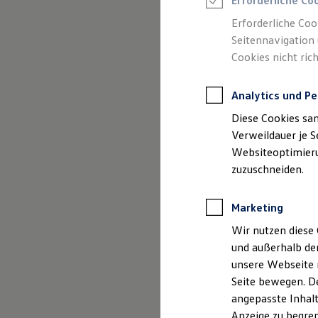
Erforderliche Co
Reifenpakete
Leasing
Erforderliche Coo
Leasing-Angebote
Seitennavigation 
Gebrauchtwagen Leasing
Cookies nicht rich
Junge Gebrauchtwagen-Leasing
Elektroauto Leasing
Kleinwagen-Leasing
Analytics und Pe
Leasing ohne Anzahlung
Finanzierung
Diese Cookies sa
Autokredit mit Schlussrate
(
Impressum & Rechtliches
)
Versicherungen und Garantien
Verweildauer je S
Kfz-Versicherung
Websiteoptimierun
Restschuldversicherungen
zuzuschneiden.
Garantien
Wartungsverträge
Geschäftskunden
Marketing
Professional Class bei Volkswagen
Großkunden
Wir nutzen diese 
Behörden
und außerhalb de
Direktkunden
Sonderfahrzeuge
unsere Webseite n
Anpfiff zum Gewinn
Seite bewegen. De
Elektromobilität
angepasste Inhalt
Elektroautos
ID. Tutorials
Anzeige zu begren