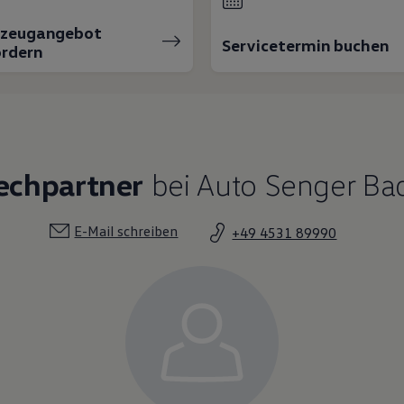
rzeugangebot
Servicetermin buchen
rdern
echpartner
bei Auto Senger Ba
E-Mail schreiben
+49 4531 89990