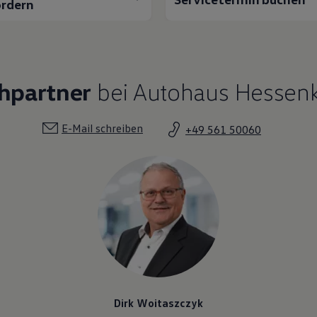
rdern
chpartner
bei Autohaus Hessenk
E-Mail schreiben
+49 561 50060
Dirk Woitaszczyk