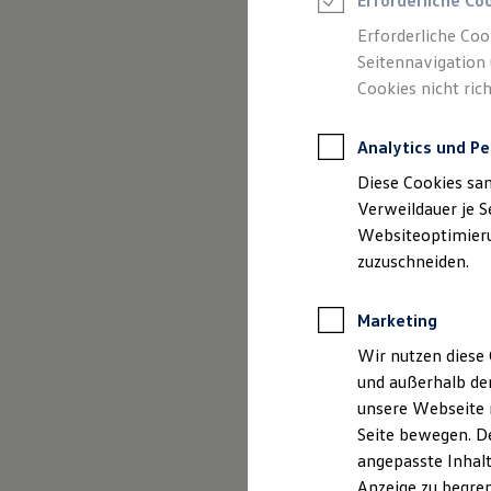
Gebrauchtwage
Erforderliche Co
Reifenpakete
Leasing
Erforderliche Coo
Leasing-Angebote
Seitennavigation 
Gebrauchtwagen Leasing
Cookies nicht rich
Junge Gebrauchtwagen-Leasing
Elektroauto Leasing
Kleinwagen-Leasing
Analytics und Pe
Leasing ohne Anzahlung
Finanzierung
Diese Cookies sa
Autokredit mit Schlussrate
Versicherungen und Garantien
Verweildauer je S
Kfz-Versicherung
Websiteoptimierun
Restschuldversicherungen
zuzuschneiden.
Garantien
(
Impressum &
Wartungsverträge
Geschäftskunden
Marketing
Professional Class bei Volkswagen
Großkunden
Wir nutzen diese 
Behörden
und außerhalb de
Direktkunden
Sonderfahrzeuge
unsere Webseite n
Anpfiff zum Gewinn
Seite bewegen. De
Elektromobilität
angepasste Inhalt
Elektroautos
ID. Tutorials
Anzeige zu begren