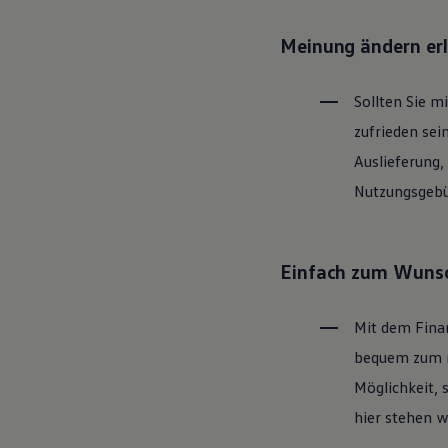
Motorenöl und Flüssigkeiten
Räder und Reifen
Meinung ändern er
Pannen- und Unfallhilfe
Economy Service
Volkswagen Teile
Sollten Sie m
Zubehör
Modellspezifisches Zubehör
zufrieden sei
Schutz und Pflege
Transport
Auslieferung,
Entertainment und Elektronik
Nutzungsgebüh
Individualisieren
Wallbox und Ladekabel
Digitale Extras
Dienste für Ihr Modell finden
Volkswagen Apps, Login und Shop
Einfach zum Wunsc
Handy und Fahrzeug verbinden
Updates für Software, Karten und Radio
Über Ihr Auto
Mit dem Fina
Vorgängermodelle
Kundeninformationen
bequem zum ne
Volkswagen Kundenbetreuung
Möglichkeit, 
Warn- und Kontrollleuchten
Assistenzsysteme
hier stehen w
Digitale Betriebsanleitung
Live Beratung