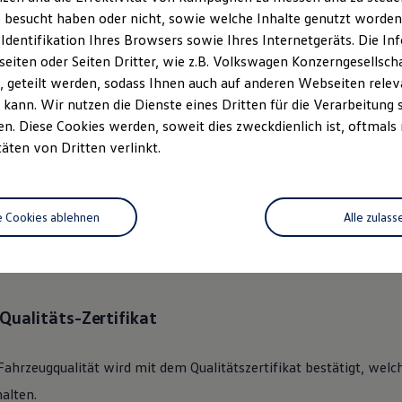
 besucht haben oder nicht, sowie welche Inhalte genutzt worden s
 Identifikation Ihres Browsers sowie Ihres Internetgeräts. Die 
ständlich.
Das
Gebrauchtwage
iten oder Seiten Dritter, wie z.B. Volkswagen Konzerngesellsch
rechen.
 geteilt werden, sodass Ihnen auch auf anderen Webseiten rel
kann. Wir nutzen die Dienste eines Dritten für die Verarbeitung 
. Diese Cookies werden, soweit dies zweckdienlich ist, oftmals
 360°
Gebrauchtwagen
-Check
täten von Dritten verlinkt.
lkswagen
Zertifizierter
Gebrauchtwagen
an unsere Kunden überge
e Cookies ablehnen
Alle zulass
des Fahrzeugs mit dem gründlichen 360°
Gebrauchtwagen
-Check.
nik, Optik, Wartung und Garantie umfassend beleuchtet.
Qualitäts-Zertifikat
Fahrzeugqualität wird mit dem Qualitätszertifikat bestätigt, welc
alten.