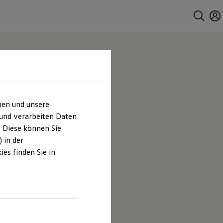
hen und unsere
 und verarbeiten Daten
. Diese können Sie
 in der
es finden Sie in