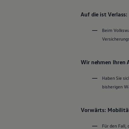
Magazin
Lifestyle
Auf die ist Verlass
Transport
Familie
Elektromobilität
Beim
Volksw
Volkswagen R
Pannen- und Unfallhilfe
Versicherung
Volkswagen Kundenbetreuung
Wir nehmen Ihren 
Haben Sie sic
bisherigen Wa
Vorwärts: Mobilitä
Für den Fall, 