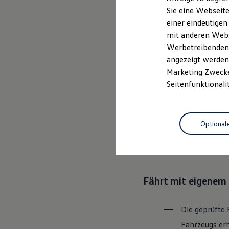
Elektrofahrzeugkonzepte
Sie eine Webseite
ID. EVERY1
einer eindeutigen
Reichweite
Ganz selbstver
Reichweite der ID. Modelle
mit anderen Webse
Reichweite im Winter
Leistungsversp
Werbetreibenden,
Rekuperation
angezeigt werden 
Laden
Laden unterwegs
Marketing Zwecken
Laden Zuhause
Rundum sicher: der
Seitenfunktionali
Ladestationen finden
Ladezeitensimulator
Batterie
Bevor ein
Vo
Sicherheit
Optional
den Zustand 
Garantie und Lebensdauer
Nachhaltigkeit
Bereiche Tech
Technologie
Kosten und Kauf
Verbrauchskosten
Kaufoptionen
Fährt mit eigenem 
E-Auto-Förderung
Software und Konnektivität
Die ID. Software 6
ID. Software Versionen und Updates
Die geprüfte 
Digitale Extras
Fahrzeugs erh
Schnittstellen zu Ihrem ID.