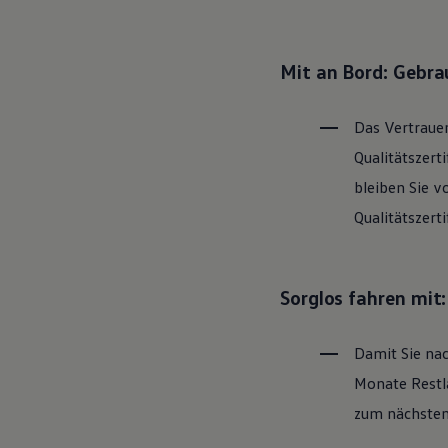
Hybridautos
Marke und Erlebnis
Volkswagen R und R Experience
R-Modelle
Mit an Bord: Gebr
R Experience
Driving Experience
Volkswagen entdecken
Das Vertrauen
Werkbesichtigung
Factory visit
Qualitätszert
Lifestyle Shop
bleiben Sie v
T-Roc Kollektion
Golf Kollektion
Qualitätszert
ID. Kollektion
Volkswagen Kollektion
R-Kollektion
GTI Kollektion
Sorglos fahren mit
Fußball Drop
we drive football
#wedriveproud
Damit Sie nac
Besitzer und Service
myVolkswagen
Monate Restla
Software Updates
Service und Ersatzteile
zum nächsten 
Inspektion und HU/AU
Reparaturen und Checks