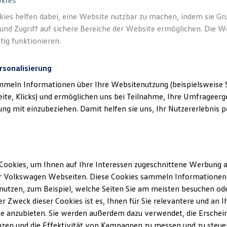
n.
okies
kies helfen dabei, eine Website nutzbar zu machen, indem sie G
und Zugriff auf sichere Bereiche der Website ermöglichen. Die W
tig funktionieren.
rsonalisierung
mmeln Informationen über Ihre Websitenutzung (beispielsweise S
eite, Klicks) und ermöglichen uns bei Teilnahme, Ihre Umfrageerge
g mit einzubeziehen. Damit helfen sie uns, Ihr Nutzererlebnis pe
 Rechtliches
)
Cookies, um Ihnen auf Ihre Interessen zugeschnittene Werbung a
r Volkswagen Webseiten. Diese Cookies sammeln Informationen 
utzen, zum Beispiel, welche Seiten Sie am meisten besuchen oder
r Zweck dieser Cookies ist es, Ihnen für Sie relevantere und an I
e anzubieten. Sie werden außerdem dazu verwendet, die Erschein
zen und die Effektivität von Kampagnen zu messen und zu steuern