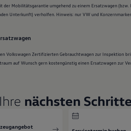
t der Mobilitätsgarantie umgehend zu einem Ersatzwagen (bzw. b
den Unterkunft) verholfen. Hinweis: nur VW und Konzernmarken 
 Ersatzwagen
ren
Volkswagen
Zertifizierten
Gebrauchtwagen
zur Inspektion bri
eitraum auf Wunsch gern kostengünstig einen Ersatzwagen zur Ve
Ihre
nächsten Schritt
rzeugangebot
Servicetermin buchen