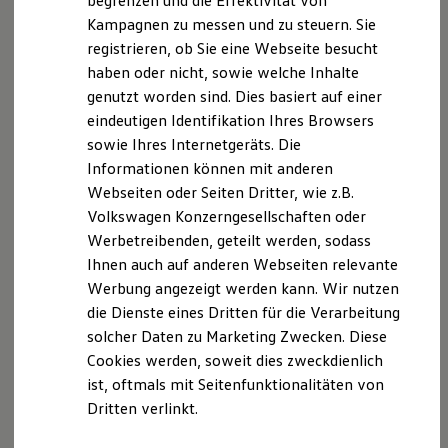
begrenzen und die Effektivität von
Hybridautos
datenschutz@glinicke.de
Kampagnen zu messen und zu steuern. Sie
Marke und Erlebnis
registrieren, ob Sie eine Webseite besucht
Volkswagen R und R Experience
Hinweis auf § 36 Verbraucherstreitbeilegungsgesetz
R-Modelle
haben oder nicht, sowie welche Inhalte
R Experience
(VSBG):
genutzt worden sind. Dies basiert auf einer
Driving Experience
Wir sind zur Teilnahme an einem
eindeutigen Identifikation Ihres Browsers
Volkswagen entdecken
Streitbeilegungsverfahren vor einer
Werkbesichtigung
sowie Ihres Internetgeräts. Die
Factory visit
Verbraucherschlichtungsstelle weder bereit noch dazu
Informationen können mit anderen
Lifestyle Shop
verpflichtet.
Webseiten oder Seiten Dritter, wie z.B.
T-Roc Kollektion
Golf Kollektion
Volkswagen Konzerngesellschaften oder
ID. Kollektion
Werbetreibenden, geteilt werden, sodass
Volkswagen Kollektion
Datenschutzerklärung
Ihnen auch auf anderen Webseiten relevante
R-Kollektion
GTI Kollektion
Werbung angezeigt werden kann. Wir nutzen
Fußball Drop
die Dienste eines Dritten für die Verarbeitung
A. Verantwortlicher
we drive football
solcher Daten zu Marketing Zwecken. Diese
#wedriveproud
Besitzer und Service
Cookies werden, soweit dies zweckdienlich
Wir freuen uns, dass Sie unsere Webseite der
myVolkswagen
ist, oftmals mit Seitenfunktionalitäten von
Autohaus Hessenkassel GmbH & Co. Vertriebs KG,
Software Updates
Dritten verlinkt.
Service und Ersatzteile
Leipziger Straße 156, 34123 Kassel besuchen. Im
Inspektion und HU/AU
Folgenden informieren wir Sie über die Verarbeitung
Reparaturen und Checks