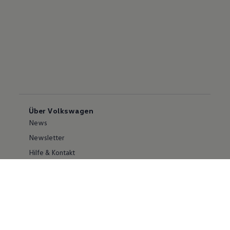
Über Volkswagen
News
Newsletter
Hilfe & Kontakt
Karriere
Händlersuche
Geschäftskunden
Information zur Barrierefreiheit
Ersthelfer/ first responder