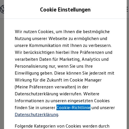
Modelle und Konfigurator
Cookie Einstellungen
Konfigurator
Modelle vergleichen
Konfiguration laden
Zum
Zum
Autosuche
Wir nutzen Cookies, um Ihnen die bestmögliche
Hauptinhalt
Footer
Elektroautos
springen
springen
Nutzung unserer Webseite zu ermöglichen und
ENERGY Sondermodelle
Nutzfahrzeuge
unsere Kommunikation mit Ihnen zu verbessern.
Autohaus
SUV und CUV
Wir berücksichtigen hierbei Ihre Präferenzen und
Familienautos
verarbeiten Daten für Marketing, Analytics und
Kombis
Hessenkassel GmbH
Kompaktwagen
Personalisierung nur, wenn Sie uns Ihre
Sportwagen
Einwilligung geben. Diese können Sie jederzeit mit
& Co. Vertriebs - KG |
Schnell verfügbare Fahrzeuge
Angebote und Produkte
Wirkung für die Zukunft im Cookie Manager
Aktuelle Angebote
(Meine Präferenzen verwalten) in der
Impressum &
E-Auto-Förderung
Datenschutzerklärung widerrufen. Weitere
Volkswagen Marktplatz
Informationen zu unseren eingesetzten Cookies
Die ENERGY Sondermodelle
Rechtliches
Junge Gebrauchtwagen und Gebrauchtwagen
finden Sie in unserer
Cookie-Richtlinie
und unserer
Volkswagen Zertifizierte Gebrauchtwagen
Datenschutzerklärung
.
Elektromobilität bei Gebrauchtwagen
Hier finden Sie Informationen über uns
Zubehör- und Serviceangebote
Folgende Kategorien von Cookies werden durch
Saisonangebote