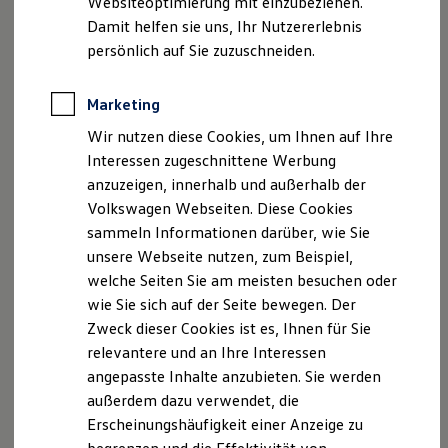
Websiteoptimierung mit einzubeziehen.
Registergericht Amtsgericht Kassel, HRB 2918
Elektrofahrzeugkonzepte
Damit helfen sie uns, Ihr Nutzererlebnis
ID. EVERY1
Reichweite
Geschäftsführung: Matthias Welter, Ingo Flaßpöhler
persönlich auf Sie zuzuschneiden.
Reichweite der ID. Modelle
Leipziger Straße 156
Reichweite im Winter
34123 Kassel
Rekuperation
Marketing
Laden
Wir nutzen diese Cookies, um Ihnen auf Ihre
Laden unterwegs
Telefon: 0561 / 50 06-0
Laden Zuhause
Interessen zugeschnittene Werbung
Fax: 0561 / 5 00 6-109
Ladestationen finden
anzuzeigen, innerhalb und außerhalb der
E-Mail:
hk.info@glinicke.de
Ladezeitensimulator
Volkswagen Webseiten. Diese Cookies
Batterie
USt.-ID: DE 113 019 260
Sicherheit
sammeln Informationen darüber, wie Sie
Garantie und Lebensdauer
unsere Webseite nutzen, zum Beispiel,
Inhaltlich Verantwortlicher: Alexander Kropf
Nachhaltigkeit
welche Seiten Sie am meisten besuchen oder
Glinicke Dienstleistungs GmbH
Technologie
Kosten und Kauf
wie Sie sich auf der Seite bewegen. Der
Königstor 61
Verbrauchskosten
Zweck dieser Cookies ist es, Ihnen für Sie
34119 Kassel
Kaufoptionen
relevantere und an Ihre Interessen
E-Auto-Förderung
Software und Konnektivität
Datenschutzbeauftragter: Christian Paulus
angepasste Inhalte anzubieten. Sie werden
Die ID. Software 6
DS Consult + Compliance GmbH
außerdem dazu verwendet, die
ID. Software Versionen und Updates
Ettmannsdorfer Str. 109
Erscheinungshäufigkeit einer Anzeige zu
Digitale Extras
Schnittstellen zu Ihrem ID.
92421 Schwandorf