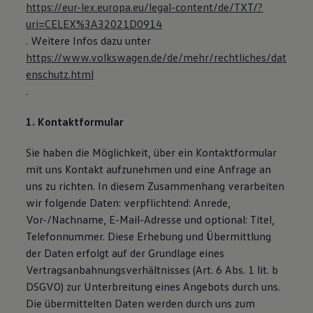
https://eur-lex.europa.eu/legal-content/de/TXT/?
Magazin
uri=CELEX%3A32021D0914
Lifestyle
Transport
. Weitere Infos dazu unter
Familie
https://www.volkswagen.de/de/mehr/rechtliches/dat
Elektromobilität
enschutz.html
Volkswagen R
Pannen- und Unfallhilfe
.
Volkswagen Kundenbetreuung
1. Kontaktformular
Sie haben die Möglichkeit, über ein Kontaktformular
mit uns Kontakt aufzunehmen und eine Anfrage an
uns zu richten. In diesem Zusammenhang verarbeiten
wir folgende Daten: verpflichtend: Anrede,
Vor-/Nachname, E-Mail-Adresse und optional: Titel,
Telefonnummer. Diese Erhebung und Übermittlung
der Daten erfolgt auf der Grundlage eines
Vertragsanbahnungsverhältnisses (Art. 6 Abs. 1 lit. b
DSGVO) zur Unterbreitung eines Angebots durch uns.
Die übermittelten Daten werden durch uns zum