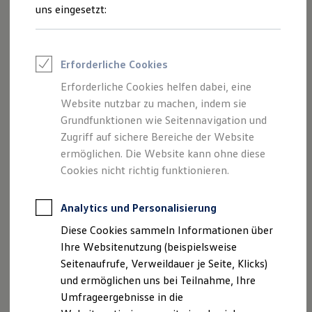
(Autohaus Hessenkassel GmbH & Co.
Reifenpakete
uns eingesetzt:
Vertriebs - KG) als verantwortlichen
Leasing
Leasing-Angebote
Anbieter von Inhalten und Angeboten,
Gebrauchtwagen Leasing
die auf dieser Website speziell
Junge Gebrauchtwagen-Leasing
Erforderliche Cookies
Elektroauto Leasing
aufgeführt sind.
Kleinwagen-Leasing
Erforderliche Cookies helfen dabei, eine
Leasing ohne Anzahlung
Website nutzbar zu machen, indem sie
Finanzierung
Autokredit mit Schlussrate
Grundfunktionen wie Seitennavigation und
Versicherungen und Garantien
Zugriff auf sichere Bereiche der Website
Impressum
Kfz-Versicherung
ermöglichen. Die Website kann ohne diese
Restschuldversicherungen
Garantien
Cookies nicht richtig funktionieren.
Datenschutzerklärung
Wartungsverträge
Geschäftskunden
Professional Class bei Volkswagen
Analytics und Personalisierung
Großkunden
Impressum
Diese Cookies sammeln Informationen über
Behörden
Direktkunden
Ihre Websitenutzung (beispielsweise
Sonderfahrzeuge
Seitenaufrufe, Verweildauer je Seite, Klicks)
Autohaus Hessenkassel GmbH & Co. Vertriebs KG
Anpfiff zum Gewinn
und ermöglichen uns bei Teilnahme, Ihre
Registergericht Amtsgericht Kassel, HRA 8678
Elektromobilität
Elektroautos
Umfrageergebnisse in die
vertreten durch Autohaus Hessenkassel GmbH
ID. Tutorials